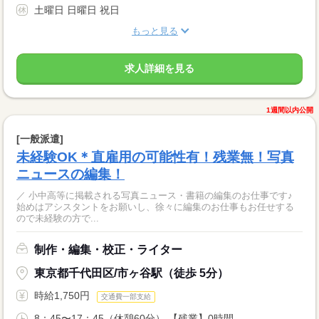
土曜日 日曜日 祝日
もっと見る
求人詳細を見る
1週間以内公開
[一般派遣]
未経験OK＊直雇用の可能性有！残業無！写真
ニュースの編集！
／ 小中高等に掲載される写真ニュース・書籍の編集のお仕事です♪
始めはアシスタントをお願いし、徐々に編集のお仕事もお任せする
ので未経験の方で...
制作・編集・校正・ライター
東京都千代田区/市ヶ谷駅（徒歩 5分）
時給1,750円
交通費一部支給
8：45〜17：45（休憩60分） 【残業】0時間...