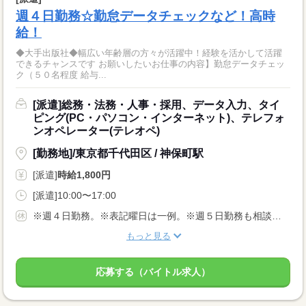
週４日勤務☆勤怠データチェックなど！高時
給！
◆大手出版社◆幅広い年齢層の方々が活躍中！経験を活かして活躍
できるチャンスです お願いしたいお仕事の内容】勤怠データチェッ
ク（５０名程度 給与...
[派遣]総務・法務・人事・採用、データ入力、タイ
ピング(PC・パソコン・インターネット)、テレフォ
ンオペレーター(テレオペ)
[勤務地]/東京都千代田区 / 神保町駅
[派遣]
時給1,800円
[派遣]10:00〜17:00
※週４日勤務。※表記曜日は一例。※週５日勤務も相談可能です。
もっと見る
応募する（バイトル求人）