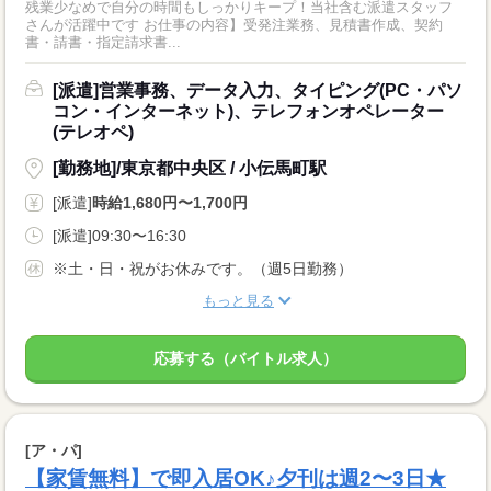
残業少なめで自分の時間もしっかりキープ！当社含む派遣スタッフ
さんが活躍中です お仕事の内容】受発注業務、見積書作成、契約
書・請書・指定請求書...
[派遣]営業事務、データ入力、タイピング(PC・パソ
コン・インターネット)、テレフォンオペレーター
(テレオペ)
[勤務地]/東京都中央区 / 小伝馬町駅
[派遣]
時給1,680円〜1,700円
[派遣]09:30〜16:30
※土・日・祝がお休みです。（週5日勤務）
もっと見る
応募する（バイトル求人）
[ア・パ]
【家賃無料】で即入居OK♪夕刊は週2〜3日★