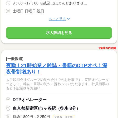
9：00〜17：00 ※残業はほとんどありませ...
土曜日 日曜日 祝日
もっと見る
求人詳細を見る
1週間以内公開
[一般派遣]
夜勤！21時始業／雑誌・書籍のDTPオペ！深
夜帯割増あり！
大手印刷会社グループの制作会社でのお仕事です。DTPオペレータ
ーとして、雑誌・書籍の制作に携わっていただきます。社員指示の
もと下記業務をお願い...
DTPオペレーター
東京都新宿区/市ヶ谷駅（徒歩 8分）
時給1,800円～2,250円
交通費一部支給