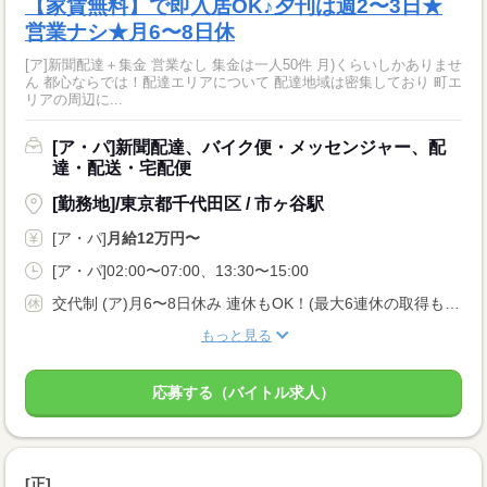
【家賃無料】で即入居OK♪夕刊は週2〜3日★
営業ナシ★月6〜8日休
[ア]新聞配達＋集金 営業なし 集金は一人50件 月)くらいしかありませ
ん 都心ならでは！配達エリアについて 配達地域は密集しており 町エ
リアの周辺に...
[ア・パ]新聞配達、バイク便・メッセンジャー、配
達・配送・宅配便
[勤務地]/東京都千代田区 / 市ヶ谷駅
[ア・パ]
月給12万円〜
[ア・パ]02:00〜07:00、13:30〜15:00
交代制 (ア)月6〜8日休み 連休もOK！(最大6連休の取得も可能です)
もっと見る
応募する（バイトル求人）
[正]