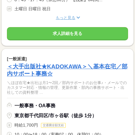
土曜日 日曜日 祝日
もっと見る
求人詳細を見る
[一般派遣]
＜大手出版社★KADOKAWA＞＼基本在宅／部
内サポート事務☆
＼ほぼ在宅★出社は月1〜2回／部内サポートのお仕事♪・メールでの
カスタマー対応・情報の管理、更新作業・部内の事務サポート・出
社しての資料整理 ...
一般事務・OA事務
東京都千代田区/市ヶ谷駅（徒歩 1分）
時給1,700円
交通費全額支給
10：00〜18：00（実働07：00、休憩01：00）...