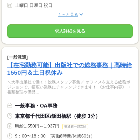
土曜日 日曜日 祝日
もっと見る
求人詳細を見る
[一般派遣]
【在宅勤務可能】出版社での総務事務｜高時給
1550円＆土日祝休み
＼大手出版社で働く！総務スタッフ募集／ オフィスを支える総務ポ
ジションで、幅広い業務にチャレンジできます！ 《お仕事内容》 ・
書類整理や備品...
一般事務・OA事務
東京都千代田区/飯田橋駅（徒歩 3分）
時給1,550円～1,937円
交通費一部支給
9：00〜18：00 （実働8時間/休憩60分）