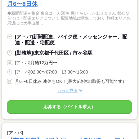
月6〜8日休
◆新聞配達＋集金 集金は一人50件 月)くらいしかありません 都心な
らでは！配達エリアについて 配達地域は密集しており 麹町エリアの
周辺には大手出版...
[ア・パ]新聞配達、バイク便・メッセンジャー、配
達・配送・宅配便
[勤務地]/東京都千代田区 / 市ヶ谷駅
[ア・パ]
月給12万円〜
[ア・パ]02:00〜07:00、13:30〜15:00
月6〜8日休み 連休もOK！(最大6連休の取得も可能です)
もっと見る
応募する（バイトル求人）
[ア・パ]