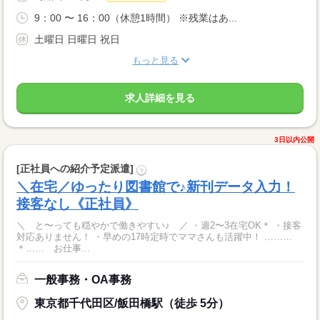
9：00 〜 16：00（休憩1時間） ※残業はあ...
土曜日 日曜日 祝日
もっと見る
求人詳細を見る
3日以内公開
[正社員への紹介予定派遣]
?
＼在宅／ゆったり図書館で♪新刊データ入力！
接客なし《正社員》
＼ と〜っても穏やかで働きやすい♪ ／ ・週2〜3在宅OK＊ ・接客
対応ありません！ ・早めの17時定時でママさんも活躍中！ ………
＊…… お仕事...
一般事務・OA事務
東京都千代田区/飯田橋駅（徒歩 5分）