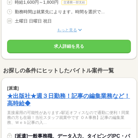
時給1,600円～1,800円
交通費一部支給
勤務時間は就業先によります。時間を選択で...
土曜日 日曜日 祝日
もっと見る
求人詳細を見る
お探しの条件にヒットしたバイトル案件一覧
[派遣]
★出版社★週３日勤務！記事の編集業務など！
高時給◆
直接雇用の可能性があります♪駅近オフィスなので通勤に便利！同業
務の方も在籍！当社スタッフ就業中です ＯＡ事務】記事の編集業
務、Ｗｅｂ記事の入...
[派遣]一般事務職、データ入力、タイピング(PC・パ