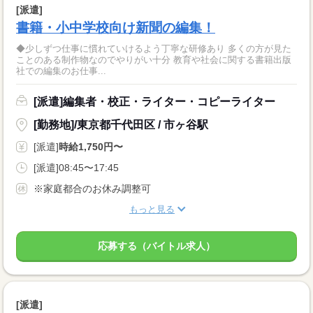
[派遣]
書籍・小中学校向け新聞の編集！
◆少しずつ仕事に慣れていけるよう丁寧な研修あり 多くの方が見た
ことのある制作物なのでやりがい十分 教育や社会に関する書籍出版
社での編集のお仕事...
[派遣]編集者・校正・ライター・コピーライター
[勤務地]/東京都千代田区 / 市ヶ谷駅
[派遣]
時給1,750円〜
[派遣]08:45〜17:45
※家庭都合のお休み調整可
もっと見る
応募する（バイトル求人）
[派遣]