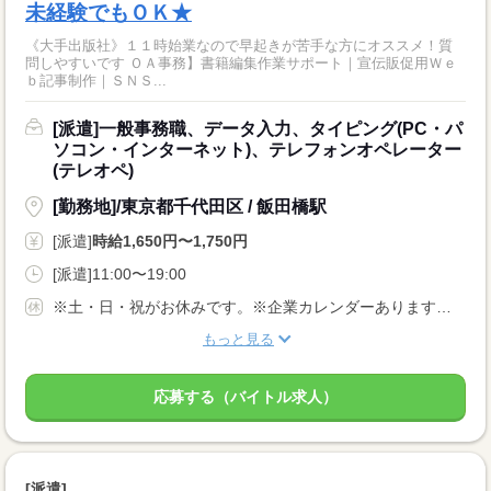
未経験でもＯＫ★
《大手出版社》１１時始業なので早起きが苦手な方にオススメ！質
問しやすいです ＯＡ事務】書籍編集作業サポート｜宣伝販促用Ｗｅ
ｂ記事制作｜ＳＮＳ...
[派遣]一般事務職、データ入力、タイピング(PC・パ
ソコン・インターネット)、テレフォンオペレーター
(テレオペ)
[勤務地]/東京都千代田区 / 飯田橋駅
[派遣]
時給1,650円〜1,750円
[派遣]11:00〜19:00
※土・日・祝がお休みです。※企業カレンダーあります。（週5日勤務）
もっと見る
応募する（バイトル求人）
[派遣]