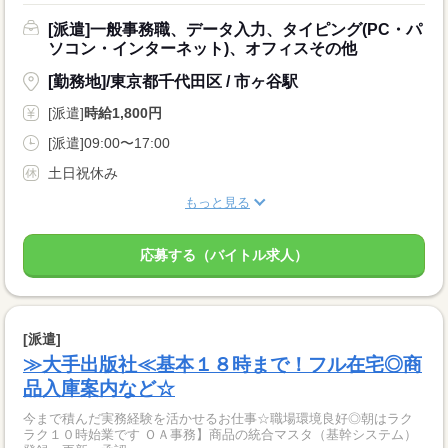
[派遣]一般事務職、データ入力、タイピング(PC・パ
ソコン・インターネット)、オフィスその他
[勤務地]/東京都千代田区 / 市ヶ谷駅
[派遣]
時給1,800円
[派遣]09:00〜17:00
土日祝休み
もっと見る
応募する（バイトル求人）
[派遣]
≫大手出版社≪基本１８時まで！フル在宅◎商
品入庫案内など☆
今まで積んだ実務経験を活かせるお仕事☆職場環境良好◎朝はラク
ラク１０時始業です ＯＡ事務】商品の統合マスタ（基幹システム）