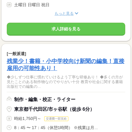
土曜日 日曜日 祝日
もっと見る
求人詳細を見る
[一般派遣]
残業少！書籍・小中学校向け新聞の編集！直接
雇用の可能性あり！
◆少しずつ仕事に慣れていけるよう丁寧な研修あり！ ◆多くの方が
見たことのある制作物なのでやりがい十分 教育や社会に関する書籍
出版社での編集の...
制作・編集・校正・ライター
東京都千代田区/市ヶ谷駅（徒歩 6分）
時給1,750円～
交通費一部支給
8：45 〜 17：45（休憩1時間） ※残業は月...