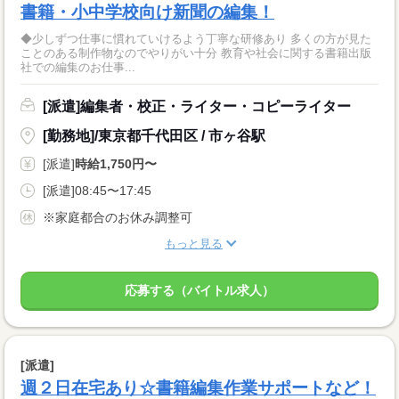
書籍・小中学校向け新聞の編集！
◆少しずつ仕事に慣れていけるよう丁寧な研修あり 多くの方が見た
ことのある制作物なのでやりがい十分 教育や社会に関する書籍出版
社での編集のお仕事...
[派遣]編集者・校正・ライター・コピーライター
[勤務地]/東京都千代田区 / 市ヶ谷駅
[派遣]
時給1,750円〜
[派遣]08:45〜17:45
※家庭都合のお休み調整可
もっと見る
応募する（バイトル求人）
[派遣]
週２日在宅あり☆書籍編集作業サポートなど！