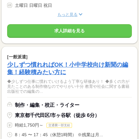
土曜日 日曜日 祝日
もっと見る
求人詳細を見る
[一般派遣]
少しずつ慣れればOK！小中学校向け新聞の編
集！経験積みたい方に
◆少しずつ仕事に慣れていけるよう丁寧な研修あり！ ◆多くの方が
見たことのある制作物なのでやりがい十分 教育や社会に関する書籍
出版社での編集の...
制作・編集・校正・ライター
東京都千代田区/市ヶ谷駅（徒歩 6分）
時給1,750円～
交通費一部支給
8：45 〜 17：45（休憩1時間） ※残業は月...