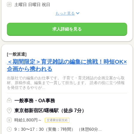
土曜日 日曜日 祝日
もっと見る
求人詳細を見る
[一般派遣]
＜期間限定＞育児雑誌の編集に挑戦！時短OK×
企画から携われる
出版社での編集のお仕事です。 子育て・育児雑誌の企画立案から取
材、原稿作成、編集まで一貫して担当します。 読者の役に立つ情報
を発信できるやりが...
一般事務・OA事務
東京都新宿区/曙橋駅（徒歩 7分）
時給1,800円～
交通費全額支給
9：30〜17：30（実働：7時間） （休憩60分...