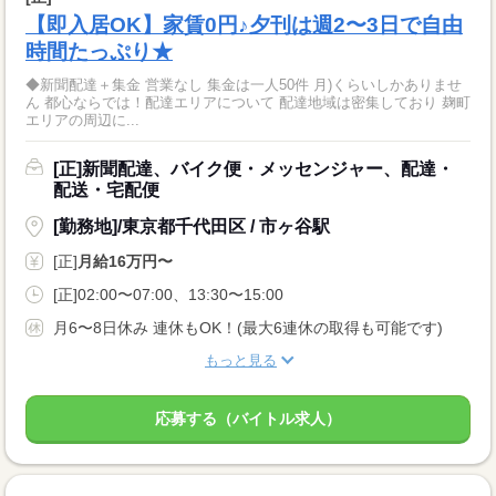
【即入居OK】家賃0円♪夕刊は週2〜3日で自由
時間たっぷり★
◆新聞配達＋集金 営業なし 集金は一人50件 月)くらいしかありませ
ん 都心ならでは！配達エリアについて 配達地域は密集しており 麹町
エリアの周辺に...
[正]新聞配達、バイク便・メッセンジャー、配達・
配送・宅配便
[勤務地]/東京都千代田区 / 市ヶ谷駅
[正]
月給16万円〜
[正]02:00〜07:00、13:30〜15:00
月6〜8日休み 連休もOK！(最大6連休の取得も可能です)
もっと見る
応募する（バイトル求人）