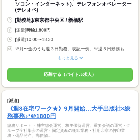
ソコン・インターネット)、テレフォンオペレーター
(テレオペ)
[勤務地]/東京都中央区 / 新橋駅
[派遣]
時給1,800円
[派遣]10:00〜18:30
※月〜金のうち週３日勤務。表記一例。※週５日勤務も相談可能。
もっと見る
応募する（バイトル求人）
[派遣]
《週3在宅ワーク★》9月開始…大手出版社×総
務事務♪*＠1800円
総務サポート ・株主総会運営、株主優待運営、重要会議の運営・グ
ループ全社集会の運営・固定資産の棚卸業務・社用印章の押印業
務・備品発注、郵便物...