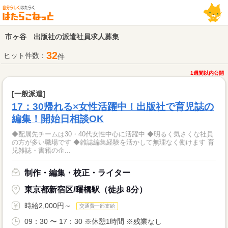
市ヶ谷 出版社の派遣社員求人募集
32
ヒット件数：
件
1週間以内公開
[一般派遣]
17：30帰れる×女性活躍中！出版社で育児誌の
編集！開始日相談OK
◆配属先チームは30・40代女性中心に活躍中 ◆明るく気さくな社員
の方が多い職場です ◆雑誌編集経験を活かして無理なく働けます 育
児雑誌・書籍の企...
制作・編集・校正・ライター
東京都新宿区/曙橋駅（徒歩 8分）
時給2,000円～
交通費一部支給
09：30 〜 17：30 ※休憩1時間 ※残業なし