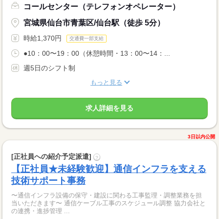
コールセンター（テレフォンオペレーター）
宮城県仙台市青葉区/仙台駅（徒歩 5分）
時給1,370円
交通費一部支給
●10：00〜19：00（休憩時間・13：00〜14：...
週5日のシフト制
もっと見る
求人詳細を見る
3日以内公開
[正社員への紹介予定派遣]
?
【正社員★未経験歓迎】通信インフラを支える
技術サポート事務
〜通信インフラ設備の保守・建設に関わる工事監理・調整業務を担
当いただきます〜 通信ケーブル工事のスケジュール調整 協力会社と
の連携・進捗管理 ...