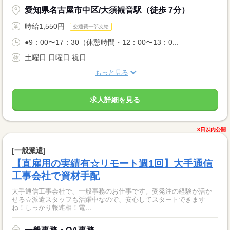
愛知県名古屋市中区/大須観音駅（徒歩 7分）
時給1,550円
交通費一部支給
●9：00〜17：30（休憩時間・12：00〜13：0...
土曜日 日曜日 祝日
もっと見る
求人詳細を見る
3日以内公開
[一般派遣]
【直雇用の実績有☆リモート週1回】大手通信
工事会社で資材手配
大手通信工事会社で、一般事務のお仕事です。受発注の経験が活か
せる☆派遣スタッフも活躍中なので、安心してスタートできます
ね！しっかり報連相！電...