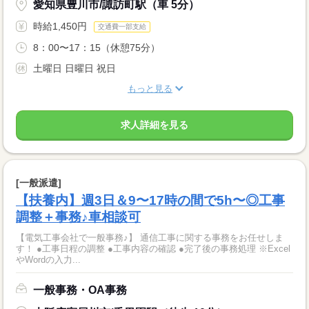
愛知県豊川市/諏訪町駅（車 5分）
時給1,450円
交通費一部支給
8：00〜17：15（休憩75分）
土曜日 日曜日 祝日
もっと見る
求人詳細を見る
[一般派遣]
【扶養内】週3日＆9〜17時の間で5h〜◎工事
調整＋事務♪車相談可
【電気工事会社で一般事務♪】 通信工事に関する事務をお任せしま
す！ ●工事日程の調整 ●工事内容の確認 ●完了後の事務処理 ※Excel
やWordの入力...
一般事務・OA事務