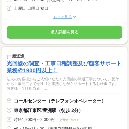
土曜日 日曜日 祝日
もっと見る
求人詳細を見る
[一般派遣]
光回線の調査・工事日程調整及び顧客サポート
業務＠1900円以上！
法人のお客様からご依頼いただく光回線の開通工事について、受付
から工事完了までをNTTと連携しながらサポートするお仕事です。
お客様・NTT担当者・...
コールセンター（テレフォンオペレーター）
東京都江東区/豊洲駅（徒歩 2分）
時給1,900円～2,000円
交通費一部支給
■9：15〜18：00 （実働7時間45分/休憩1時...