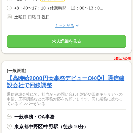
●8：40〜17：10（休憩時間・12：00〜13：0...
土曜日 日曜日 祝日
もっと見る
求人詳細を見る
3日以内公開
[一般派遣]
【高時給2000円☆事務デビューOK◎】通信建
設会社で回線調整
通信建設会社にて、社内からの問い合わせ対応や回線キャリアへの
申請、工事調整などの事務対応をお願いします。同じ業務に携わっ
ているメンバーがいる...
一般事務・OA事務
東京都中野区/中野駅（徒歩 10分）