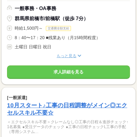
一般事務・OA事務
群馬県前橋市/前橋駅（徒歩 7分）
時給1,500円～
交通費全額支給
8：40〜17：20 ■残業あり（月15時間程度）
土曜日 日曜日 祝日
もっと見る
求人詳細を見る
[一般派遣]
10月スタート♪工事の日程調整がメイン◎エク
セルスキル不要☆
＜エクセルスキル不要＞クレームなし◎工事の日程＆進捗チェック↑
1名募集 ●受注データのチェック ●工事の日程チェックL工事の手配
（専用システム...