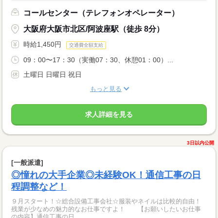
コールセンター（テレフォンオペレーター）
大阪府大阪市北区/阿波座駅（徒歩 8分）
時給1,450円
交通費全額支給
09：00〜17：30（実働07：30、休憩01：00）...
土曜日 日曜日 祝日
もっと見る
求人詳細を見る
3日以内公開
[一般派遣]
◎憧れの大手企業◎未経験OK！通信工事の日
程調整など！
９月スタート！☆総合設備工事会社☆服装やネイルは比較的自由！
残業が少なめの魅力的なお仕事ですよ！ 【お願いしたいお仕事
の内容】通信工事の日...