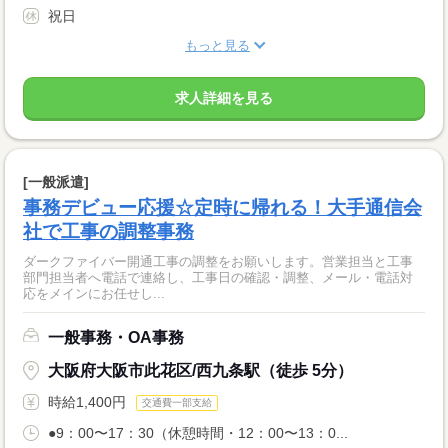
祝日
もっと見る
求人詳細を見る
[一般派遣]
事務デビュー応援☆定時に帰れる！大手通信会
社で工事の調整事務
ダークファイバー開通工事の調整をお願いします。営業担当と工事
部門担当者へ電話で連絡し、工事日の確認・調整、メール・電話対
応をメインにお任せし...
一般事務・OA事務
大阪府大阪市此花区/西九条駅（徒歩 5分）
時給1,400円
交通費一部支給
●9：00〜17：30（休憩時間・12：00〜13：0...