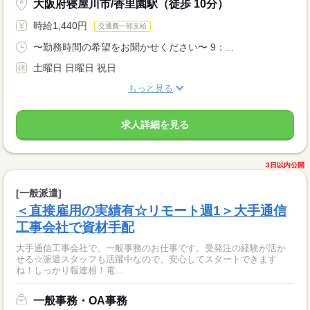
大阪府寝屋川市/香里園駅（徒歩 10分）
時給1,440円
交通費一部支給
〜勤務時間の希望をお聞かせください〜 9：...
土曜日 日曜日 祝日
もっと見る
求人詳細を見る
3日以内公開
[一般派遣]
＜直接雇用の実績有☆リモート週1＞大手通信
工事会社で資材手配
大手通信工事会社で、一般事務のお仕事です。受発注の経験が活か
せる☆派遣スタッフも活躍中なので、安心してスタートできます
ね！しっかり報連相！電...
一般事務・OA事務