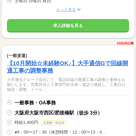
土曜日 日曜日 祝日
もっと見る
求人詳細を見る
3日以内公開
[一般派遣]
【10月開始☆未経験OK♪】大手通信Gで回線開
通工事の調整事務
大手通信グループ会社にて、電話回線の開通工事の調整と事務をお
願いします。営業担当と工事部門担当者へ電話で連絡し、工事日の
確認・調整、メール・...
一般事務・OA事務
大阪府大阪市西区/肥後橋駅（徒歩 3分）
時給1,400円
交通費一部支給
●9：00〜17：30（休憩時間・12：00〜13：0...