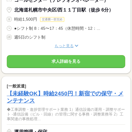
コールセンター（テレフォンオペレーター）
北海道札幌市中央区/西１１丁目駅（徒歩 6分）
時給1,500円
交通費一部支給
●シフト制 8：45〜17：45（休憩時間・12：...
週5日のシフト制
もっと見る
求人詳細を見る
[一般派遣]
【未経験OK】時給2450円！新宿での保守・メ
ンテナンス
◆工事調整・進捗管理サポート業務 1）通信設備の運用・調整サポー
ト -通信設備（ビル・回線）の管理に関する事務・調整業務等 2）工
事関連の事務処理...
運用管理・保守