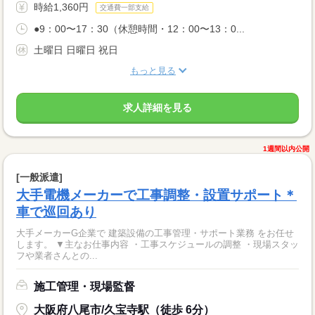
時給1,360円
交通費一部支給
●9：00〜17：30（休憩時間・12：00〜13：0...
土曜日 日曜日 祝日
もっと見る
求人詳細を見る
1週間以内公開
[一般派遣]
大手電機メーカーで工事調整・設置サポート＊
車で巡回あり
大手メーカーG企業で 建築設備の工事管理・サポート業務 をお任せ
します。 ▼主なお仕事内容 ・工事スケジュールの調整 ・現場スタッ
フや業者さんとの...
施工管理・現場監督
大阪府八尾市/久宝寺駅（徒歩 6分）