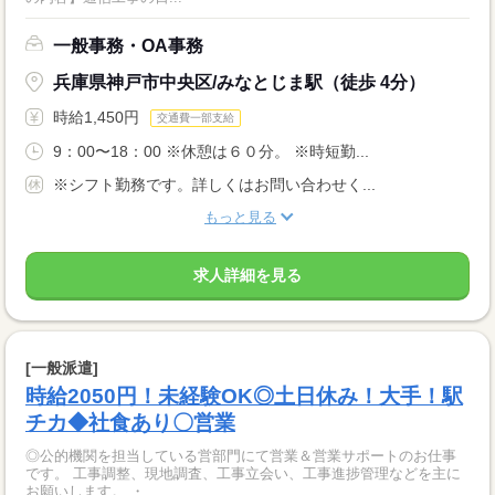
一般事務・OA事務
兵庫県神戸市中央区/みなとじま駅（徒歩 4分）
時給1,450円
交通費一部支給
9：00〜18：00 ※休憩は６０分。 ※時短勤...
※シフト勤務です。詳しくはお問い合わせく...
もっと見る
求人詳細を見る
[一般派遣]
時給2050円！未経験OK◎土日休み！大手！駅
チカ◆社食あり〇営業
◎公的機関を担当している営部門にて営業＆営業サポートのお仕事
です。 工事調整、現地調査、工事立会い、工事進捗管理などを主に
お願いします。 ・...