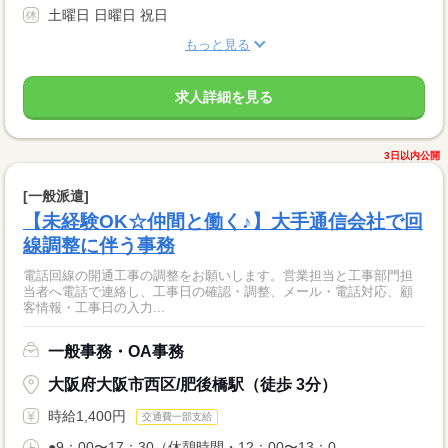
土曜日 日曜日 祝日
もっと見る
求人詳細を見る
3日以内公開
[一般派遣]
【未経験OK☆仲間と働く♪】大手通信会社で回
線調整に伴う事務
電話回線の開通工事の調整をお願いします。営業担当と工事部門担
当者へ電話で連絡し、工事日の確認・調整、メール・電話対応、顧
客情報・工事日の入力...
一般事務・OA事務
大阪府大阪市西区/肥後橋駅（徒歩 3分）
時給1,400円
交通費一部支給
●9：00〜17：30（休憩時間・12：00〜13：0...