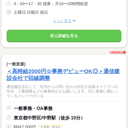
9：00〜17：30 残業：月10〜20時間程度
土曜日 日曜日 祝日
もっと見る
求人詳細を見る
3日以内公開
[一般派遣]
＜高時給2000円☆事務デビューOK◎＞通信建
設会社で回線調整
通信建設会社にて、社内からの問い合わせ対応や回線キャリアへの
申請、工事調整などの事務対応をお願いします。同じ業務に携わっ
ているメンバーがいる...
一般事務・OA事務
東京都中野区/中野駅（徒歩 10分）
時給2,000円
交通費一部支給