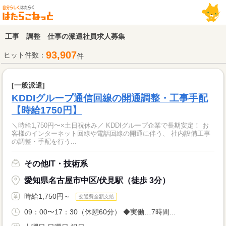
工事 調整 仕事の派遣社員求人募集
93,907
ヒット件数：
件
[一般派遣]
KDDIグループ通信回線の開通調整・工事手配
【時給1750円】
＼時給1,750円〜×土日祝休み／ KDDIグループ企業で長期安定！ お
客様のインターネット回線や電話回線の開通に伴う、 社内設備工事
の調整・手配を行う...
その他IT・技術系
愛知県名古屋市中区/伏見駅（徒歩 3分）
時給1,750円～
交通費全額支給
09：00〜17：30（休憩60分） ◆実働…7時間...