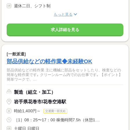
週休二日、シフト制
もっと見る
求人詳細を見る
[一般派遣]
部品供給などの軽作業◆未経験OK
部品供給などの軽作業 主に機械に部品をセットしたり、検査などの
簡単な軽作業です｡ クリーンルーム内でのお仕事です｡ 【ポイント】
簡単ワークで、...
製造（組立・加工）
岩手県花巻市/花巻空港駅
時給1,400円～
交通費一部支給
［1］08：25〜17：00 稼働時間7.5h（休憩1....
土曜日 日曜日