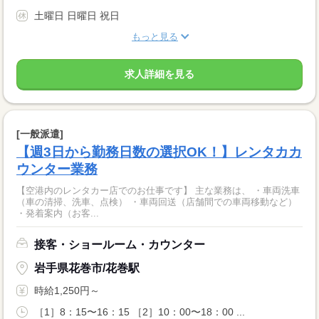
土曜日 日曜日 祝日
もっと見る
求人詳細を見る
[一般派遣]
【週3日から勤務日数の選択OK！】レンタカカ
ウンター業務
【空港内のレンタカー店でのお仕事です】 主な業務は、 ・車両洗車
（車の清掃、洗車、点検） ・車両回送（店舗間での車両移動など）
・発着案内（お客...
接客・ショールーム・カウンター
岩手県花巻市/花巻駅
時給1,250円～
［1］8：15〜16：15 ［2］10：00〜18：00 ...