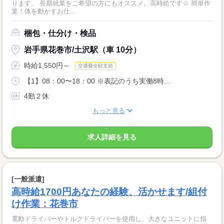
ります。 長期就業をご希望の方にもオススメ。高時給です☆ 簡単作
業！体を動かすお仕...
梱包・仕分け・検品
岩手県花巻市/土沢駅（車 10分）
時給1,550円～
交通費全額支給
【1】08：00〜18：00 ※表記のうち実働8時...
4勤２休
もっと見る
求人詳細を見る
[一般派遣]
高時給1700円あなたの経験、活かせます/組付
け作業：花巻市
電動ドライバーやトルクドライバーを使用し、大きなユニットに指