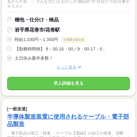
るから不安…」 そんな方には おかしの”箱詰め”や”仕分け”のお仕事が
オススメ...
梱包・仕分け・検品
岩手県花巻市/花巻駅
時給1,100円～1,350円
交通費全額支給
【勤務時間例】 8：00-16：00／9：00-17：0...
土日休み案件多数！
もっと見る
求人詳細を見る
[一般派遣]
半導体製造装置に使用されるケーブル・電子部
品製造
・電子部品の加工・検査 ・ケーブル【電線】の加工や検査、切断・