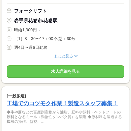
フォークリフト
岩手県花巻市/花巻駅
時給1,300円～
［1］8：30〜17：00 休憩：60分
週4日〜週6日勤務
もっと見る
求人詳細を見る
[一般派遣]
工場でのコツモク作業！製造スタッフ募集！
◆牛や豚などの畜産副産物から油脂、肥料や飼料・ペットフードの
原料となるミール（動物性タンパク質）を製造 ◆原材料を製造する
機械の操作、監視、...