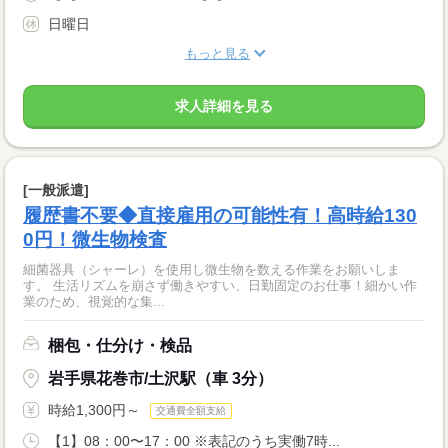
日曜日
もっと見る
求人詳細を見る
[一般派遣]
履歴書不要◆直接雇用の可能性有！高時給130
0円！微生物検査
細菌器具（シャーレ）を使用し微生物を数える作業をお願いしま
す。 生活リズムを崩さず働きやすい、日勤固定のお仕事！細かい作
業のため、視覚的な集...
梱包・仕分け・検品
岩手県花巻市/土沢駅（車 3分）
時給1,300円～
交通費全額支給
【1】08：00〜17：00 ※表記のうち実働7時...