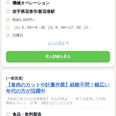
機械オペレーション
岩手県花巻市/新花巻駅
時給1,400円～
［1］0：00〜9：00 ［2］8：00〜17：00 ［3...
日曜日
もっと見る
求人詳細を見る
[一般派遣]
【食肉のカットや計量作業】経験不問！幅広い
年代の方が活躍中
【食肉工場でのお仕事募集】 主な作業は、 ・包丁を使用して牛肉、
豚肉をカット ・計量 ・梱包 などとなります。
食品・飲料製造