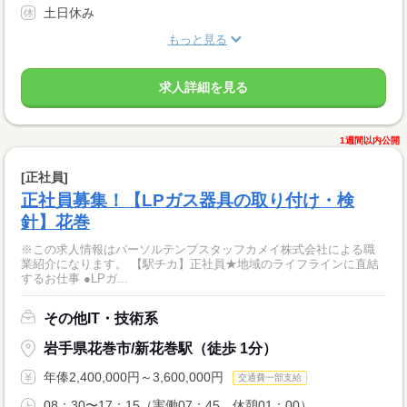
土日休み
もっと見る
求人詳細を見る
1週間以内公開
[正社員]
正社員募集！【LPガス器具の取り付け・検
針】花巻
※この求人情報はパーソルテンプスタッフカメイ株式会社による職
業紹介になります。 【駅チカ】正社員★地域のライフラインに直結
するお仕事 ●LPガ...
その他IT・技術系
岩手県花巻市/新花巻駅（徒歩 1分）
年俸2,400,000円～3,600,000円
交通費一部支給
08：30〜17：15（実働07：45、休憩01：00）...