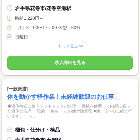
岩手県花巻市/花巻空港駅
時給1,220円～
［1］8：00〜17：00 休憩：60分
日曜日
もっと見る
求人詳細を見る
[一般派遣]
体を動かす軽作業！未経験歓迎のお仕事。
◆液体輸送に使うソフトタンクの洗浄 ・機械を使用して内部に残っ
た液体の洗浄 ・殺菌 ・包装 ・その他付随業務 ■他 ・2〜4人1組で行
います。 ・ソ...
梱包・仕分け・検品