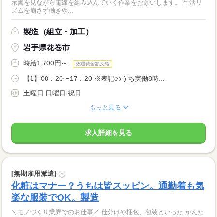
示書を見ながら電線を組み込んでいく作業をお願いします。 生活リ
ズムを崩さず働きや...
製造（組立・加工）
岩手県花巻市
時給1,700円～
交通費全額支給
【1】08：20〜17：20 ※表記のうち実働8時...
土曜日 日曜日 祝日
もっと見る
求人詳細を見る
[無期雇用派遣]
?
化粧はマナー？うちは皆スッピン。通勤着も気
楽な服装でOK。製造
＼モノづくり業界でのお仕事／ 仕分けや梱包、包装といった かんた