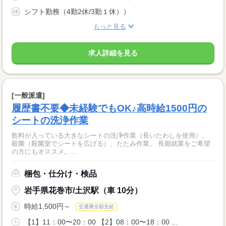
シフト勤務（4勤2休/3勤１休））
もっと見る
求人詳細を見る
[一般派遣]
履歴書不要◆未経験でもOK♪高時給1500円の
シートの洗浄作業
飲料が入っている大きなシートの洗浄作業（長いたわしを使用）、
殺菌（殺菌室でシートを広げる）、たたみ作業。 長期就業をご希望
の方にもオススメ。...
梱包・仕分け・検品
岩手県花巻市/土沢駅（車 10分）
時給1,500円～
交通費全額支給
【1】11：00〜20：00 【2】08：00〜18：00 ...