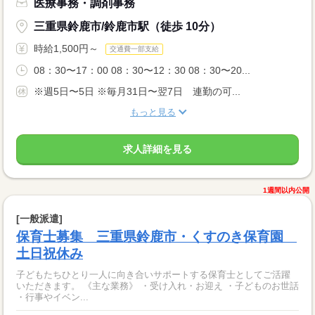
医療事務・調剤事務
三重県鈴鹿市/鈴鹿市駅（徒歩 10分）
時給1,500円～
交通費一部支給
08：30〜17：00 08：30〜12：30 08：30〜20...
※週5日〜5日 ※毎月31日〜翌7日 連勤の可...
もっと見る
求人詳細を見る
1週間以内公開
[一般派遣]
保育士募集 三重県鈴鹿市・くすのき保育園
土日祝休み
子どもたちひとり一人に向き合いサポートする保育士としてご活躍
いただきます。 《主な業務》 ・受け入れ・お迎え ・子どものお世話
・行事やイベン...