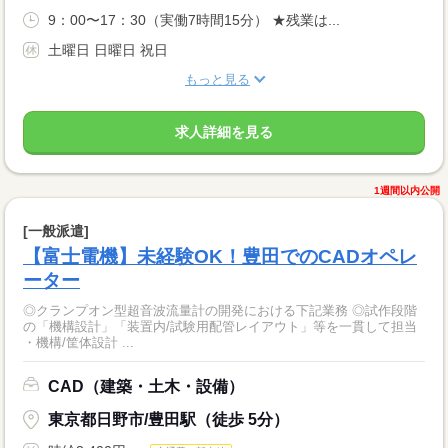
9：00〜17：30（実働7時間15分） ★残業は...
土曜日 日曜日 祝日
もっと見る
求人詳細を見る
1週間以内公開
[一般派遣]
【富士電機】未経験OK！豊田でのCADオペレ
ーター
◎クランプオン型超音波流量計の開発における下記業務 ◎試作段階
の「機構設計」「装置内/試験用配管レイアウト」等を一貫して担当
・機構/筐体設計 ...
CAD（建築・土木・設備）
東京都日野市/豊田駅（徒歩 5分）