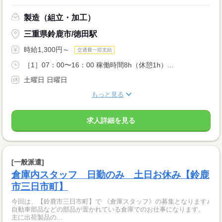
製造（組立・加工）
三重県鈴鹿市/徳田駅
時給1,300円～
交通費一部支給
［1］07：00〜16：00 稼働時間8h（休憩1h）...
土曜日 日曜日
もっと見る
求人詳細を見る
[一般派遣]
倉庫内スタッフ 日勤のみ 土日お休み【鈴鹿
市三日市町】
今回は、【鈴鹿市三日市町】で 《倉庫スタッフ》の募集となります♪
自動車部品などの部品が置かれている倉庫でのお仕事になります。
主に出荷製品の...