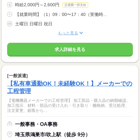
時給2,000円～2,600円
交通費一部支給
【就業時間】（1）09：00〜17：40（実働時...
土曜日 日曜日 祝日
もっと見る
求人詳細を見る
[一般派遣]
【私有車通勤OK！未経験OK！】メーカーでの
工程管理
【電機機器メーカーでの工程管理】 加工部品・購入品の納期確認、
加工指示、材料・部品の受け入れ・引き取り・棚格納、受注処理、
注文変更、顧客から...
一般事務・OA事務
埼玉県鴻巣市/吹上駅（徒歩 9分）