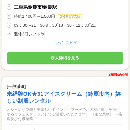
三重県鈴鹿市/鈴鹿駅
時給1,400円～1,500円
交通費全額支給
09：30〜21：30 9：30‾18：30・12：30‾21...
週休2日シフト制
もっと見る
求人詳細を見る
1週間以内公開
[一般派遣]
未経験OK★31アイスクリーム（鈴鹿市内）嬉
しい制服レンタル
オシャレな空間と美味しいドリンク・フードでお客様に癒しを提供
するカフェスタッフとしてご活躍いただきます。 《主な業務》 ・接
客及び付帯業務 ...