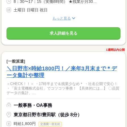
8：30〜17：15（実働8時間） ★残業が月30...
土曜日 日曜日 祝日
もっと見る
求人詳細を見る
1週間以内公開
[一般派遣]
＼日野市×時給1800円！／来年3月末まで＊デ
ータ集計や整理
＜CHECK！！＞ ・17時半まで＆残業少なめ＊ ・社名公開で安心！
・「富士電機株式会社」でコツコツ事務！ 【具体的には…】 〇品質
データの集計、...
一般事務・OA事務
東京都日野市/豊田駅（徒歩 8分）
時給1,800円
交通費一部支給