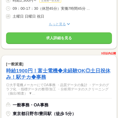
時給2,300円～
交通費一部支給
09：00-17：30（休憩45分）実働7時間45分 ...
土曜日 日曜日 祝日
もっと見る
求人詳細を見る
3日以内公開
[一般派遣]
時給1900円！富士電機◆未経験OK◎土日祝休
み！駅チカ◆事務
◎大手電機メーカーにてOA事務 ・品質データの集計 ・データのグ
ラフ化 ・指標データの整理/加工 ・分析用データのスクリーニング
（抽出/精査） ▼...
一般事務・OA事務
東京都日野市/豊田駅（徒歩 5分）