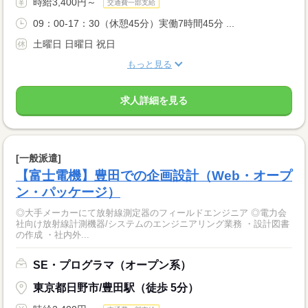
時給3,400円～
交通費一部支給
09：00-17：30（休憩45分）実働7時間45分 ...
土曜日 日曜日 祝日
もっと見る
求人詳細を見る
[一般派遣]
【富士電機】豊田での企画設計（Web・オープ
ン・パッケージ）
◎大手メーカーにて放射線測定器のフィールドエンジニア ◎電力会
社向け放射線計測機器/システムのエンジニアリング業務 ・設計図書
の作成 ・社内外...
SE・プログラマ（オープン系）
東京都日野市/豊田駅（徒歩 5分）