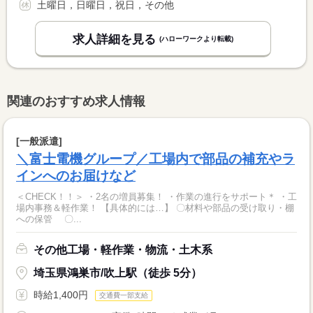
土曜日，日曜日，祝日，その他
求人詳細を見る
(ハローワークより転載)
関連のおすすめ求人情報
[一般派遣]
＼富士電機グループ／工場内で部品の補充やラ
インへのお届けなど
＜CHECK！！＞ ・2名の増員募集！ ・作業の進行をサポート＊ ・工
場内事務＆軽作業！ 【具体的には…】 〇材料や部品の受け取り・棚
への保管 〇...
その他工場・軽作業・物流・土木系
埼玉県鴻巣市/吹上駅（徒歩 5分）
時給1,400円
交通費一部支給