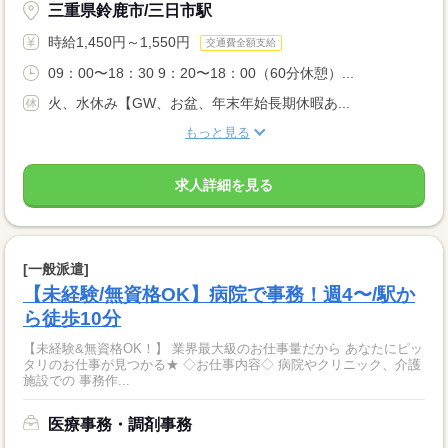
三重県鈴鹿市/三日市駅
時給1,450円～1,550円
交通費全額支給
09：00〜18：30 9：20〜18：00（60分休憩）...
火、水休み【GW、お盆、年末年始長期休暇あ...
もっと見る
求人詳細を見る
[一般派遣]
【未経験/無資格OK】病院で事務！週4〜/駅か
ら徒歩10分
【未経験&無資格OK！】 業界最大級のお仕事量だから あなたにピッ
タリのお仕事が見つかる★ ◇お仕事内容◇ 病院やクリニック、介護
施設での 事務作...
医療事務・調剤事務