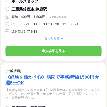
ホールスタッフ
三重県鈴鹿市/鈴鹿駅
時給1,400円～1,500円
交通費全額支給
09：30〜21：30 9：30‾18：30・12：30‾21...
週休2日シフト制
もっと見る
求人詳細を見る
[一般派遣]
《経験を活かす◎》病院で事務/時給1500円★
週5〜OK
【経験を活かして医療事務★】 業界最大級のお仕事量だから あなた
にピッタリのお仕事が見つかる★ ◇お仕事内容◇ 病院やクリニッ
ク、介護施設での ...