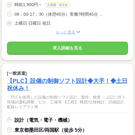
時給1,900円～
交通費一部支給
09：00-17：30（休憩45分）実働7時間45分 ...
土曜日 日曜日 祝日
もっと見る
求人詳細を見る
[一般派遣]
【PLC】設備の制御ソフト設計◆大手！◆土日
祝休み！
・PLCを使用した設備の制御ソフト設計、製作、検査 ・上記に伴う
現場試運転調整：ビル、工場等 【工程】 構想/仕様検討、詳細設計、
配線レイアウト検...
設計（電気・電子・機械）
東京都墨田区/両国駅（徒歩 5分）