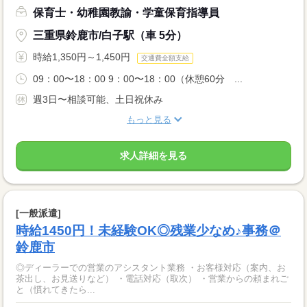
保育士・幼稚園教諭・学童保育指導員
三重県鈴鹿市/白子駅（車 5分）
時給1,350円～1,450円
交通費全額支給
09：00〜18：00 9：00〜18：00（休憩60分 ...
週3日〜相談可能、土日祝休み
もっと見る
求人詳細を見る
[一般派遣]
時給1450円！未経験OK◎残業少なめ♪事務＠
鈴鹿市
◎ディーラーでの営業のアシスタント業務 ・お客様対応（案内、お
茶出し、お見送りなど） ・電話対応（取次） ・営業からの頼まれご
と（慣れてきたら...