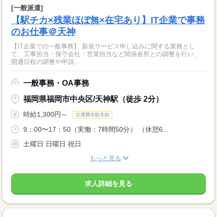
[一般派遣]
【駅チカ×残業ほぼ無×在宅あり】IT企業で事務
のお仕事＠天神
【IT企業での一般事務】 新規サービス申し込みに関する業務とし
て、工事担当・保守会社・営業担当など関係各所との調整を行い、
開通日程の調整や申請...
一般事務・OA事務
福岡県福岡市中央区/天神駅（徒歩 2分）
時給1,300円～
交通費全額支給
9：00〜17：50（実働：7時間50分） （休憩6...
土曜日 日曜日 祝日
もっと見る
求人詳細を見る