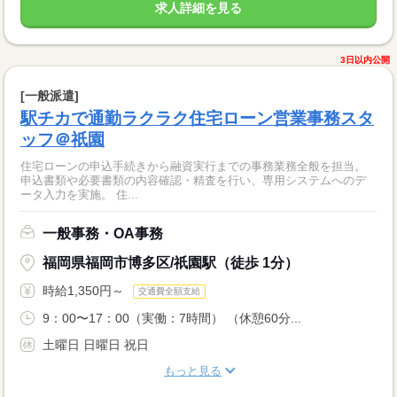
求人詳細を見る
3日以内公開
[一般派遣]
駅チカで通勤ラクラク住宅ローン営業事務スタ
ッフ＠祇園
住宅ローンの申込手続きから融資実行までの事務業務全般を担当。
申込書類や必要書類の内容確認・精査を行い、専用システムへのデ
ータ入力を実施。 住...
一般事務・OA事務
福岡県福岡市博多区/祇園駅（徒歩 1分）
時給1,350円～
交通費全額支給
9：00〜17：00（実働：7時間） （休憩60分...
土曜日 日曜日 祝日
もっと見る