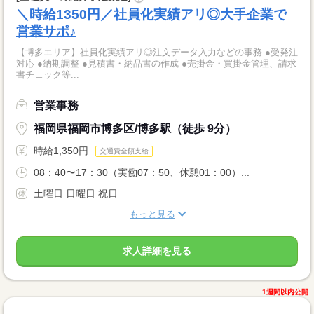
＼時給1350円／社員化実績アリ◎大手企業で
営業サポ♪
【博多エリア】社員化実績アリ◎注文データ入力などの事務 ●受発注
対応 ●納期調整 ●見積書・納品書の作成 ●売掛金・買掛金管理、請求
書チェック等...
営業事務
福岡県福岡市博多区/博多駅（徒歩 9分）
時給1,350円
交通費全額支給
08：40〜17：30（実働07：50、休憩01：00）...
土曜日 日曜日 祝日
もっと見る
求人詳細を見る
1週間以内公開