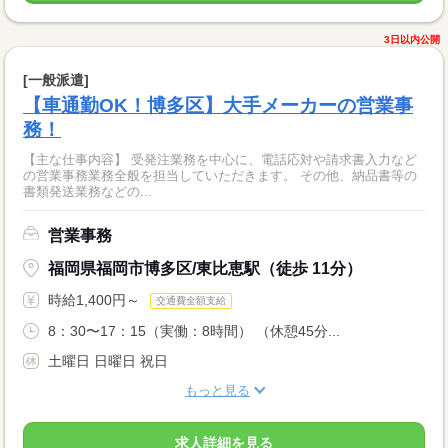
3日以内公開
[一般派遣]
【車通勤OK！博多区】大手メーカーの営業事
務！
【主な仕事内容】 受発注業務を中心に、電話応対や請求書入力など
の営業事務業務全般を担当していただきます。 その他、納品書等の
書類発送業務などの...
営業事務
福岡県福岡市博多区/東比恵駅（徒歩 11分）
時給1,400円～
交通費全額支給
8：30〜17：15（実働：8時間） （休憩45分...
土曜日 日曜日 祝日
もっと見る
求人詳細を見る