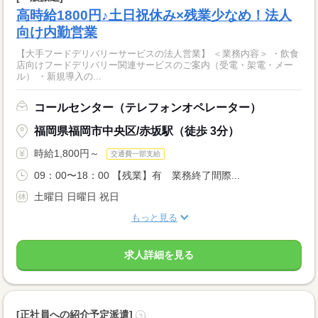
高時給1800円♪土日祝休み×残業少なめ！法人
向け内勤営業
【大手フードデリバリーサービスの法人営業】 ＜業務内容＞ ・飲食
店向けフードデリバリー関連サービスのご案内（受電・架電・メー
ル） ・新規導入の...
コールセンター（テレフォンオペレーター）
福岡県福岡市中央区/赤坂駅（徒歩 3分）
時給1,800円～
交通費一部支給
09：00〜18：00 【残業】有 業務終了間際...
土曜日 日曜日 祝日
もっと見る
求人詳細を見る
[正社員への紹介予定派遣]
?