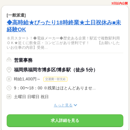
3日以内公開
[一般派遣]
◆高時給★ぴったり18時終業★土日祝休み■未
経験OK
８月スタート！◆電線メーカー◆歴史ある企業！駅近で複数駅利用
ＯＫ★近くに飲食店・コンビニがあり便利です！ 【お願いした
いお仕事の内容】受発...
営業事務
福岡県福岡市博多区/博多駅（徒歩 5分）
時給1,400円～
交通費一部支給
9：00〜18：00 ※残業はほとんどありませ...
土曜日 日曜日 祝日
もっと見る
求人詳細を見る