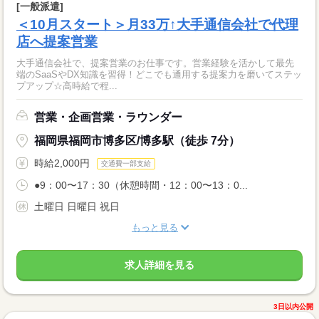
[一般派遣]
＜10月スタート＞月33万↑大手通信会社で代理
店へ提案営業
大手通信会社で、提案営業のお仕事です。営業経験を活かして最先
端のSaaSやDX知識を習得！どこでも通用する提案力を磨いてステッ
プアップ☆高時給で程...
営業・企画営業・ラウンダー
福岡県福岡市博多区/博多駅（徒歩 7分）
時給2,000円
交通費一部支給
●9：00〜17：30（休憩時間・12：00〜13：0...
土曜日 日曜日 祝日
もっと見る
求人詳細を見る
3日以内公開