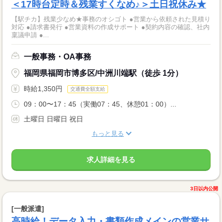
＜17時台定時＆残業すくなめ♪＞土日祝休み★
【駅チカ】残業少なめ★事務のオシゴト ●営業から依頼された見積り
対応 ●請求書発行 ●営業資料の作成サポート ●契約内容の確認、社内
稟議申請 ●...
一般事務・OA事務
福岡県福岡市博多区/中洲川端駅（徒歩 1分）
時給1,350円
交通費全額支給
09：00〜17：45（実働07：45、休憩01：00）...
土曜日 日曜日 祝日
もっと見る
求人詳細を見る
3日以内公開
[一般派遣]
高時給！データ入力・書類作成メインの営業サ