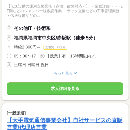
【伝送設備の運用支援業務（点検、故障対応）】 ＜業務詳細＞ ・FD
F間などのジャンパー線敷設作業 ・ラック立架などの工事管理業務
・伝送設備などの...
その他IT・技術系
福岡県福岡市中央区/赤坂駅（徒歩 5分）
時給2,300円～
交通費一部支給
09：00〜17：30 【残業】有 15時間以内／...
土曜日 日曜日 祝日
もっと見る
求人詳細を見る
[一般派遣]
【大手電気通信事業会社】自社サービスの直販
営業/代理店営業