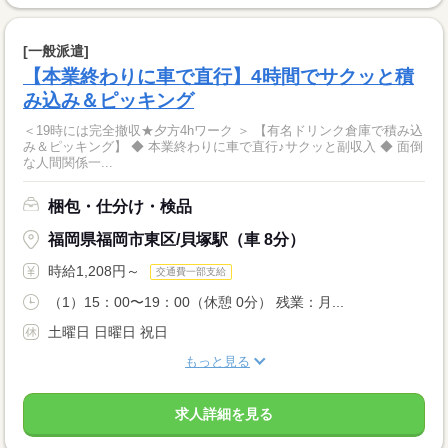
[一般派遣]
【本業終わりに車で直行】4時間でサクッと積
み込み＆ピッキング
＜19時には完全撤収★夕方4hワーク ＞ 【有名ドリンク倉庫で積み込
み＆ピッキング】 ◆ 本業終わりに車で直行♪サクッと副収入 ◆ 面倒
な人間関係一...
梱包・仕分け・検品
福岡県福岡市東区/貝塚駅（車 8分）
時給1,208円～
交通費一部支給
（1）15：00〜19：00（休憩 0分） 残業：月...
土曜日 日曜日 祝日
もっと見る
求人詳細を見る