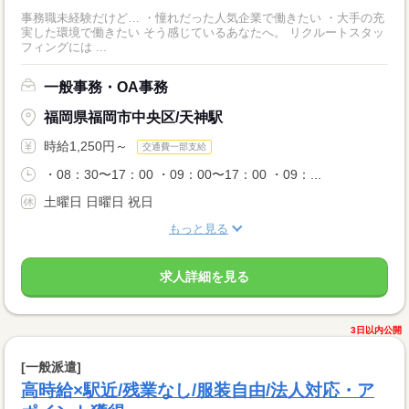
事務職未経験だけど… ・憧れだった人気企業で働きたい ・大手の充
実した環境で働きたい そう感じているあなたへ。 リクルートスタッ
フィングには ...
一般事務・OA事務
福岡県福岡市中央区/天神駅
時給1,250円～
交通費一部支給
・08：30〜17：00 ・09：00〜17：00 ・09：...
土曜日 日曜日 祝日
もっと見る
求人詳細を見る
3日以内公開
[一般派遣]
高時給×駅近/残業なし/服装自由/法人対応・ア