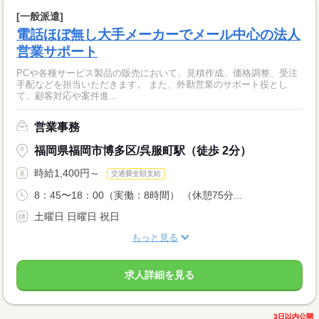
[一般派遣]
電話ほぼ無し大手メーカーでメール中心の法人
営業サポート
PCや各種サービス製品の販売において、見積作成、価格調整、受注
手配などを担当いただきます。 また、外勤営業のサポート役とし
て、顧客対応や案件進...
営業事務
福岡県福岡市博多区/呉服町駅（徒歩 2分）
時給1,400円～
交通費全額支給
8：45〜18：00（実働：8時間） （休憩75分...
土曜日 日曜日 祝日
もっと見る
求人詳細を見る
3日以内公開