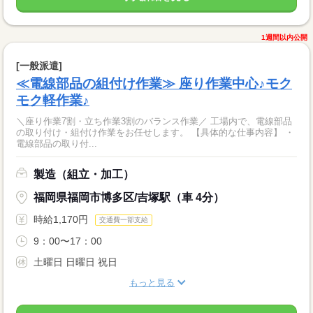
1週間以内公開
[一般派遣]
≪電線部品の組付け作業≫ 座り作業中心♪モク
モク軽作業♪
＼座り作業7割・立ち作業3割のバランス作業／ 工場内で、電線部品
の取り付け・組付け作業をお任せします。 【具体的な仕事内容】 ・
電線部品の取り付...
製造（組立・加工）
福岡県福岡市博多区/吉塚駅（車 4分）
時給1,170円
交通費一部支給
9：00〜17：00
土曜日 日曜日 祝日
もっと見る