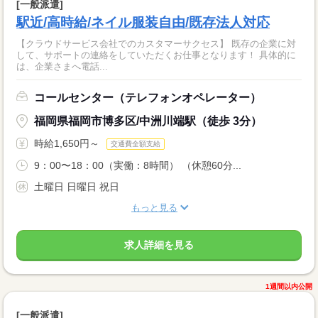
[一般派遣]
駅近/高時給/ネイル服装自由/既存法人対応
【クラウドサービス会社でのカスタマーサクセス】 既存の企業に対
して、サポートの連絡をしていただくお仕事となります！ 具体的に
は、企業さまへ電話...
コールセンター（テレフォンオペレーター）
福岡県福岡市博多区/中洲川端駅（徒歩 3分）
時給1,650円～
交通費全額支給
9：00〜18：00（実働：8時間） （休憩60分...
土曜日 日曜日 祝日
もっと見る
求人詳細を見る
1週間以内公開
[一般派遣]