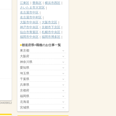
江東区
豊島区
横浜市西区
さいたま市大宮区
名古屋市中区
名古屋市中村区
大阪市中央区
大阪市北区
神戸市中央区
京都市下京区
仙台市青葉区
札幌市中央区
福岡市中央区
福岡市博多区
都道府県×職種のお仕事一覧
東京都
大阪府
神奈川県
愛知県
埼玉県
千葉県
兵庫県
京都府
福岡県
北海道
04409812
宮城県