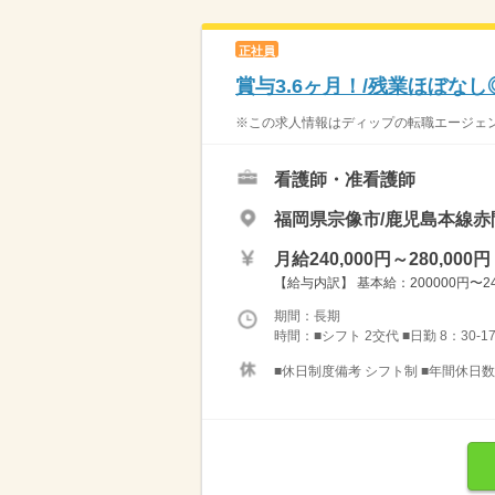
正社員
賞与3.6ヶ月！/残業ほぼなし
※この求人情報はディップの転職エージェント
看護師・准看護師
福岡県宗像市/鹿児島本線赤
月給240,000円～280,000円
【給与内訳】 基本給：200000円〜240
期間：長期
時間：■シフト 2交代 ■日勤 8：30-1
■休日制度備考 シフト制 ■年間休日数 