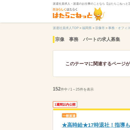
派遣社員求人・派遣のお仕事のことなら【はたらこねっと
派遣社員求人TOP
>
福岡県
>
宗像市
>
事務・オフィ
宗像 事務 パートの求人募集
このテーマに関連するページ
152
件中 / 1～25件を表示
1週間以内公開
一般派遣
★高時給★17時退社！指導