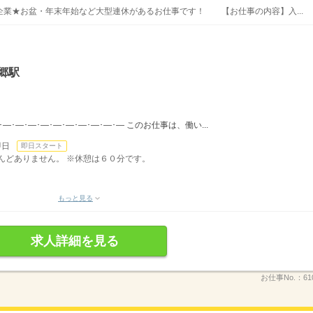
業★お盆・年末年始など大型連休があるお仕事です！ 【お仕事の内容】入...
郷駅
･―･―･―･―･―･―･―･―･―･― このお仕事は、働い...
即日
即日スタート
ほとんどありません。 ※休憩は６０分です。
もっと見る
求人詳細を見る
お仕事No.：
61