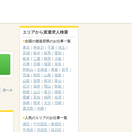
エリアから派遣求人検索
全国の都道府県のお仕事一覧
東京
神奈川
千葉
埼玉
茨城
栃木
群馬
愛知
岐阜
三重
静岡
大阪
兵庫
京都
滋賀
奈良
和歌山
北海道
青森
岩手
宮城
秋田
山形
福島
山梨
長野
新潟
富山
石川
福井
岡山
鳥取
次へ
島根
山口
香川
徳島
愛媛
高知
福岡
佐賀
長崎
熊本
大分
宮崎
鹿児島
沖縄
人気のエリアのお仕事一覧
港区
千代田区
新宿区
中央区
渋谷区
品川区