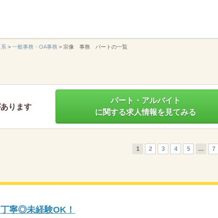
】
ス系
>
一般事務・OA事務
>
宗像 事務 パートの一覧
パート・アルバイト
があります
に関する求人情報を見てみる
1
2
3
4
5
…
7
も丁寧◎未経験OK！