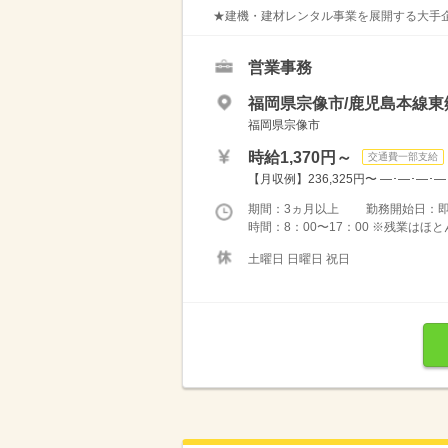
★建機・建材レンタル事業を展開する大手企
営業事務
福岡県宗像市/鹿児島本線東
福岡県宗像市
時給1,370円～
交通費一部支給
【月収例】236,325円〜 ―･―･―･―
期間：3ヵ月以上 勤務開始日：
時間：8：00〜17：00 ※残業は
土曜日 日曜日 祝日