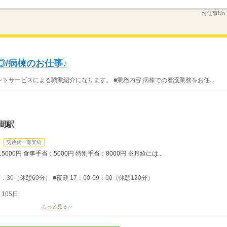
お仕事No
◎/病棟のお仕事♪
サービスによる職業紹介になります。 ■業務内容 病棟での看護業務をお任...
間駅
交通費一部支給
5000円 食事手当：5000円 特別手当：8000円 ※月給には...
7：30（休憩60分） ■夜勤 17：00-09：00（休憩120分）
105日
もっと見る