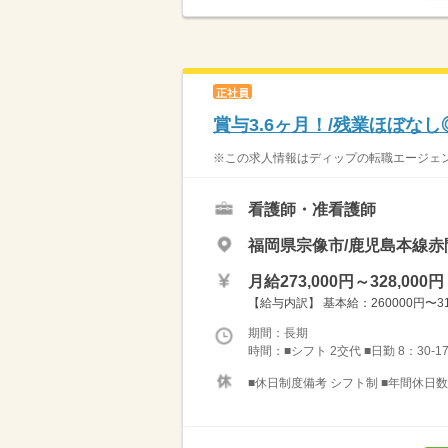
正社員
賞与3.6ヶ月！/残業ほぼなし
※この求人情報はディップの転職エージェント
看護師・准看護師
福岡県宗像市/鹿児島本線赤
月給273,000円～328,000円
【給与内訳】 基本給：260000円〜31
期間：長期
時間：■シフト 2交代 ■日勤 8：30-1
■休日制度備考 シフト制 ■年間休日数 