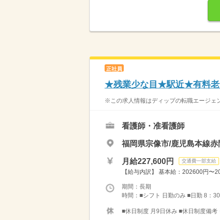
正社員
★残業少な目★駅近★有料老
※この求人情報はディップの転職エージェント
看護師・准看護師
福岡県宗像市/鹿児島本線赤
月給227,600円
交通費一部支給
【給与内訳】 基本給：202600円〜20
期間：長期
時間：■シフト 日勤のみ ■日勤 8：30
■休日制度 月9日休み ■休日制度備考