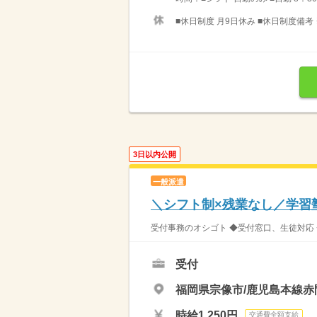
■休日制度 月9日休み ■休日制度備考
3日以内公開
一般派遣
＼シフト制×残業なし／学習
受付事務のオシゴト ◆受付窓口、生徒対応 
受付
福岡県宗像市/鹿児島本線赤
時給1,250円
交通費全額支給