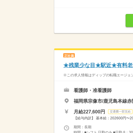
正社員
★残業少な目★駅近★有料老
※この求人情報はディップの転職エージェント
看護師・准看護師
福岡県宗像市/鹿児島本線赤
月給227,600円
交通費一部支給
【給与内訳】 基本給：202600円〜20
期間：長期
時間：■シフト 日勤のみ ■日勤 8：30