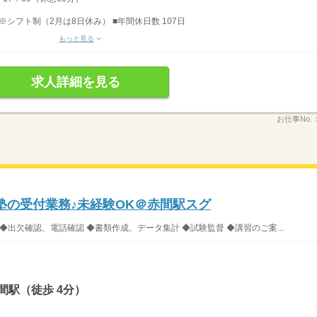
 ※シフト制（2月は8日休み） ■年間休日数 107日
もっと見る
求人詳細を見る
お仕事No.
塾の受付業務♪未経験OK＠赤間駅スグ
◆出欠確認、電話確認 ◆書類作成、データ集計 ◆試験監督 ◆講習のご案...
間駅（徒歩 4分）