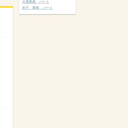
介護事務 パート
米子 事務 パート