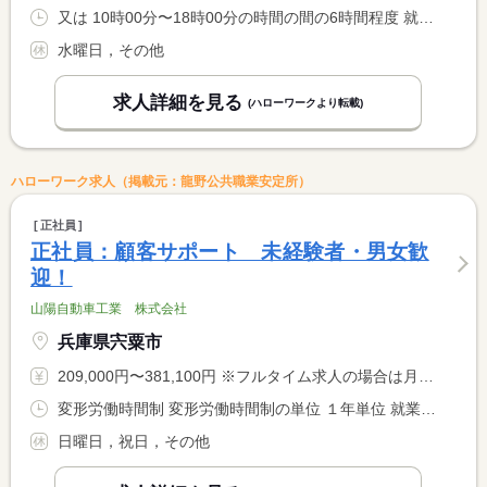
又は 10時00分〜18時00分の時間の間の6時間程度 就業時間に関する特記事項 ＊展示会がある時（月３回程度）→９：００〜の勤務です <BR> ＊休憩時間は就業時間により異なります。
水曜日，その他
求人詳細を見る
(ハローワークより転載)
ハローワーク求人（掲載元：龍野公共職業安定所）
正社員
正社員：顧客サポート 未経験者・男女歓
迎！
山陽自動車工業 株式会社
兵庫県宍粟市
209,000円〜381,100円 ※フルタイム求人の場合は月額（換算額）、パート求人の場合は時間額を表示しています。
変形労働時間制 変形労働時間制の単位 １年単位 就業時間１ 8時00分〜17時00分
日曜日，祝日，その他