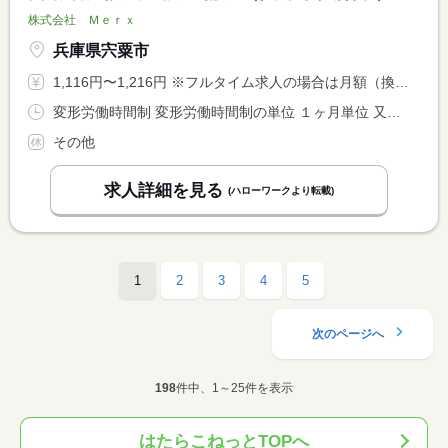
株式会社 Ｍｅｒｘ
兵庫県宍粟市
1,116円〜1,216円 ※フルタイム求人の場合は月額（換算額）、パート求人の場合は時間額を表示しています。
変形労働時間制 変形労働時間制の単位 １ヶ月単位 又は 5時30分〜19時30分の時間の間の5時間以上 就業時間に関する特記事項 ５：３０〜１９：３０の間で <BR> １日に５時間程度からご相談ください
その他
求人詳細を見る
(ハローワークより転載)
1
2
3
4
5
次のページへ
198
件中、1～25件を表示
はたらこねっとTOPへ