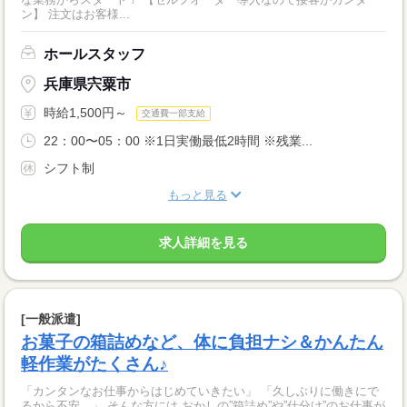
ン】 注文はお客様...
ホールスタッフ
兵庫県宍粟市
時給1,500円～
交通費一部支給
22：00〜05：00 ※1日実働最低2時間 ※残業...
シフト制
もっと見る
求人詳細を見る
[一般派遣]
お菓子の箱詰めなど、体に負担ナシ＆かんたん
軽作業がたくさん♪
「カンタンなお仕事からはじめていきたい」 「久しぶりに働きにで
るから不安…」 そんな方には おかしの”箱詰め”や”仕分け”のお仕事が