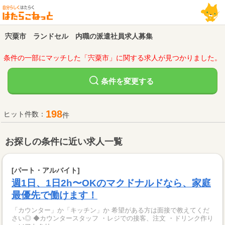
宍粟市 ランドセル 内職の派遣社員求人募集
条件の一部にマッチした「宍粟市」に関する求人が見つかりました。
変更する
条件を
198
ヒット件数：
件
お探しの条件に近い求人一覧
[パート・アルバイト]
週1日、1日2h〜OKのマクドナルドなら、家庭
最優先で働けます！
「カウンター」か「キッチン」か 希望がある方は面接で教えてくだ
さい◎ ◆カウンタースタッフ ・レジでの接客、注文 ・ドリンク作り