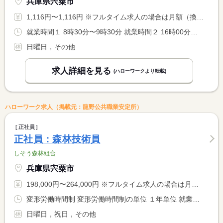
兵庫県宍粟市
1,116円〜1,116円 ※フルタイム求人の場合は月額（換算額）、パート求人の場合は時間額を表示しています。
就業時間１ 8時30分〜9時30分 就業時間２ 16時00分〜17時00分 又は 9時30分〜16時00分の時間の間の2時間程度 就業時間に関する特記事項 午前・午後の１日２回勤務です。 <BR> １・２の時間帯は送迎業務を行っていただきます。それ以外の時間 <BR> 帯（又は〜以下）で施設業務を２時間行っていただきます。 <BR> 想定労働時間は１日合計４時間となります。
日曜日，その他
求人詳細を見る
(ハローワークより転載)
ハローワーク求人（掲載元：龍野公共職業安定所）
正社員
正社員：森林技術員
しそう森林組合
兵庫県宍粟市
198,000円〜264,000円 ※フルタイム求人の場合は月額（換算額）、パート求人の場合は時間額を表示しています。
変形労働時間制 変形労働時間制の単位 １年単位 就業時間１ 8時30分〜17時00分
日曜日，祝日，その他