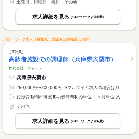
土曜日，日曜日，祝日，その他
求人詳細を見る
(ハローワークより転載)
ハローワーク求人（掲載元：大阪東公共職業安定所）
正社員
高齢者施設での調理師（兵庫県宍粟市）
株式会社 Ｍｅｒｘ
兵庫県宍粟市
250,000円〜300,000円 ※フルタイム求人の場合は月額（換算額）、パート求人の場合は時間額を表示しています。
変形労働時間制 変形労働時間制の単位 １ヶ月単位 又は 5時30分〜21時00分の時間の間の7時間以上 就業時間に関する特記事項 ５：３０〜２１：００の間の <BR> ７時間４０分勤務（１時間休憩）
その他
求人詳細を見る
(ハローワークより転載)