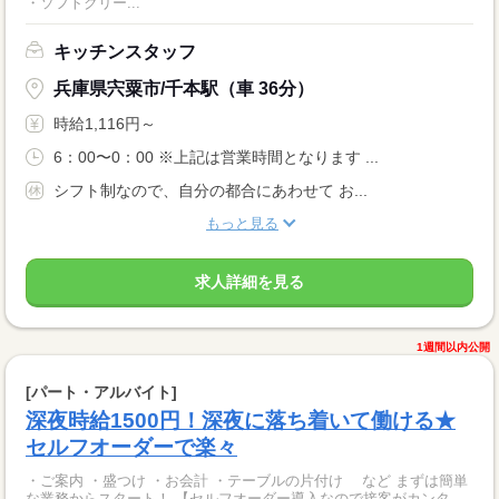
・ソフトクリー...
キッチンスタッフ
兵庫県宍粟市/千本駅（車 36分）
時給1,116円～
6：00〜0：00 ※上記は営業時間となります ...
シフト制なので、自分の都合にあわせて お...
もっと見る
求人詳細を見る
1週間以内公開
[パート・アルバイト]
深夜時給1500円！深夜に落ち着いて働ける★
セルフオーダーで楽々
・ご案内 ・盛つけ ・お会計 ・テーブルの片付け など まずは簡単
な業務からスタート！ 【セルフオーダー導入なので接客がカンタ