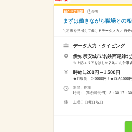
紹介予定派遣
説明
まずは働きながら職場との相
＼将来を見据えて働けるデータ入力／ 自分が
データ入力・タイピング
愛知県安城市/名鉄西尾線北
※上記エリアをはじめ各地にお仕事多数！ 
時給1,200円～1,500円
★月収例：240000円！★時給1500円
期間：長期
時間：【勤務時間例】 8：30-17：30 9：
土曜日 日曜日 祝日