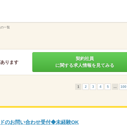
】
員の一覧
契約社員
があります
に関する求人情報を見てみる
1
2
3
4
5
…
100
ドのお問い合わせ受付◆未経験OK