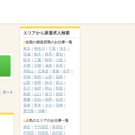
エリアから派遣求人検索
全国の都道府県のお仕事一覧
東京
神奈川
千葉
埼玉
茨城
栃木
群馬
愛知
岐阜
三重
静岡
大阪
兵庫
京都
滋賀
奈良
和歌山
北海道
青森
岩手
宮城
秋田
山形
福島
山梨
長野
新潟
富山
石川
福井
岡山
鳥取
次へ
島根
山口
香川
徳島
愛媛
高知
福岡
佐賀
長崎
熊本
大分
宮崎
鹿児島
沖縄
人気のエリアのお仕事一覧
港区
千代田区
新宿区
中央区
渋谷区
品川区