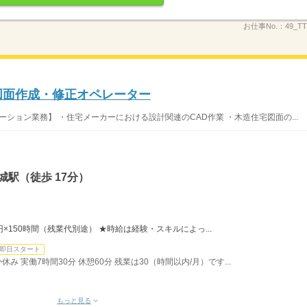
お仕事No.：
49_T
D図面作成・修正オペレーター
ーション業務】 ・住宅メーカーにおける設計関連のCAD作業 ・木造住宅図面の...
城駅（徒歩 17分）
0円×150時間（残業代別途） ★時給は経験・スキルによっ...
即日スタート
休み 実働7時間30分 休憩60分 残業は30（時間以内/月）です...
もっと見る