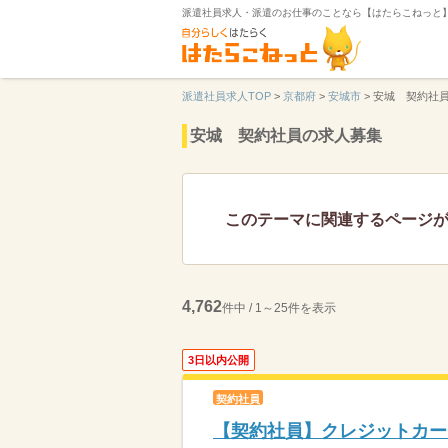
派遣社員求人・派遣のお仕事のことなら【はたらこねっと
派遣社員求人TOP
>
京都府
>
安城市
>
安城 契約社
安城 契約社員の求人募集
このテーマに関連するページ
4,762
件中 / 1～25件を表示
3日以内公開
契約社員
【契約社員】クレジットカー