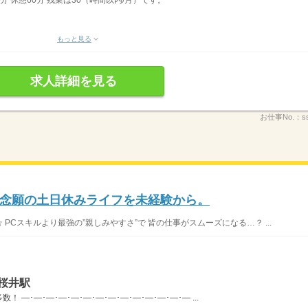
30分 休憩60分 残業は30（時間以内/月）です。
もっと見る
求人詳細を見る
お仕事No.：
s
念願の土日休みライフを未経験から。
 PCスキルより最強の”親しみやすさ”で 皆の仕事がスムーズになる…？ ...
桜井駅
―･―･―･―･―･―･―･―･―･―･―･―･―･― ...