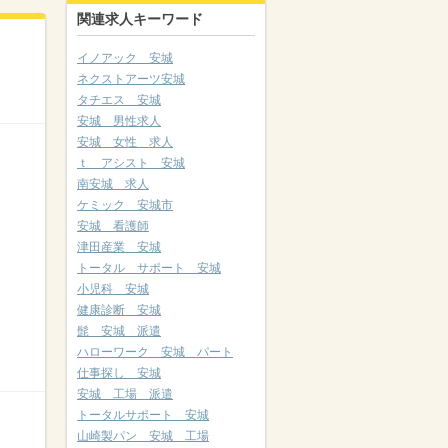
関連求人キーワード
イノアック 安城
ネクストアーツ安城
タチエス 安城
安城 男性求人
安城 女性 求人
ｔ アシスト 安城
南安城 求人
ケミック 安城市
安城 看護師
津田産業 安城
トータル サポート 安城
小児科 安城
健康診断 安城
髭 安城 派遣
ハローワーク 安城 パート
仕事探し 安城
安城 工場 派遣
トータルサポート 安城
山崎製パン 安城 工場