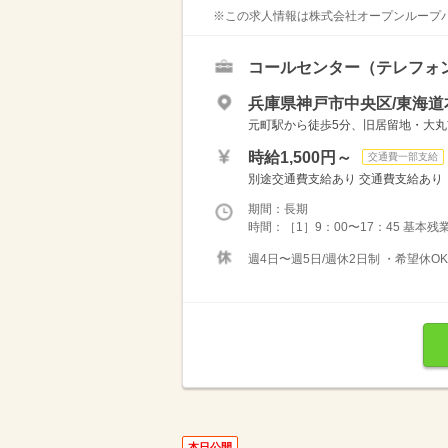
※この求人情報は株式会社オープンループパ
コールセンター（テレフォ
兵庫県神戸市中央区/東海道
元町駅から徒歩5分、旧居留地・大丸
時給1,500円～
交通費一部支給
別途交通費支給あり 交通費支給あり（上限
期間：長期
時間：［1］9：00〜17：45 基本残
週4日〜週5日/週休2日制 ・希望休O
本日公開