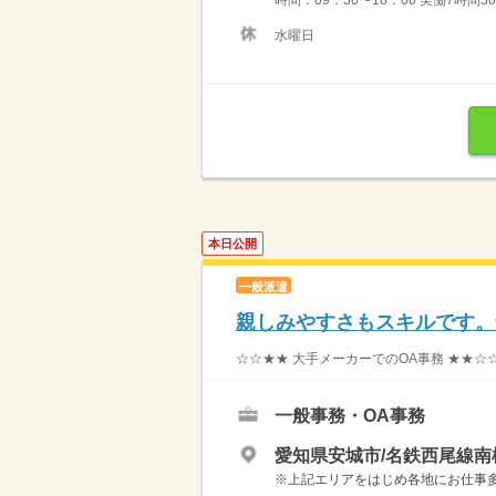
時間：09：30〜18：00 実働7時間
水曜日
本日公開
一般派遣
親しみやすさもスキルです。
☆☆★★ 大手メーカーでのOA事務 ★★☆☆
一般事務・OA事務
愛知県安城市/名鉄西尾線南
※上記エリアをはじめ各地にお仕事多数！ 