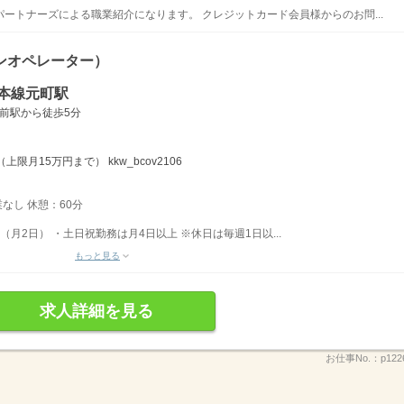
ートナーズによる職業紹介になります。 クレジットカード会員様からのお問...
ンオペレーター）
本線元町駅
前駅から徒歩5分
月15万円まで） kkw_bcov2106
業なし 休憩：60分
K（月2日） ・土日祝勤務は月4日以上 ※休日は毎週1日以...
もっと見る
求人詳細を見る
お仕事No.：
p122