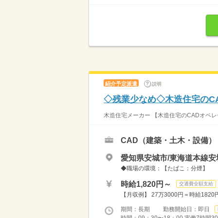
紹介予定派遣
説明
◇残業少なめ◇木造住宅のC
木造住宅メーカー 【木造住宅のCADオペレ
CAD（建築・土木・設備）
愛知県安城市/東海道本線安
◆職場の環境：【たばこ：分煙】
時給1,820円～
交通費全額支給
【月収例】 27万3000円＝時給182
期間：長期 勤務開始日：即日