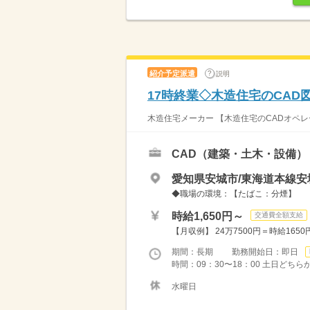
紹介予定派遣
説明
17時終業◇木造住宅のCA
木造住宅メーカー 【木造住宅のCADオペレ
CAD（建築・土木・設備）
愛知県安城市/東海道本線安
◆職場の環境：【たばこ：分煙】
時給1,650円～
交通費全額支給
【月収例】 24万7500円＝時給165
期間：長期 勤務開始日：即日
時間：09：30〜18：00 土日どちらか
水曜日