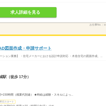
求人詳細を見る
お仕事No.：
s
AD図面作成・申請サポート
ーション業務】 ・住宅メーカーにおける設計申請対応 ・木造住宅の図面作成、...
城駅（徒歩 17分）
0円×150時間（残業代別途） ★時給は経験・スキルによっ...
即日スタート