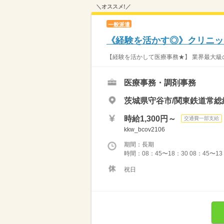
＼オススメ!／
一般派遣
《経験を活かす◎》クリニック
【経験を活かして医療事務★】 業界最大級の
医療事務・調剤事務
茨城県守谷市/関東鉄道常総
時給1,300円～
交通費一部支給
kkw_bcov2106
期間：長期
時間：08：45〜18：30 08：45〜13
祝日