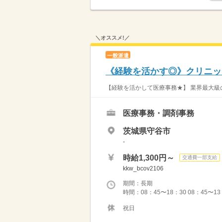
＼オススメ!／
一般派遣
《経験を活かす◎》クリニック
【経験を活かして医療事務★】 業界最大級の
医療事務・調剤事務
茨城県守谷市
-
時給1,300円～
交通費一部支給
kkw_bcov2106
期間：長期
時間：08：45〜18：30 08：45〜13
祝日