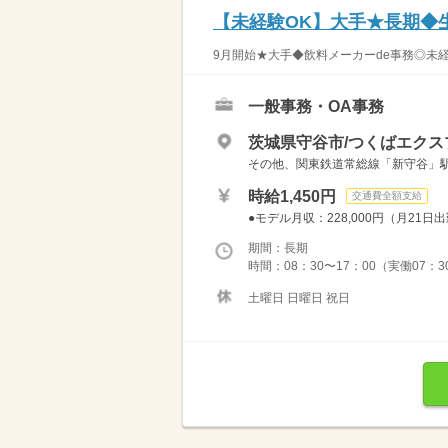
【未経験OK】大手★長期◆
9月開始★大手◆飲料メーカーde事務◎未経
一般事務・OA事務
茨城県守谷市/つくばエクス
その他、関東鉄道常総線「新守谷」駅か
時給1,450円
交通費全額支給
●モデル月収：228,000円（月21日
期間：長期
時間：08：30〜17：00（実働07：3
土曜日 日曜日 祝日