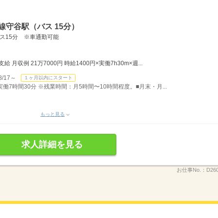
線守谷駅（バス 15分）
ス15分 ※車通勤可能
月収例 21万7000円 時給1400円×実働7h30m×週...
/17～
１ヶ月以内にスタート
）実働7時間30分 ※残業時間：月5時間〜10時間程度。■月末・月...
もっと見る
求人詳細を見る
お仕事No.：
D26