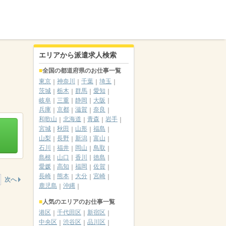
エリアから派遣求人検索
全国の都道府県のお仕事一覧
東京
神奈川
千葉
埼玉
茨城
栃木
群馬
愛知
岐阜
三重
静岡
大阪
兵庫
京都
滋賀
奈良
和歌山
北海道
青森
岩手
宮城
秋田
山形
福島
山梨
長野
新潟
富山
石川
福井
岡山
鳥取
島根
山口
香川
徳島
愛媛
高知
福岡
佐賀
長崎
熊本
大分
宮崎
次へ
鹿児島
沖縄
人気のエリアのお仕事一覧
港区
千代田区
新宿区
中央区
渋谷区
品川区