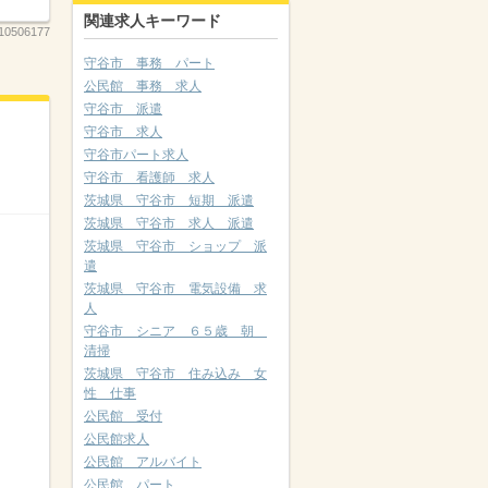
関連求人キーワード
10506177
守谷市 事務 パート
公民館 事務 求人
守谷市 派遣
守谷市 求人
守谷市パート求人
守谷市 看護師 求人
茨城県 守谷市 短期 派遣
茨城県 守谷市 求人 派遣
茨城県 守谷市 ショップ 派
遣
茨城県 守谷市 電気設備 求
人
守谷市 シニア ６５歳 朝
清掃
茨城県 守谷市 住み込み 女
性 仕事
公民館 受付
公民館求人
公民館 アルバイト
公民館 パート