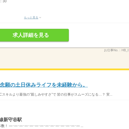
：30
もっと見る
求人詳細を見る
お仕事No.：
HB_I
念願の土日休みライフを未経験から。
Cスキルより最強の”親しみやすさ”で 皆の仕事がスムーズになる…？ 実...
線新守谷駅
―･―･―･―･―･―･―･―･―･―･―･―･―･― ...