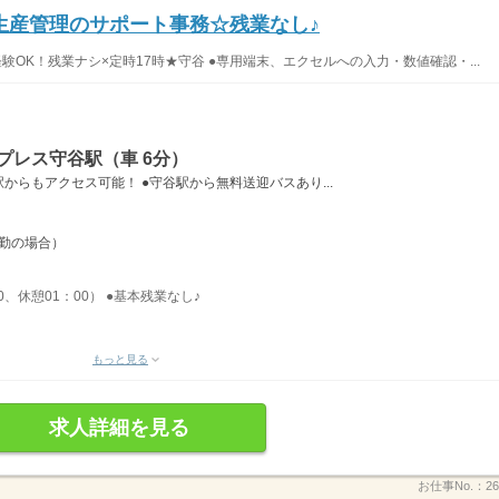
生産管理のサポート事務☆残業なし♪
験OK！残業ナシ×定時17時★守谷 ●専用端末、エクセルへの入力・数値確認・...
プレス守谷駅（車 6分）
らもアクセス可能！ ●守谷駅から無料送迎バスあり...
出勤の場合）
0、休憩01：00） ●基本残業なし♪
もっと見る
求人詳細を見る
お仕事No.：
26