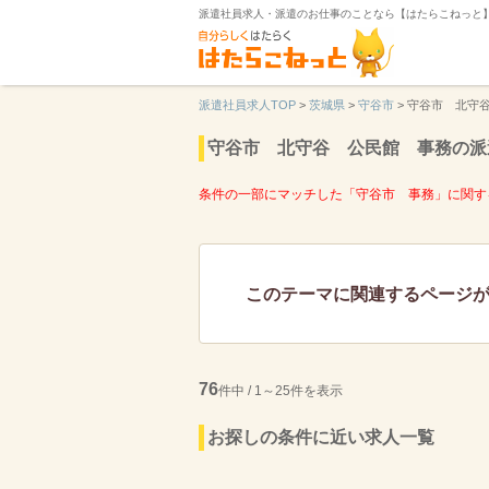
派遣社員求人・派遣のお仕事のことなら【はたらこねっと
派遣社員求人TOP
>
茨城県
>
守谷市
>
守谷市 北守
守谷市 北守谷 公民館 事務の派
条件の一部にマッチした「守谷市 事務」に関す
このテーマに関連するページ
76
件中 / 1～25件を表示
お探しの条件に近い求人一覧