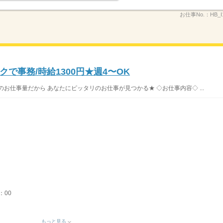
お仕事No.：
HB_I
で事務/時給1300円★週4〜OK
お仕事量だから あなたにピッタリのお仕事が見つかる★ ◇お仕事内容◇ ...
：00
もっと見る