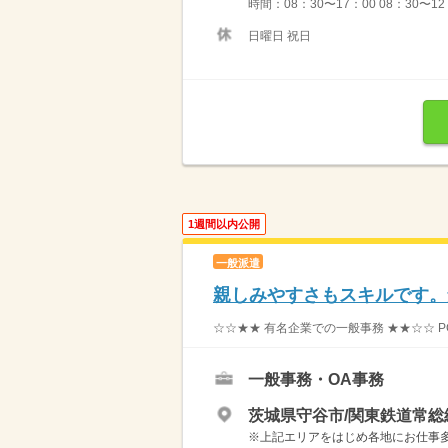
時間：08：30〜17：00 08：30〜12
日曜日 祝日
1週間以内公開
一般派遣
親しみやすさもスキルです。
☆☆★★ 有名企業での一般事務 ★★☆☆ P
一般事務・OA事務
茨城県守谷市/関東鉄道常総
※上記エリアをはじめ各地にお仕事多数！ 