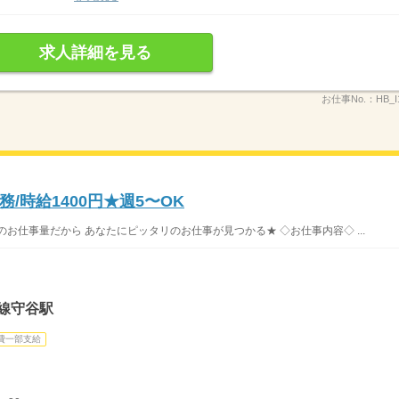
求人詳細を見る
お仕事No.：
HB_I
/時給1400円★週5〜OK
お仕事量だから あなたにピッタリのお仕事が見つかる★ ◇お仕事内容◇ ...
線守谷駅
費一部支給