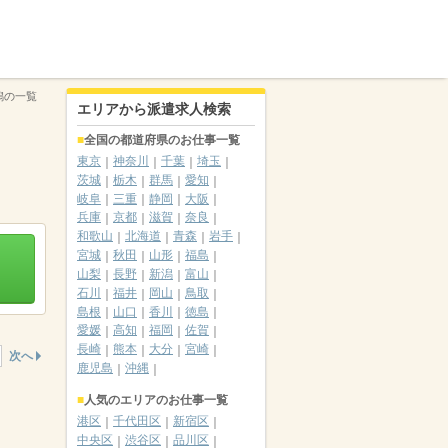
潟の一覧
エリアから派遣求人検索
全国の都道府県のお仕事一覧
東京
神奈川
千葉
埼玉
茨城
栃木
群馬
愛知
岐阜
三重
静岡
大阪
兵庫
京都
滋賀
奈良
和歌山
北海道
青森
岩手
宮城
秋田
山形
福島
山梨
長野
新潟
富山
石川
福井
岡山
鳥取
島根
山口
香川
徳島
愛媛
高知
福岡
佐賀
長崎
熊本
大分
宮崎
次へ
鹿児島
沖縄
人気のエリアのお仕事一覧
港区
千代田区
新宿区
中央区
渋谷区
品川区