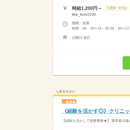
時給1,200円～
交通費一部支給
kkw_bcov2106
期間：長期
時間：08：30〜18：30 08：30〜12
日曜日 祝日
＼オススメ!／
一般派遣
《経験を活かす◎》クリニック
【経験を活かして医療事務★】 業界最大級の