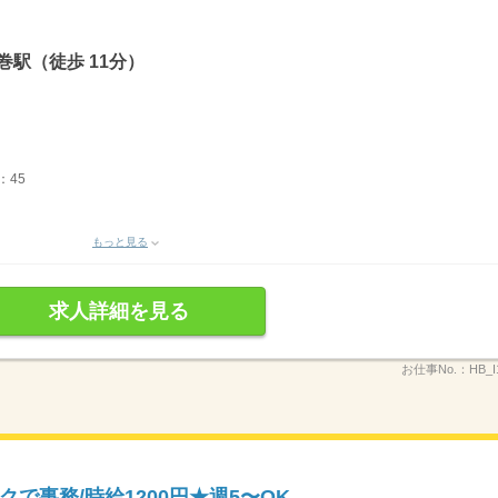
巻駅（徒歩 11分）
：45
もっと見る
求人詳細を見る
お仕事No.：
HB_I
で事務/時給1200円★週5〜OK