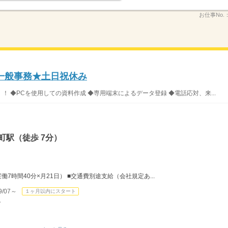
お仕事No.
一般事務★土日祝休み
 ◆PCを使用しての資料作成 ◆専用端末によるデータ登録 ◆電話応対、来...
町駅（徒歩 7分）
×実働7時間40分×月21日） ■交通費別途支給（会社規定あ...
/07～
１ヶ月以内にスタート
し