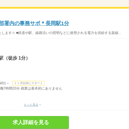
／部署内の事務サポ＊長岡駅1分
します☆ ■鉄道や駅、線路沿いの照明などに使用される電力を供給する架線...
駅（徒歩 1分）
/01～
１ヶ月以内にスタート
 実働7時間20分 残業は基本的にありません
もっと見る
求人詳細を見る