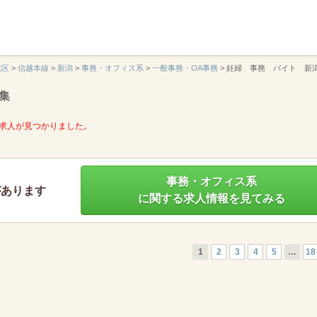
】
北区
>
信越本線
>
新潟
>
事務・オフィス系
>
一般事務・OA事務
>
妊婦 事務 バイト 新
集
求人が見つかりました。
事務・オフィス系
があります
に関する求人情報を見てみる
1
2
3
4
5
…
18