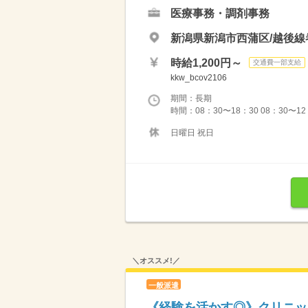
医療事務・調剤事務
新潟県新潟市西蒲区/越後線
時給1,200円～
交通費一部支給
kkw_bcov2106
期間：長期
時間：08：30〜18：30 08：30〜12
日曜日 祝日
＼オススメ!／
一般派遣
《経験を活かす◎》クリニック