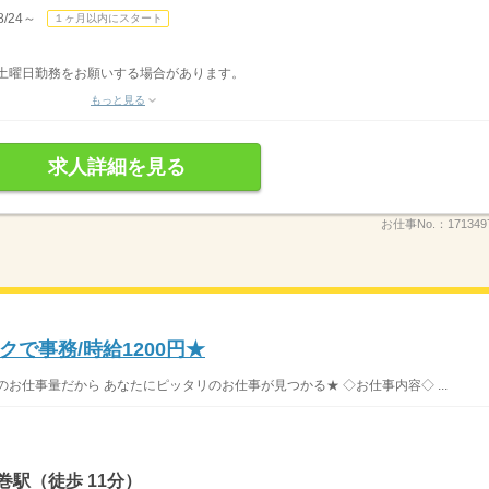
/24～
１ヶ月以内にスタート
度土曜日勤務をお願いする場合があります。
もっと見る
求人詳細を見る
お仕事No.：
171349
で事務/時給1200円★
お仕事量だから あなたにピッタリのお仕事が見つかる★ ◇お仕事内容◇ ...
巻駅（徒歩 11分）