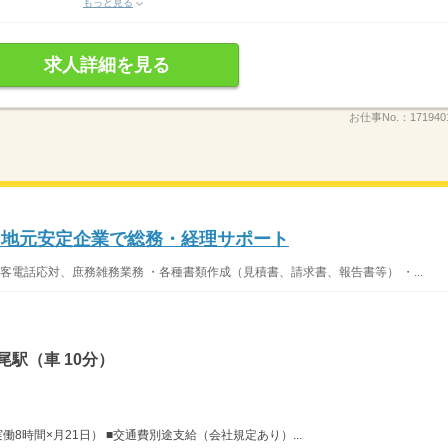
もっと見る
求人詳細を見る
お仕事No.：
171940
】地元安定企業で総務・経理サポート
電話応対、庶務雑務業務 ・各種書類作成（見積書、請求書、報告書等） ・...
駅（車 10分）
×実働8時間×月21日） ■交通費別途支給（会社規定あり）...