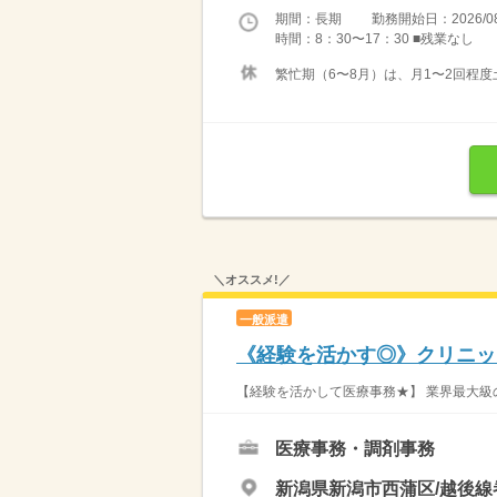
期間：長期 勤務開始日：2026/08
時間：8：30〜17：30 ■残業なし
繁忙期（6〜8月）は、月1〜2回程
＼オススメ!／
一般派遣
《経験を活かす◎》クリニック
【経験を活かして医療事務★】 業界最大級の
医療事務・調剤事務
新潟県新潟市西蒲区/越後線