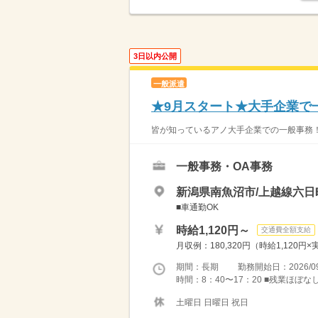
3日以内公開
一般派遣
★9月スタート★大手企業で
皆が知っているアノ大手企業での一般事務！！
一般事務・OA事務
新潟県南魚沼市/上越線六日
■車通勤OK
時給1,120円～
交通費全額支給
月収例：180,320円（時給1,120円
期間：長期 勤務開始日：2026/09
時間：8：40〜17：20 ■残業ほぼな
土曜日 日曜日 祝日