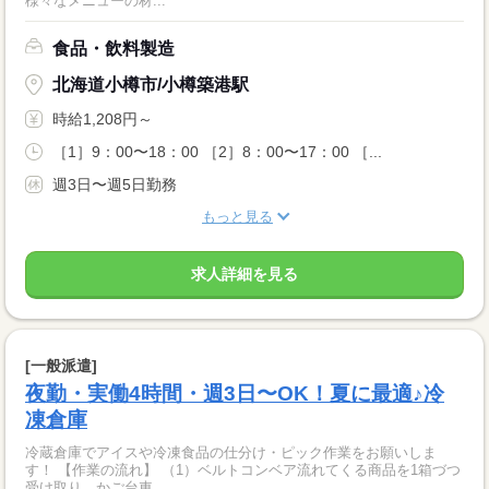
様々なメニューの材...
食品・飲料製造
北海道小樽市/小樽築港駅
時給1,208円～
［1］9：00〜18：00 ［2］8：00〜17：00 ［...
週3日〜週5日勤務
もっと見る
求人詳細を見る
[一般派遣]
夜勤・実働4時間・週3日〜OK！夏に最適♪冷
凍倉庫
冷蔵倉庫でアイスや冷凍食品の仕分け・ピック作業をお願いしま
す！ 【作業の流れ】 （1）ベルトコンベア流れてくる商品を1箱づつ
受け取り、かご台車...