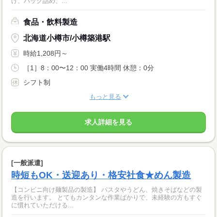
け、パック詰め、...
食品・飲料製造
北海道小樽市/小樽築港駅
時給1,208円～
［1］8：00〜12：00 実働4時間 休憩：0分
シフト制
もっと見る
求人詳細を見る
[一般派遣]
時短もOK・送迎あり・格安社食★めん製造
【コンビニ向け麺製品の製造】 パスタやうどん、焼きそばなどの製
造を行います。 とてもカンタンな作業ばかりで、未経験の方もすぐ
に慣れていただける...