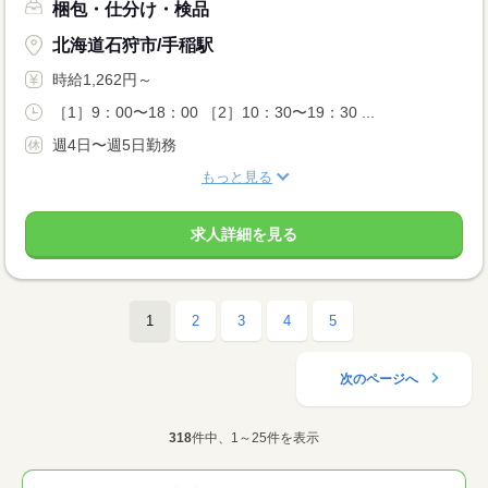
梱包・仕分け・検品
北海道石狩市/手稲駅
時給1,262円～
［1］9：00〜18：00 ［2］10：30〜19：30 ...
週4日〜週5日勤務
もっと見る
求人詳細を見る
1
2
3
4
5
次のページへ
318
件中、1～25件を表示