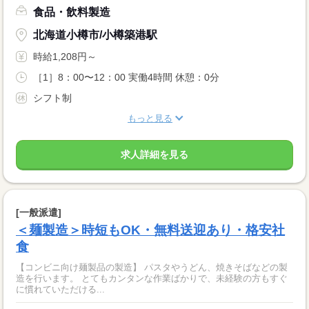
食品・飲料製造
北海道小樽市/小樽築港駅
時給1,208円～
［1］8：00〜12：00 実働4時間 休憩：0分
シフト制
もっと見る
求人詳細を見る
[一般派遣]
＜麺製造＞時短もOK・無料送迎あり・格安社
食
【コンビニ向け麺製品の製造】 パスタやうどん、焼きそばなどの製
造を行います。 とてもカンタンな作業ばかりで、未経験の方もすぐ
に慣れていただける...