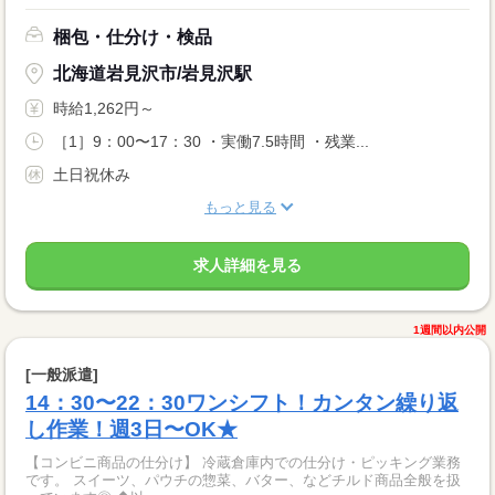
梱包・仕分け・検品
北海道岩見沢市/岩見沢駅
時給1,262円～
［1］9：00〜17：30 ・実働7.5時間 ・残業...
土日祝休み
もっと見る
求人詳細を見る
1週間以内公開
[一般派遣]
14：30〜22：30ワンシフト！カンタン繰り返
し作業！週3日〜OK★
【コンビニ商品の仕分け】 冷蔵倉庫内での仕分け・ピッキング業務
です。 スイーツ、パウチの惣菜、バター、などチルド商品全般を扱