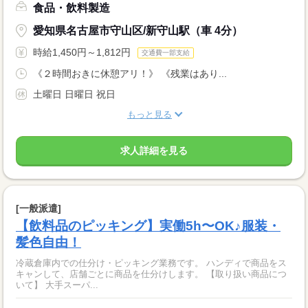
食品・飲料製造
愛知県名古屋市守山区/新守山駅（車 4分）
時給1,450円～1,812円
交通費一部支給
《２時間おきに休憩アリ！》 《残業はあり...
土曜日 日曜日 祝日
もっと見る
求人詳細を見る
[一般派遣]
【飲料品のピッキング】実働5h〜OK♪服装・
髪色自由！
冷蔵倉庫内での仕分け・ピッキング業務です。 ハンディで商品をス
キャンして、店舗ごとに商品を仕分けします。 【取り扱い商品につ
いて】 大手スーパ...