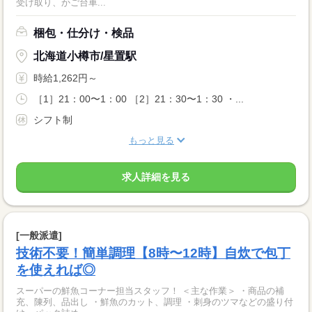
受け取り、かご台車...
梱包・仕分け・検品
北海道小樽市/星置駅
時給1,262円～
［1］21：00〜1：00 ［2］21：30〜1：30 ・...
シフト制
もっと見る
求人詳細を見る
[一般派遣]
技術不要！簡単調理【8時〜12時】自炊で包丁
を使えれば◎
スーパーの鮮魚コーナー担当スタッフ！ ＜主な作業＞ ・商品の補
充、陳列、品出し ・鮮魚のカット、調理 ・刺身のツマなどの盛り付