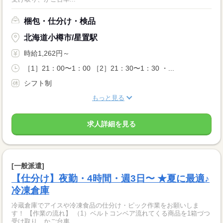
梱包・仕分け・検品
北海道小樽市/星置駅
時給1,262円～
［1］21：00〜1：00 ［2］21：30〜1：30 ・...
シフト制
もっと見る
求人詳細を見る
[一般派遣]
【仕分け】夜勤・4時間・週3日〜 ★夏に最適♪
冷凍倉庫
冷蔵倉庫でアイスや冷凍食品の仕分け・ピック作業をお願いしま
す！ 【作業の流れ】 （1）ベルトコンベア流れてくる商品を1箱づつ
受け取り、かご台車...