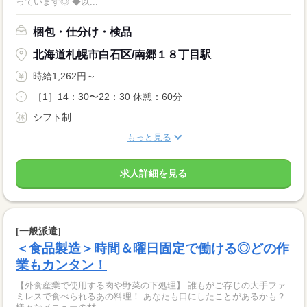
っています◎ ◆以...
梱包・仕分け・検品
北海道札幌市白石区/南郷１８丁目駅
時給1,262円～
［1］14：30〜22：30 休憩：60分
シフト制
もっと見る
求人詳細を見る
[一般派遣]
＜食品製造＞時間＆曜日固定で働ける◎どの作
業もカンタン！
【外食産業で使用する肉や野菜の下処理】 誰もがご存じの大手ファ
ミレスで食べられるあの料理！ あなたも口にしたことがあるかも？