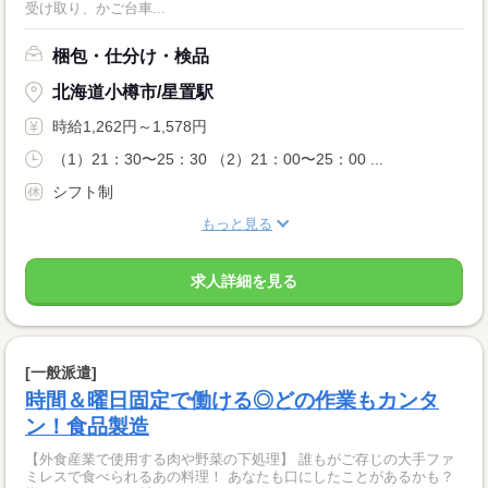
受け取り、かご台車...
梱包・仕分け・検品
北海道小樽市/星置駅
時給1,262円～1,578円
（1）21：30〜25：30 （2）21：00〜25：00 ...
シフト制
もっと見る
求人詳細を見る
[一般派遣]
時間＆曜日固定で働ける◎どの作業もカンタ
ン！食品製造
【外食産業で使用する肉や野菜の下処理】 誰もがご存じの大手ファ
ミレスで食べられるあの料理！ あなたも口にしたことがあるかも？