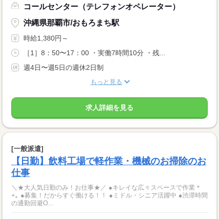
コールセンター（テレフォンオペレーター）
沖縄県那覇市/おもろまち駅
時給1,380円～
［1］8：50〜17：00 ・実働7時間10分 ・残...
週4日〜週5日の週休2日制
もっと見る
求人詳細を見る
[一般派遣]
【日勤】飲料工場で軽作業・機械のお掃除のお
仕事
＼★大人気日勤のみ！お仕事★／ ●キレイな広々スペースで作業＊
+｡ ●募集！だからすぐ働ける！！ ●ミドル・シニア活躍中 ●渋滞時間
の通勤回避O...