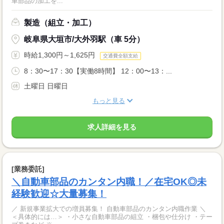
車部品の加工を...
製造（組立・加工）
岐阜県大垣市/大外羽駅（車 5分）
時給1,300円～1,625円
交通費全額支給
8：30〜17：30【実働8時間】 12：00〜13：...
土曜日 日曜日
もっと見る
求人詳細を見る
[業務委託]
＼自動車部品のカンタン内職！／在宅OK◎未
経験歓迎☆大量募集！
／ 新規事業拡大での増員募集！ 自動車部品のカンタン内職作業 ＼
＜具体的には…＞ ・小さな自動車部品の組立 ・梱包や仕分け ・テー