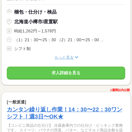
梱包・仕分け・検品
北海道小樽市/星置駅
時給1,262円～1,578円
（1）21：30〜25：30 （2）21：00〜25：00 ...
シフト制
もっと見る
求人詳細を見る
1週間以内公開
[一般派遣]
カンタン繰り返し作業！14：30〜22：30ワン
シフト！週3日〜OK★
【コンビニ商品の仕分け】 冷蔵倉庫内での仕分け・ピッキング業務
です。 スイーツ、パウチの惣菜、バター、などチルド商品全般を扱