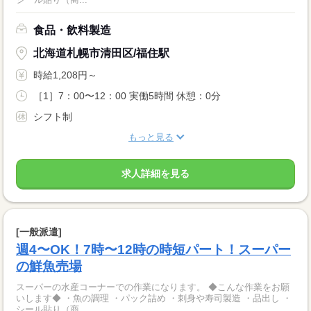
食品・飲料製造
北海道札幌市清田区/福住駅
時給1,208円～
［1］7：00〜12：00 実働5時間 休憩：0分
シフト制
もっと見る
求人詳細を見る
[一般派遣]
週4〜OK！7時〜12時の時短パート！スーパー
の鮮魚売場
スーパーの水産コーナーでの作業になります。 ◆こんな作業をお願
いします◆ ・魚の調理 ・パック詰め ・刺身や寿司製造 ・品出し ・
シール貼り（商...