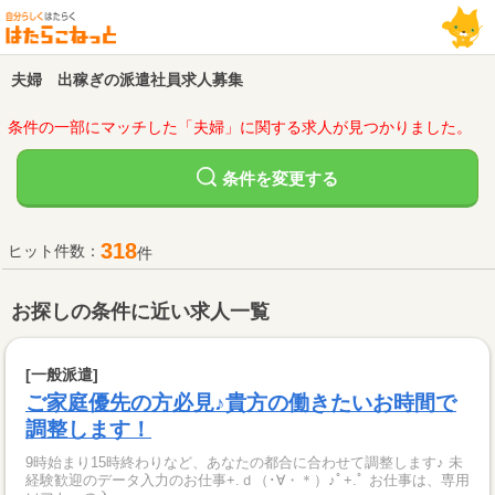
夫婦 出稼ぎの派遣社員求人募集
条件の一部にマッチした「夫婦」に関する求人が見つかりました。
変更する
条件を
318
ヒット件数：
件
お探しの条件に近い求人一覧
[一般派遣]
ご家庭優先の方必見♪貴方の働きたいお時間で
調整します！
9時始まり15時終わりなど、あなたの都合に合わせて調整します♪ 未
経験歓迎のデータ入力のお仕事+.ｄ（･∀・＊）♪ﾟ+.ﾟ お仕事は、専用