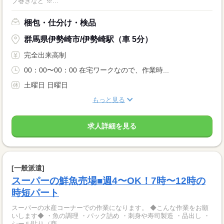
プ巻きなど ※...
梱包・仕分け・検品
群馬県伊勢崎市/伊勢崎駅（車 5分）
完全出来高制
00：00〜00：00 在宅ワークなので、作業時...
土曜日 日曜日
もっと見る
求人詳細を見る
[一般派遣]
スーパーの鮮魚売場■週4〜OK！7時〜12時の
時短パート
スーパーの水産コーナーでの作業になります。 ◆こんな作業をお願
いします◆ ・魚の調理 ・パック詰め ・刺身や寿司製造 ・品出し ・
シール貼り（商...