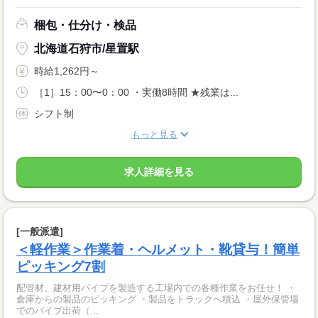
梱包・仕分け・検品
北海道石狩市/星置駅
時給1,262円～
［1］15：00〜0：00 ・実働8時間 ★残業は...
シフト制
もっと見る
求人詳細を見る
[一般派遣]
＜軽作業＞作業着・ヘルメット・靴貸与！簡単
ピッキング7割
配管材、建材用パイプを製造する工場内での各種作業をお任せ！ ・
倉庫からの製品のピッキング ・製品をトラックへ積込 ・屋外保管場
でのパイプ出荷（...