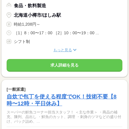
食品・飲料製造
北海道小樽市/ほしみ駅
時給1,208円～
［1］8：00〜17：00 ［2］10：00〜19：00 ...
シフト制
もっと見る
求人詳細を見る
[一般派遣]
自炊で包丁を使える程度でOK！技術不要【8
時〜12時・平日休み】
スーパーの鮮魚コーナー担当スタッフ！ ＜主な作業＞ ・商品の補
充、陳列、品出し ・鮮魚のカット、調理 ・刺身のツマなどの盛り付
け、パック詰め、...