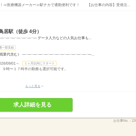
！≪医療機器メーカー≫駅チカで通勤便利です！ 【お仕事の内容】受発注...
鳥居駅（徒歩 4分）
･―･―･―･―･―･―･― データ入力などの人気お仕事も...
費一部支給
（残業代含む） ―･―･―･―･―･―･―･―･―･―･―･―･―...
/09/01～
１ヶ月以内にスタート
０分。９時〜１７時半の勤務も選択可能です。
もっと見る
求人詳細を見る
お仕事No.：
22