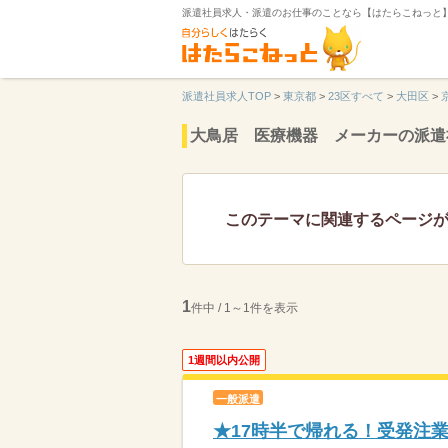
派遣社員求人・派遣のお仕事のことなら【はたらこねっと
派遣社員求人TOP
>
東京都
>
23区すべて
>
大田区
>
大鳥居 医療機器 メーカーの派遣
このテーマに関連するページ
1
件中 / 1～1件を表示
1週間以内公開
一般派遣
★17時半で帰れる！受発注