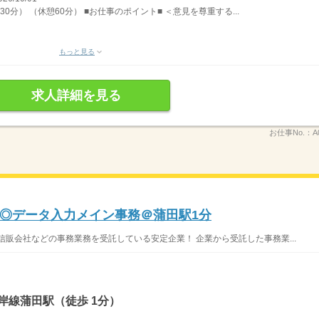
30分） （休憩60分） ■お仕事のポイント■ ＜意見を尊重する...
もっと見る
求人詳細を見る
お仕事No.：
A
◎データ入力メイン事務＠蒲田駅1分
信販会社などの事務業務を受託している安定企業！ 企業から受託した事務業...
岸線蒲田駅（徒歩 1分）