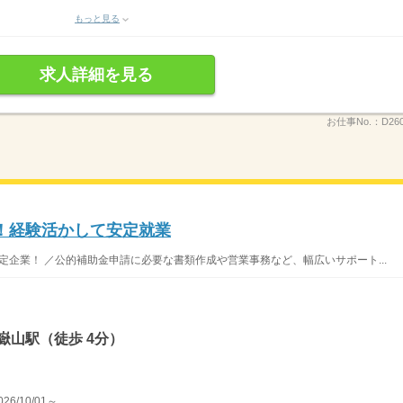
もっと見る
求人詳細を見る
お仕事No.：
D26
！経験活かして安定就業
定企業！ ／公的補助金申請に必要な書類作成や営業事務など、幅広いサポート...
嶽山駅（徒歩 4分）
/10/01～