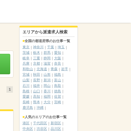
エリアから派遣求人検索
全国の都道府県のお仕事一覧
東京
神奈川
千葉
埼玉
茨城
栃木
群馬
愛知
岐阜
三重
静岡
大阪
兵庫
京都
滋賀
奈良
和歌山
北海道
青森
岩手
宮城
秋田
山形
福島
山梨
長野
新潟
富山
石川
福井
岡山
鳥取
1
島根
山口
香川
徳島
愛媛
高知
福岡
佐賀
長崎
熊本
大分
宮崎
鹿児島
沖縄
人気のエリアのお仕事一覧
港区
千代田区
新宿区
中央区
渋谷区
品川区