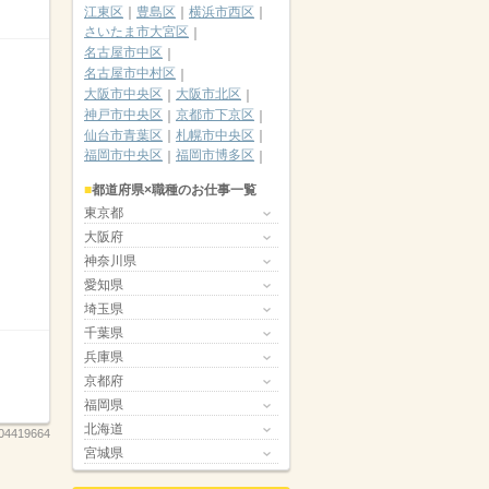
江東区
豊島区
横浜市西区
さいたま市大宮区
名古屋市中区
名古屋市中村区
大阪市中央区
大阪市北区
神戸市中央区
京都市下京区
仙台市青葉区
札幌市中央区
福岡市中央区
福岡市博多区
都道府県×職種のお仕事一覧
東京都
大阪府
神奈川県
愛知県
埼玉県
千葉県
兵庫県
京都府
福岡県
北海道
04419664
宮城県