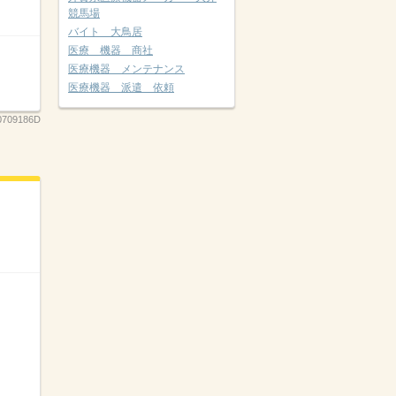
競馬場
バイト 大鳥居
医療 機器 商社
医療機器 メンテナンス
医療機器 派遣 依頼
0709186D