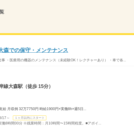
覧
！大森での保守・メンテナンス
 ・医療用の機器のメンテナンス（未経験OK！レクチャーあり） ・車で各...
岸線大森駅（徒歩 15分）
月収例 32万7750円 時給1900円×実働8h×週5日...
/17～
１ヶ月以内にスタート
）実働8時間00分 ※残業時間：月10時間〜15時間程度。■アポイ...