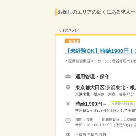
お探しのエリアの近くにある求人一
＼オススメ!／
一般派遣
【未経験OK】時給1900円
＊医療検査機器メーカーにて機器修理のお仕事
運用管理・保守
東京都大田区/京浜東北・根
京浜東北・根岸線 大森 徒歩15分
時給1,900円～
交通費一部支給
交通費 1ヶ月3万円を上限として実費支給 
期間：長期 勤務開始日：2026/08
時間：10：00-19：00（休憩60分
土曜日 日曜日 祝日