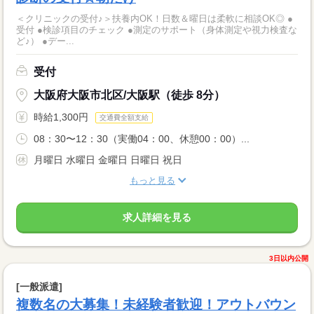
＜クリニックの受付♪＞扶養内OK！日数＆曜日は柔軟に相談OK◎ ●
受付 ●検診項目のチェック ●測定のサポート（身体測定や視力検査な
ど♪） ●デー...
受付
大阪府大阪市北区/大阪駅（徒歩 8分）
時給1,300円
交通費全額支給
08：30〜12：30（実働04：00、休憩00：00）...
月曜日 水曜日 金曜日 日曜日 祝日
もっと見る
求人詳細を見る
3日以内公開
[一般派遣]
複数名の大募集！未経験者歓迎！アウトバウン