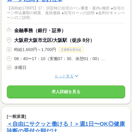
【高時給1700円】17：10定時◎住宅ローン審査・案内♪梅田 ●住宅ロ
ーン申込書類の精査、進捗連絡 ●住宅ローンの説明 ●金利やキャンペ
ーンのご説明...
金融事務（銀行・証券）
大阪府大阪市北区/大阪駅（徒歩 8分）
時給1,650円～1,700円
交通費全額支給
08：40〜17：10（実働07：30、休憩01：00）...
水曜日
もっと見る
求人詳細を見る
[一般派遣]
＜自由にサクッと働ける！＞週1日〜OK◎健康
診断の受付☆朝だけ