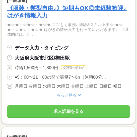
[一般派遣]
《服装・髪型自由♪》短期もOK◎未経験歓迎♪
はがき情報入力
★☆★・☆★☆・★☆★ コツもく事務♪ 経験&スキル不要☆ ★☆
★・☆★☆・★☆★ はがきの情報入力を行っていただきます。 《具
体的には…》 ...
データ入力・タイピング
大阪府大阪市北区/梅田駅
時給1,500円～1,800円
交通費一部支給
●9：00〜21：00の間で実働7〜8h（休憩60分...
月曜日 火曜日 水曜日 木曜日 金曜日 土曜日 日曜日 祝日
もっと見る
求人詳細を見る