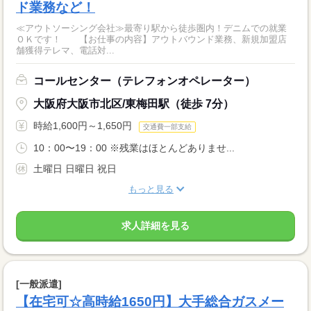
ド業務など！
≪アウトソーシング会社≫最寄り駅から徒歩圏内！デニムでの就業
ＯＫです！ 【お仕事の内容】アウトバウンド業務、新規加盟店
舗獲得テレマ、電話対...
コールセンター（テレフォンオペレーター）
大阪府大阪市北区/東梅田駅（徒歩 7分）
時給1,600円～1,650円
交通費一部支給
10：00〜19：00 ※残業はほとんどありませ...
土曜日 日曜日 祝日
もっと見る
求人詳細を見る
[一般派遣]
【在宅可☆高時給1650円】大手総合ガスメー