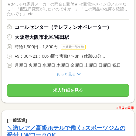
★おしゃれ家具メーカーの問合せ受付★ ≪受電≫メイン◎ノルマな
し！ 「配送日変更がしたいのですが…」 「この商品の在庫を確認し
たいです」 etc. ...
コールセンター（テレフォンオペレーター）
大阪府大阪市北区/梅田駅
時給1,500円～1,800円
交通費一部支給
●9：00〜21：00の間で実働7〜8h（休憩60分...
月曜日 火曜日 水曜日 木曜日 金曜日 土曜日 日曜日 祝日
もっと見る
求人詳細を見る
3日以内公開
[一般派遣]
＼激レア／高級ホテルで働く♪スポーツジムの
受付！WワークOK