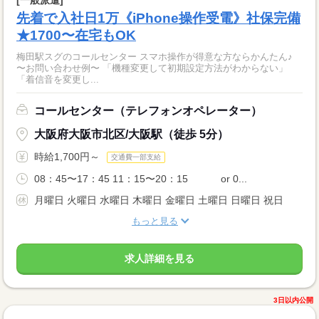
[一般派遣]
先着で入社日1万《iPhone操作受電》社保完備
★1700〜在宅もOK
梅田駅スグのコールセンター スマホ操作が得意な方ならかんたん♪
〜お問い合わせ例〜 「機種変更して初期設定方法がわからない」
「着信音を変更し...
コールセンター（テレフォンオペレーター）
大阪府大阪市北区/大阪駅（徒歩 5分）
時給1,700円～
交通費一部支給
08：45〜17：45 11：15〜20：15 or 0...
月曜日 火曜日 水曜日 木曜日 金曜日 土曜日 日曜日 祝日
もっと見る
求人詳細を見る
3日以内公開