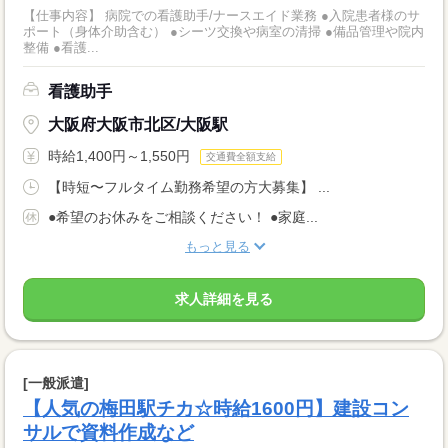
【仕事内容】 病院での看護助手/ナースエイド業務 ●入院患者様のサ
ポート（身体介助含む） ●シーツ交換や病室の清掃 ●備品管理や院内
整備 ●看護...
看護助手
大阪府大阪市北区/大阪駅
時給1,400円～1,550円
交通費全額支給
【時短〜フルタイム勤務希望の方大募集】 ...
●希望のお休みをご相談ください！ ●家庭...
もっと見る
求人詳細を見る
[一般派遣]
【人気の梅田駅チカ☆時給1600円】建設コン
サルで資料作成など