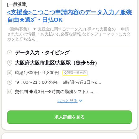
[一般派遣]
<支援金>こつこつ申請内容のデータ入力／服装
自由★週3‾・日払OK
《臨時募集》 ▼ 支援金に関するデータ入力 様々な支援金の ・申請
された方の情報 ・お支払いに必要な情報 などをフォーマットにカタ
カタと打ち込ん...
データ入力・タイピング
大阪府大阪市北区/大阪駅（徒歩 5分）
時給1,600円～1,800円
交通費一部支給
”9：00〜21：00”の内、 6時間〜/週3日〜o...
交代制 ◆週3日〜8時間の勤務シフト♪ →...
もっと見る
求人詳細を見る