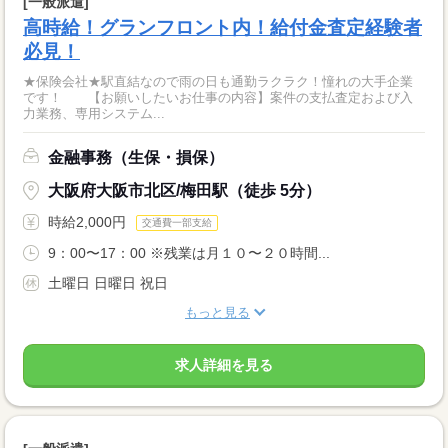
[一般派遣]
高時給！グランフロント内！給付金査定経験者
必見！
★保険会社★駅直結なので雨の日も通勤ラクラク！憧れの大手企業
です！ 【お願いしたいお仕事の内容】案件の支払査定および入
力業務、専用システム...
金融事務（生保・損保）
大阪府大阪市北区/梅田駅（徒歩 5分）
時給2,000円
交通費一部支給
9：00〜17：00 ※残業は月１０〜２０時間...
土曜日 日曜日 祝日
もっと見る
求人詳細を見る