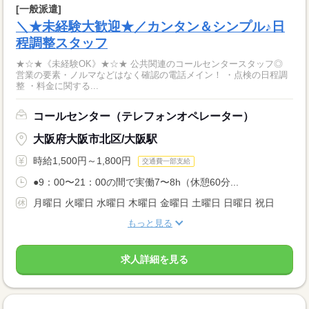
[一般派遣]
＼★未経験大歓迎★／カンタン＆シンプル♪日
程調整スタッフ
★☆★《未経験OK》★☆★ 公共関連のコールセンタースタッフ◎
営業の要素・ノルマなどはなく確認の電話メイン！ ・点検の日程調
整 ・料金に関する...
コールセンター（テレフォンオペレーター）
大阪府大阪市北区/大阪駅
時給1,500円～1,800円
交通費一部支給
●9：00〜21：00の間で実働7〜8h（休憩60分...
月曜日 火曜日 水曜日 木曜日 金曜日 土曜日 日曜日 祝日
もっと見る
求人詳細を見る