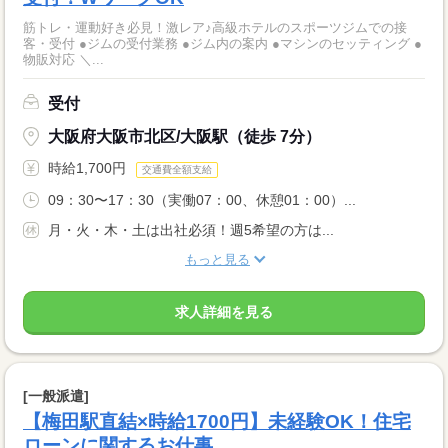
筋トレ・運動好き必見！激レア♪高級ホテルのスポーツジムでの接
客・受付 ●ジムの受付業務 ●ジム内の案内 ●マシンのセッティング ●
物販対応 ＼...
受付
大阪府大阪市北区/大阪駅（徒歩 7分）
時給1,700円
交通費全額支給
09：30〜17：30（実働07：00、休憩01：00）...
月・火・木・土は出社必須！週5希望の方は...
もっと見る
求人詳細を見る
[一般派遣]
【梅田駅直結×時給1700円】未経験OK！住宅
ローンに関するお仕事