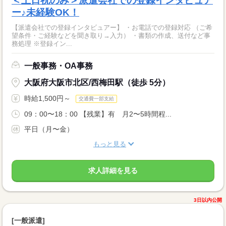
＜土日祝のみ＞派遣会社での登録インタビュア
ー♪未経験OK！
【派遣会社での登録インタビュアー】 ・お電話での登録対応 （ご希
望条件・ご経験などを聞き取り→入力） ・書類の作成、送付など事
務処理 ※登録イン...
一般事務・OA事務
大阪府大阪市北区/西梅田駅（徒歩 5分）
時給1,500円～
交通費一部支給
09：00〜18：00 【残業】有 月2〜5時間程...
平日（月〜金）
もっと見る
求人詳細を見る
3日以内公開
[一般派遣]