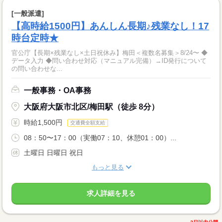
[一般派遣]
【高時給1500円】あんしん長期♪残業なし！17
時台定時★
官公庁【長期×残業なし×土日祝休み】梅田＜複数名募集＞8/24〜 ◆
データ入力 ◆問い合わせ対応（マニュアル完備）→ID発行について
の問い合わせな...
一般事務・OA事務
大阪府大阪市北区/梅田駅（徒歩 8分）
時給1,500円
交通費全額支給
08：50〜17：00（実働07：10、休憩01：00）...
土曜日 日曜日 祝日
もっと見る
求人詳細を見る