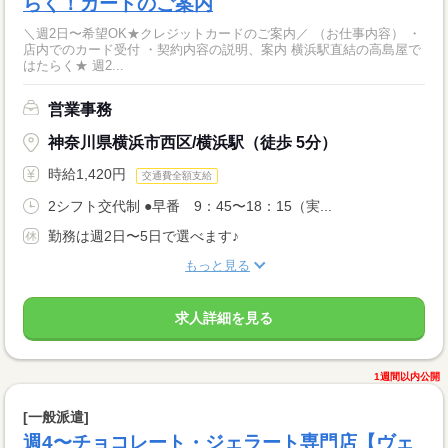
らく！カードのご案内
＼週2日〜希望OK★クレジットカードのご案内／ （お仕事内容） ・
店内でのカード受付 ・契約内容の説明、案内 横浜駅直結の高島屋で
はたらく★ 週2...
営業事務
神奈川県横浜市西区/横浜駅（徒歩 5分）
時給1,420円
交通費全額支給
2シフト交代制 ●早番 9：45〜18：15（実...
勤務は週2日〜5日で選べます♪
もっと見る
求人詳細を見る
1週間以内公開
[一般派遣]
週4〜チョコレート・ジェラート専門店【ヴェ