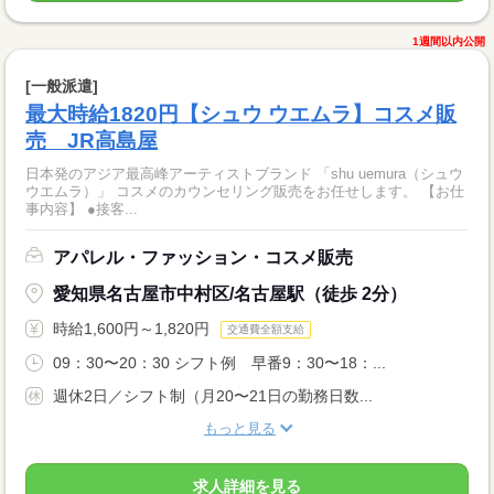
1週間以内公開
[一般派遣]
最大時給1820円【シュウ ウエムラ】コスメ販
売 JR高島屋
日本発のアジア最高峰アーティストブランド 「shu uemura（シュウ
ウエムラ）」 コスメのカウンセリング販売をお任せします。 【お仕
事内容】 ●接客...
アパレル・ファッション・コスメ販売
愛知県名古屋市中村区/名古屋駅（徒歩 2分）
時給1,600円～1,820円
交通費全額支給
09：30〜20：30 シフト例 早番9：30〜18：...
週休2日／シフト制（月20〜21日の勤務日数...
もっと見る
求人詳細を見る