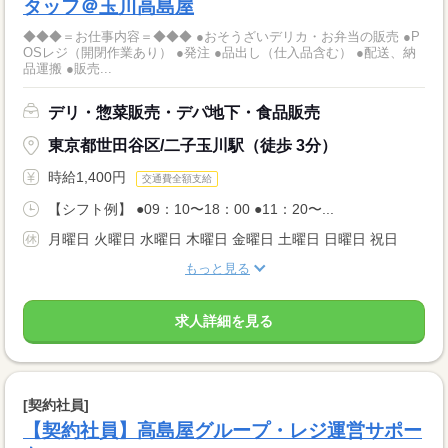
タッフ＠玉川高島屋
◆◆◆＝お仕事内容＝◆◆◆ ●おそうざいデリカ・お弁当の販売 ●P
OSレジ（開閉作業あり） ●発注 ●品出し（仕入品含む） ●配送、納
品運搬 ●販売...
デリ・惣菜販売・デパ地下・食品販売
東京都世田谷区/二子玉川駅（徒歩 3分）
時給1,400円
交通費全額支給
【シフト例】 ●09：10〜18：00 ●11：20〜...
月曜日 火曜日 水曜日 木曜日 金曜日 土曜日 日曜日 祝日
もっと見る
求人詳細を見る
[契約社員]
【契約社員】高島屋グループ・レジ運営サポー