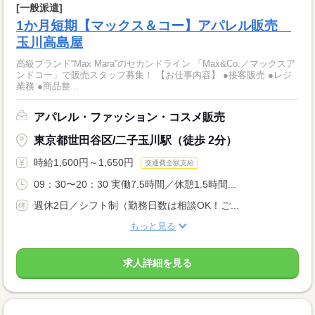
[一般派遣]
1か月短期【マックス＆コー】アパレル販売
玉川高島屋
高級ブランド“Max Mara”のセカンドライン 「Max&Co.／マックスア
ンドコー」で販売スタッフ募集！ 【お仕事内容】 ●接客販売 ●レジ
業務 ●商品整...
アパレル・ファッション・コスメ販売
東京都世田谷区/二子玉川駅（徒歩 2分）
時給1,600円～1,650円
交通費全額支給
09：30〜20：30 実働7.5時間／休憩1.5時間...
週休2日／シフト制（勤務日数は相談OK！ご...
もっと見る
求人詳細を見る