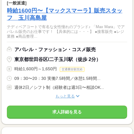
[一般派遣]
時給1600円〜【マックスマーラ】販売スタッ
フ 玉川高島屋
テディベアコートで有名な女性憧れのブランド♪ 「Max Mara」でア
パレル販売のお仕事です！ 【具体的には・・・】 ●接客販売 ●レジ
業務 ●商品整理...
アパレル・ファッション・コスメ販売
東京都世田谷区/二子玉川駅（徒歩 2分）
時給1,600円～1,650円
交通費全額支給
09：30〜20：30 実働7.5時間／休憩1.5時間...
週休2日／シフト制（経験者は週3日〜相談OK...
もっと見る
求人詳細を見る