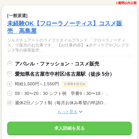
1週間以内公開
[一般派遣]
未経験OK【フローラノーティス】コスメ販
売 高島屋
ジルスチュアートのライフスタイルブランド 「フローラノーティ
ス」で販売のお仕事です。 【お仕事内容】 ●ボディケアやフレグラ
ンス等の接客販売 ...
アパレル・ファッション・コスメ販売
愛知県名古屋市中村区/名古屋駅（徒歩 5分）
時給1,500円～1,550円
交通費全額支給
09：30〜20：30 シフト例 早番9：30〜18：...
週休2日／シフト制（毎月お休み希望の申請O...
もっと見る
求人詳細を見る