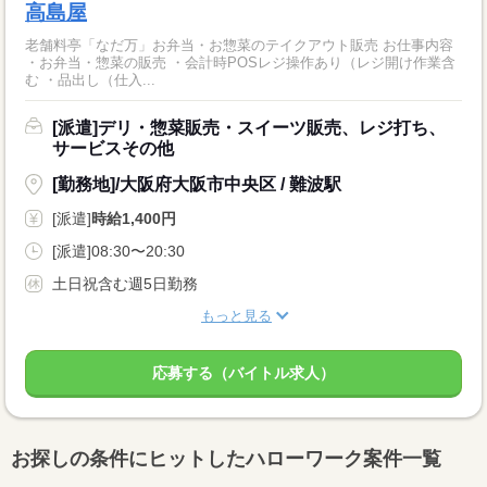
高島屋
老舗料亭「なだ万」お弁当・お惣菜のテイクアウト販売 お仕事内容
・お弁当・惣菜の販売 ・会計時POSレジ操作あり（レジ開け作業含
む ・品出し（仕入...
[派遣]デリ・惣菜販売・スイーツ販売、レジ打ち、
サービスその他
[勤務地]/大阪府大阪市中央区 / 難波駅
[派遣]
時給1,400円
[派遣]08:30〜20:30
土日祝含む週5日勤務
もっと見る
応募する（バイトル求人）
お探しの条件にヒットしたハローワーク案件一覧