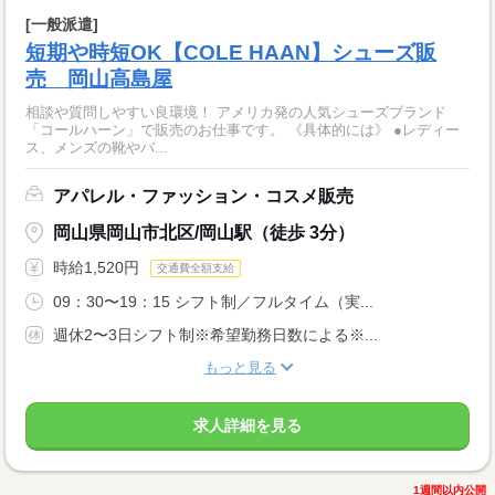
[一般派遣]
短期や時短OK【COLE HAAN】シューズ販
売 岡山高島屋
相談や質問しやすい良環境！ アメリカ発の人気シューズブランド
「コールハーン」で販売のお仕事です。 《具体的には》 ●レディー
ス、メンズの靴やバ...
アパレル・ファッション・コスメ販売
岡山県岡山市北区/岡山駅（徒歩 3分）
時給1,520円
交通費全額支給
09：30〜19：15 シフト制／フルタイム（実...
週休2〜3日シフト制※希望勤務日数による※...
もっと見る
求人詳細を見る
1週間以内公開