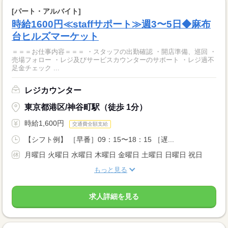
[パート・アルバイト]
時給1600円≪staffサポート≫週3〜5日◆麻布
台ヒルズマーケット
＝＝＝お仕事内容＝＝＝ ・スタッフの出勤確認 ・開店準備、巡回 ・
売場フォロー ・レジ及びサービスカウンターのサポート ・レジ過不
足金チェック ...
レジカウンター
東京都港区/神谷町駅（徒歩 1分）
時給1,600円
交通費全額支給
【シフト例】 ［早番］09：15〜18：15 ［遅...
月曜日 火曜日 水曜日 木曜日 金曜日 土曜日 日曜日 祝日
もっと見る
求人詳細を見る