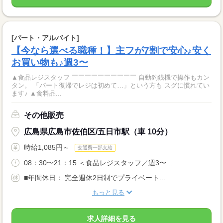
[パート・アルバイト]
【今なら選べる職種！】主フが7割で安心♪安く
お買い物も♪週3〜
▲食品レジスタッフ ￣￣￣￣￣￣￣￣￣￣ 自動釣銭機で操作もカン
タン。 「パート復帰でレジは初めて…」という方も スグに慣れてい
ます♪ ▲食料品...
その他販売
広島県広島市佐伯区/五日市駅（車 10分）
時給1,085円～
交通費一部支給
08：30〜21：15 ＜食品レジスタッフ／週3〜...
■年間休日： 完全週休2日制でプライベート...
もっと見る
求人詳細を見る