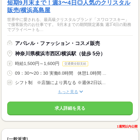
短期9月末まで！週3〜4日◎人気のクリスタル
販売/横浜高島屋
世界中に愛される、最高級クリスタルブランド「スワロフスキー」
で接客販売のお仕事です。 9月末までの期間限定募集 週3‾4日の勤務
でプライベートも...
アパレル・ファッション・コスメ販売
神奈川県横浜市西区/横浜駅（徒歩 5分）
時給1,500円～1,600円
交通費全額支給
09：30〜20：30 実働8.0時間 休憩1.0時間 ...
シフト制 ※店舗により異なる ※週休2日以...
もっと見る
求人詳細を見る
1週間以内公開
[一般派遣]