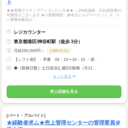
ト
★★長期でステップアップしたい方★★ →1年経過後、正社員登用の
可能性がございます ★☆勤務場所：麻布台ヒルズマーケット ※『レ
ジ業務全般及び...
レジカウンター
東京都港区/神谷町駅（徒歩 3分）
月給250,000円～
交通費全額支給
【シフト例】 ・早番 09：15〜18：15 ・遅...
◆［勤務日数］土日祝含む週5日勤務（月21...
もっと見る
求人詳細を見る
[パート・アルバイト]
★経験者求ム★売上管理センターの管理要員＠