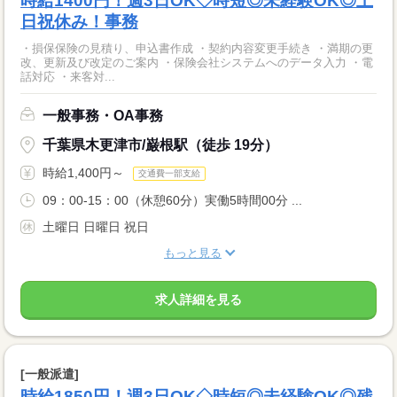
時給1400円！週3日OK◇時短◎未経験OK◎土
日祝休み！事務
・損保保険の見積り、申込書作成 ・契約内容変更手続き ・満期の更
改、更新及び改定のご案内 ・保険会社システムへのデータ入力 ・電
話対応 ・来客対...
一般事務・OA事務
千葉県木更津市/巌根駅（徒歩 19分）
時給1,400円～
交通費一部支給
09：00-15：00（休憩60分）実働5時間00分 ...
土曜日 日曜日 祝日
もっと見る
求人詳細を見る
[一般派遣]
時給1850円！週3日OK◇時短◎未経験OK◎残