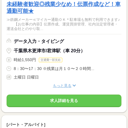
未経験者歓迎◎残業少なめ！伝票作成など！車
通勤可能★
≫鉄鋼メーカー≪マイカー通勤ＯＫ＊駐車場も無料で利用できます♪
【お仕事の内容】伝票作成、運賃買掛管理、社内法定管理者・
運送会社とのやり取...
データ入力・タイピング
千葉県木更津市/君津駅（車 20分）
時給1,550円
交通費一部支給
8：30〜17：30 ※残業は月１０〜２０時間...
土曜日 日曜日
もっと見る
求人詳細を見る
[パート・アルバイト]