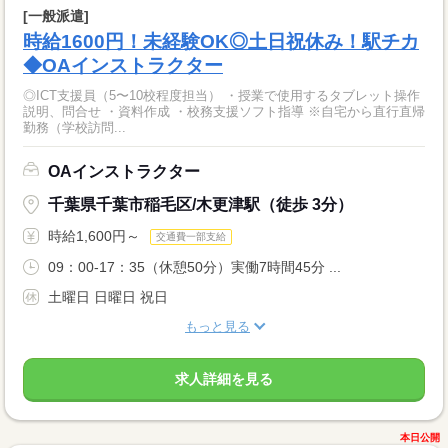
[一般派遣]
時給1600円！未経験OK◎土日祝休み！駅チカ
◆OAインストラクター
◎ICT支援員（5〜10校程度担当） ・授業で使用するタブレット操作
説明、問合せ ・資料作成 ・校務支援ソフト指導 ※自宅から直行直帰
勤務（学校訪問...
OAインストラクター
千葉県千葉市稲毛区/木更津駅（徒歩 3分）
時給1,600円～
交通費一部支給
09：00-17：35（休憩50分）実働7時間45分 ...
土曜日 日曜日 祝日
もっと見る
求人詳細を見る
本日公開