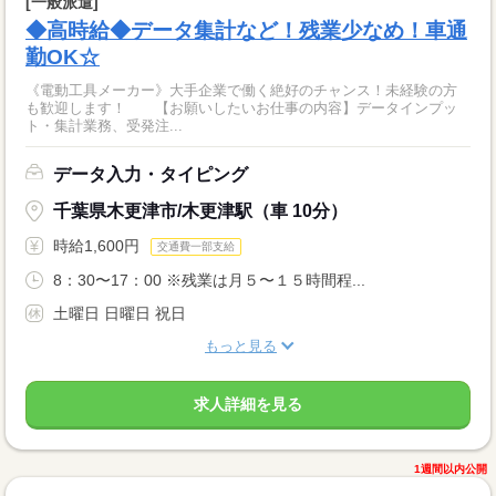
[一般派遣]
◆高時給◆データ集計など！残業少なめ！車通
勤OK☆
《電動工具メーカー》大手企業で働く絶好のチャンス！未経験の方
も歓迎します！ 【お願いしたいお仕事の内容】データインプッ
ト・集計業務、受発注...
データ入力・タイピング
千葉県木更津市/木更津駅（車 10分）
時給1,600円
交通費一部支給
8：30〜17：00 ※残業は月５〜１５時間程...
土曜日 日曜日 祝日
もっと見る
求人詳細を見る
1週間以内公開