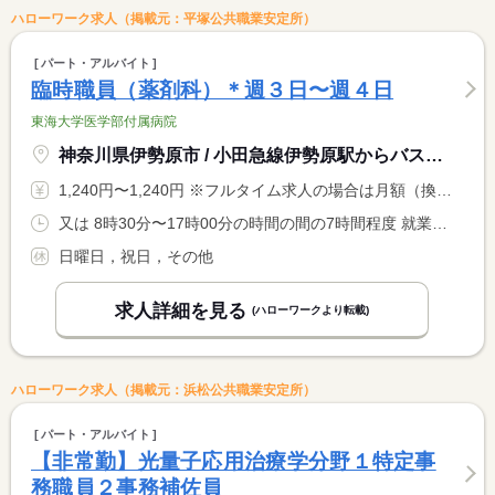
ハローワーク求人（掲載元：平塚公共職業安定所）
パート・アルバイト
臨時職員（薬剤科）＊週３日〜週４日
東海大学医学部付属病院
神奈川県伊勢原市 / 小田急線伊勢原駅からバス 東海大学病院前バス停下車すぐ
1,240円〜1,240円 ※フルタイム求人の場合は月額（換算額）、パート求人の場合は時間額を表示しています。
又は 8時30分〜17時00分の時間の間の7時間程度 就業時間に関する特記事項 ＊第１・３・５土曜日（土曜日は月１回）：８：３０〜１５：００ <BR> の間の実働５時間 <BR> ※勤務時間・勤務曜日は応相談
日曜日，祝日，その他
求人詳細を見る
(ハローワークより転載)
ハローワーク求人（掲載元：浜松公共職業安定所）
パート・アルバイト
【非常勤】光量子応用治療学分野１特定事
務職員２事務補佐員