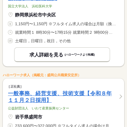
国立大学法人 浜松医科大学
静岡県浜松市中央区
1,150円〜1,150円 ※フルタイム求人の場合は月額（換算額）、パート求人の場合は時間額を表示しています。
就業時間１ 8時30分〜17時15分 就業時間２ 9時00分〜16時00分 又は 〜の時間の間の6時間程度 就業時間に関する特記事項 （１）特定事務職員 週３８．７５時間 <BR> （２）事務補佐員 週３０時間 <BR> 勤務時間は相談可
土曜日，日曜日，祝日，その他
求人詳細を見る
(ハローワークより転載)
ハローワーク求人（掲載元：盛岡公共職業安定所）
正社員
一般事務、経営支援、技術支援【令和８年
１１月２日採用】
公益財団法人 いわて産業振興センター
岩手県盛岡市
233,600円〜322,000円 ※フルタイム求人の場合は月額（換算額）、パート求人の場合は時間額を表示しています。