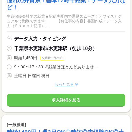
憧れの外資系！基本17時半終業！データ入力な
ど！
生命保険会社での就業★駅徒歩圏内で通勤スムーズ！オフィスカジ
ュアルで勤務できます！ 【お仕事の内容】書類作成・データ入
力（Ｅｘｃｅｌ使用）...
データ入力・タイピング
千葉県木更津市/木更津駅（徒歩 10分）
時給1,450円
交通費一部支給
9：00〜17：30 ※残業はほとんどありませ...
土曜日 日曜日 祝日
もっと見る
求人詳細を見る
[一般派遣]