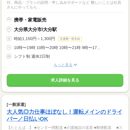
付、商品・プランの説明・申し込みサポートなど 難しいことは社員
さんにやってもら...
携帯・家電販売
大分県大分市/大分駅
時給1,150円～1,300円
交通費一部支給
10時〜19時 10時〜20時 10時〜21時 9時〜17...
シフト制 週休2日制
もっと見る
求人詳細を見る
[一般派遣]
大人気◎力仕事ほぼなし！運転メインのドライ
バー／日払いOK
【たとえば…】 ■センター間配送 ■介護施設の送迎 ■郵便配送 ■ス