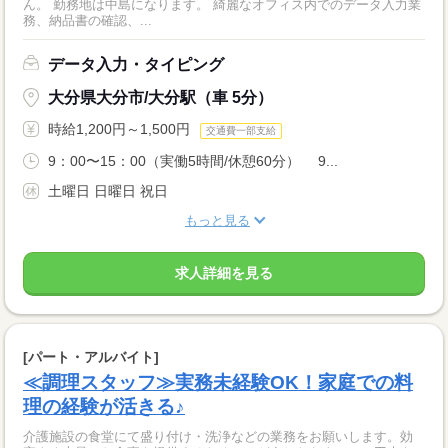
ん。 勤務地は中島になります。 綺麗なオフィス内でのデータ入力業
務、納品書の確認、...
データ入力・タイピング
大分県大分市/大分駅（車 5分）
時給1,200円～1,500円
交通費一部支給
9：00〜15：00（実働5時間/休憩60分） 9...
土曜日 日曜日 祝日
もっと見る
求人詳細を見る
[パート・アルバイト]
≪調理スタッフ≫実務未経験OK！家庭での料
理の経験が活きる♪
介護施設の食堂にて盛り付け・洗浄などの業務をお願いします。効