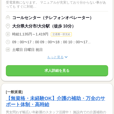
受電業務になります。 マニュアルが充実しており分からない事があ
っても すぐに対処...
コールセンター（テレフォンオペレーター）
大分県大分市/大分駅（徒歩 10分）
時給1,135円～1,419円
交通費一部支給
09：00〜17：00 09：00〜18：00 10：00〜17...
土曜日 日曜日 祝日
もっと見る
求人詳細を見る
[一般派遣]
【無資格・未経験OK】介護の補助・万全のサ
ポート体制・高時給
男女問わず幅広い年齢層のスタッフ活躍中！ 施設内での介護補助の