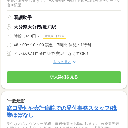
事をおまかせします！】 ■入浴介助 ■配膳下膳 ■環境整備 ■シーツ交
換 ■部屋...
看護助手
大分県大分市/敷戸駅
時給1,140円～
交通費一部支給
●8：00〜16：00 実働：7時間 休憩：1時間 ...
／ お休みは自分自身で 交渉しなくてOK！ ...
もっと見る
求人詳細を見る
[一般派遣]
窓口受付や会計病院での受付事務スタッフ/残
業ほぼなし
受付などのカウンター業務・事務作業をお願いします。 医療業界未