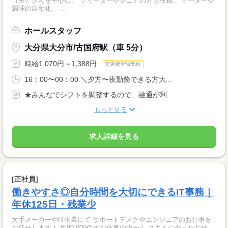
（夫）さんを中心に、 フリーターやシニアの方も在籍。 オーダーや
調理の自動化、 ...
ホールスタッフ
大分県大分市/古国府駅（車 5分）
時給1,070円～1,388円
交通費全額支給
16：00〜00：00 ＼夕方〜夜勤務できる方大...
★みんなでシフトを調整するので、融通が利...
もっと見る
求人詳細を見る
[正社員]
働きやすさ◎自分時間を大切にできるIT事務｜
年休125日・残業少
大手メーカーやIT企業にて サポートデスクやエンジニアのお仕事を
お任せします！ 約80,000件のお仕事の中から スキルに合ったお仕