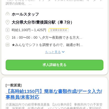
調理の自動化、 ...
ホールスタッフ
大分県大分市/豊後国分駅（車 7分）
時給1,100円～1,425円
交通費全額支給
16：00〜00：00 ＼夕方〜夜勤務できる方大...
★みんなでシフトを調整するので、融通が利...
もっと見る
求人詳細を見る
[一般派遣]
【高時給1350円】簡単な書類作成/データ入力/
事務員/来客対応
介護施設内での経理事務員募集 【お仕事内容】 事務所内での予算管
理、決算処理、伝票の作成、 パソコンでの各種書類作成・電話対応