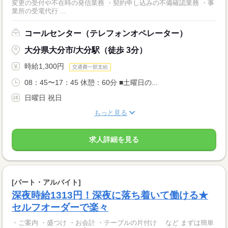
変更の受付や不在時の発信業務 ・契約申し込みの不備確認業務 ・事
業所の受電代行 ...
コールセンター（テレフォンオペレーター）
大分県大分市/大分駅（徒歩 3分）
時給1,300円
交通費一部支給
08：45〜17：45 休憩：60分 ■土曜日の...
日曜日 祝日
もっと見る
求人詳細を見る
[パート・アルバイト]
深夜時給1313円！深夜に落ち着いて働ける★
セルフオーダーで楽々
・ご案内 ・盛つけ ・お会計 ・テーブルの片付け など まずは簡単