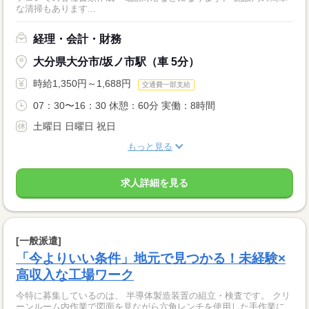
な清掃もあります...
経理・会計・財務
大分県大分市/坂ノ市駅（車 5分）
時給1,350円～1,688円
交通費一部支給
07：30〜16：30 休憩：60分 実働：8時間
土曜日 日曜日 祝日
もっと見る
求人詳細を見る
[一般派遣]
「今よりいい条件」地元で見つかる！未経験×
高収入な工場ワーク
今特に募集しているのは、 半導体製造装置の組立・検査です。 クリ
ーンルーム内作業で図面を見ながら六角レンチを使用した手作業に