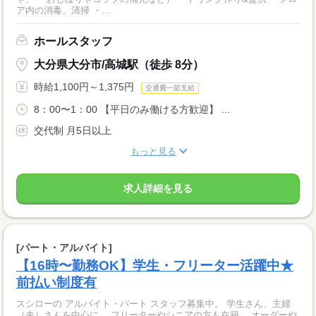
ア内の消毒、清掃 ・...
ホールスタッフ
大分県大分市/高城駅（徒歩 8分）
時給1,100円～1,375円
交通費一部支給
8：00〜1：00 【平日のみ働ける方歓迎】 ...
交代制 月5日以上
もっと見る
求人詳細を見る
[パート・アルバイト]
【16時〜勤務OK】学生・フリーター活躍中★
前払い制度有
スシローの アルバイト・パート スタッフ募集中。 学生さん、主婦
（夫）さんを中心に、 フリーターやシニアの方も在籍。 オーダーや