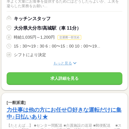
率よく大量にお食事を提供するためにはどうしたらよいか、工夫を
凝らした業務をお願い...
キッチンスタッフ
大分県大分市/高城駅（車 11分）
時給1,035円～1,200円
交通費一部支給
15：30〜19：30 6：00〜15：00 10：00〜19...
シフトにより決定
もっと見る
求人詳細を見る
[一般派遣]
力仕事は他の方にお任せ◎好きな運転だけに集
中♪日払いあり★
【たとえば…】 ■センター間配送 ■介護施設の送迎 ■郵便配送 ■ス