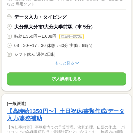
など 専用ソフト...
データ入力・タイピング
大分県大分市/大分大学前駅（車 5分）
時給1,350円～1,688円
交通費一部支給
08：30〜17：30 休憩：60分 実働：8時間
シフト休み 週休2日制
もっと見る
求人詳細を見る
[一般派遣]
【高時給1350円〜】土日祝休/書類作成/データ
入力/事務補助
【お仕事内容】 事務所内での予算管理、決算処理、伝票の作成、 パ
ソコンでの各種書類作成・電話対応などになります。 施設内の簡単