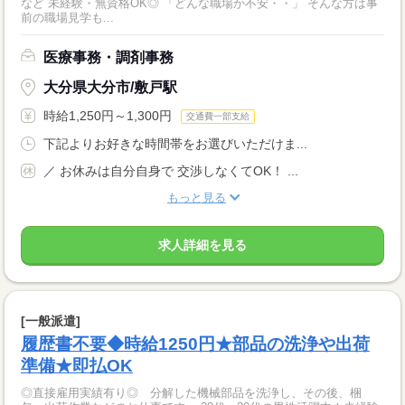
など 未経験・無資格OK◎ 「どんな職場か不安・・」 そんな方は事
前の職場見学も...
医療事務・調剤事務
大分県大分市/敷戸駅
時給1,250円～1,300円
交通費一部支給
下記よりお好きな時間帯をお選びいただけま...
／ お休みは自分自身で 交渉しなくてOK！ ...
もっと見る
求人詳細を見る
[一般派遣]
履歴書不要◆時給1250円★部品の洗浄や出荷
準備★即払OK
◎直接雇用実績有り◎ 分解した機械部品を洗浄し、その後、梱