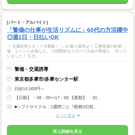
[パート・アルバイト]
「警備の仕事が生活リズムに」60代の方活躍中
◎週1日・日払いOK
／ 交通誘導スタッフ大募集！ ＼ Q.働く場所は？ 工事現場や駐車
場、イベント会場など。 ※国際的なスポーツ大会の警備も 行って
いました！ Q.交...
警備・交通誘導
東京都多摩市/多摩センター駅
日給14,500円～
【日勤】 ・08：00〜17：00 【夜勤】 ・20...
■シフトサイクル：1週間ごと └勤務3日前...
もっと見る
求人詳細を見る