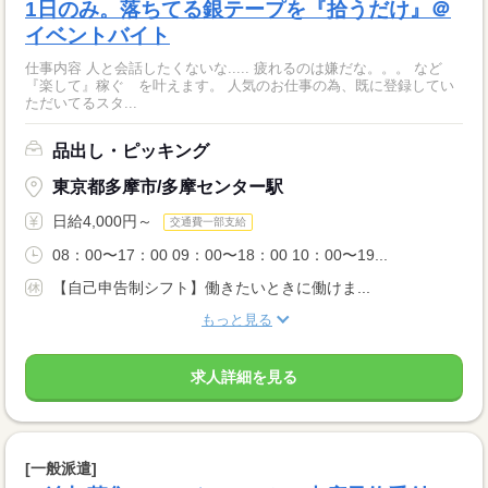
1日のみ。落ちてる銀テープを『拾うだけ』＠
イベントバイト
仕事内容 人と会話したくないな..... 疲れるのは嫌だな。。。 など
『楽して』稼ぐ を叶えます。 人気のお仕事の為、既に登録してい
ただいてるスタ...
品出し・ピッキング
東京都多摩市/多摩センター駅
日給4,000円～
交通費一部支給
08：00〜17：00 09：00〜18：00 10：00〜19...
【自己申告制シフト】働きたいときに働けま...
もっと見る
求人詳細を見る
[一般派遣]