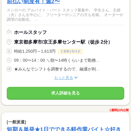
前払い制度有！週2〜
スシローの アルバイト・パート スタッフ募集中。 学生さん、主婦
（夫）さんを中心に、 フリーターやシニアの方も在籍。 オーダーや
調理の自動化、 ...
ホールスタッフ
東京都多摩市/京王多摩センター駅（徒歩 2分）
時給1,250円～1,613円
交通費全額支給
09：00〜14：00 ＼朝〜14時くらいまで勤務...
★みんなでシフトを調整するので、融通が利...
もっと見る
求人詳細を見る
1週間以内公開
[一般派遣]
短期＆単発★1日でできる軽作業バイト☆好き