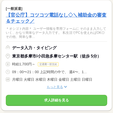
[一般派遣]
【官公庁】コツコツ電話なし◇＼補助金の審査
＆チェック／
＊オシゴト内容＊ ユーザー情報を専用フォームに そのまま入力して
いく、かなり簡単なデータ入力です。 私生活でPCを使えればOK◎
その他、簡単な事...
データ入力・タイピング
東京都多摩市/小田急多摩センター駅（徒歩 5分）
時給1,700円～
交通費一部支給
09：00〜21：00 上記時間の中で、 週4〜、1...
月曜日 火曜日 水曜日 木曜日 金曜日 土曜日 日曜日
もっと見る
求人詳細を見る