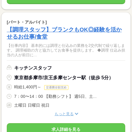
[パート・アルバイト]
【調理スタッフ】ブランクもOK◎経験を活か
せるお仕事/食堂
【仕事内容】 基本的には調理と仕込みの業務を2交代制で繰り返しま
す。 調理補助の方と協力してお食事を提供します。 ◆調理 仕込み担
当の人が前日に...
キッチンスタッフ
東京都多摩市/京王多摩センター駅（徒歩 5分）
時給1,400円～
交通費全額支給
7：00〜14：00 【勤務シフト】 週5日、土...
土曜日 日曜日 祝日
もっと見る
求人詳細を見る