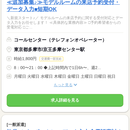
≪追加募集♪≫モデルルームの来店予約受付・
データ入力■短期OK
＼新規スタート♪／ モデルルームの来店予約に関する受付対応とデー
タ入力をお任せします！ ≪具体的な業務内容≫ □予約希望者からの
受電対応 □ご...
コールセンター（テレフォンオペレーター）
東京都多摩市/京王多摩センター駅
時給1,800円
交通費一部支給
8：00〜21：00 ◆上記時間内で1日6h〜、週2...
月曜日 火曜日 水曜日 木曜日 金曜日 土曜日 日曜日 祝日
もっと見る
求人詳細を見る
[一般派遣]