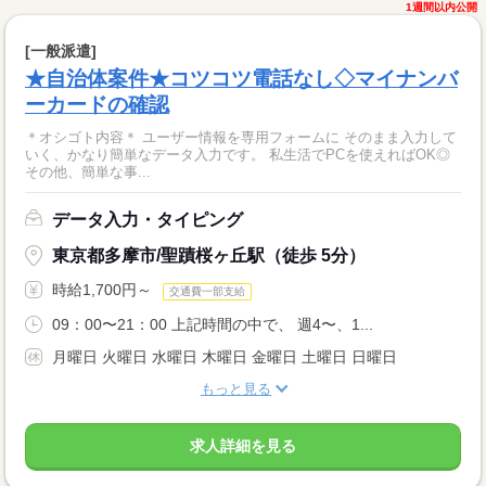
1週間以内公開
[一般派遣]
★自治体案件★コツコツ電話なし◇マイナンバ
ーカードの確認
＊オシゴト内容＊ ユーザー情報を専用フォームに そのまま入力して
いく、かなり簡単なデータ入力です。 私生活でPCを使えればOK◎
その他、簡単な事...
データ入力・タイピング
東京都多摩市/聖蹟桜ヶ丘駅（徒歩 5分）
時給1,700円～
交通費一部支給
09：00〜21：00 上記時間の中で、 週4〜、1...
月曜日 火曜日 水曜日 木曜日 金曜日 土曜日 日曜日
もっと見る
求人詳細を見る