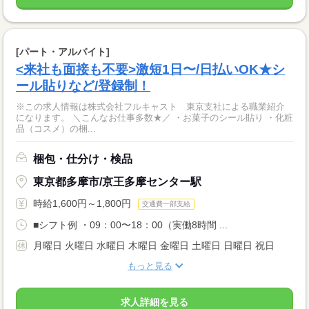
[パート・アルバイト]
<来社も面接も不要>激短1日〜/日払いOK★シ
ール貼りなど/登録制！
※この求人情報は株式会社フルキャスト 東京支社による職業紹介
になります。 ＼こんなお仕事多数★／ ・お菓子のシール貼り ・化粧
品（コスメ）の梱...
梱包・仕分け・検品
東京都多摩市/京王多摩センター駅
時給1,600円～1,800円
交通費一部支給
■シフト例 ・09：00〜18：00（実働8時間 ...
月曜日 火曜日 水曜日 木曜日 金曜日 土曜日 日曜日 祝日
もっと見る
求人詳細を見る