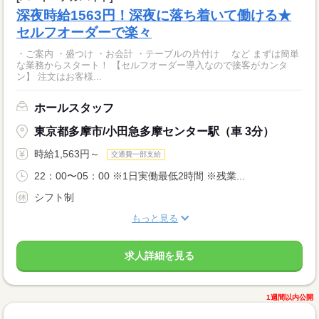
深夜時給1563円！深夜に落ち着いて働ける★
セルフオーダーで楽々
・ご案内 ・盛つけ ・お会計 ・テーブルの片付け など まずは簡単
な業務からスタート！ 【セルフオーダー導入なので接客がカンタ
ン】 注文はお客様...
ホールスタッフ
東京都多摩市/小田急多摩センター駅（車 3分）
時給1,563円～
交通費一部支給
22：00〜05：00 ※1日実働最低2時間 ※残業...
シフト制
もっと見る
求人詳細を見る
1週間以内公開