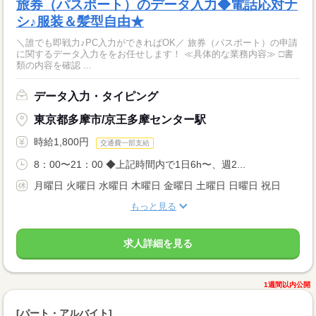
旅券（パスポート）のデータ入力◆電話応対ナ
シ♪服装＆髪型自由★
＼誰でも即戦力♪PC入力ができればOK／ 旅券（パスポート）の申請
に関するデータ入力ををお任せします！ ≪具体的な業務内容≫ □書
類の内容を確認 ...
データ入力・タイピング
東京都多摩市/京王多摩センター駅
時給1,800円
交通費一部支給
8：00〜21：00 ◆上記時間内で1日6h〜、週2...
月曜日 火曜日 水曜日 木曜日 金曜日 土曜日 日曜日 祝日
もっと見る
求人詳細を見る
1週間以内公開
[パート・アルバイト]