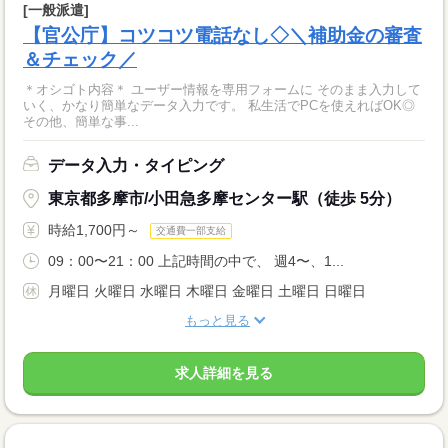
[一般派遣]
【官公庁】コツコツ電話なし◇＼補助金の審査
＆チェック／
＊オシゴト内容＊ ユーザー情報を専用フォームに そのまま入力して
いく、かなり簡単なデータ入力です。 私生活でPCを使えればOK◎
その他、簡単な事...
データ入力・タイピング
東京都多摩市/小田急多摩センター駅（徒歩 5分）
時給1,700円～
交通費一部支給
09：00〜21：00 上記時間の中で、 週4〜、1...
月曜日 火曜日 水曜日 木曜日 金曜日 土曜日 日曜日
もっと見る
求人詳細を見る