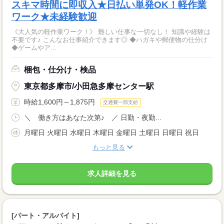
スキマ時間に即収入★日払い単発OK！軽作業
ワーク★未経験歓迎
《大人気の軽作業ワーク！》 難しい仕事な一切なし！ 知識や経験は
不要です♪ こんなお仕事紹介できます◎ ◆ハガキや郵便物の仕分け
◆ゲームやア...
梱包・仕分け・検品
東京都多摩市/小田急多摩センター駅
時給1,600円～1,875円
交通費一部支給
＼ 働き方はあなた次第♪ ／ 日勤・夜勤...
月曜日 火曜日 水曜日 木曜日 金曜日 土曜日 日曜日 祝日
もっと見る
求人詳細を見る
[パート・アルバイト]