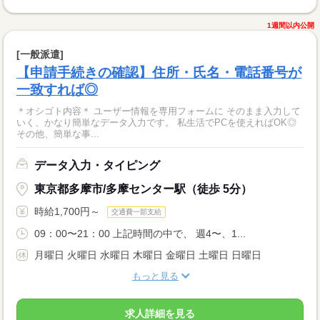
1週間以内公開
[一般派遣]
【申請手続きの確認】住所・氏名・電話番号が
一致すれば◎
＊オシゴト内容＊ ユーザー情報を専用フォームに そのまま入力して
いく、かなり簡単なデータ入力です。 私生活でPCを使えればOK◎
その他、簡単な事...
データ入力・タイピング
東京都多摩市/多摩センター駅（徒歩 5分）
時給1,700円～
交通費一部支給
09：00〜21：00 上記時間の中で、 週4〜、1...
月曜日 火曜日 水曜日 木曜日 金曜日 土曜日 日曜日
もっと見る
求人詳細を見る