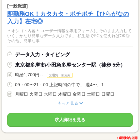
[一般派遣]
即勤務OK！カタカタ・ポチポチ【ひらがなの
入力】在宅◎
＊オシゴト内容＊ ユーザー情報を専用フォームに そのまま入力して
いく、かなり簡単なデータ入力です。 私生活でPCを使えればOK◎
その他、簡単な事...
データ入力・タイピング
東京都多摩市/小田急多摩センター駅（徒歩 5分）
時給1,700円～
交通費一部支給
09：00〜21：00 上記時間の中で、 週4〜、1...
月曜日 火曜日 水曜日 木曜日 金曜日 土曜日 日曜日
もっと見る
求人詳細を見る
1週間以内公開