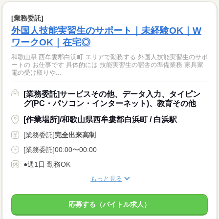
[業務委託]
外国人技能実習生のサポート｜未経験OK｜W
ワークOK｜在宅◎
和歌山県 西牟婁郡白浜町 エリアで勤務する 外国人技能実習生のサポ
ートの お仕事です 具体的には 技能実習生の宿舎の準備業務 家具家
電の受け取りや...
[業務委託]サービスその他、データ入力、タイピン
グ(PC・パソコン・インターネット)、教育その他
[作業場所]/和歌山県西牟婁郡白浜町 / 白浜駅
[業務委託]
完全出来高制
[業務委託]00:00〜00:00
●週1日 勤務OK
もっと見る
応募する（バイトル求人）