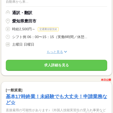
自動車から来...
通訳・翻訳
愛知県豊田市
時給2,500円～
交通費全額支給
シフト例 06：00〜15：15（実働8時間／休憩...
土曜日 日曜日
もっと見る
求人詳細を見る
本日公開
[一般派遣]
基本17時終業！未経験でも大丈夫！申請業務な
ど☆
直接雇用の可能性があります♪《外国人技能実習生の受入れ事業など