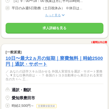
［1］9：00〜18：00 残業は月に平均10時間...
平日のみ週5日勤務（土日祝休み） ※休日は...
もっと見る
求人詳細を見る
1週間以内公開
[一般派遣]
10日〜最大2ヵ月の短期｜寮費無料｜時給2500
円｜通訳・サポート
／ あなたの語学スキル活かせる 外国人実習生を通訳・サポート業務
＼ ▼主な仕事内容は・・？ 各国のトヨタ自動車から来日される実習
生の方々へ 工...
通訳・翻訳
愛知県豊田市
時給2,500円～
交通費全額支給