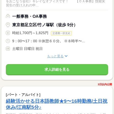
をおこなう会社》キレイなオフィスです！ 【ＯＡ事務】技能実
習生の受け入れの申...
一般事務・OA事務
東京都足立区/竹ノ塚駅（徒歩 9分）
時給1,700円～1,825円
交通費一部支給
9：00〜17：00 ※休憩６０分。 ※８時半〜...
土曜日 日曜日 祝日
もっと見る
求人詳細を見る
3日以内公開
[パート・アルバイト]
経験活かせる日本語教師★9〜16時勤務/土日祝
休み/江南駅5分♪