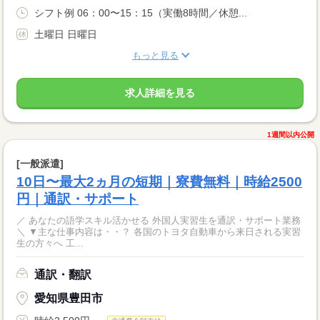
シフト例 06：00〜15：15（実働8時間／休憩...
土曜日 日曜日
もっと見る
求人詳細を見る
1週間以内公開
[一般派遣]
10日〜最大2ヵ月の短期｜寮費無料｜時給2500
円｜通訳・サポート
／ あなたの語学スキル活かせる 外国人実習生を通訳・サポート業務
＼ ▼主な仕事内容は・・？ 各国のトヨタ自動車から来日される実習
生の方々へ 工...
通訳・翻訳
愛知県豊田市