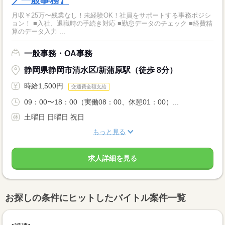
／一般事務】
月収￥25万〜残業なし！未経験OK！社員をサポートする事務ポジシ
ョン！ ■入社、退職時の手続き対応 ■勤怠データのチェック ■経費精
算のデータ入力 ...
一般事務・OA事務
静岡県静岡市清水区/新蒲原駅（徒歩 8分）
時給1,500円
交通費全額支給
09：00〜18：00（実働08：00、休憩01：00）...
土曜日 日曜日 祝日
もっと見る
求人詳細を見る
お探しの条件にヒットしたバイトル案件一覧