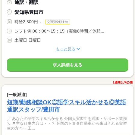
通訳・翻訳
愛知県豊田市
時給2,500円～
交通費全額支給
シフト例 06：00〜15：15（実働8時間／休憩...
土曜日 日曜日
もっと見る
求人詳細を見る
1週間以内公開
[一般派遣]
短期/勤務相談OK◎語学スキル活かせる◎英語
通訳スタッフ/豊田市
／ あなたの語学スキル活かせる 外国人実習生を通訳・サポート業務
＼ ▼主な仕事内容は・・？ 各国のトヨタ自動車から来日される実習
生の方々へ 工...