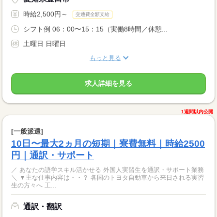
時給2,500円～
交通費全額支給
シフト例 06：00〜15：15（実働8時間／休憩...
土曜日 日曜日
もっと見る
求人詳細を見る
1週間以内公開
[一般派遣]
10日〜最大2ヵ月の短期｜寮費無料｜時給2500
円｜通訳・サポート
／ あなたの語学スキル活かせる 外国人実習生を通訳・サポート業務
＼ ▼主な仕事内容は・・？ 各国のトヨタ自動車から来日される実習
生の方々へ 工...
通訳・翻訳