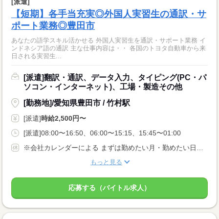
[派遣]
【短期】各手当充実◎外国人実習生の通訳・サ
ポート業務◎豊田市
あなたの語学スキル活かせる 外国人実習生を通訳・サポート業務 イ
ンドネシア語の通訳 主な仕事内容は・・ 各国のトヨタ自動車から来
日される実習生...
[派遣]翻訳・通訳、データ入力、タイピング(PC・パ
ソコン・インターネット)、工場・製造その他
[勤務地]/愛知県豊田市 / 竹村駅
[派遣]
時給2,500円〜
[派遣]08:00〜16:50、06:00〜15:15、15:45〜01:00
※会社カレンダーによる まずは勤めたい月・勤めたい日をお伺いします。 そこから勤務シフトと照らし合わせて 勤務日を決めていきましょう！
もっと見る
応募する（バイトル求人）