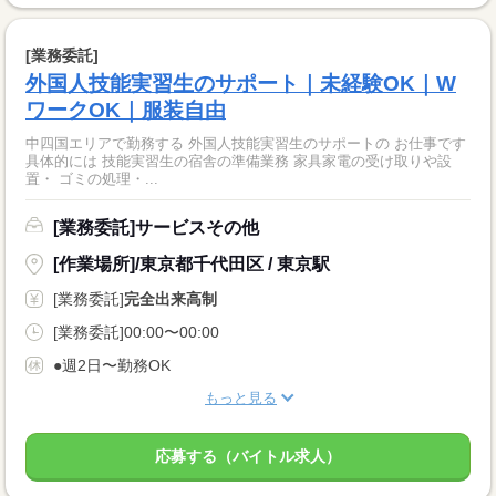
[業務委託]
外国人技能実習生のサポート｜未経験OK｜W
ワークOK｜服装自由
中四国エリアで勤務する 外国人技能実習生のサポートの お仕事です
具体的には 技能実習生の宿舎の準備業務 家具家電の受け取りや設
置・ ゴミの処理・...
[業務委託]サービスその他
[作業場所]/東京都千代田区 / 東京駅
[業務委託]
完全出来高制
[業務委託]00:00〜00:00
●週2日〜勤務OK
もっと見る
応募する（バイトル求人）