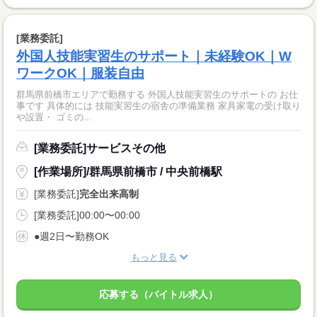
[業務委託]
外国人技能実習生のサポート｜未経験OK｜W
ワークOK｜服装自由
群馬県前橋市エリアで勤務する 外国人技能実習生のサポートの お仕
事です 具体的には 技能実習生の宿舎の準備業務 家具家電の受け取り
や設置・ ゴミの...
[業務委託]サービスその他
[作業場所]/群馬県前橋市 / 中央前橋駅
[業務委託]
完全出来高制
[業務委託]00:00〜00:00
●週2日〜勤務OK
もっと見る
応募する（バイトル求人）