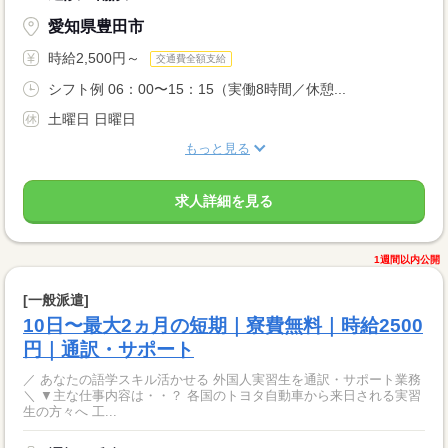
愛知県豊田市
時給2,500円～
交通費全額支給
シフト例 06：00〜15：15（実働8時間／休憩...
土曜日 日曜日
もっと見る
求人詳細を見る
1週間以内公開
[一般派遣]
10日〜最大2ヵ月の短期｜寮費無料｜時給2500
円｜通訳・サポート
／ あなたの語学スキル活かせる 外国人実習生を通訳・サポート業務
＼ ▼主な仕事内容は・・？ 各国のトヨタ自動車から来日される実習
生の方々へ 工...