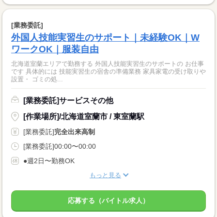
[業務委託]
外国人技能実習生のサポート｜未経験OK｜W
ワークOK｜服装自由
北海道室蘭エリアで勤務する 外国人技能実習生のサポートの お仕事
です 具体的には 技能実習生の宿舎の準備業務 家具家電の受け取りや
設置・ ゴミの処...
[業務委託]サービスその他
[作業場所]/北海道室蘭市 / 東室蘭駅
[業務委託]
完全出来高制
[業務委託]00:00〜00:00
●週2日〜勤務OK
もっと見る
応募する（バイトル求人）