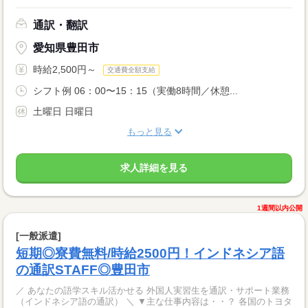
通訳・翻訳
愛知県豊田市
時給2,500円～
交通費全額支給
シフト例 06：00〜15：15（実働8時間／休憩...
土曜日 日曜日
もっと見る
求人詳細を見る
1週間以内公開
[一般派遣]
短期◎寮費無料/時給2500円！インドネシア語
の通訳STAFF◎豊田市
／ あなたの語学スキル活かせる 外国人実習生を通訳・サポート業務
（インドネシア語の通訳） ＼ ▼主な仕事内容は・・？ 各国のトヨタ