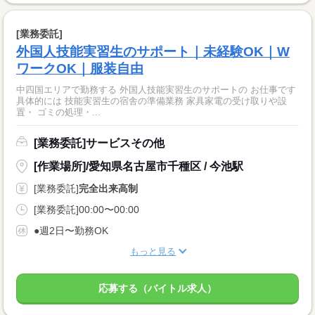
[業務委託]
外国人技能実習生のサポート｜未経験OK｜W
ワークOK｜服装自由
中四国エリアで勤務する 外国人技能実習生のサポートの お仕事です
具体的には 技能実習生の宿舎の準備業務 家具家電の受け取りや設
置・ ゴミの処理・...
[業務委託]サービスその他
[作業場所]/愛知県名古屋市千種区 / 今池駅
[業務委託]
完全出来高制
[業務委託]00:00〜00:00
●週2日〜勤務OK
もっと見る
応募する（バイトル求人）