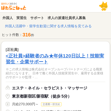
外国人 実習生 サポート 求人の派遣社員求人募集
外国人活躍中・留学生歓迎に関する求人情報を見てみる
316
ヒット件数：
件
[正社員]
<正社員>経験者のみ★年休120日以上！技能実
習生・企業サポート
※この求人情報は株式会社オープンループパートナーズによる職業
紹介になります。 日本で働く外国人技能実習生や、雇用する企業様
のサポートや監理・...
エステ・ネイル・セラピスト・マッサージ
東京都新宿区/新宿駅（徒歩 5分）
月給270,000円～
交通費一部支給