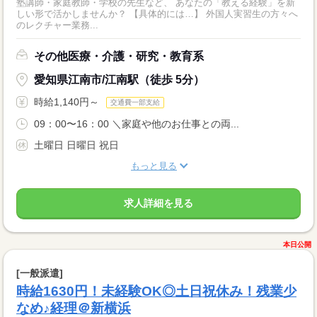
塾講師・家庭教師・学校の先生など、 あなたの「教える経験」を新
しい形で活かしませんか？ 【具体的には…】 外国人実習生の方々へ
のレクチャー業務...
その他医療・介護・研究・教育系
愛知県江南市/江南駅（徒歩 5分）
時給1,140円～
交通費一部支給
09：00〜16：00 ＼家庭や他のお仕事との両...
土曜日 日曜日 祝日
もっと見る
求人詳細を見る
本日公開
[一般派遣]
時給1630円！未経験OK◎土日祝休み！残業少
なめ♪経理＠新横浜