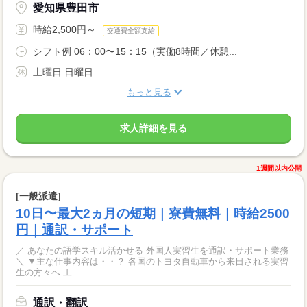
愛知県豊田市
時給2,500円～
交通費全額支給
シフト例 06：00〜15：15（実働8時間／休憩...
土曜日 日曜日
もっと見る
求人詳細を見る
1週間以内公開
[一般派遣]
10日〜最大2ヵ月の短期｜寮費無料｜時給2500
円｜通訳・サポート
／ あなたの語学スキル活かせる 外国人実習生を通訳・サポート業務
＼ ▼主な仕事内容は・・？ 各国のトヨタ自動車から来日される実習
生の方々へ 工...
通訳・翻訳