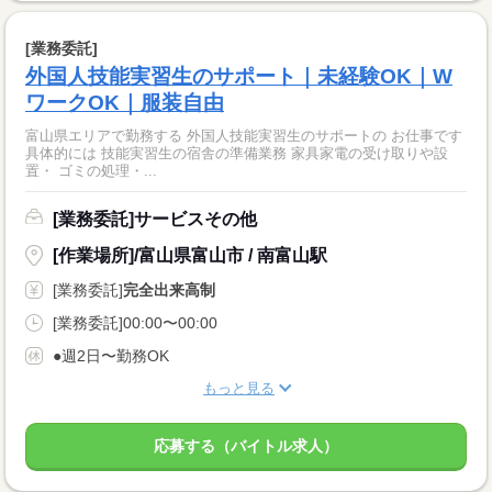
[業務委託]
外国人技能実習生のサポート｜未経験OK｜W
ワークOK｜服装自由
富山県エリアで勤務する 外国人技能実習生のサポートの お仕事です
具体的には 技能実習生の宿舎の準備業務 家具家電の受け取りや設
置・ ゴミの処理・...
[業務委託]サービスその他
[作業場所]/富山県富山市 / 南富山駅
[業務委託]
完全出来高制
[業務委託]00:00〜00:00
●週2日〜勤務OK
もっと見る
応募する（バイトル求人）