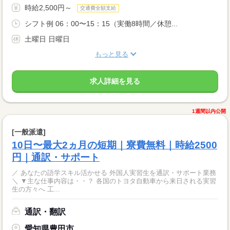
時給2,500円～
交通費全額支給
シフト例 06：00〜15：15（実働8時間／休憩...
土曜日 日曜日
もっと見る
求人詳細を見る
1週間以内公開
[一般派遣]
10日〜最大2ヵ月の短期｜寮費無料｜時給2500
円｜通訳・サポート
／ あなたの語学スキル活かせる 外国人実習生を通訳・サポート業務
＼ ▼主な仕事内容は・・？ 各国のトヨタ自動車から来日される実習
生の方々へ 工...
通訳・翻訳
愛知県豊田市