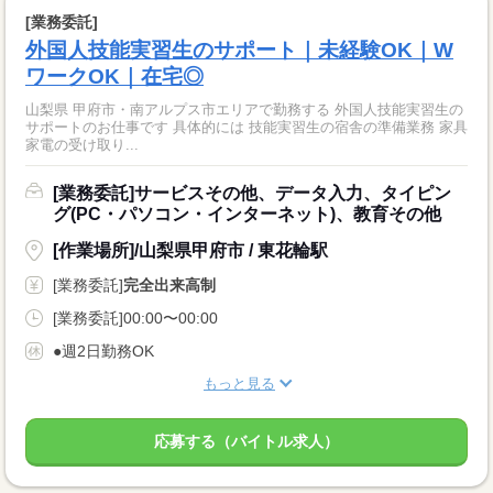
[業務委託]
外国人技能実習生のサポート｜未経験OK｜W
ワークOK｜在宅◎
山梨県 甲府市・南アルプス市エリアで勤務する 外国人技能実習生の
サポートのお仕事です 具体的には 技能実習生の宿舎の準備業務 家具
家電の受け取り...
[業務委託]サービスその他、データ入力、タイピン
グ(PC・パソコン・インターネット)、教育その他
[作業場所]/山梨県甲府市 / 東花輪駅
[業務委託]
完全出来高制
[業務委託]00:00〜00:00
●週2日勤務OK
もっと見る
応募する（バイトル求人）