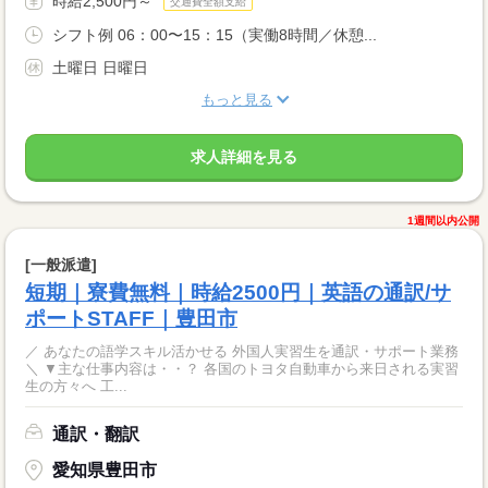
時給2,500円～
交通費全額支給
シフト例 06：00〜15：15（実働8時間／休憩...
土曜日 日曜日
もっと見る
求人詳細を見る
1週間以内公開
[一般派遣]
短期｜寮費無料｜時給2500円｜英語の通訳/サ
ポートSTAFF｜豊田市
／ あなたの語学スキル活かせる 外国人実習生を通訳・サポート業務
＼ ▼主な仕事内容は・・？ 各国のトヨタ自動車から来日される実習
生の方々へ 工...
通訳・翻訳
愛知県豊田市