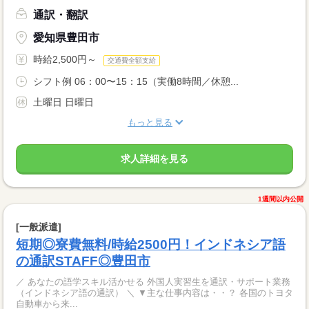
通訳・翻訳
愛知県豊田市
時給2,500円～
交通費全額支給
シフト例 06：00〜15：15（実働8時間／休憩...
土曜日 日曜日
もっと見る
求人詳細を見る
1週間以内公開
[一般派遣]
短期◎寮費無料/時給2500円！インドネシア語
の通訳STAFF◎豊田市
／ あなたの語学スキル活かせる 外国人実習生を通訳・サポート業務
（インドネシア語の通訳） ＼ ▼主な仕事内容は・・？ 各国のトヨタ
自動車から来...