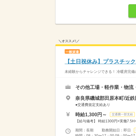
＼オススメ!／
一般派遣
【土日祝休み】プラスチック
未経験からチャレンジできる！ 冷暖房完備の
その他工場・軽作業・物流
奈良県磯城郡田原本町/近鉄
●交通費規定支給あり
時給1,300円～
交通費一部支給
【給与備考】 時給1300円×実働7.5H
期間：長期 勤務開始日：即日
時間：08：30〜17：00 09：00〜