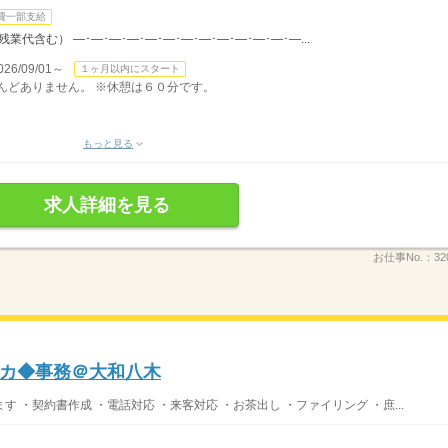
費一部支給
（残業代含む） ―･―･―･―･―･―･―･―･―･―･―･―･―...
/09/01～
１ヶ月以内にスタート
ほとんどありません。 ※休憩は６０分です。
もっと見る
求人詳細を見る
お仕事No.：
32
チカ◆事務＠大和八木
・契約書作成 ・電話対応 ・来客対応 ・お茶出し ・ファイリング ・庶...