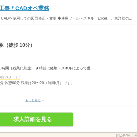
工事＊CADオペ業務
・CADを使用しての図面修正・変更 ◆使用ツール・スキル：Excel、、東洋紡の...
（徒歩 10分）
150時間（残業代別途） ★時給は経験・スキルによって優...
即日スタート
0分 休憩60分 残業は20〜20（時間/月）です。
もっと見る
求人詳細を見る
お仕事No.：
s