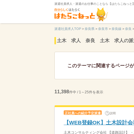
派遣社員求人・派遣のお仕事のことなら【はたらこねっと
派遣社員求人TOP
>
奈良県
>
奈良市
>
奈良線
>
奈良
土木 求人 奈良 土木 求人の派
このテーマに関連するページ
11,398
件中 / 1～25件を表示
正社員への紹介予定派遣
説明
【WEB登録OK】土木設計
土木コンサルティング会社 【道路設計】 ・