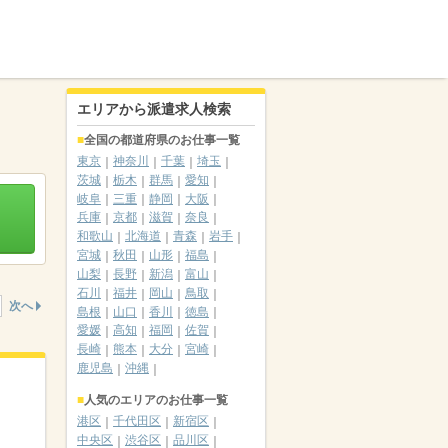
エリアから派遣求人検索
全国の都道府県のお仕事一覧
東京
神奈川
千葉
埼玉
茨城
栃木
群馬
愛知
岐阜
三重
静岡
大阪
兵庫
京都
滋賀
奈良
和歌山
北海道
青森
岩手
宮城
秋田
山形
福島
山梨
長野
新潟
富山
石川
福井
岡山
鳥取
次へ
島根
山口
香川
徳島
愛媛
高知
福岡
佐賀
長崎
熊本
大分
宮崎
鹿児島
沖縄
人気のエリアのお仕事一覧
港区
千代田区
新宿区
中央区
渋谷区
品川区