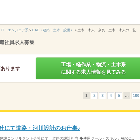
】
>
IT・エンジニア系
>
CAD（建築・土木・設備）
>
土木 求人 奈良 土木 求人の一覧
遣社員求人募集
工場・軽作業・物流・土木系
があります
に関する求人情報を見てみる
1
2
3
4
5
…
100
会社にて道路・河川設計のお仕事♪
建設コンサルタント会社にて、道路の設計担当 ◆使用ツール・スキル：AutoC...