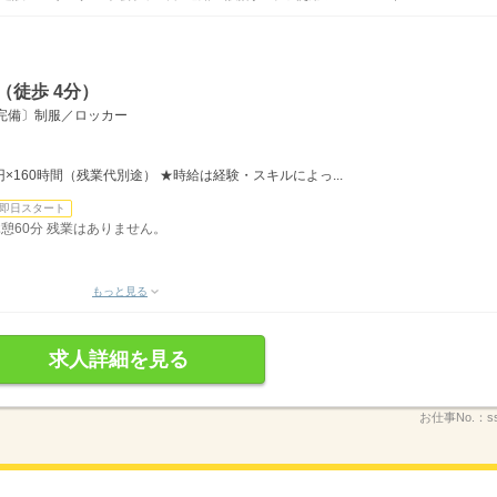
（徒歩 4分）
完備〕制服／ロッカー
0円×160時間（残業代別途） ★時給は経験・スキルによっ...
即日スタート
 休憩60分 残業はありません。
もっと見る
求人詳細を見る
お仕事No.：
s