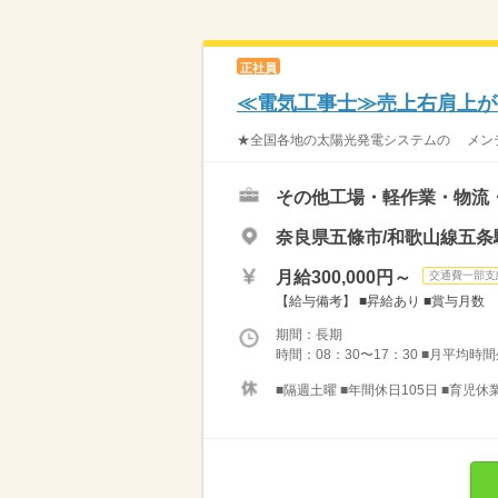
正社員
≪電気工事士≫売上右肩上が
★全国各地の太陽光発電システムの メンテ
その他工場・軽作業・物流
奈良県五條市/和歌山線五条
月給300,000円～
交通費一部支
【給与備考】 ■昇給あり ■賞与月数 計
期間：長期
時間：08：30〜17：30 ■月平均時
■隔週土曜 ■年間休日105日 ■育児休