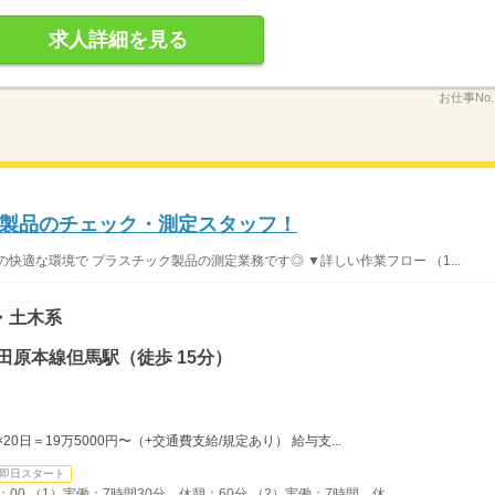
求人詳細を見る
お仕事No
製品のチェック・測定スタッフ！
快適な環境で プラスチック製品の測定業務です◎ ▼詳しい作業フロー （1...
・土木系
田原本線但馬駅（徒歩 15分）
×20日＝19万5000円〜（+交通費支給/規定あり） 給与支...
即日スタート
17：00 （1）実働：7時間30分 休憩：60分 （2）実働：7時間 休...