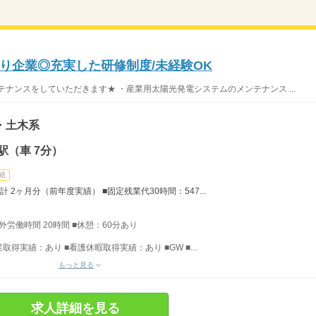
り企業◎充実した研修制度/未経験OK
ナンスをしていただきます★ ・産業用太陽光発電システムのメンテナンス ...
・土木系
駅（車 7分）
給
 2ヶ月分（前年度実績） ■固定残業代30時間：547...
間外労働時間 20時間 ■休憩：60分あり
業取得実績：あり ■看護休暇取得実績：あり ■GW ■...
もっと見る
求人詳細を見る