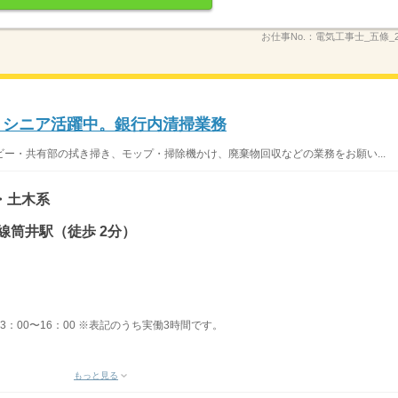
お仕事No.：
電気工事士_五條_26
円。シニア活躍中。銀行内清掃業務
ー・共有部の拭き掃き、モップ・掃除機かけ、廃棄物回収などの業務をお願い...
・土木系
線筒井駅（徒歩 2分）
】13：00〜16：00 ※表記のうち実働3時間です。
もっと見る