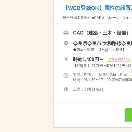
【WEB登録OK】電柱の設置
総合設備工事会社 ■CADオペレーション■ 
CAD（建築・土木・設備）
奈良県奈良市/大和路線奈良駅
◆職場の環境：【たばこ：禁煙】
時給1,400円～
交通費全額支給
【月収例】 21万円＝時給1400円×
期間：長期 勤務開始日：即日
時間：08：30〜17：00 実働7時間3
土曜日 日曜日 祝日