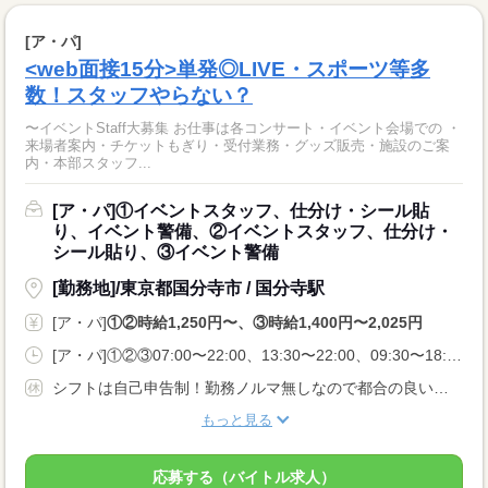
[ア・パ]
<web面接15分>単発◎LIVE・スポーツ等多
数！スタッフやらない？
〜イベントStaff大募集 お仕事は各コンサート・イベント会場での ・
来場者案内・チケットもぎり・受付業務・グッズ販売・施設のご案
内・本部スタッフ...
[ア・パ]①イベントスタッフ、仕分け・シール貼
り、イベント警備、②イベントスタッフ、仕分け・
シール貼り、③イベント警備
[勤務地]/東京都国分寺市 / 国分寺駅
[ア・パ]
①②時給1,250円〜、③時給1,400円〜2,025円
[ア・パ]①②③07:00〜22:00、13:30〜22:00、09:30〜18:00
シフトは自己申告制！勤務ノルマ無しなので都合の良い日に勤務ができます！休日設定も自由！
もっと見る
応募する（バイトル求人）