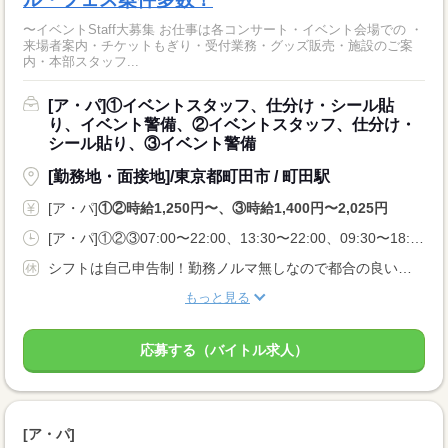
〜イベントStaff大募集 お仕事は各コンサート・イベント会場での ・
来場者案内・チケットもぎり・受付業務・グッズ販売・施設のご案
内・本部スタッフ...
[ア・パ]①イベントスタッフ、仕分け・シール貼
り、イベント警備、②イベントスタッフ、仕分け・
シール貼り、③イベント警備
[勤務地・面接地]/東京都町田市 / 町田駅
[ア・パ]
①②時給1,250円〜、③時給1,400円〜2,025円
[ア・パ]①②③07:00〜22:00、13:30〜22:00、09:30〜18:00
シフトは自己申告制！勤務ノルマ無しなので都合の良い日に勤務ができます！休日設定も自由！
もっと見る
応募する（バイトル求人）
[ア・パ]