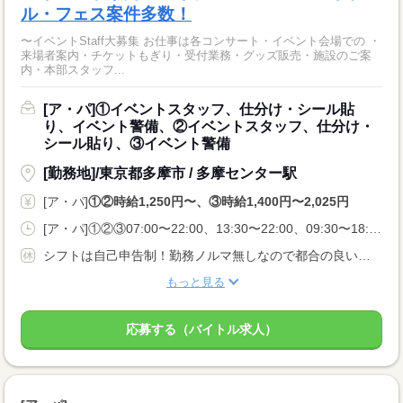
ル・フェス案件多数！
〜イベントStaff大募集 お仕事は各コンサート・イベント会場での ・
来場者案内・チケットもぎり・受付業務・グッズ販売・施設のご案
内・本部スタッフ...
[ア・パ]①イベントスタッフ、仕分け・シール貼
り、イベント警備、②イベントスタッフ、仕分け・
シール貼り、③イベント警備
[勤務地]/東京都多摩市 / 多摩センター駅
[ア・パ]
①②時給1,250円〜、③時給1,400円〜2,025円
[ア・パ]①②③07:00〜22:00、13:30〜22:00、09:30〜18:00
シフトは自己申告制！勤務ノルマ無しなので都合の良い日に勤務ができます！休日設定も自由！
もっと見る
応募する（バイトル求人）