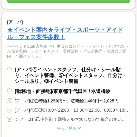
[ア・パ]
★イベント案内★ライブ・スポーツ・アイド
ル・フェス案件多数！
〜イベントStaff大募集 お仕事は各コンサート・イベント会場での ・
来場者案内・チケットもぎり・受付業務・グッズ販売・施設のご案
内・本部スタッフ...
[ア・パ]①イベントスタッフ、仕分け・シール貼
り、イベント警備、②イベントスタッフ、仕分け・
シール貼り、③イベント警備
[勤務地・面接地]/東京都千代田区 / 水道橋駅
[ア・パ]
①②時給1,250円〜、③時給1,400円〜2,025円
[ア・パ]①②③07:00〜22:00、13:30〜22:00、09:30〜18:00
シフトは自己申告制！勤務ノルマ無しなので都合の良い日に勤務ができます！休日設定も自由！
もっと見る