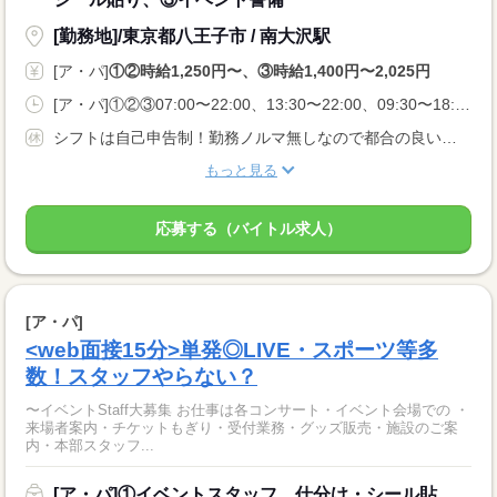
[勤務地]/東京都八王子市 / 南大沢駅
[ア・パ]
①②時給1,250円〜、③時給1,400円〜2,025円
[ア・パ]①②③07:00〜22:00、13:30〜22:00、09:30〜18:00
シフトは自己申告制！勤務ノルマ無しなので都合の良い日に勤務ができます！休日設定も自由！
もっと見る
応募する（バイトル求人）
[ア・パ]
<web面接15分>単発◎LIVE・スポーツ等多
数！スタッフやらない？
〜イベントStaff大募集 お仕事は各コンサート・イベント会場での ・
来場者案内・チケットもぎり・受付業務・グッズ販売・施設のご案
内・本部スタッフ...
[ア・パ]①イベントスタッフ、仕分け・シール貼