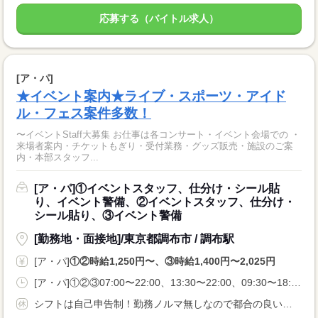
応募する（バイトル求人）
[ア・パ]
★イベント案内★ライブ・スポーツ・アイド
ル・フェス案件多数！
〜イベントStaff大募集 お仕事は各コンサート・イベント会場での ・
来場者案内・チケットもぎり・受付業務・グッズ販売・施設のご案
内・本部スタッフ...
[ア・パ]①イベントスタッフ、仕分け・シール貼
り、イベント警備、②イベントスタッフ、仕分け・
シール貼り、③イベント警備
[勤務地・面接地]/東京都調布市 / 調布駅
[ア・パ]
①②時給1,250円〜、③時給1,400円〜2,025円
[ア・パ]①②③07:00〜22:00、13:30〜22:00、09:30〜18:00
シフトは自己申告制！勤務ノルマ無しなので都合の良い日に勤務ができます！休日設定も自由！