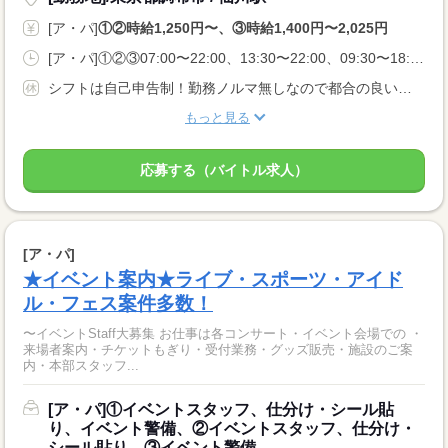
[ア・パ]
①②時給1,250円〜、③時給1,400円〜2,025円
[ア・パ]①②③07:00〜22:00、13:30〜22:00、09:30〜18:00
シフトは自己申告制！勤務ノルマ無しなので都合の良い日に勤務ができます！休日設定も自由！
もっと見る
応募する（バイトル求人）
[ア・パ]
★イベント案内★ライブ・スポーツ・アイド
ル・フェス案件多数！
〜イベントStaff大募集 お仕事は各コンサート・イベント会場での ・
来場者案内・チケットもぎり・受付業務・グッズ販売・施設のご案
内・本部スタッフ...
[ア・パ]①イベントスタッフ、仕分け・シール貼
り、イベント警備、②イベントスタッフ、仕分け・
シール貼り、③イベント警備