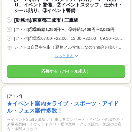
り、イベント警備、②イベントスタッフ、仕分け・
シール貼り、③イベント警備
[勤務地]/東京都三鷹市 / 三鷹駅
[ア・パ]
①②時給1,250円〜、③時給1,400円〜2,025円
[ア・パ]①②③07:00〜22:00、13:30〜22:00、09:30〜18:00
シフトは自己申告制！勤務ノルマ無しなので都合の良い日に勤務ができます！休日設定も自由！
もっと見る
応募する（バイトル求人）
[ア・パ]
★イベント案内★ライブ・スポーツ・アイド
ル・フェス案件多数！
〜イベントStaff大募集 お仕事は各コンサート・イベント会場での ・
来場者案内・チケットもぎり・受付業務・グッズ販売・施設のご案
内・本部スタッフ...