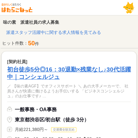
味の素 派遣社員の求人募集
派遣スタッフ活躍中に関する求人情報を見てみる
50
ヒット件数：
件
[契約社員]
初台徒歩5分◎16：30退勤×残業なし♪30代活躍
中｜コンシェルジュ
／ 【味の素AGF】でオフィスサポート ＼ あの大手メーカーで、 社
員さんが快適に働けるようお手伝いする 「ビジネスコンシェルジ
ュ」のお仕事です♪ ...
一般事務・OA事務
東京都渋谷区/初台駅（徒歩 3分）
月給221,380円～
交通費全額支給