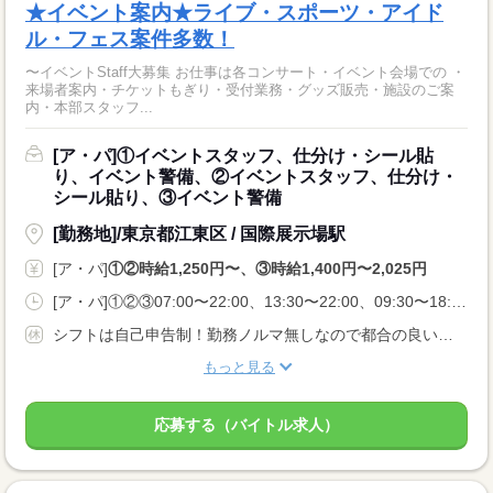
★イベント案内★ライブ・スポーツ・アイド
ル・フェス案件多数！
〜イベントStaff大募集 お仕事は各コンサート・イベント会場での ・
来場者案内・チケットもぎり・受付業務・グッズ販売・施設のご案
内・本部スタッフ...
[ア・パ]①イベントスタッフ、仕分け・シール貼
り、イベント警備、②イベントスタッフ、仕分け・
シール貼り、③イベント警備
[勤務地]/東京都江東区 / 国際展示場駅
[ア・パ]
①②時給1,250円〜、③時給1,400円〜2,025円
[ア・パ]①②③07:00〜22:00、13:30〜22:00、09:30〜18:00
シフトは自己申告制！勤務ノルマ無しなので都合の良い日に勤務ができます！休日設定も自由！
もっと見る
応募する（バイトル求人）