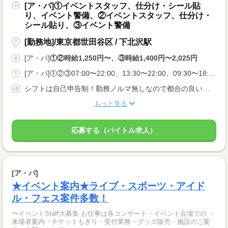
[ア・パ]①イベントスタッフ、仕分け・シール貼
り、イベント警備、②イベントスタッフ、仕分け・
シール貼り、③イベント警備
[勤務地]/東京都世田谷区 / 下北沢駅
[ア・パ]
①②時給1,250円〜、③時給1,400円〜2,025円
[ア・パ]①②③07:00〜22:00、13:30〜22:00、09:30〜18:00
シフトは自己申告制！勤務ノルマ無しなので都合の良い日に勤務ができます！休日設定も自由！
もっと見る
応募する（バイトル求人）
[ア・パ]
★イベント案内★ライブ・スポーツ・アイド
ル・フェス案件多数！
〜イベントStaff大募集 お仕事は各コンサート・イベント会場での ・
来場者案内・チケットもぎり・受付業務・グッズ販売・施設のご案