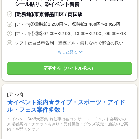
シール貼り、③イベント警備
[勤務地]/東京都墨田区 / 両国駅
[ア・パ]
①②時給1,250円〜、③時給1,400円〜2,025円
[ア・パ]①②③07:00〜22:00、13:30〜22:00、09:30〜18:00
シフトは自己申告制！勤務ノルマ無しなので都合の良い日に勤務ができます！休日設定も自由！
もっと見る
応募する（バイトル求人）
[ア・パ]
★イベント案内★ライブ・スポーツ・アイド
ル・フェス案件多数！
〜イベントStaff大募集 お仕事は各コンサート・イベント会場での ・
来場者案内・チケットもぎり・受付業務・グッズ販売・施設のご案
内・本部スタッフ...