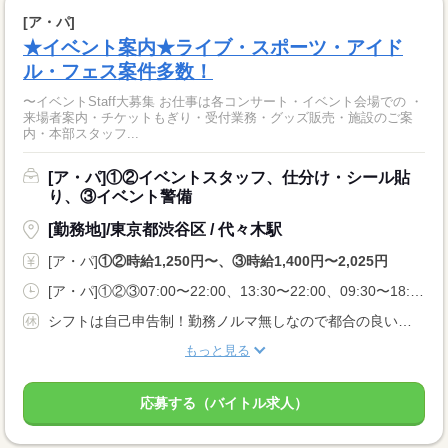
[ア・パ]
★イベント案内★ライブ・スポーツ・アイド
ル・フェス案件多数！
〜イベントStaff大募集 お仕事は各コンサート・イベント会場での ・
来場者案内・チケットもぎり・受付業務・グッズ販売・施設のご案
内・本部スタッフ...
[ア・パ]①②イベントスタッフ、仕分け・シール貼
り、③イベント警備
[勤務地]/東京都渋谷区 / 代々木駅
[ア・パ]
①②時給1,250円〜、③時給1,400円〜2,025円
[ア・パ]①②③07:00〜22:00、13:30〜22:00、09:30〜18:00
シフトは自己申告制！勤務ノルマ無しなので都合の良い日に勤務ができます！休日設定も自由！
もっと見る
応募する（バイトル求人）