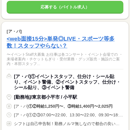
応募する（バイトル求人）
[ア・パ]
<web面接15分>単発◎LIVE・スポーツ等多
数！スタッフやらない？
〜イベントStaff大募集 お仕事は各コンサート・イベント会場での ・
来場者案内・チケットもぎり・受付業務・グッズ販売・施設のご案
内・本部スタッフ...
[ア・パ]①イベントスタッフ、仕分け・シール貼
り、イベント警備、②イベントスタッフ、仕分け・
シール貼り、③イベント警備
[勤務地]/東京都小平市 / 小平駅
[ア・パ]
①②時給1,250円〜、③時給1,400円〜2,025円
[ア・パ]①②③07:00〜22:00、13:30〜22:00、09:30〜18:00
シフトは自己申告制！勤務ノルマ無しなので都合の良い日に勤務ができます！休日設定も自由！