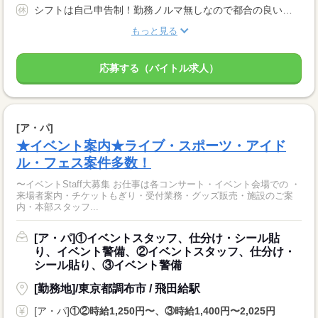
シフトは自己申告制！勤務ノルマ無しなので都合の良い日に勤務ができます！休日設定も自由！
もっと見る
応募する（バイトル求人）
[ア・パ]
★イベント案内★ライブ・スポーツ・アイド
ル・フェス案件多数！
〜イベントStaff大募集 お仕事は各コンサート・イベント会場での ・
来場者案内・チケットもぎり・受付業務・グッズ販売・施設のご案
内・本部スタッフ...
[ア・パ]①イベントスタッフ、仕分け・シール貼
り、イベント警備、②イベントスタッフ、仕分け・
シール貼り、③イベント警備
[勤務地]/東京都調布市 / 飛田給駅
[ア・パ]
①②時給1,250円〜、③時給1,400円〜2,025円