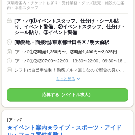
来場者案内・チケットもぎり・受付業務・グッズ販売・施設のご案
内・本部スタッフ...
[ア・パ]①イベントスタッフ、仕分け・シール貼
り、イベント警備、②イベントスタッフ、仕分け・
シール貼り、③イベント警備
[勤務地・面接地]/東京都世田谷区 / 明大前駅
[ア・パ]
①②時給1,250円〜、③時給1,400円〜2,025円
[ア・パ]①②③07:00〜22:00、13:30〜22:00、09:30〜18:00
シフトは自己申告制！勤務ノルマ無しなので都合の良い日に勤務ができます！休日設定も自由！
もっと見る
応募する（バイトル求人）
[ア・パ]
★イベント案内★ライブ・スポーツ・アイド
ル・フェス案件多数！