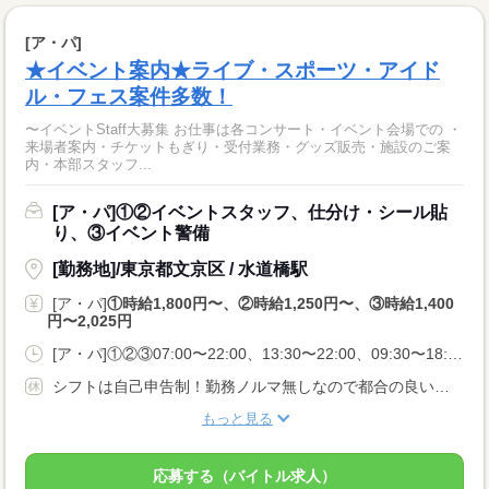
[ア・パ]
★イベント案内★ライブ・スポーツ・アイド
ル・フェス案件多数！
〜イベントStaff大募集 お仕事は各コンサート・イベント会場での ・
来場者案内・チケットもぎり・受付業務・グッズ販売・施設のご案
内・本部スタッフ...
[ア・パ]①②イベントスタッフ、仕分け・シール貼
り、③イベント警備
[勤務地]/東京都文京区 / 水道橋駅
[ア・パ]
①時給1,800円〜、②時給1,250円〜、③時給1,400
円〜2,025円
[ア・パ]①②③07:00〜22:00、13:30〜22:00、09:30〜18:00
シフトは自己申告制！勤務ノルマ無しなので都合の良い日に勤務ができます！休日設定も自由！
もっと見る
応募する（バイトル求人）