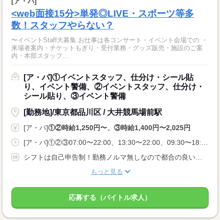
[ア・パ]
<web面接15分>単発◎LIVE・スポーツ等多
数！スタッフやらない？
〜イベントStaff大募集 お仕事は各コンサート・イベント会場での ・
来場者案内・チケットもぎり・受付業務・グッズ販売・施設のご案
内・本部スタッフ...
[ア・パ]①イベントスタッフ、仕分け・シール貼
り、イベント警備、②イベントスタッフ、仕分け・
シール貼り、③イベント警備
[勤務地]/東京都品川区 / 大井競馬場前駅
[ア・パ]
①②時給1,250円〜、③時給1,400円〜2,025円
[ア・パ]①②③07:00〜22:00、13:30〜22:00、09:30〜18:00
シフトは自己申告制！勤務ノルマ無しなので都合の良い日に勤務ができます！休日設定も自由！
もっと見る
応募する（バイトル求人）