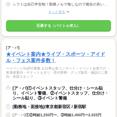
シフトは自己申告制！勤務ノルマ無しなので都合の良い日に勤務ができます！休日設定も自由！
もっと見る
応募する（バイトル求人）
[ア・パ]
★イベント案内★ライブ・スポーツ・アイド
ル・フェス案件多数！
〜イベントStaff大募集 お仕事は各コンサート・イベント会場での ・
来場者案内・チケットもぎり・受付業務・グッズ販売・施設のご案
内・本部スタッフ...
[ア・パ]①イベントスタッフ、仕分け・シール貼
り、イベント警備、②イベントスタッフ、仕分け・
シール貼り、③イベント警備
[勤務地・面接地]/東京都新宿区 / 新宿駅
[ア・パ]
①②時給1,250円〜、③時給1,400円〜2,025円