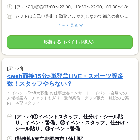
[ア・パ]①②③07:00〜22:00、13:30〜22:00、09:30〜18:00
シフトは自己申告制！勤務ノルマ無しなので都合の良い日に勤務ができます！休日設定も自由！
もっと見る
応募する（バイトル求人）
[ア・パ]
<web面接15分>単発◎LIVE・スポーツ等多
数！スタッフやらない？
〜イベントStaff大募集 お仕事は各コンサート・イベント会場での ・
来場者案内・チケットもぎり・受付業務・グッズ販売・施設のご案
内・本部スタッフ...
[ア・パ]①イベントスタッフ、仕分け・シール貼
り、イベント警備、②イベントスタッフ、仕分け・
シール貼り、③イベント警備
[勤務地]/東京都調布市 / 仙川駅