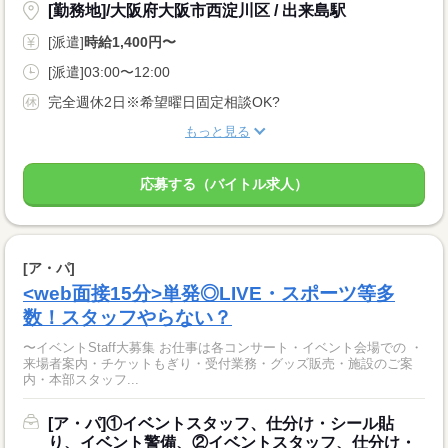
[勤務地]/大阪府大阪市西淀川区 / 出来島駅
[派遣]
時給1,400円〜
[派遣]03:00〜12:00
完全週休2日※希望曜日固定相談OK?
もっと見る
応募する（バイトル求人）
[ア・パ]
<web面接15分>単発◎LIVE・スポーツ等多
数！スタッフやらない？
〜イベントStaff大募集 お仕事は各コンサート・イベント会場での ・
来場者案内・チケットもぎり・受付業務・グッズ販売・施設のご案
内・本部スタッフ...
[ア・パ]①イベントスタッフ、仕分け・シール貼
り、イベント警備、②イベントスタッフ、仕分け・