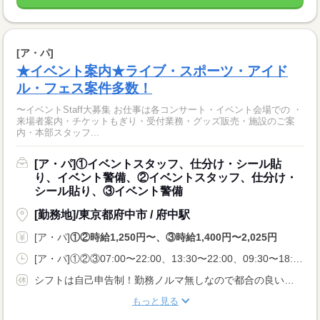
[ア・パ]
★イベント案内★ライブ・スポーツ・アイド
ル・フェス案件多数！
〜イベントStaff大募集 お仕事は各コンサート・イベント会場での ・
来場者案内・チケットもぎり・受付業務・グッズ販売・施設のご案
内・本部スタッフ...
[ア・パ]①イベントスタッフ、仕分け・シール貼
り、イベント警備、②イベントスタッフ、仕分け・
シール貼り、③イベント警備
[勤務地]/東京都府中市 / 府中駅
[ア・パ]
①②時給1,250円〜、③時給1,400円〜2,025円
[ア・パ]①②③07:00〜22:00、13:30〜22:00、09:30〜18:00
シフトは自己申告制！勤務ノルマ無しなので都合の良い日に勤務ができます！休日設定も自由！
もっと見る