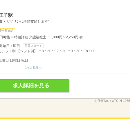
王子駅
通費・ガソリン代全額支給します）
費全額支給
円可能 ※時給詳細 介護福祉士：1,800円〜2,250円 初...
開始日：即日
即日スタート
制 【シフト例】 ＊8：30〜17：30 ＊9：30〜18：00 ...
土曜日 日曜日 祝日
もっと見る
求人詳細を見る
お仕事No.：
●TC-H-1976