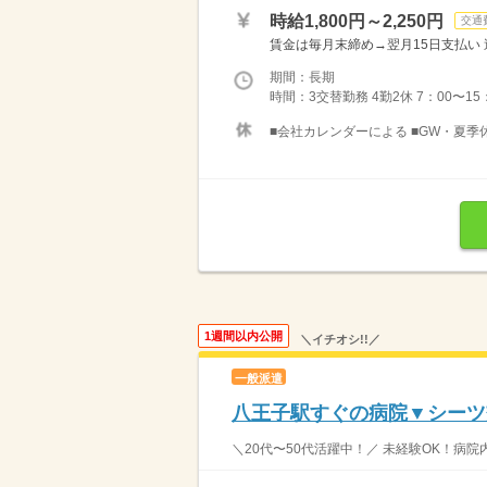
時給1,800円～2,250円
交通
賃金は毎月末締め→翌月15日支払い 週
期間：長期
時間：3交替勤務 4勤2休 7：00〜15：0
■会社カレンダーによる ■GW・夏
1週間以内公開
＼イチオシ!!／
一般派遣
八王子駅すぐの病院▼シーツ
＼20代〜50代活躍中！／ 未経験OK！病院内