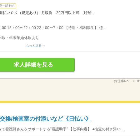
費一部支給
払いＯＫ（規定あり） 月収例 29万円以上可 （時給...
0 15：00〜22：00 22：00〜7：00 【待遇・福利厚生】 標...
季休暇・年末年始休暇あり
もっと見る
求人詳細を見る
お仕事No.：
GR
交換/検査室の付添いなど《日払い》
で看護師さんをサポートする”看護助手” 【仕事内容】 ●検査の付き添い ...