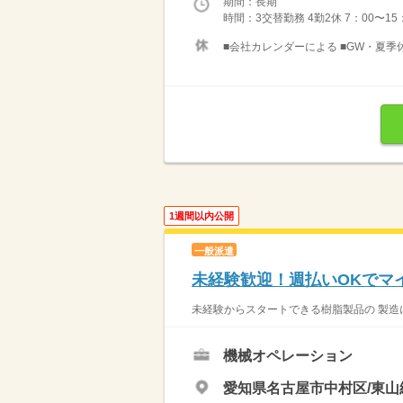
期間：長期
時間：3交替勤務 4勤2休 7：00〜15：0
■会社カレンダーによる ■GW・夏
1週間以内公開
一般派遣
未経験歓迎！週払いOKでマ
未経験からスタートできる樹脂製品の 製造に
機械オペレーション
愛知県名古屋市中村区/東山