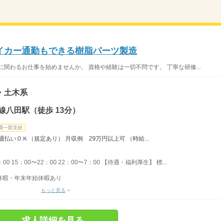
イカー通勤もできる樹脂パーツ製造
関わるお仕事を始めませんか。 資格や経験は一切不問です。 丁寧な研修...
・土木系
線八田駅（徒歩 13分）
費一部支給
払いＯＫ（規定あり） 月収例 29万円以上可 （時給...
0 15：00〜22：00 22：00〜7：00 【待遇・福利厚生】 標...
季休暇・年末年始休暇あり
もっと見る
求人詳細を見る