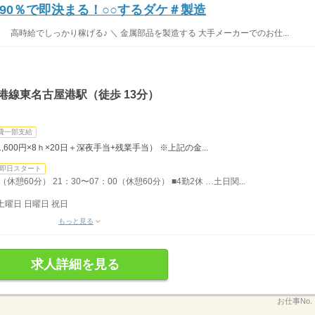
90％で即決まる！○○するダケ＃製造
高時給でしっかり稼げる♪ ＼ 金属部品を製造する 大手メーカーでのお仕...
港線東名古屋港駅（徒歩 13分）
費一部支給
1,600円×8ｈ×20日＋深夜手当+残業手当） ※上記の金...
即日スタート
休憩60分） 21：30〜07：00（休憩60分） ■4勤2休 …土日関...
土曜日 日曜日 祝日
もっと見る
求人詳細を見る
お仕事No.