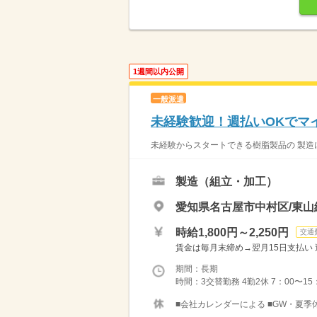
1週間以内公開
一般派遣
未経験歓迎！週払いOKでマ
未経験からスタートできる樹脂製品の 製造に
製造（組立・加工）
愛知県名古屋市中村区/東山
時給1,800円～2,250円
交通
賃金は毎月末締め→翌月15日支払い 週
期間：長期
時間：3交替勤務 4勤2休 7：00〜15：0
■会社カレンダーによる ■GW・夏