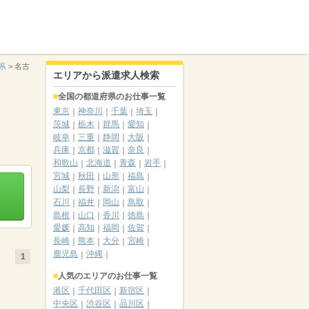
系
>
名古
エリアから派遣求人検索
全国の都道府県のお仕事一覧
東京
神奈川
千葉
埼玉
茨城
栃木
群馬
愛知
岐阜
三重
静岡
大阪
兵庫
京都
滋賀
奈良
和歌山
北海道
青森
岩手
宮城
秋田
山形
福島
山梨
長野
新潟
富山
石川
福井
岡山
鳥取
島根
山口
香川
徳島
愛媛
高知
福岡
佐賀
長崎
熊本
大分
宮崎
鹿児島
沖縄
1
人気のエリアのお仕事一覧
港区
千代田区
新宿区
中央区
渋谷区
品川区