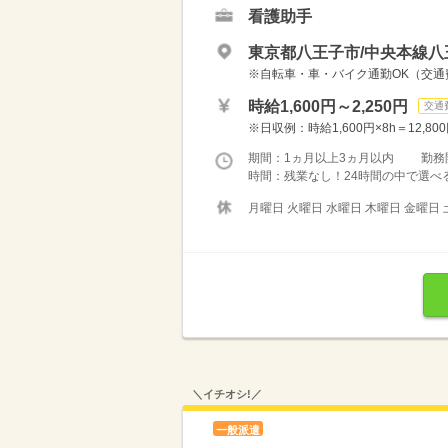
看護助手
東京都八王子市/中央本線八
※自転車・車・バイク通勤OK（交
時給1,600円～2,250円
交通
※日収例：時給1,600円×8h＝12,800
期間：1ヵ月以上3ヵ月以内 勤務
時間：残業なし！24時間の中で選べるシフト
月曜日 火曜日 水曜日 木曜日 金曜日 
＼イチオシ!／
一般派遣