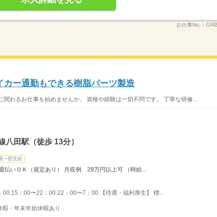
お仕事No.：
GR
イカー通勤もできる樹脂パーツ製造
関わるお仕事を始めませんか。 資格や経験は一切不問です。 丁寧な研修...
線八田駅（徒歩 13分）
費一部支給
払いＯＫ（規定あり） 月収例 29万円以上可 （時給...
0 15：00〜22：00 22：00〜7：00 【待遇・福利厚生】 標...
季休暇・年末年始休暇あり