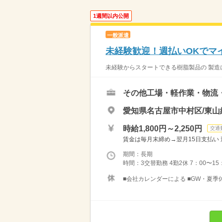
1週間以内公開
一般派遣
未経験歓迎！週払いOKでマ
未経験からスタートできる樹脂製品の 製造に
その他工場・軽作業・物流
愛知県名古屋市中村区/東山
時給1,800円～2,250円
交通
賃金は毎月末締め→翌月15日支払い 週
期間：長期
時間：3交替勤務 4勤2休 7：00〜15：0
■会社カレンダーによる ■GW・夏