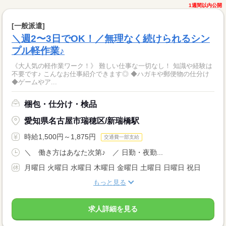
1週間以内公開
[一般派遣]
＼週2〜3日でOK！／無理なく続けられるシン
プル軽作業♪
《大人気の軽作業ワーク！》 難しい仕事な一切なし！ 知識や経験は
不要です♪ こんなお仕事紹介できます◎ ◆ハガキや郵便物の仕分け
◆ゲームやア...
梱包・仕分け・検品
愛知県名古屋市瑞穂区/新瑞橋駅
時給1,500円～1,875円
交通費一部支給
＼ 働き方はあなた次第♪ ／ 日勤・夜勤...
月曜日 火曜日 水曜日 木曜日 金曜日 土曜日 日曜日 祝日
もっと見る
求人詳細を見る