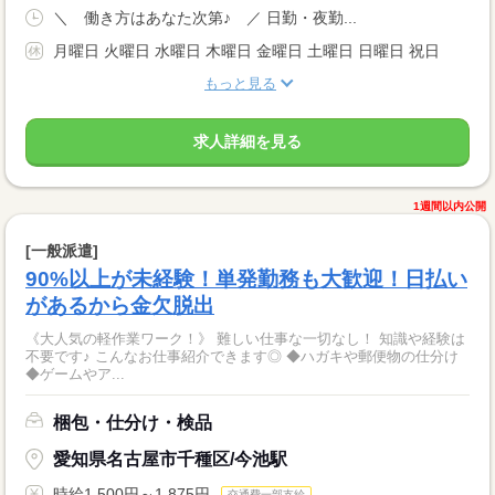
＼ 働き方はあなた次第♪ ／ 日勤・夜勤...
月曜日 火曜日 水曜日 木曜日 金曜日 土曜日 日曜日 祝日
もっと見る
求人詳細を見る
1週間以内公開
[一般派遣]
90%以上が未経験！単発勤務も大歓迎！日払い
があるから金欠脱出
《大人気の軽作業ワーク！》 難しい仕事な一切なし！ 知識や経験は
不要です♪ こんなお仕事紹介できます◎ ◆ハガキや郵便物の仕分け
◆ゲームやア...
梱包・仕分け・検品
愛知県名古屋市千種区/今池駅
時給1,500円～1,875円
交通費一部支給