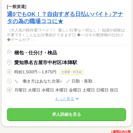
[一般派遣]
週0でもOK！？自由すぎる日払いバイト♪アナ
タの為の職場ココに★
《大人気の軽作業ワーク！》 難しい仕事な一切なし！ 知識や経験は
不要です♪ こんなお仕事紹介できます◎ ◆ハガキや郵便物の仕分け
◆ゲームやア...
梱包・仕分け・検品
愛知県名古屋市中村区/本陣駅
時給1,500円～1,875円
交通費一部支給
＼ 働き方はあなた次第♪ ／ 日勤・夜勤...
月曜日 火曜日 水曜日 木曜日 金曜日 土曜日 日曜日 祝日
もっと見る
求人詳細を見る
1週間以内公開