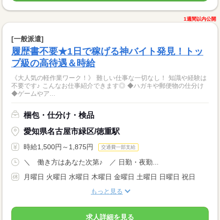
1週間以内公開
[一般派遣]
履歴書不要★1日で稼げる神バイト発見！トッ
プ級の高待遇＆時給
《大人気の軽作業ワーク！》 難しい仕事な一切なし！ 知識や経験は
不要です♪ こんなお仕事紹介できます◎ ◆ハガキや郵便物の仕分け
◆ゲームやア...
梱包・仕分け・検品
愛知県名古屋市緑区/徳重駅
時給1,500円～1,875円
交通費一部支給
＼ 働き方はあなた次第♪ ／ 日勤・夜勤...
月曜日 火曜日 水曜日 木曜日 金曜日 土曜日 日曜日 祝日
もっと見る
求人詳細を見る