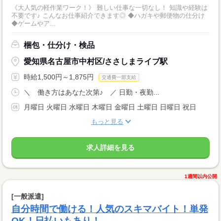
《大人気の軽作業ワーク！》 難しい仕事な一切なし！ 知識や経験は
不要です♪ こんなお仕事紹介できます◎ ◆ハガキや郵便物の仕分け
◆ゲームやア...
梱包・仕分け・検品
愛知県名古屋市中村区/ささしまライブ駅
時給1,500円～1,875円
交通費一部支給
＼ 働き方はあなた次第♪ ／ 日勤・夜勤...
月曜日 火曜日 水曜日 木曜日 金曜日 土曜日 日曜日 祝日
もっと見る
求人詳細を見る
1週間以内公開
[一般派遣]
自分時間で働ける！人気のスキマバイト！単発
OK！日払いもあり！