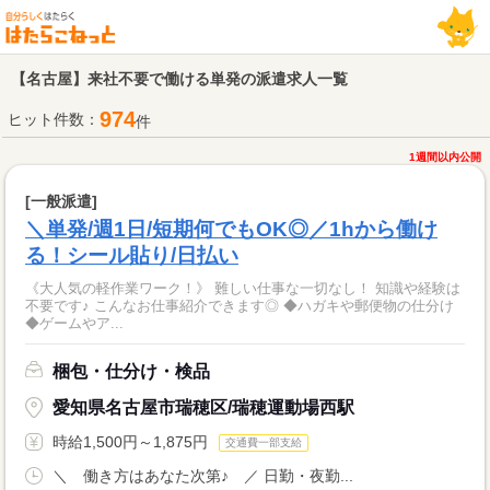
【名古屋】来社不要で働ける単発の派遣求人一覧
974
ヒット件数：
件
1週間以内公開
[一般派遣]
＼単発/週1日/短期何でもOK◎／1hから働け
る！シール貼り/日払い
《大人気の軽作業ワーク！》 難しい仕事な一切なし！ 知識や経験は
不要です♪ こんなお仕事紹介できます◎ ◆ハガキや郵便物の仕分け
◆ゲームやア...
梱包・仕分け・検品
愛知県名古屋市瑞穂区/瑞穂運動場西駅
時給1,500円～1,875円
交通費一部支給
＼ 働き方はあなた次第♪ ／ 日勤・夜勤...