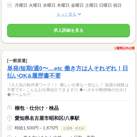
月曜日 火曜日 水曜日 木曜日 金曜日 土曜日 日曜日 祝日
もっと見る
求人詳細を見る
1週間以内公開
[一般派遣]
単発/短期/週0〜…etc 働き方は人それぞれ！日
払いOK&履歴書不要
《大人気の軽作業ワーク！》 難しい仕事な一切なし！ 知識や経験は
不要です♪ こんなお仕事紹介できます◎ ◆ハガキや郵便物の仕分け
◆ゲームやア...
梱包・仕分け・検品
愛知県名古屋市昭和区/八事駅
時給1,500円～1,875円
交通費一部支給