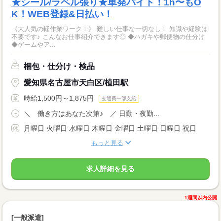
★シール/ラベル張り★単発バイト！1h〜もO
K！WEB登録&日払い！
《大人気の軽作業ワーク！》 難しい仕事な一切なし！ 知識や経験は
不要です♪ こんなお仕事紹介できます◎ ◆ハガキや郵便物の仕分け
◆ゲームやア...
梱包・仕分け・検品
愛知県名古屋市天白区/植田駅
時給1,500円～1,875円
交通費一部支給
＼ 働き方はあなた次第♪ ／ 日勤・夜勤...
月曜日 火曜日 水曜日 木曜日 金曜日 土曜日 日曜日 祝日
もっと見る
求人詳細を見る
1週間以内公開
[一般派遣]