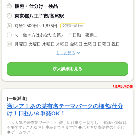
梱包・仕分け・検品
東京都八王子市/高尾駅
時給1,500円～1,875円
交通費一部支給
＼ 働き方はあなた次第♪ ／ 日勤・夜勤...
月曜日 火曜日 水曜日 木曜日 金曜日 土曜日 日曜日 祝日
もっと見る
求人詳細を見る
1週間以内公開
[一般派遣]
激レア！あの某有名テーマパークの梱包/仕分
け！日払い&単発OK！
《大人気の軽作業ワーク！》 難しい仕事な一切なし！ 知識や経験は
不要です♪ こんなお仕事紹介できます◎ ◆ハガキや郵便物の仕分け
◆ゲームやア...