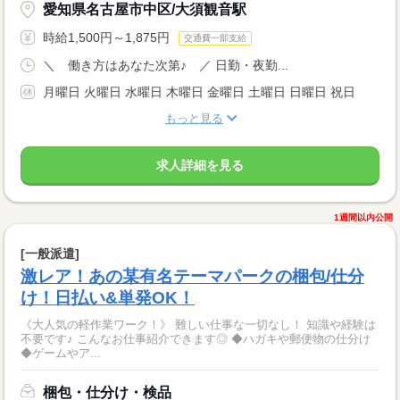
愛知県名古屋市中区/大須観音駅
時給1,500円～1,875円
交通費一部支給
＼ 働き方はあなた次第♪ ／ 日勤・夜勤...
月曜日 火曜日 水曜日 木曜日 金曜日 土曜日 日曜日 祝日
もっと見る
求人詳細を見る
1週間以内公開
[一般派遣]
激レア！あの某有名テーマパークの梱包/仕分
け！日払い&単発OK！
《大人気の軽作業ワーク！》 難しい仕事な一切なし！ 知識や経験は
不要です♪ こんなお仕事紹介できます◎ ◆ハガキや郵便物の仕分け
◆ゲームやア...
梱包・仕分け・検品