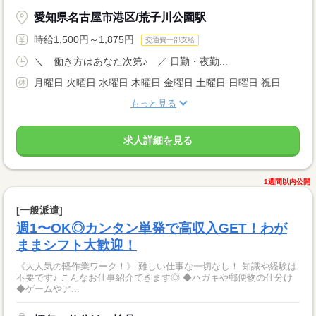
愛知県名古屋市港区/荒子川公園駅
時給1,500円～1,875円
交通費一部支給
＼ 働き方はあなた次第♪ ／ 日勤・夜勤...
月曜日 火曜日 水曜日 木曜日 金曜日 土曜日 日曜日 祝日
もっと見る
求人詳細を見る
1週間以内公開
[一般派遣]
週1〜OK◎カンタン単発で高収入GET！わが
ままシフト大歓迎！
《大人気の軽作業ワーク！》 難しい仕事な一切なし！ 知識や経験は
不要です♪ こんなお仕事紹介できます◎ ◆ハガキや郵便物の仕分け
◆ゲームやア...