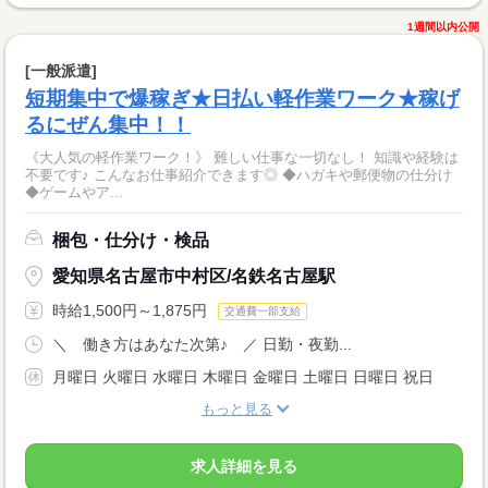
1週間以内公開
[一般派遣]
短期集中で爆稼ぎ★日払い軽作業ワーク★稼げ
るにぜん集中！！
《大人気の軽作業ワーク！》 難しい仕事な一切なし！ 知識や経験は
不要です♪ こんなお仕事紹介できます◎ ◆ハガキや郵便物の仕分け
◆ゲームやア...
梱包・仕分け・検品
愛知県名古屋市中村区/名鉄名古屋駅
時給1,500円～1,875円
交通費一部支給
＼ 働き方はあなた次第♪ ／ 日勤・夜勤...
月曜日 火曜日 水曜日 木曜日 金曜日 土曜日 日曜日 祝日
もっと見る
求人詳細を見る