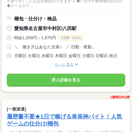
不要です♪ こんなお仕事紹介できます◎ ◆ハガキや郵便物の仕分け
◆ゲームやア...
梱包・仕分け・検品
愛知県名古屋市中村区/八田駅
時給1,500円～1,875円
交通費一部支給
＼ 働き方はあなた次第♪ ／ 日勤・夜勤...
月曜日 火曜日 水曜日 木曜日 金曜日 土曜日 日曜日 祝日
もっと見る
求人詳細を見る
1週間以内公開
[一般派遣]
履歴書不要★1日で稼げる単発神バイト！人気
ゲームの仕分け/梱包