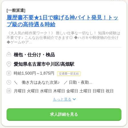
[一般派遣]
履歴書不要★1日で稼げる神バイト発見！トッ
プ級の高待遇＆時給
《大人気の軽作業ワーク！》 難しい仕事な一切なし！ 知識や経験は
不要です♪ こんなお仕事紹介できます◎ ◆ハガキや郵便物の仕分け
◆ゲームやア...
梱包・仕分け・検品
愛知県名古屋市中川区/高畑駅
時給1,500円～1,875円
交通費一部支給
＼ 働き方はあなた次第♪ ／ 日勤・夜勤...
月曜日 火曜日 水曜日 木曜日 金曜日 土曜日 日曜日 祝日
もっと見る
求人詳細を見る