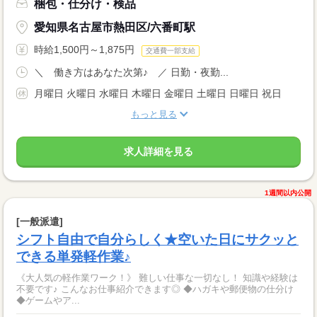
梱包・仕分け・検品
愛知県名古屋市熱田区/六番町駅
時給1,500円～1,875円
交通費一部支給
＼ 働き方はあなた次第♪ ／ 日勤・夜勤...
月曜日 火曜日 水曜日 木曜日 金曜日 土曜日 日曜日 祝日
もっと見る
求人詳細を見る
1週間以内公開
[一般派遣]
シフト自由で自分らしく★空いた日にサクッと
できる単発軽作業♪
《大人気の軽作業ワーク！》 難しい仕事な一切なし！ 知識や経験は
不要です♪ こんなお仕事紹介できます◎ ◆ハガキや郵便物の仕分け
◆ゲームやア...