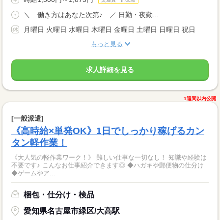
＼ 働き方はあなた次第♪ ／ 日勤・夜勤...
月曜日 火曜日 水曜日 木曜日 金曜日 土曜日 日曜日 祝日
もっと見る
求人詳細を見る
1週間以内公開
[一般派遣]
《高時給×単発OK》1日でしっかり稼げるカン
タン軽作業！
《大人気の軽作業ワーク！》 難しい仕事な一切なし！ 知識や経験は
不要です♪ こんなお仕事紹介できます◎ ◆ハガキや郵便物の仕分け
◆ゲームやア...
梱包・仕分け・検品
愛知県名古屋市緑区/大高駅