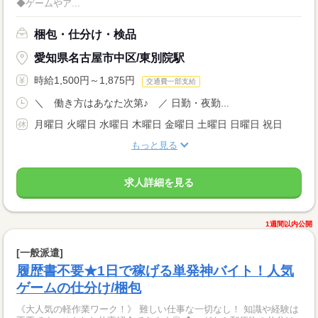
◆ゲームやア...
梱包・仕分け・検品
愛知県名古屋市中区/東別院駅
時給1,500円～1,875円
交通費一部支給
＼ 働き方はあなた次第♪ ／ 日勤・夜勤...
月曜日 火曜日 水曜日 木曜日 金曜日 土曜日 日曜日 祝日
もっと見る
求人詳細を見る
1週間以内公開
[一般派遣]
履歴書不要★1日で稼げる単発神バイト！人気
ゲームの仕分け/梱包
《大人気の軽作業ワーク！》 難しい仕事な一切なし！ 知識や経験は