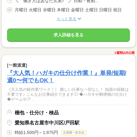
＼ 働き方はあなた次第♪ ／ 日勤・夜勤...
月曜日 火曜日 水曜日 木曜日 金曜日 土曜日 日曜日 祝日
もっと見る
求人詳細を見る
1週間以内公開
[一般派遣]
『大人気！ハガキの仕分け作業！』単発/短期/
週0〜何でもOK！
《大人気の軽作業ワーク！》 難しい仕事な一切なし！ 知識や経験は
不要です♪ こんなお仕事紹介できます◎ ◆ハガキや郵便物の仕分け
◆ゲームやア...
梱包・仕分け・検品
愛知県名古屋市中川区/戸田駅
時給1,500円～1,875円
交通費一部支給