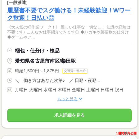
[一般派遣]
履歴書不要でスグ働ける！未経験歓迎！Wワー
ク歓迎！日払い◎
《大人気の軽作業ワーク！》 難しい仕事な一切なし！ 知識や経験は
不要です♪ こんなお仕事紹介できます◎ ◆ハガキや郵便物の仕分け
◆ゲームやア...
梱包・仕分け・検品
愛知県名古屋市南区/柴田駅
時給1,500円～1,875円
交通費一部支給
＼ 働き方はあなた次第♪ ／ 日勤・夜勤...
月曜日 火曜日 水曜日 木曜日 金曜日 土曜日 日曜日 祝日
もっと見る
求人詳細を見る
1週間以内公開