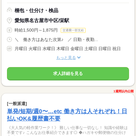
梱包・仕分け・検品
愛知県名古屋市中区/栄駅
時給1,500円～1,875円
交通費一部支給
＼ 働き方はあなた次第♪ ／ 日勤・夜勤...
月曜日 火曜日 水曜日 木曜日 金曜日 土曜日 日曜日 祝日
もっと見る
求人詳細を見る
1週間以内公開
[一般派遣]
単発/短期/週0〜…etc 働き方は人それぞれ！日
払いOK&履歴書不要
《大人気の軽作業ワーク！》 難しい仕事な一切なし！ 知識や経験は
不要です♪ こんなお仕事紹介できます◎ ◆ハガキや郵便物の仕分け