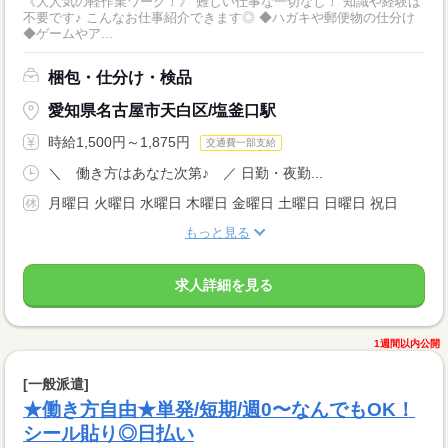
《大人気の軽作業ワーク！》 難しい仕事な一切なし！ 知識や経験は
不要です♪ こんなお仕事紹介できます◎ ◆ハガキや郵便物の仕分け
◆ゲームやア...
梱包・仕分け・検品
愛知県名古屋市天白区/塩釜口駅
時給1,500円～1,875円
交通費一部支給
＼ 働き方はあなた次第♪ ／ 日勤・夜勤...
月曜日 火曜日 水曜日 木曜日 金曜日 土曜日 日曜日 祝日
もっと見る
求人詳細を見る
1週間以内公開
[一般派遣]
★働き方自由★単発/短期/週0〜なんでもOK！
シール貼り◎日払い