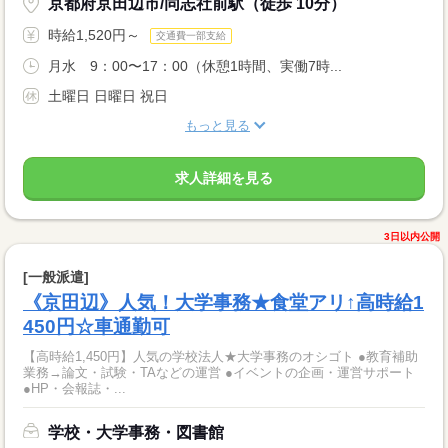
京都府京田辺市/同志社前駅（徒歩 10分）
時給1,520円～
交通費一部支給
月水 9：00〜17：00（休憩1時間、実働7時...
土曜日 日曜日 祝日
もっと見る
求人詳細を見る
3日以内公開
[一般派遣]
《京田辺》人気！大学事務★食堂アリ↑高時給1
450円☆車通勤可
【高時給1,450円】人気の学校法人★大学事務のオシゴト ●教育補助
業務→論文・試験・TAなどの運営 ●イベントの企画・運営サポート
●HP・会報誌・...
学校・大学事務・図書館