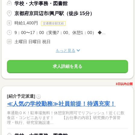
学校・大学事務・図書館
京都府京田辺市/興戸駅（徒歩 15分）
時給1,400円
交通費全額支給
9：00〜17：00（実働7：00、休憩1：00） ◆...
土曜日 日曜日 祝日
もっと見る
求人詳細を見る
3日以内公開
[紹介予定派遣]
?
≪人気の学校勤務≫社員前提！待遇充実！
車通勤ＯＫ！駐車場無料！休憩室利用可でリフレッシュ！近くに飲
食店・コンビニあります！ 【お仕事の内容】研究費の予算管
理・執行、研究室施設連...