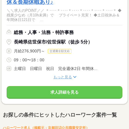
休＆長期休暇あり♪
＼＼求人のPOINT／／ ＊‥‥＊‥‥＊‥‥＊‥‥＊‥‥＊‥‥＊ ◆
残業少なめ（月10h未満）で プライベート充実！ ◆土日祝休み＆
年間休日121日で ...
総務・人事・法務・特許事務
長崎県佐世保市/佐世保駅（徒歩 5分）
月給276,900円～
交通費全額支給
09：00〜18：00
土曜日 日曜日 祝日 完全週休2日 年間休...
もっと見る
求人詳細を見る
お探しの条件にヒットしたハローワーク案件一覧
ハローワーク求人（掲載元：京都田辺公共職業安定所）