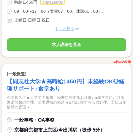
時給1,450円
交通費全額支給
09：00〜17：00（実働07：00、休憩01：00）...
土曜日 日曜日 祝日
もっと見る
求人詳細を見る
3日以内公開
[一般派遣]
【同志社大学★高時給1450円】未経験OK◎経
理サポート♪食堂あり
今出川スグ★大学での事務！経理に関するお仕事♪ ●奨学金における
返還情報の管理、請求通知の発送 ●支払に関する伝票処理、支払口座
情報の管理 ●...
一般事務・OA事務
京都府京都市上京区/今出川駅（徒歩 5分）