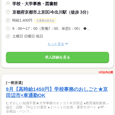
学校・大学事務・図書館
京都府京都市上京区/今出川駅（徒歩 3分）
時給1,400円
交通費全額支給
9：00〜17：00（実働7：00、休憩1：00） ◆...
土曜日 日曜日 祝日
もっと見る
求人詳細を見る
3日以内公開
[一般派遣]
9月【高時給1450円】学校事務のおしごと★京
田辺市×車通勤OK
むずかしい知識不要★大学事務のオシゴト＠京田辺 ●教育補助業務→
論文・試験・TAなどの運営 ●イベントの企画・運営サポート ●HP・
会報誌・パンフ...