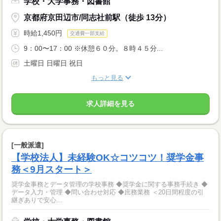
学校・大学事務・図書館
京都府京田辺市/同志社前駅（徒歩 13分）
時給1,450円
交通費一部支給
9：00〜17：00 ※休憩６０分。８時４５分...
土曜日 日曜日 祝日
もっと見る
求人詳細を見る
[一般派遣]
【学校法人】未経験OK☆コツコツ！奨学金事
務＜9月スタート＞
奨学金事務とデータ管理の学校事務 ◆奨学金に関する事務手続き ◆
データ入力・管理 ◆問い合わせ対応 ◆庶務業務 ＜20日間程度の引
継ぎありで安心...