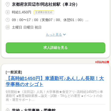
京都府京田辺市/同志社前駅（車 2分）
時給1,450円
交通費全額支給
09：00〜17：00（実働07：00、休憩01：00）...
土曜日 日曜日 祝日
もっと見る
求人詳細を見る
3日以内公開
[一般派遣]
【高時給1450円】車通勤可♪あんしん長期！大
学事務のオシゴト
9月開始★《京田辺》人気！大学事務★食堂アリ↑高時給1450円☆車
通勤可 ●教育補助業務→論文・試験・TAなどの運営 ●イベントの企
画・運営サポート...
学校・大学事務・図書館