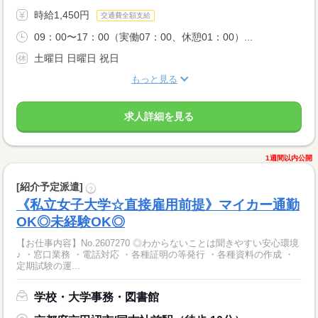
時給1,450円
交通費全額支給
09：00〜17：00（実働07：00、休憩01：00）...
土曜日 日曜日 祝日
もっと見る
求人詳細を見る
1週間以内公開
[紹介予定派遣]
?
《私立女子大学☆直接雇用前提》マイカー通勤
OK◎未経験OK◎
【お仕事内容】No.2607270 ◎わからないことは聞きやすい安心環境
♪ ・窓口業務 ・電話対応 ・各種証明の等発行 ・各種資料の作成 ・
定期試験の運...
学校・大学事務・図書館