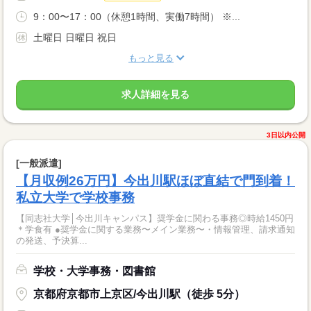
9：00〜17：00（休憩1時間、実働7時間） ※...
土曜日 日曜日 祝日
もっと見る
求人詳細を見る
3日以内公開
[一般派遣]
【月収例26万円】今出川駅ほぼ直結で門到着！
私立大学で学校事務
【同志社大学│今出川キャンパス】奨学金に関わる事務◎時給1450円
＊学食有 ●奨学金に関する業務〜メイン業務〜・情報管理、請求通知
の発送、予決算...
学校・大学事務・図書館
京都府京都市上京区/今出川駅（徒歩 5分）