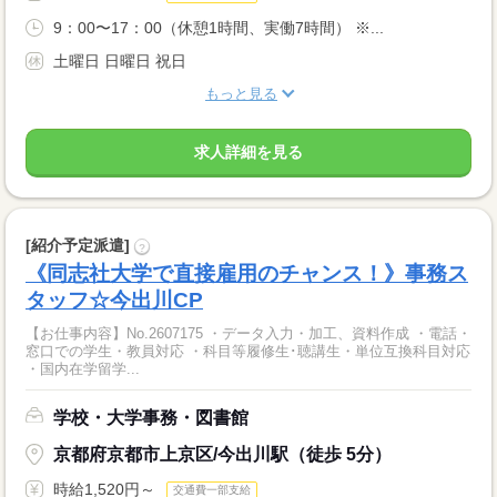
9：00〜17：00（休憩1時間、実働7時間） ※...
土曜日 日曜日 祝日
もっと見る
求人詳細を見る
[紹介予定派遣]
?
《同志社大学で直接雇用のチャンス！》事務ス
タッフ☆今出川CP
【お仕事内容】No.2607175 ・データ入力・加工、資料作成 ・電話・
窓口での学生・教員対応 ・科目等履修生･聴講生・単位互換科目対応
・国内在学留学...
学校・大学事務・図書館
京都府京都市上京区/今出川駅（徒歩 5分）
時給1,520円～
交通費一部支給