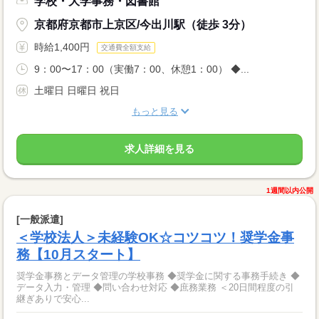
学校・大学事務・図書館
京都府京都市上京区/今出川駅（徒歩 3分）
時給1,400円
交通費全額支給
9：00〜17：00（実働7：00、休憩1：00） ◆...
土曜日 日曜日 祝日
もっと見る
求人詳細を見る
1週間以内公開
[一般派遣]
＜学校法人＞未経験OK☆コツコツ！奨学金事
務【10月スタート】
奨学金事務とデータ管理の学校事務 ◆奨学金に関する事務手続き ◆
データ入力・管理 ◆問い合わせ対応 ◆庶務業務 ＜20日間程度の引
継ぎありで安心...