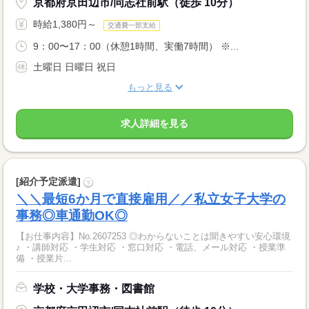
京都府京田辺市/同志社前駅（徒歩 10分）
時給1,380円～
交通費一部支給
9：00〜17：00（休憩1時間、実働7時間） ※...
土曜日 日曜日 祝日
もっと見る
求人詳細を見る
[紹介予定派遣]
?
＼＼最短6か月で直接雇用／／私立女子大学の
事務◎車通勤OK◎
【お仕事内容】No.2607253 ◎わからないことは聞きやすい安心環境
♪ ・講師対応 ・学生対応 ・窓口対応 ・電話、メール対応 ・授業準
備 ・授業片...
学校・大学事務・図書館