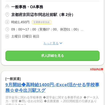
一般事務・OA事務
京都府京田辺市/同志社前駅（車 2分）
時給1,450円
交通費全額支給
09：00〜17：00（実働07：00、休憩01：00）...
土曜日 日曜日 祝日
もっと見る
求人詳細を見る
3日以内公開
[一般派遣]
9月開始◆高時給1400円♪Excel活かせる学校事
務☆＠今出川駅スグ
奨学金等に関わる学校事務 ◆奨学金に関する事務手続き ◆データ入
力・管理 ◆問い合わせ対応 ◆庶務業務 ＜20日間程度の引継ぎあり
で安心スタート ...