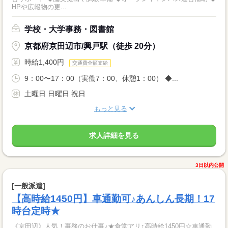
HPや広報物の更...
学校・大学事務・図書館
京都府京田辺市/興戸駅（徒歩 20分）
時給1,400円
交通費全額支給
9：00〜17：00（実働7：00、休憩1：00） ◆...
土曜日 日曜日 祝日
もっと見る
求人詳細を見る
3日以内公開
[一般派遣]
【高時給1450円】車通勤可♪あんしん長期！17
時台定時★
《京田辺》人気！事務のお仕事♪★食堂アリ↑高時給1450円☆車通勤