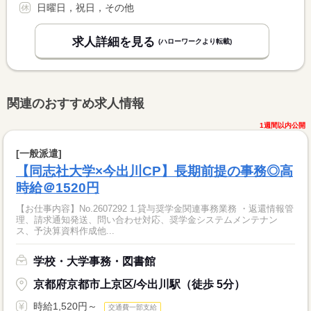
日曜日，祝日，その他
求人詳細を見る
(ハローワークより転載)
関連のおすすめ求人情報
1週間以内公開
[一般派遣]
【同志社大学×今出川CP】長期前提の事務◎高
時給＠1520円
【お仕事内容】No.2607292 1.貸与奨学金関連事務業務 ・返還情報管
理、請求通知発送、問い合わせ対応、奨学金システムメンテナン
ス、予決算資料作成他...
学校・大学事務・図書館
京都府京都市上京区/今出川駅（徒歩 5分）
時給1,520円～
交通費一部支給