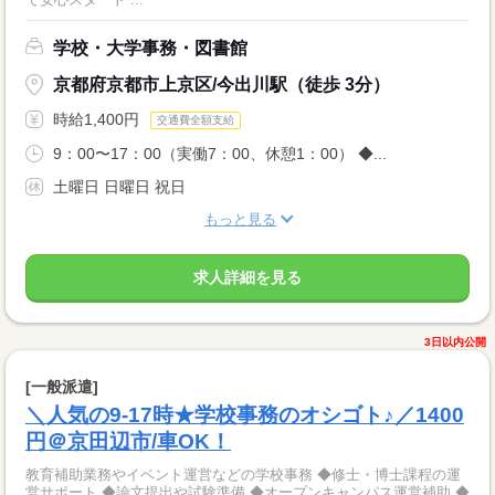
学校・大学事務・図書館
京都府京都市上京区/今出川駅（徒歩 3分）
時給1,400円
交通費全額支給
9：00〜17：00（実働7：00、休憩1：00） ◆...
土曜日 日曜日 祝日
もっと見る
求人詳細を見る
3日以内公開
[一般派遣]
＼人気の9-17時★学校事務のオシゴト♪／1400
円＠京田辺市/車OK！
教育補助業務やイベント運営などの学校事務 ◆修士・博士課程の運
営サポート ◆論文提出や試験準備 ◆オープンキャンパス運営補助 ◆