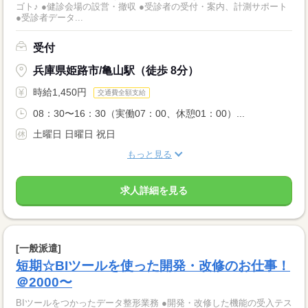
ゴト♪ ●健診会場の設営・撤収 ●受診者の受付・案内、計測サポート
●受診者データ...
受付
兵庫県姫路市/亀山駅（徒歩 8分）
時給1,450円
交通費全額支給
08：30〜16：30（実働07：00、休憩01：00）...
土曜日 日曜日 祝日
もっと見る
求人詳細を見る
[一般派遣]
短期☆BIツールを使った開発・改修のお仕事！
＠2000〜
BIツールをつかったデータ整形業務 ●開発・改修した機能の受入テス