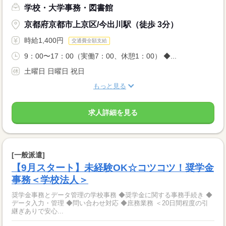
学校・大学事務・図書館
京都府京都市上京区/今出川駅（徒歩 3分）
時給1,400円
交通費全額支給
9：00〜17：00（実働7：00、休憩1：00） ◆...
土曜日 日曜日 祝日
もっと見る
求人詳細を見る
[一般派遣]
【9月スタート】未経験OK☆コツコツ！奨学金
事務＜学校法人＞
奨学金事務とデータ管理の学校事務 ◆奨学金に関する事務手続き ◆
データ入力・管理 ◆問い合わせ対応 ◆庶務業務 ＜20日間程度の引
継ぎありで安心...