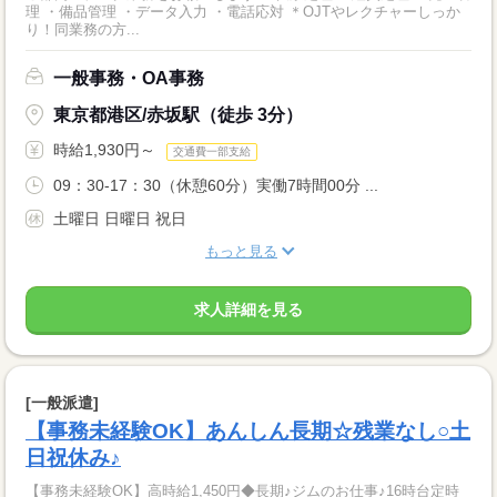
理 ・備品管理 ・データ入力 ・電話応対 ＊OJTやレクチャーしっか
り！同業務の方...
一般事務・OA事務
東京都港区/赤坂駅（徒歩 3分）
時給1,930円～
交通費一部支給
09：30-17：30（休憩60分）実働7時間00分 ...
土曜日 日曜日 祝日
もっと見る
求人詳細を見る
[一般派遣]
【事務未経験OK】あんしん長期☆残業なし○土
日祝休み♪
【事務未経験OK】高時給1,450円◆長期♪ジムのお仕事♪16時台定時