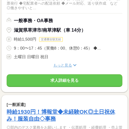
票発行 ◆宅配業者への配送依頼 ◆メール対応、送り状作成 など
◎働きやすいと...
一般事務・OA事務
滋賀県草津市/南草津駅（車 14分）
時給1,500円
交通費全額支給
9：00〜17：45（実働8：00、休憩0：45） ◆...
土曜日 日曜日 祝日
もっと見る
求人詳細を見る
[一般派遣]
時給1930円！博報堂◆未経験OK◎土日祝休
み！服装自由◇事務
◎部内のデスク業務をお願いします ・伝票処理 ・経費処理 ・売上管