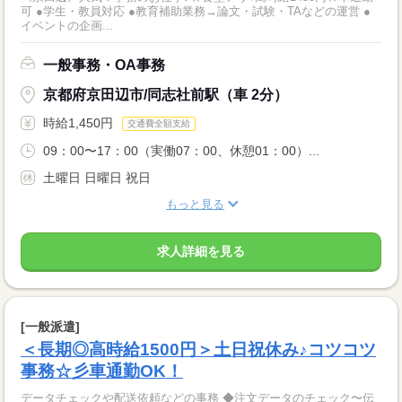
可 ●学生・教員対応 ●教育補助業務→論文・試験・TAなどの運営 ●
イベントの企画...
一般事務・OA事務
京都府京田辺市/同志社前駅（車 2分）
時給1,450円
交通費全額支給
09：00〜17：00（実働07：00、休憩01：00）...
土曜日 日曜日 祝日
もっと見る
求人詳細を見る
[一般派遣]
＜長期◎高時給1500円＞土日祝休み♪コツコツ
事務☆彡車通勤OK！
データチェックや配送依頼などの事務 ◆注文データのチェック〜伝