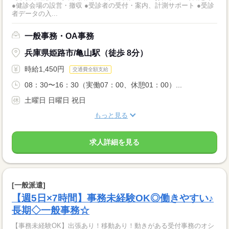
●健診会場の設営・撤収 ●受診者の受付・案内、計測サポート ●受診
者データの入...
一般事務・OA事務
兵庫県姫路市/亀山駅（徒歩 8分）
時給1,450円
交通費全額支給
08：30〜16：30（実働07：00、休憩01：00）...
土曜日 日曜日 祝日
もっと見る
求人詳細を見る
[一般派遣]
【週5日×7時間】事務未経験OK◎働きやすい♪
長期◇一般事務☆
【事務未経験OK】出張あり！移動あり！動きがある受付事務のオシ