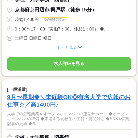
京都府京田辺市/興戸駅（徒歩 15分）
時給1,400円
交通費全額支給
9：00〜17：00（実働7：00、休憩1：00） ◆...
土曜日 日曜日 祝日
もっと見る
求人詳細を見る
[一般派遣]
9月〜長期◆＼未経験OK◎有名大学で広報のお
仕事☆／高1400円♪
大学での広報業務やオープンキャンパスの運営サポート ◆オープン
キャンパスの準備 ◆来場する高校生の受付・質問対応 ◆SNSや広報
記事の更新 ◆学...
学校・大学事務・図書館