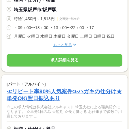
梱包・仕分け・検品
埼玉県坂戸市/坂戸駅
時給1,450円～1,813円
交通費一部支給
・09：00〜18：00 ・13：00〜22：00 ・17...
月曜日 火曜日 水曜日 木曜日 金曜日 土曜日 日曜日 祝日
もっと見る
求人詳細を見る
[パート・アルバイト]
≪リピート率90%人気案件≫ハガキの仕分け★
単発OK/翌日振込あり
※この求人情報は株式会社フルキャスト 埼玉支社による職業紹介に
なります。 ☆単発1日のみ ☆短期 ☆長く働ける お仕事まで多数ご用
意しております ...
梱包・仕分け・検品