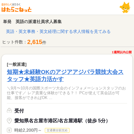
単発 英語の派遣社員求人募集
英語・英文事務・英文経理に関する求人情報を見てみる
2,615
ヒット件数：
件
1週間以内公開
[一般派遣]
短期★未経験OKのアジアアジパラ競技大会ス
タッフ★英語力活かす
＼9月〜10月の国際スポーツ大会のインフォメーションスタッフのお
仕事です／ レア貴重な体験ができる？！ PCが使えて英会話が可
能、接客ができればOK ...
受付
愛知県名古屋市港区/名古屋港駅（徒歩 5分）
時給2,200円～
交通費全額支給