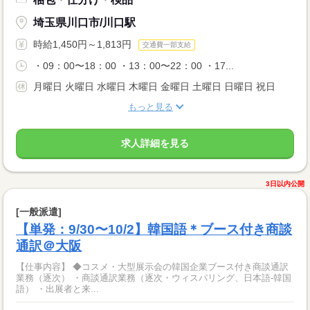
埼玉県川口市/川口駅
時給1,450円～1,813円
交通費一部支給
・09：00〜18：00 ・13：00〜22：00 ・17...
月曜日 火曜日 水曜日 木曜日 金曜日 土曜日 日曜日 祝日
もっと見る
求人詳細を見る
3日以内公開
[一般派遣]
【単発：9/30〜10/2】韓国語＊ブース付き商談
通訳＠大阪
【仕事内容】 ◆コスメ・大型展示会の韓国企業ブース付き商談通訳
業務（逐次） ・商談通訳業務（逐次・ウィスパリング、日本語-韓国
語） ・出展者と来...