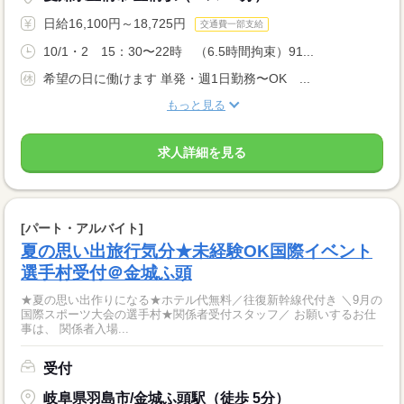
日給16,100円～18,725円
交通費一部支給
10/1・2 15：30〜22時 （6.5時間拘束）91...
希望の日に働けます 単発・週1日勤務〜OK ...
もっと見る
求人詳細を見る
[パート・アルバイト]
夏の思い出旅行気分★未経験OK国際イベント
選手村受付＠金城ふ頭
★夏の思い出作りになる★ホテル代無料／往復新幹線代付き ＼9月の
国際スポーツ大会の選手村★関係者受付スタッフ／ お願いするお仕
事は、 関係者入場...
受付
岐阜県羽島市/金城ふ頭駅（徒歩 5分）