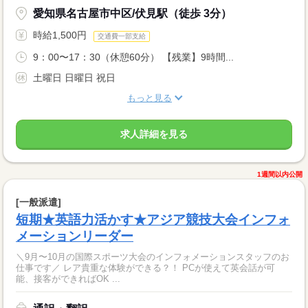
愛知県名古屋市中区/伏見駅（徒歩 3分）
時給1,500円
交通費一部支給
9：00〜17：30（休憩60分） 【残業】9時間...
土曜日 日曜日 祝日
もっと見る
求人詳細を見る
1週間以内公開
[一般派遣]
短期★英語力活かす★アジア競技大会インフォ
メーションリーダー
＼9月〜10月の国際スポーツ大会のインフォメーションスタッフのお
仕事です／ レア貴重な体験ができる？！ PCが使えて英会話が可
能、接客ができればOK ...