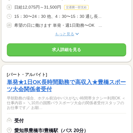
日給12,075円～31,500円
交通費一部支給
15：30〜24：30 他、4：30〜15：30 通し長...
希望の日に働けます 単発・週1日勤務〜OK ...
もっと見る
求人詳細を見る
[パート・アルバイト]
単発★1日OK長時間勤務で高収入★豊橋スポー
ツ大会関係者受付
早朝勤務の場合、ホテル前泊やバスがない時間帯タクシー利用OK ＜
仕事内容＞ ＼10月の国際パラスポーツ大会の関係者受付スタッフの
お仕事です／ お願...
受付
愛知県豊橋市/豊橋駅（バス 20分）