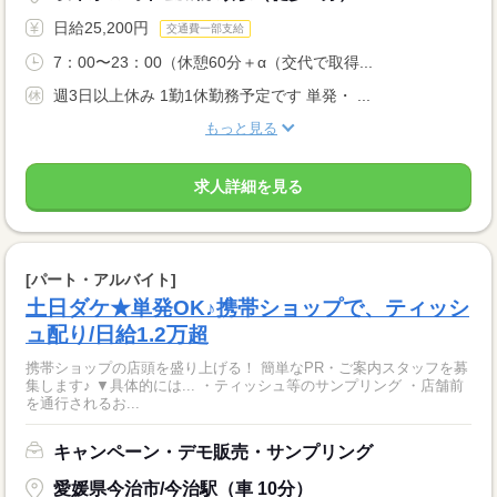
日給25,200円
交通費一部支給
7：00〜23：00（休憩60分＋α（交代で取得...
週3日以上休み 1勤1休勤務予定です 単発・ ...
もっと見る
求人詳細を見る
[パート・アルバイト]
土日ダケ★単発OK♪携帯ショップで、ティッシ
ュ配り/日給1.2万超
携帯ショップの店頭を盛り上げる！ 簡単なPR・ご案内スタッフを募
集します♪ ▼具体的には... ・ティッシュ等のサンプリング ・店舗前
を通行されるお...
キャンペーン・デモ販売・サンプリング
愛媛県今治市/今治駅（車 10分）