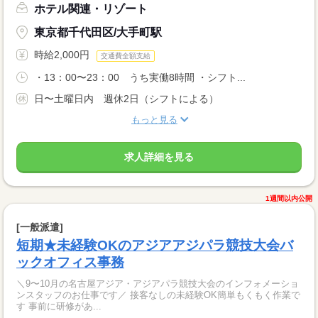
ホテル関連・リゾート
東京都千代田区/大手町駅
時給2,000円
交通費全額支給
・13：00〜23：00 うち実働8時間 ・シフト...
日〜土曜日内 週休2日（シフトによる）
もっと見る
求人詳細を見る
1週間以内公開
[一般派遣]
短期★未経験OKのアジアアジパラ競技大会バ
ックオフィス事務
＼9〜10月の名古屋アジア・アジアパラ競技大会のインフォメーショ
ンスタッフのお仕事です／ 接客なしの未経験OK簡単もくもく作業で
す 事前に研修があ...