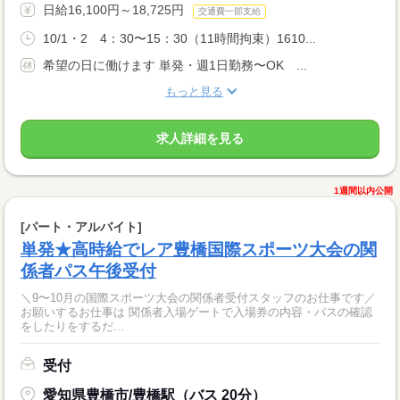
日給16,100円～18,725円
交通費一部支給
10/1・2 4：30〜15：30（11時間拘束）1610...
希望の日に働けます 単発・週1日勤務〜OK ...
もっと見る
求人詳細を見る
1週間以内公開
[パート・アルバイト]
単発★高時給でレア豊橋国際スポーツ大会の関
係者パス午後受付
＼9〜10月の国際スポーツ大会の関係者受付スタッフのお仕事です／
お願いするお仕事は 関係者入場ゲートで入場券の内容・パスの確認
をしたりをするだ...
受付
愛知県豊橋市/豊橋駅（バス 20分）