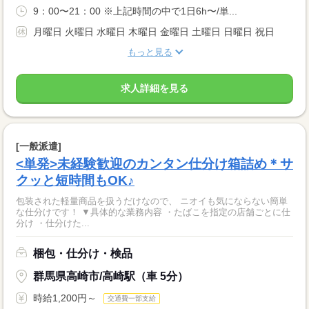
9：00〜21：00 ※上記時間の中で1日6h〜/単...
月曜日 火曜日 水曜日 木曜日 金曜日 土曜日 日曜日 祝日
もっと見る
求人詳細を見る
[一般派遣]
<単発>未経験歓迎のカンタン仕分け箱詰め＊サ
クッと短時間もOK♪
包装された軽量商品を扱うだけなので、 ニオイも気にならない簡単
な仕分けです！ ▼具体的な業務内容 ・たばこを指定の店舗ごとに仕
分け ・仕分けた...
梱包・仕分け・検品
群馬県高崎市/高崎駅（車 5分）
時給1,200円～
交通費一部支給