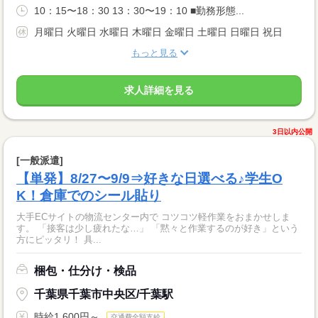
10：15〜18：30 13：30〜19：10 ■勤務形態...
月曜日 火曜日 水曜日 木曜日 金曜日 土曜日 日曜日 祝日
もっと見る
求人詳細を見る
3日以内公開
[一般派遣]
【単発】8/27〜9/9⇒好きな日選べる♪学生O
K！倉庫でのシール貼り
大手ECサイトの物流センター内で コツコツ軽作業をおまかせしま
す。 「接客は少し疲れたな…」 「黙々と作業するのが好き」という
方にピッタリ！ 具...
梱包・仕分け・検品
千葉県千葉市中央区/千葉駅
時給1,600円～
交通費全額支給