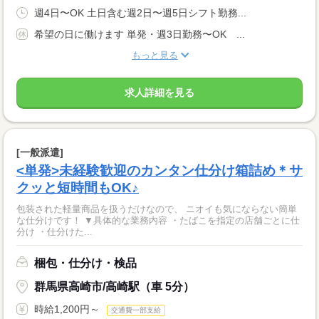
週4日〜OK 土日含む週2日〜週5日シフト勤務...
希望の日に働けます 単発・週3日勤務〜OK ...
もっと見る
求人詳細を見る
[一般派遣]
<単発>未経験歓迎のカンタン仕分け箱詰め＊サ
クッと短時間もOK♪
包装された軽量商品を扱うだけなので、 ニオイも気にならない簡単
な仕分けです！ ▼具体的な業務内容 ・たばこを指定の店舗ごとに仕
分け ・仕分けた...
梱包・仕分け・検品
群馬県高崎市/高崎駅（車 5分）
時給1,200円～
交通費一部支給