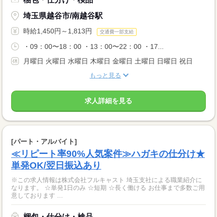
埼玉県越谷市/南越谷駅
時給1,450円～1,813円
交通費一部支給
・09：00〜18：00 ・13：00〜22：00 ・17...
月曜日 火曜日 水曜日 木曜日 金曜日 土曜日 日曜日 祝日
もっと見る
求人詳細を見る
[パート・アルバイト]
≪リピート率90%人気案件≫ハガキの仕分け★
単発OK/翌日振込あり
※この求人情報は株式会社フルキャスト 埼玉支社による職業紹介に
なります。 ☆単発1日のみ ☆短期 ☆長く働ける お仕事まで多数ご用
意しております ...
梱包・仕分け・検品