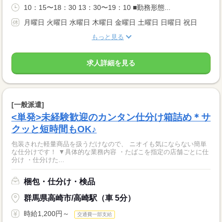
10：15〜18：30 13：30〜19：10 ■勤務形態...
月曜日 火曜日 水曜日 木曜日 金曜日 土曜日 日曜日 祝日
もっと見る
求人詳細を見る
[一般派遣]
<単発>未経験歓迎のカンタン仕分け箱詰め＊サ
クッと短時間もOK♪
包装された軽量商品を扱うだけなので、 ニオイも気にならない簡単
な仕分けです！ ▼具体的な業務内容 ・たばこを指定の店舗ごとに仕
分け ・仕分けた...
梱包・仕分け・検品
群馬県高崎市/高崎駅（車 5分）
時給1,200円～
交通費一部支給