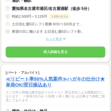
通訳・翻訳
愛知県名古屋市港区/名古屋港駅（徒歩 5分）
時給2,500円～3,125円
交通費全額支給
土日含む週5日シフト勤務 8/31〜10/25まで...
希望の日に働けます 土日含む週5日シフト勤...
もっと見る
求人詳細を見る
[パート・アルバイト]
≪リピート率90%人気案件≫ハガキの仕分け★
単発OK/翌日振込あり
※この求人情報は株式会社フルキャスト 埼玉支社による職業紹介に
なります。 ☆単発1日のみ ☆短期 ☆長く働ける お仕事まで多数ご用
意しております ...