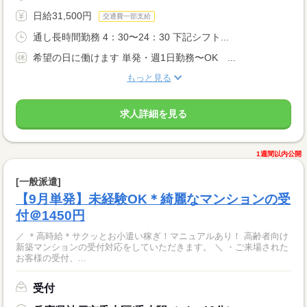
日給31,500円
交通費一部支給
通し長時間勤務 4：30〜24：30 下記シフト...
希望の日に働けます 単発・週1日勤務〜OK ...
もっと見る
求人詳細を見る
1週間以内公開
[一般派遣]
【9月単発】未経験OK＊綺麗なマンションの受
付＠1450円
／ ＊高時給＊サクッとお小遣い稼ぎ！マニュアルあり！ 高齢者向け
新築マンションの受付対応をしていただきます。 ＼ ・ご来場された
お客様の受付、...
受付