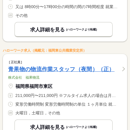
又は 8時00分〜17時00分の時間の間の7時間程度 就業時間に関する特記事項 休憩除いて実働６時間程度で、時間帯は応相談
その他
求人詳細を見る
(ハローワークより転載)
ハローワーク求人（掲載元：福岡東公共職業安定所）
正社員
青果物の物流作業スタッフ（夜間）（正）
株式会社 福果物流
福岡県福岡市東区
211,000円〜211,000円 ※フルタイム求人の場合は月額（換算額）、パート求人の場合は時間額を表示しています。
変形労働時間制 変形労働時間制の単位 １ヶ月単位 就業時間１ 17時00分〜2時00分 就業時間２ 19時00分〜4時00分 就業時間３ 23時00分〜8時00分 就業時間に関する特記事項 ＊（１）〜（３）のシフト制 <BR> ＊休日前は入荷量が多く、残業になることがあります
火曜日，土曜日，その他
求人詳細を見る
(ハローワークより転載)