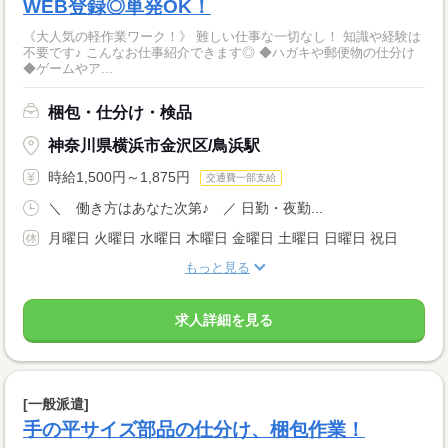
WEB登録◎単発OK！
《大人気の軽作業ワーク！》 難しい仕事な一切なし！ 知識や経験は
不要です♪ こんなお仕事紹介できます◎ ◆ハガキや郵便物の仕分け
◆ゲームやア...
梱包・仕分け・検品
神奈川県横浜市金沢区/鳥浜駅
時給1,500円～1,875円
交通費一部支給
＼ 働き方はあなた次第♪ ／ 日勤・夜勤...
月曜日 火曜日 水曜日 木曜日 金曜日 土曜日 日曜日 祝日
もっと見る
求人詳細を見る
[一般派遣]
手の平サイズ部品の仕分け、梱包作業！