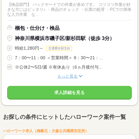
【検品部門】 バックヤードでの作業が多めです。 コツコツ作業が好
きな方にはピッタリ♪ ・商品のチェック ・伝票の処理 ・PCでの簡単
な入力作業 な...
梱包・仕分け・検品
神奈川県横浜市磯子区/新杉田駅（徒歩 3分）
時給1,280円～
交通費全額支給
7：00〜11：00 ＜営業時間＞ 8：30〜21：...
※公休2〜5日/週 ※有休あり（6ヵ月後付与...
もっと見る
求人詳細を見る
お探しの条件にヒットしたハローワーク案件一覧
ハローワーク求人（掲載元：大森公共職業安定所）