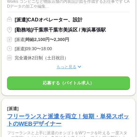
Works コンビニなど物販店舗の内装設計図を作成するお仕事です CA
Dデータの加工や編集...
[派遣]CADオペレーター、設計
[勤務地]/千葉県千葉市美浜区 / 海浜幕張駅
[派遣]
時給2,100円〜2,300円
[派遣]09:30〜18:00
完全週休2日制（土日祝日）
もっと見る
応募する（バイトル求人）
[派遣]
フリーランスと派遣を両立！短期・単発スポッ
トのWEBデザイナー
フリーランスと上手に派遣のオシゴトをWワークを叶える 一度スタ