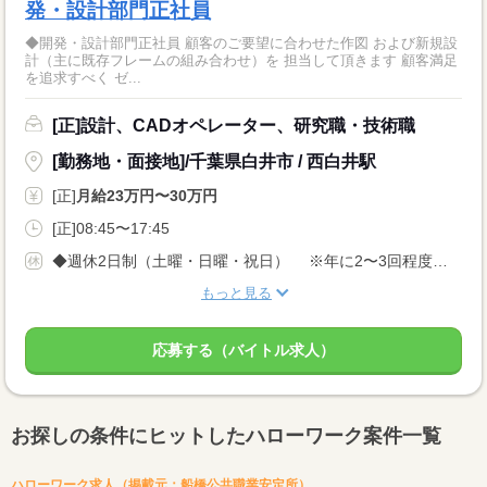
発・設計部門正社員
◆開発・設計部門正社員 顧客のご要望に合わせた作図 および新規設
計（主に既存フレームの組み合わせ）を 担当して頂きます 顧客満足
を追求すべく ゼ...
[正]設計、CADオペレーター、研究職・技術職
[勤務地・面接地]/千葉県白井市 / 西白井駅
[正]
月給23万円〜30万円
[正]08:45〜17:45
◆週休2日制（土曜・日曜・祝日） ※年に2〜3回程度土曜出社あり ※GW・夏季・年末年始休暇あり ※年間休日122日
もっと見る
応募する（バイトル求人）
お探しの条件にヒットしたハローワーク案件一覧
ハローワーク求人（掲載元：船橋公共職業安定所）