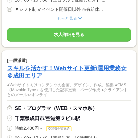
10：00〜19：00 【土日フルで稼働した月】 ...
▼シフト制 ※イベント開催日以外 ※有給休...
もっと見る
求人詳細を見る
[一般派遣]
スキルを活かす！Webサイト更新/運用業務☆
＠成田エリア
●Webサイト向けコンテンツの企画、デザイン、作成、編集 ●CMS
（Movable Type）を使用した記事更新、ページ作成 ●クライアント
とのメールやオンライ...
SE・プログラマ（WEB・スマホ系）
千葉県成田市/空港第２ビル駅
時給2,400円～
交通費全額支給
09：00〜17：40 【残業】有 10時間以内