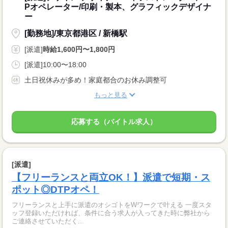
Pオペレーター/印刷・製本、グラフィックデザイナ
ー
[勤務地]/東京都港区 / 新橋駅
[派遣]
時給1,600円〜1,800円
[派遣]10:00〜18:00
土日祝休みが多め！家庭都合のお休み調整可
もっと見る
応募する（バイトル求人）
[派遣]
【フリーランスと両立OK！】派遣で短期・ス
ポット◎DTPオペ！
フリーランスと上手に派遣のオシゴトをWワークで叶える 一度スタ
ッフ登録いただければ、条件に合う求人が入ってきた時に弊社から
ご連絡させていただく...