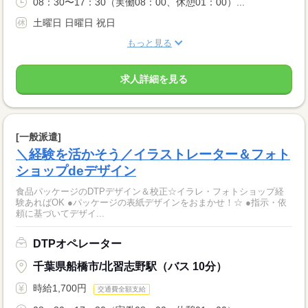
08：30〜17：30（実働08：00、休憩01：00）...
土曜日 日曜日 祝日
もっと見る
求人詳細を見る
[一般派遣]
＼経験を活かそう／イラストレーター＆フォト
ショップdeデザイン
食品パッケージのDTPデザイン＆校正☆イラレ・フォトショップ経
験あればOK ●パッケージの表紙デザインをおまかせ！☆ ●指示・依
頼に基づいてデザイ...
DTPオペレーター
千葉県船橋市/北習志野駅（バス 10分）
時給1,700円
交通費全額支給