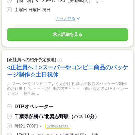
【勤 務】8：30〜17：30（実働8時間） 【...
土曜日 日曜日 祝日
もっと見る
求人詳細を見る
[正社員への紹介予定派遣]
?
<正社員へ！>スーパーやコンビニ商品のパッケ
ージ制作☆土日祝休
／ スーパーやコンビニでよく見かける 商品の軟包装パッケージ制作
のお仕事！ ＼ ＝＝＝お仕事の内容＝＝＝ ・面付などのDTPオペレー
ション ・軟包装...
DTPオペレーター
千葉県船橋市/北習志野駅（バス 10分）
時給1,700円～
交通費全額支給