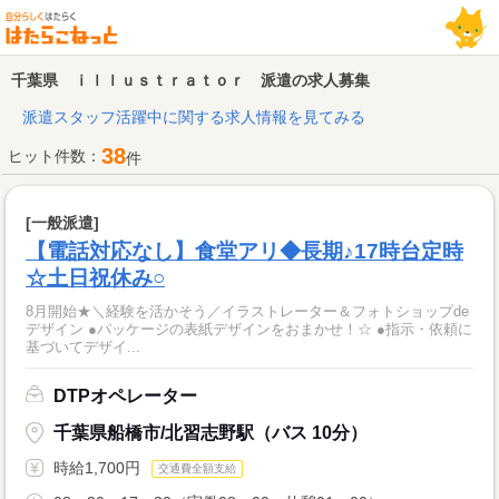
千葉県 ｉｌｌｕｓｔｒａｔｏｒ 派遣の求人募集
派遣スタッフ活躍中に関する求人情報を見てみる
38
ヒット件数：
件
[一般派遣]
【電話対応なし】食堂アリ◆長期♪17時台定時
☆土日祝休み○
8月開始★＼経験を活かそう／イラストレーター＆フォトショップde
デザイン ●パッケージの表紙デザインをおまかせ！☆ ●指示・依頼に
基づいてデザイ...
DTPオペレーター
千葉県船橋市/北習志野駅（バス 10分）
時給1,700円
交通費全額支給