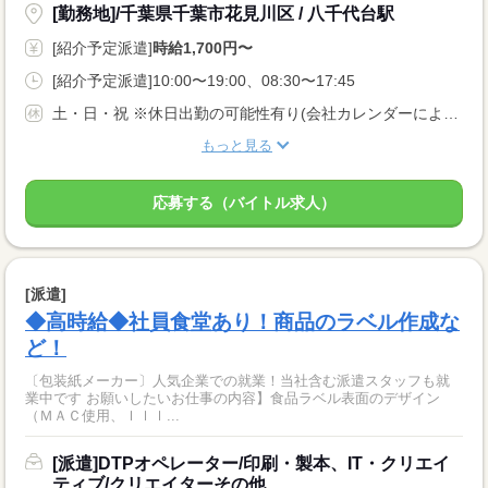
[勤務地]/千葉県千葉市花見川区 / 八千代台駅
[紹介予定派遣]
時給1,700円〜
[紹介予定派遣]10:00〜19:00、08:30〜17:45
土・日・祝 ※休日出勤の可能性有り(会社カレンダーによる) ※正社員後※ 有給休暇、年末年始休暇
もっと見る
応募する（バイトル求人）
[派遣]
◆高時給◆社員食堂あり！商品のラベル作成な
ど！
〔包装紙メーカー〕人気企業での就業！当社含む派遣スタッフも就
業中です お願いしたいお仕事の内容】食品ラベル表面のデザイン
（ＭＡＣ使用、Ｉｌｌ...
[派遣]DTPオペレーター/印刷・製本、IT・クリエイ
ティブ/クリエイターその他