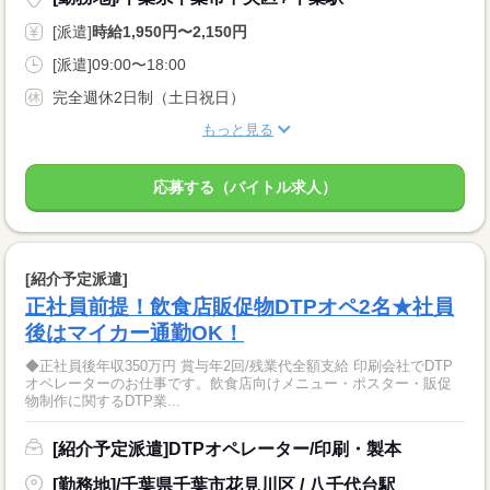
[派遣]
時給1,950円〜2,150円
[派遣]09:00〜18:00
完全週休2日制（土日祝日）
もっと見る
応募する（バイトル求人）
[紹介予定派遣]
正社員前提！飲食店販促物DTPオペ2名★社員
後はマイカー通勤OK！
◆正社員後年収350万円 賞与年2回/残業代全額支給 印刷会社でDTP
オペレーターのお仕事です。飲食店向けメニュー・ポスター・販促
物制作に関するDTP業...
[紹介予定派遣]DTPオペレーター/印刷・製本
[勤務地]/千葉県千葉市花見川区 / 八千代台駅