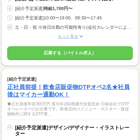
[紹介予定派遣]
時給1,700円〜
[紹介予定派遣]10:00〜19:00、08:30〜17:45
土・日・祝 ※休日出勤の可能性有り(会社カレンダーによる) ※正社員後※ 有給休暇、年末年始休暇
もっと見る
応募する（バイトル求人）
[紹介予定派遣]
正社員前提！飲食店販促物DTPオペ2名★社員
後はマイカー通勤OK！
◆正社員後年収350万円 賞与年2回/残業代全額支給 印刷会社でDTP
オペレーターのお仕事です。飲食店向けメニュー・ポスター・販促
物制作に関するDTP業...
[紹介予定派遣]デザイン/デザイナー・イラストレー
ター