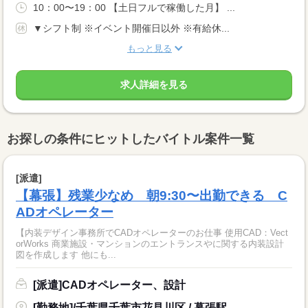
10：00〜19：00 【土日フルで稼働した月】 ...
▼シフト制 ※イベント開催日以外 ※有給休...
もっと見る
求人詳細を見る
お探しの条件にヒットしたバイトル案件一覧
[派遣]
【幕張】残業少なめ 朝9:30〜出勤できる C
ADオペレーター
【内装デザイン事務所でCADオペレーターのお仕事 使用CAD：Vect
orWorks 商業施設・マンションのエントランスやに関する内装設計
図を作成します 他にも...
[派遣]CADオペレーター、設計
[勤務地]/千葉県千葉市花見川区 / 幕張駅