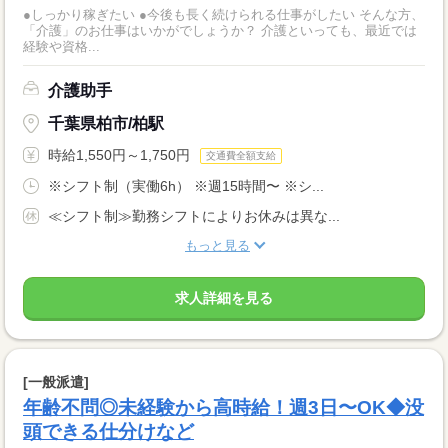
●しっかり稼ぎたい ●今後も長く続けられる仕事がしたい そんな方、
「介護」のお仕事はいかがでしょうか？ 介護といっても、最近では
経験や資格...
介護助手
千葉県柏市/柏駅
時給1,550円～1,750円
交通費全額支給
※シフト制（実働6h） ※週15時間〜 ※シ...
≪シフト制≫勤務シフトによりお休みは異な...
もっと見る
求人詳細を見る
[一般派遣]
年齢不問◎未経験から高時給！週3日〜OK◆没
頭できる仕分けなど