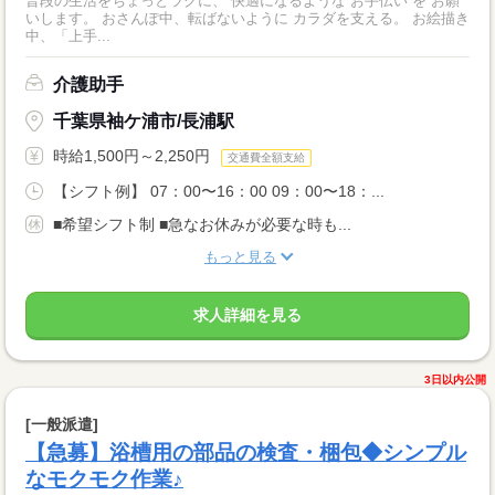
普段の生活をちょっとラクに、 快適になるような“お手伝い”を お願
いします。 おさんぽ中、転ばないように カラダを支える。 お絵描き
中、「上手...
介護助手
千葉県袖ケ浦市/長浦駅
時給1,500円～2,250円
交通費全額支給
【シフト例】 07：00〜16：00 09：00〜18：...
■希望シフト制 ■急なお休みが必要な時も...
もっと見る
求人詳細を見る
3日以内公開
[一般派遣]
【急募】浴槽用の部品の検査・梱包◆シンプル
なモクモク作業♪