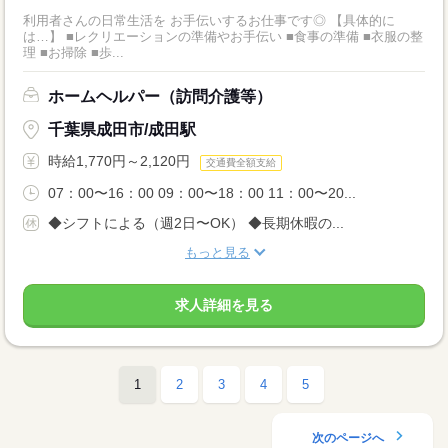
利用者さんの日常生活を お手伝いするお仕事です◎ 【具体的に
は…】 ■レクリエーションの準備やお手伝い ■食事の準備 ■衣服の整
理 ■お掃除 ■歩...
ホームヘルパー（訪問介護等）
千葉県成田市/成田駅
時給1,770円～2,120円
交通費全額支給
07：00〜16：00 09：00〜18：00 11：00〜20...
◆シフトによる（週2日〜OK） ◆長期休暇の...
もっと見る
求人詳細を見る
1
2
3
4
5
次のページへ