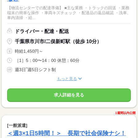
【物流センターでの配達準備】 ■主な業務 ・トラックの回送 ・業務
端末の簡単な操作 ・車両キズチェック ・配達品の返品確認 ・洗車、
車内清掃 ・給...
ドライバー・配達・配送
千葉県市川市/二俣新町駅（徒歩 10分）
時給1,450円～
［1］5：00〜14：00 休憩：60分
週3日‾週5日シフト制
もっと見る
求人詳細を見る
1週間以内公開
[一般派遣]
＜週3×1日5時間！＞ 長期で社会保険ナシ！