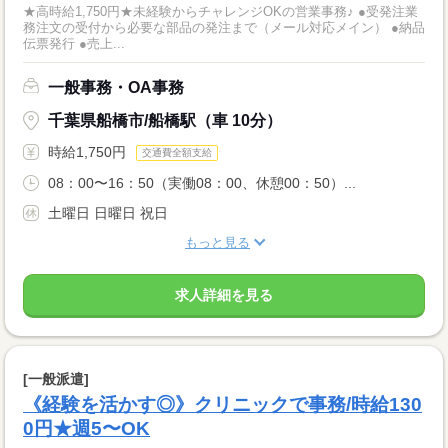
★高時給1,750円★未経験からチャレンジOKの営業事務♪ ●受発注業
務注文の受付から必要な部品の発注まで（メール対応メイン） ●納品
伝票発行 ●売上...
一般事務・OA事務
千葉県船橋市/船橋駅（車 10分）
時給1,750円
交通費全額支給
08：00〜16：50（実働08：00、休憩00：50）...
土曜日 日曜日 祝日
もっと見る
求人詳細を見る
[一般派遣]
《経験を活かす◎》クリニックで事務/時給130
0円★週5〜OK