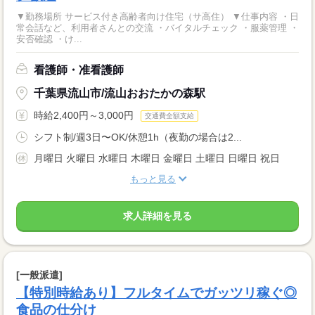
▼勤務場所 サービス付き高齢者向け住宅（サ高住） ▼仕事内容 ・日
常会話など、利用者さんとの交流 ・バイタルチェック ・服薬管理 ・
安否確認 ・け...
看護師・准看護師
千葉県流山市/流山おおたかの森駅
時給2,400円～3,000円
交通費全額支給
シフト制/週3日〜OK/休憩1h（夜勤の場合は2...
月曜日 火曜日 水曜日 木曜日 金曜日 土曜日 日曜日 祝日
もっと見る
求人詳細を見る
[一般派遣]
【特別時給あり】フルタイムでガッツリ稼ぐ◎
食品の仕分け