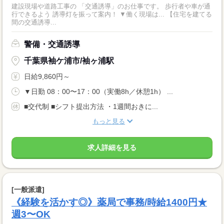
建設現場や道路工事の 「交通誘導」のお仕事です。 歩行者や車が通
行できるよう 誘導灯を振って案内！ ▼働く現場は... 【住宅を建てる
間の交通誘導...
警備・交通誘導
千葉県袖ケ浦市/袖ヶ浦駅
日給9,860円～
▼日勤 08：00〜17：00（実働8h／休憩1h） ...
■交代制 ■シフト提出方法 ・1週間おきに...
もっと見る
求人詳細を見る
[一般派遣]
《経験を活かす◎》薬局で事務/時給1400円★
週3〜OK