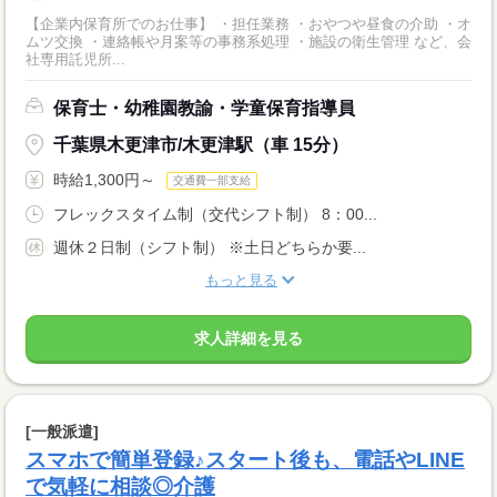
【企業内保育所でのお仕事】 ・担任業務 ・おやつや昼食の介助 ・オ
ムツ交換 ・連絡帳や月案等の事務系処理 ・施設の衛生管理 など、会
社専用託児所...
保育士・幼稚園教諭・学童保育指導員
千葉県木更津市/木更津駅（車 15分）
時給1,300円～
交通費一部支給
フレックスタイム制（交代シフト制） 8：00...
週休２日制（シフト制） ※土日どちらか要...
もっと見る
求人詳細を見る
[一般派遣]
スマホで簡単登録♪スタート後も、電話やLINE
で気軽に相談◎介護