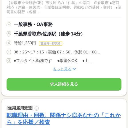
【香取市☆未経験OK】市役所での「住基」の窓口 ＠香取市 ●窓口
対応（戸籍・住民票・印鑑登録証明書、異動などの受付・交付） ●証
明書の発行（各種...
一般事務・OA事務
千葉県香取市/佐原駅（徒歩 14分）
時給1,250円
交通費一部支給
08：25〜17：15（実働 07：50、休憩 01：00...
●フルタイム勤務です ●希望休OK ●土...
もっと見る
求人詳細を見る
[無期雇用派遣]
?
転職理由・回数、関係ナシ◎あなたの「これか
ら」を応援／検査