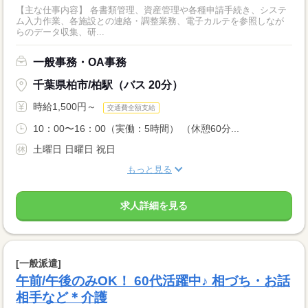
【主な仕事内容】 各書類管理、資産管理や各種申請手続き、システ
ム入力作業、各施設との連絡・調整業務、電子カルテを参照しなが
らのデータ収集、研...
一般事務・OA事務
千葉県柏市/柏駅（バス 20分）
時給1,500円～
交通費全額支給
10：00〜16：00（実働：5時間） （休憩60分...
土曜日 日曜日 祝日
もっと見る
求人詳細を見る
[一般派遣]
午前/午後のみOK！ 60代活躍中♪ 相づち・お話
相手など＊介護