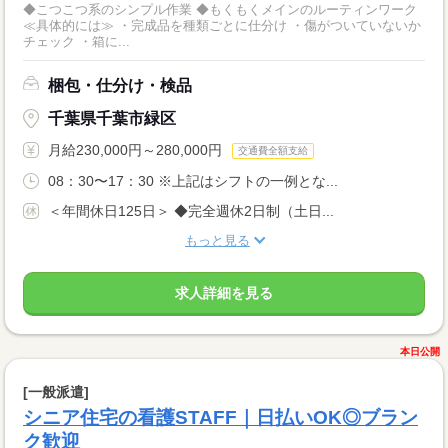
◆こつこつ系のシンプル作業 ◆もくもくメインのルーティンワーク
≪具体的には≫ ・完成品を種類ごとに仕分け ・傷がついていないか
チェック ・箱に...
梱包・仕分け・検品
千葉県千葉市緑区
月給230,000円～280,000円
交通費全額支給
08：30〜17：30 ※上記はシフトの一例とな...
＜年間休日125日＞ ◆完全週休2日制（土日...
もっと見る
求人詳細を見る
本日公開
[一般派遣]
シニア住宅の看護STAFF｜日払いOK◎ブラン
ク歓迎