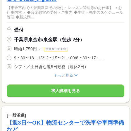
【東金市内での音楽教室での受付・レッスン管理等のお仕事】 ＜お
仕事内容＞ ◆音楽教室の受付・ご案内 ◆生徒・先生のスケジュール
管理 ◆新規問...
受付
千葉県東金市/東金駅（徒歩 2分）
時給1,750円～
交通費一部支給
9：30〜18：15/12：15〜21：00/8：30〜17：...
シフト／土日含む週5日勤務（週休2日）
もっと見る
求人詳細を見る
[一般派遣]
【週3日〜OK】物流センターで洗車や車両準備
など