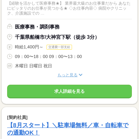
【経験を活かして医療事務★】 業界最大級のお仕事量だから あなた
にピッタリのお仕事が見つかる★ ◇お仕事内容◇ 病院やクリニッ
ク、介護施設での ...
医療事務・調剤事務
千葉県船橋市/大神宮下駅（徒歩 3分）
時給1,400円～
交通費一部支給
09：00〜18：00 09：00〜13：00
木曜日 日曜日 祝日
もっと見る
求人詳細を見る
[契約社員]
【8月スタート】＼駐車場無料／車・自転車で
の通勤OK！