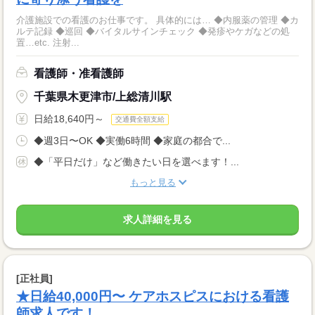
介護施設での看護のお仕事です。 具体的には… ◆内服薬の管理 ◆カ
ルテ記録 ◆巡回 ◆バイタルサインチェック ◆発疹やケガなどの処
置…etc. 注射...
看護師・准看護師
千葉県木更津市/上総清川駅
日給18,640円～
交通費全額支給
◆週3日〜OK ◆実働6時間 ◆家庭の都合で...
◆「平日だけ」など働きたい日を選べます！...
もっと見る
求人詳細を見る
[正社員]
★日給40,000円〜 ケアホスピスにおける看護
師求人です！