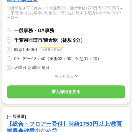
10月開始★平日休み／＼車通勤OK／受付事務♪270万円〜350万円 ●
ご来店頂いたお客様の対応や、取引先に対する電話やメールでのフ
ォロー
一般事務・OA事務
千葉県匝瑳市/飯倉駅（徒歩 9分）
時給1,450円
交通費全額支給
09：20〜18：40（実働08：00、休憩01：20）...
火曜日 水曜日 祝日
もっと見る
求人詳細を見る
[一般派遣]
【総合・フロアー受付】時給1750円以上/教育
業界◆残業少なめ◎