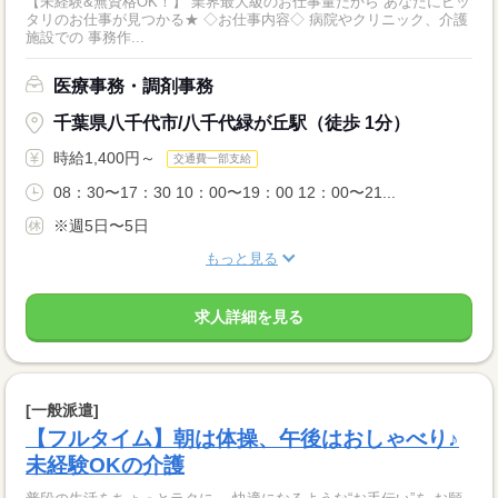
【未経験&無資格OK！】 業界最大級のお仕事量だから あなたにピッ
タリのお仕事が見つかる★ ◇お仕事内容◇ 病院やクリニック、介護
施設での 事務作...
医療事務・調剤事務
千葉県八千代市/八千代緑が丘駅（徒歩 1分）
時給1,400円～
交通費一部支給
08：30〜17：30 10：00〜19：00 12：00〜21...
※週5日〜5日
もっと見る
求人詳細を見る
[一般派遣]
【フルタイム】朝は体操、午後はおしゃべり♪
未経験OKの介護