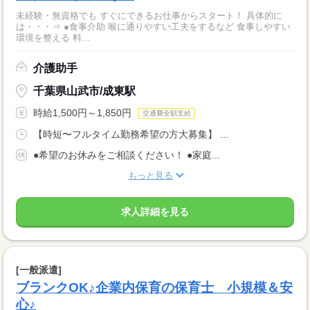
未経験・無資格でも すぐにできるお仕事からスタート！ 具体的に
は・・・⇒ ●食事介助 喉に通りやすい工夫をするなど 食事しやすい
環境を整える 料...
介護助手
千葉県山武市/成東駅
時給1,500円～1,850円
交通費全額支給
【時短〜フルタイム勤務希望の方大募集】 ...
●希望のお休みをご相談ください！ ●家庭...
もっと見る
求人詳細を見る
[一般派遣]
ブランクOK♪企業内保育の保育士 小規模＆安
心♪