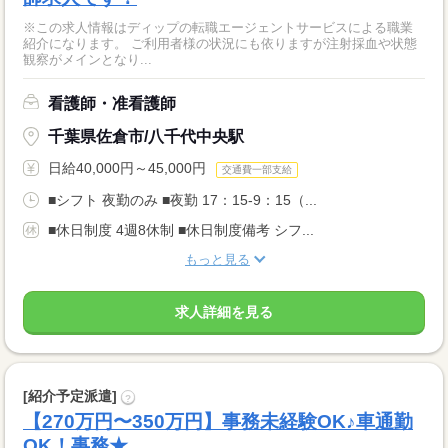
※この求人情報はディップの転職エージェントサービスによる職業
紹介になります。 ご利用者様の状況にも依りますが注射採血や状態
観察がメインとなり...
看護師・准看護師
千葉県佐倉市/八千代中央駅
日給40,000円～45,000円
交通費一部支給
■シフト 夜勤のみ ■夜勤 17：15-9：15（...
■休日制度 4週8休制 ■休日制度備考 シフ...
もっと見る
求人詳細を見る
[紹介予定派遣]
?
【270万円〜350万円】事務未経験OK♪車通勤
OK！事務★