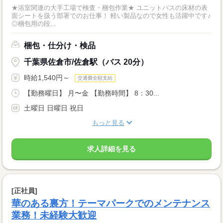
★浴室関連の大手工場で検査・梱包作業★ ユニットバスの床材の表
面シートを扱う部署でのお仕事！ 軽い製品なので女性も活躍中です♪
◎梱包用の段...
梱包・仕分け・検品
千葉県佐倉市/佐倉駅（バス 20分）
時給1,540円～
交通費全額支給
【勤務曜日】 月〜金 【勤務時間】 8：30...
土曜日 日曜日 祝日
もっと見る
求人詳細を見る
[正社員]
華のある裏方！テーマパークでのメンテナンス
業務！未経験大歓迎