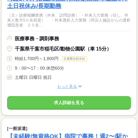
土日祝休み/長期勤務
（主）診療報酬業務（外来、訪問診療） ・外来入力業務（但し、外
来人数月5０名程度） ・外来透析入力業務（同法人施設からの透析
通院患者 ２０名...
医療事務・調剤事務
千葉県千葉市稲毛区/動物公園駅（車 15分）
時給1,700円～1,800円
交通費全額支給
9：00〜17：00 休憩60分
土曜日 日曜日 祝日
もっと見る
求人詳細を見る
[一般派遣]
【未経験/無資格OK】病院で事務！週2〜/駅か