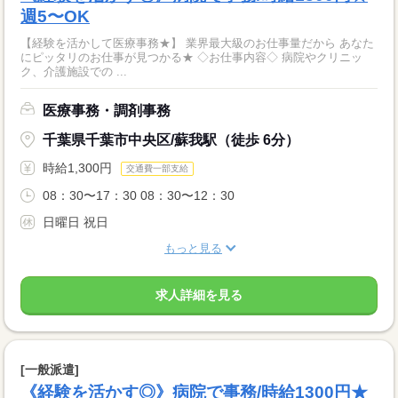
週5〜OK
【経験を活かして医療事務★】 業界最大級のお仕事量だから あなた
にピッタリのお仕事が見つかる★ ◇お仕事内容◇ 病院やクリニッ
ク、介護施設での ...
医療事務・調剤事務
千葉県千葉市中央区/蘇我駅（徒歩 6分）
時給1,300円
交通費一部支給
08：30〜17：30 08：30〜12：30
日曜日 祝日
もっと見る
求人詳細を見る
[一般派遣]
《経験を活かす◎》病院で事務/時給1300円★