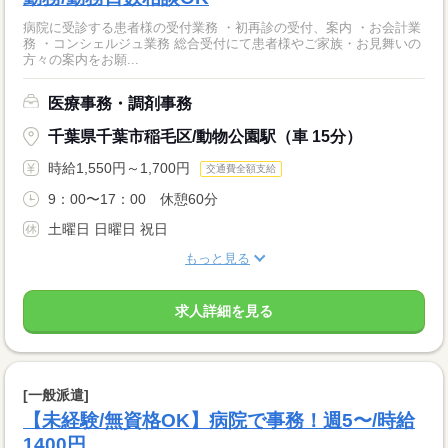
病院に受診する患者様の受付業務 ・初再診の受付、案内 ・お会計業
務 ・コンシェルジュ業務 総合受付にて患者様やご家族・お見舞いの
方々の案内をお願...
医療事務・調剤事務
千葉県千葉市稲毛区/動物公園駅（車 15分）
時給1,550円～1,700円
交通費全額支給
9：00〜17：00 休憩60分
土曜日 日曜日 祝日
もっと見る
求人詳細を見る
[一般派遣]
【未経験/無資格OK】病院で事務！週5〜/時給
1400円