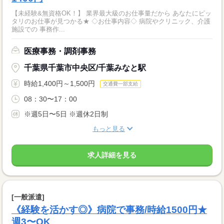
【未経験&無資格OK！】 業界最大級のお仕事量だから あなたにピッ
タリのお仕事が見つかる★ ◇お仕事内容◇ 病院やクリニック、介護
施設での 事務作...
医療事務・調剤事務
千葉県千葉市中央区/千葉みなと駅
時給1,400円～1,500円
交通費一部支給
08：30〜17：00
※週5日〜5日 ※週休2日制
もっと見る
求人詳細を見る
[一般派遣]
《経験を活かす◎》病院で事務/時給1500円★
週3〜OK