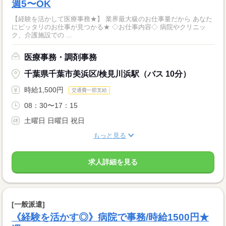
週5〜OK
【経験を活かして医療事務★】 業界最大級のお仕事量だから あなた
にピッタリのお仕事が見つかる★ ◇お仕事内容◇ 病院やクリニッ
ク、介護施設での ...
医療事務・調剤事務
千葉県千葉市美浜区/検見川浜駅（バス 10分）
時給1,500円
交通費一部支給
08：30〜17：15
土曜日 日曜日 祝日
もっと見る
求人詳細を見る
[一般派遣]
《経験を活かす◎》病院で事務/時給1500円★