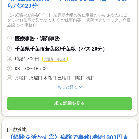
らバス20分
【未経験&無資格OK！】 業界最大級のお仕事量だから あなたにピッ
タリのお仕事が見つかる★ ◇お仕事内容◇ 病院やクリニック、介護
施設での 事務作...
医療事務・調剤事務
千葉県千葉市若葉区/千葉駅（バス 20分）
時給1,300円
交通費一部支給
08：30〜16：00
月曜日 火曜日 木曜日 土曜日 日曜日 祝日
もっと見る
求人詳細を見る
[一般派遣]
《経験を活かす◎》病院で事務/時給1300円★