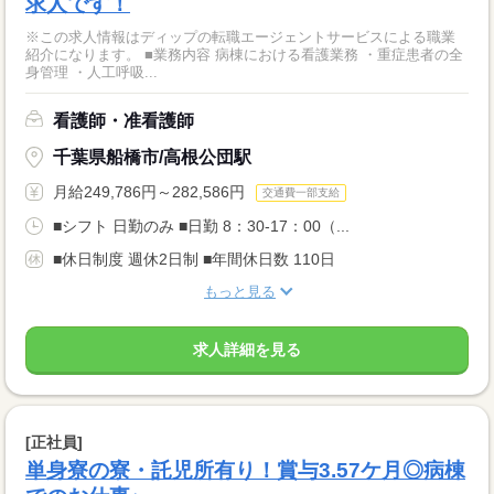
求人です！
※この求人情報はディップの転職エージェントサービスによる職業
紹介になります。 ■業務内容 病棟における看護業務 ・重症患者の全
身管理 ・人工呼吸...
看護師・准看護師
千葉県船橋市/高根公団駅
月給249,786円～282,586円
交通費一部支給
■シフト 日勤のみ ■日勤 8：30-17：00（...
■休日制度 週休2日制 ■年間休日数 110日
もっと見る
求人詳細を見る
[正社員]
単身寮の寮・託児所有り！賞与3.57ケ月◎病棟