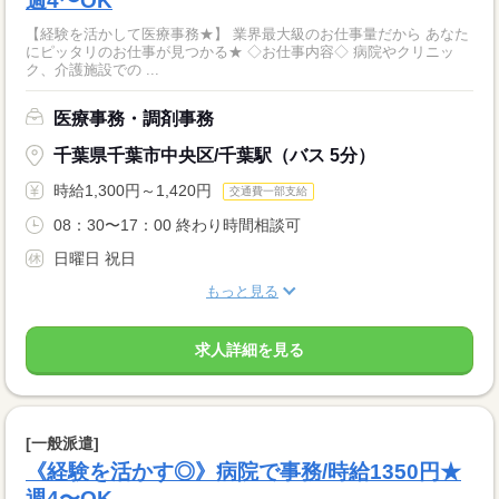
週4〜OK
【経験を活かして医療事務★】 業界最大級のお仕事量だから あなた
にピッタリのお仕事が見つかる★ ◇お仕事内容◇ 病院やクリニッ
ク、介護施設での ...
医療事務・調剤事務
千葉県千葉市中央区/千葉駅（バス 5分）
時給1,300円～1,420円
交通費一部支給
08：30〜17：00 終わり時間相談可
日曜日 祝日
もっと見る
求人詳細を見る
[一般派遣]
《経験を活かす◎》病院で事務/時給1350円★
週4〜OK