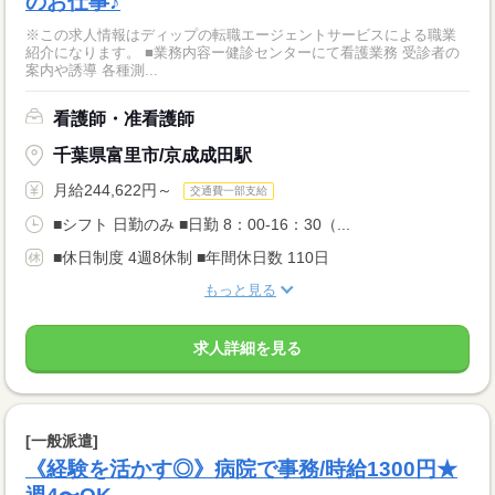
のお仕事♪
※この求人情報はディップの転職エージェントサービスによる職業
紹介になります。 ■業務内容ー健診センターにて看護業務 受診者の
案内や誘導 各種測...
看護師・准看護師
千葉県富里市/京成成田駅
月給244,622円～
交通費一部支給
■シフト 日勤のみ ■日勤 8：00-16：30（...
■休日制度 4週8休制 ■年間休日数 110日
もっと見る
求人詳細を見る
[一般派遣]
《経験を活かす◎》病院で事務/時給1300円★