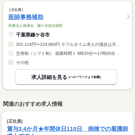
正社員
医師事務補助
医療法人徳洲会 鎌ケ谷総合病院
千葉県鎌ケ谷市
202,114円〜224,860円 ※フルタイム求人の場合は月額（換算額）、パート求人の場合は時間額を表示しています。
交替制（シフト制） 就業時間１ 8時30分〜17時00分 就業時間２ 8時00分〜16時30分 就業時間に関する特記事項 １日７時間３０分労働
その他
求人詳細を見る
(ハローワークより転載)
関連のおすすめ求人情報
[正社員]
賞与3.4か月★年間休日110日 病棟での看護師