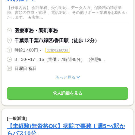
【仕事内容】 会計業務、受付対応、データ入力、保険料の請求業
務、書類の作成・管理 、電話対応 、その他サポート業務をお願いい
たします。 ★実施...
医療事務・調剤事務
千葉県千葉市緑区/誉田駅（徒歩 12分）
時給1,400円～
交通費全額支給
8：30〜17：15（実働：7時間45分） （休憩6...
日曜日 祝日
もっと見る
求人詳細を見る
[一般派遣]
【未経験/無資格OK】病院で事務！週5〜/駅か
らバス10分