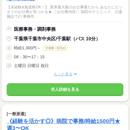
【未経験&無資格OK！】 業界最大級のお仕事量だから あなたにピッ
タリのお仕事が見つかる★ ◇お仕事内容◇ 病院やクリニック、介護
施設での 事務作...
医療事務・調剤事務
千葉県千葉市中央区/千葉駅（バス 10分）
時給1,300円～
交通費一部支給
08：30〜17：15
土曜日 日曜日 祝日
もっと見る
求人詳細を見る
[一般派遣]
《経験を活かす◎》病院で事務/時給1500円★
週3〜OK