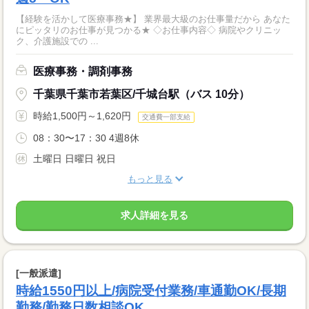
【経験を活かして医療事務★】 業界最大級のお仕事量だから あなた
にピッタリのお仕事が見つかる★ ◇お仕事内容◇ 病院やクリニッ
ク、介護施設での ...
医療事務・調剤事務
千葉県千葉市若葉区/千城台駅（バス 10分）
時給1,500円～1,620円
交通費一部支給
08：30〜17：30 4週8休
土曜日 日曜日 祝日
もっと見る
求人詳細を見る
[一般派遣]
時給1550円以上/病院受付業務/車通勤OK/長期
勤務/勤務日数相談OK