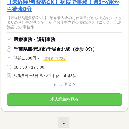
【未経験/無資格OK】病院で事務！週5〜/駅か
ら徒歩8分
【未経験&無資格OK！】 業界最大級のお仕事量だから あなたにピッ
タリのお仕事が見つかる★ ◇お仕事内容◇ 病院やクリニック、介護
施設での 事務作...
医療事務・調剤事務
千葉県四街道市/千城台北駅（徒歩 8分）
時給1,500円～
交通費一部支給
08：30〜17：00
※週5日〜5日 ※シフト休 4週8休
もっと見る
求人詳細を見る
1