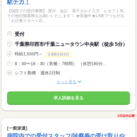
駅チカ！
【病院での受付事務】 受付、会計、電子カルテ入力、レセプト等、
その他付随業務をお願いいたします！ ★実施中★LINEでつながる
「お仕事スタート応...
受付
千葉県印西市/千葉ニュータウン中央駅（徒歩 5分）
時給1,550円～
交通費全額支給
8：30〜18：30（実働：7時間） （休憩180分...
シフト勤務 週休2日制
もっと見る
求人詳細を見る
3日以内公開
[一般派遣]
病院内での受付スタッフ/診察券の受け取りや