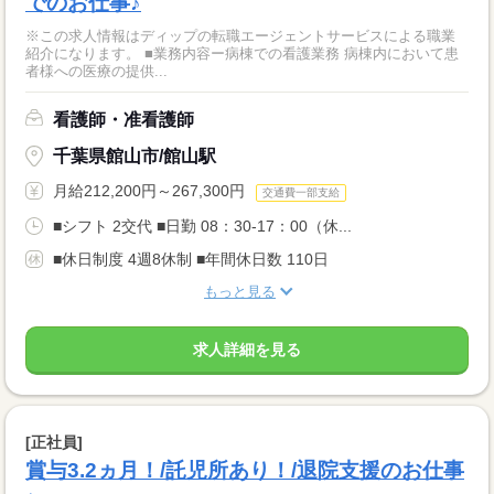
でのお仕事♪
※この求人情報はディップの転職エージェントサービスによる職業
紹介になります。 ■業務内容ー病棟での看護業務 病棟内において患
者様への医療の提供...
看護師・准看護師
千葉県館山市/館山駅
月給212,200円～267,300円
交通費一部支給
■シフト 2交代 ■日勤 08：30-17：00（休...
■休日制度 4週8休制 ■年間休日数 110日
もっと見る
求人詳細を見る
[正社員]
賞与3.2ヵ月！/託児所あり！/退院支援のお仕事