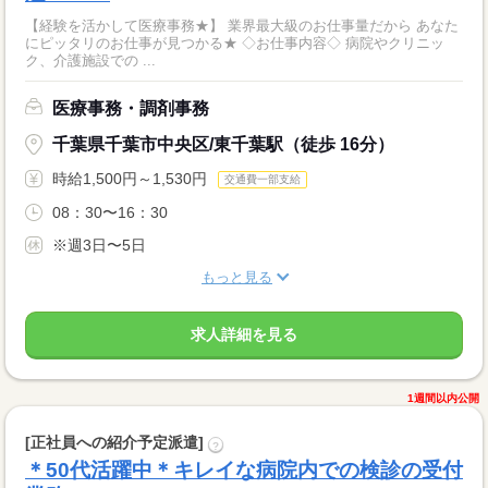
【経験を活かして医療事務★】 業界最大級のお仕事量だから あなた
にピッタリのお仕事が見つかる★ ◇お仕事内容◇ 病院やクリニッ
ク、介護施設での ...
医療事務・調剤事務
千葉県千葉市中央区/東千葉駅（徒歩 16分）
時給1,500円～1,530円
交通費一部支給
08：30〜16：30
※週3日〜5日
もっと見る
求人詳細を見る
1週間以内公開
[正社員への紹介予定派遣]
?
＊50代活躍中＊キレイな病院内での検診の受付