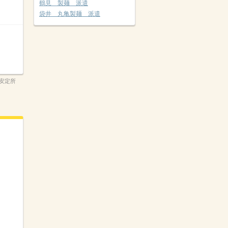
鶴見 製麺 派遣
袋井 丸亀製麺 派遣
安定所