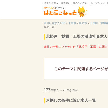
派遣社員求人・派遣のお仕事のことなら【はたらこねっと
派遣社員求人TOP
>
千葉県
>
松戸市
>
千代田・常磐
場の一覧
北松戸 製麺 工場の派遣社員求人
条件の一部にマッチした「北松戸 工場」に関す
このテーマに関連するページ
177
件中 / 1～25件を表示
お探しの条件に近い求人一覧