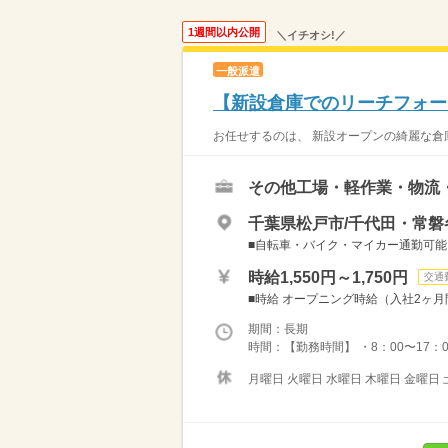
1週間以内公開
＼イチオシ!／
一般派遣
【新設倉庫でのリーチフォー
お任せするのは、 新設オープンの綺麗な倉庫
その他工場・軽作業・物流
千葉県松戸市/千代田・常
■自転車・バイク・マイカー通勤可能
時給1,550円～1,750円
交通
■時給 オープニング時給（入社2ヶ月間） 
期間：長期
時間：【勤務時間】 ・8：00〜17：0
月曜日 火曜日 水曜日 木曜日 金曜日 