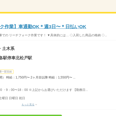
ク作業】車通勤OK＊週3日〜＊日払いOK
での リーチフォーク作業です！ ▼具体的には… ◇入荷した商品の格納 ◇...
・土木系
磐各駅停車北松戸駅
費一部支給
時給：1,750円〜 2ヶ月目以降 時給：1,550円〜 ...
0 ・9：00〜18：00 ※上記からお選びいただけます 【勤務日...
土曜日 日曜日 祝日
もっと見る