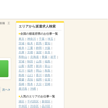
製麺 工
エリアから派遣求人検索
全国の都道府県のお仕事一覧
東京
神奈川
千葉
埼玉
茨城
栃木
群馬
愛知
岐阜
三重
静岡
大阪
兵庫
京都
滋賀
奈良
和歌山
北海道
青森
岩手
宮城
秋田
山形
福島
山梨
長野
新潟
富山
石川
福井
岡山
鳥取
島根
山口
香川
徳島
愛媛
高知
福岡
佐賀
長崎
熊本
大分
宮崎
鹿児島
沖縄
次へ
人気のエリアのお仕事一覧
港区
千代田区
新宿区
中央区
渋谷区
品川区