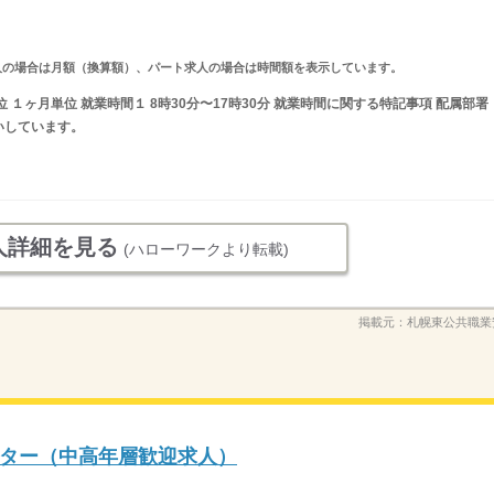
ルタイム求人の場合は月額（換算額）、パート求人の場合は時間額を表示しています。
 １ヶ月単位 就業時間１ 8時30分〜17時30分 就業時間に関する特記事項 配属部署
いしています。
人詳細を見る
(ハローワークより転載)
掲載元：
札幌東公共職業
ター（中高年層歓迎求人）