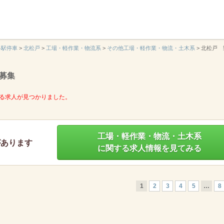
】
各駅停車
>
北松戸
>
工場・軽作業・物流系
>
その他工場・軽作業・物流・土木系
>
北松戸 
募集
る求人が見つかりました。
工場・軽作業・物流・土木系
があります
に関する求人情報を見てみる
1
2
3
4
5
…
8