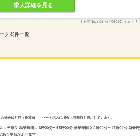
求人詳細を見る
お仕事No.：
02_松戸0801C_キュネリフ
ーク案件一覧
ルタイム求人の場合は月額（換算額）、パート求人の場合は時間額を表示しています。
年単位 就業時間１ 6時00分〜15時00分 就業時間２ 8時00分〜17時00分 就業時
がある場合があります