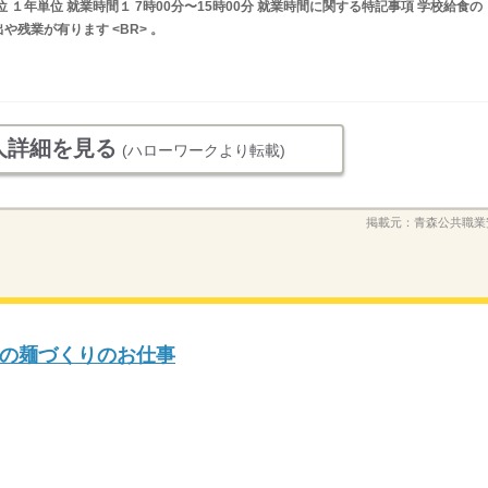
 １年単位 就業時間１ 7時00分〜15時00分 就業時間に関する特記事項 学校給食の
残業が有ります <BR> 。
人詳細を見る
(ハローワークより転載)
掲載元：
青森公共職業
の麺づくりのお仕事