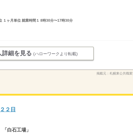
１ヶ月単位 就業時間１ 8時30分〜17時30分
人詳細を見る
(ハローワークより転載)
掲載元：
札幌東公共職業
２２日
 「白石工場」