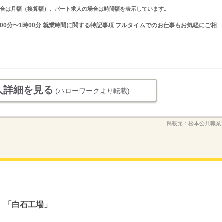
求人の場合は月額（換算額）、パート求人の場合は時間額を表示しています。
時00分〜1時00分 就業時間に関する特記事項 フルタイムでのお仕事もお気軽にご相
人詳細を見る
(ハローワークより転載)
掲載元：
松本公共職業
 「白石工場」