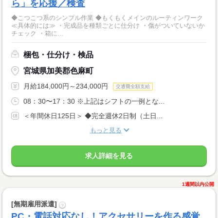
ら」を応援／検査
◆こつこつ系のシンプル作業 ◆もくもくメインのルーティンワーク
≪具体的には≫ ・完成品を種類ごとに仕分け ・傷がついていないか
チェック ・箱に...
梱包・仕分け・検品
宮城県加美郡色麻町
月給184,000円～234,000円
交通費全額支給
08：30〜17：30 ※上記はシフトの一例とな...
＜年間休日125日＞ ◆完全週休2日制（土日...
もっと見る
求人詳細を見る
1週間以内公開
[無期雇用派遣]
?
PC・電話対応なし！アクセサリーを作る感覚