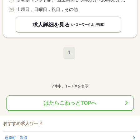
交替制（シフト制） 就業時間１ 9時00分〜18時00分 就業時間２ 8時00分〜17時00分 就業時間に関する特記事項 ※基本は（１）９時〜１８時ですが、学校長期休暇期間と学校休日 <BR> の場合のみ（２）早出（８時〜１７時）となる場合があります。
土曜日，日曜日，祝日，その他
求人詳細を見る
(ハローワークより転載)
1
7
件中、1～7件を表示
はたらこねっとTOPへ
おすすめ求人ワード
色麻町 派遣