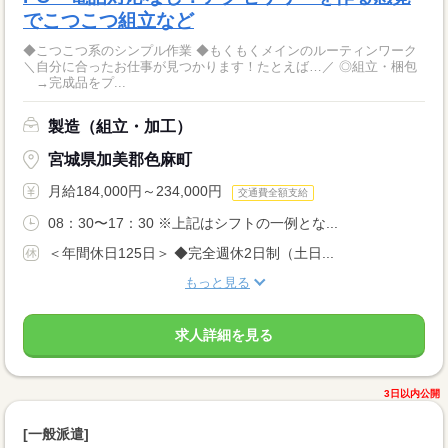
でこつこつ組立など
◆こつこつ系のシンプル作業 ◆もくもくメインのルーティンワーク
＼自分に合ったお仕事が見つかります！たとえば…／ ◎組立・梱包
→完成品をプ...
製造（組立・加工）
宮城県加美郡色麻町
月給184,000円～234,000円
交通費全額支給
08：30〜17：30 ※上記はシフトの一例とな...
＜年間休日125日＞ ◆完全週休2日制（土日...
もっと見る
求人詳細を見る
3日以内公開
[一般派遣]