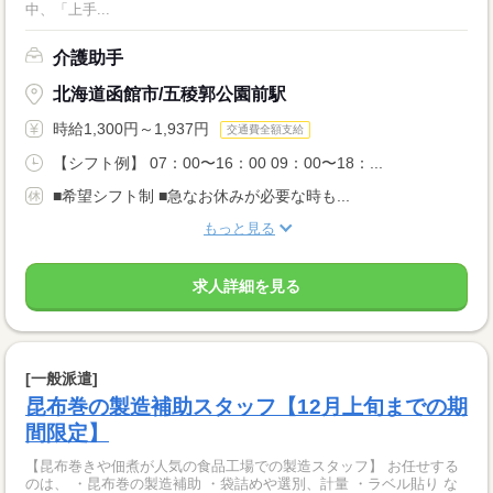
中、「上手...
介護助手
北海道函館市/五稜郭公園前駅
時給1,300円～1,937円
交通費全額支給
【シフト例】 07：00〜16：00 09：00〜18：...
■希望シフト制 ■急なお休みが必要な時も...
もっと見る
求人詳細を見る
[一般派遣]
昆布巻の製造補助スタッフ【12月上旬までの期
間限定】
【昆布巻きや佃煮が人気の食品工場での製造スタッフ】 お任せする
のは、 ・昆布巻の製造補助 ・袋詰めや選別、計量 ・ラベル貼り な