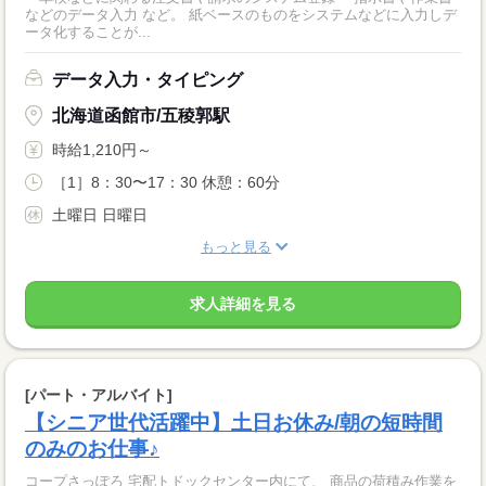
などのデータ入力 など。 紙ベースのものをシステムなどに入力しデ
ータ化することが...
データ入力・タイピング
北海道函館市/五稜郭駅
時給1,210円～
［1］8：30〜17：30 休憩：60分
土曜日 日曜日
もっと見る
求人詳細を見る
[パート・アルバイト]
【シニア世代活躍中】土日お休み/朝の短時間
のみのお仕事♪
コープさっぽろ 宅配トドックセンター内にて、 商品の荷積み作業を