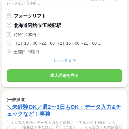
レークなどに使用...
フォークリフト
北海道函館市/五稜郭駅
時給1,400円～
［1］13：00〜22：00 ［2］16：00〜21：00 ...
土曜日 日曜日
もっと見る
求人詳細を見る
[一般派遣]
＼未経験OK／週2〜3日もOK・データ入力&チ
ェックなど！事務
＼大人気の事務・データ入力など多数／ 「アルバイト経験しかな
い...」 「接客はスキだけど、PCはニガテ...」 そんな方でも大歓迎◎