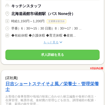
キッチンスタッフ
北海道函館市/函館駅（バス None分）
時給1,150円～1,200円
交通費全額支給
早番）6：30〜15：30 日勤）8：30〜17：30 ...
◆有給休暇 ◆介護休暇 ◆育児休暇 ◆産前...
もっと見る
求人詳細を見る
3日以内公開
[正社員]
日吉ショートステイそよ風／栄養士・管理栄養
士
お客様の食事形態や地域の味覚に合わせた献立編集や食材の発注・
在庫管理、帳票作成、食材費の管理などを担当。調理補助や配膳・
下膳、厨房の衛生管理...