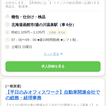
お任せします。 【具体的には…】 トドックの組合員様へお届けする
商品を、 配達車...
梱包・仕分け・検品
北海道函館市/湯の川温泉駅（車 6分）
時給1,105円～1,135円
交通費一部支給
07：00〜09：00 ■週10時間勤務 ■シフト制...
土曜日 日曜日
もっと見る
求人詳細を見る
[一般派遣]
【平日のみオフィスワーク】自動車関連会社で
の総務・経理事務
【タイヤの販売や車の整備を行う会社での事務スタッフ募集！】 お