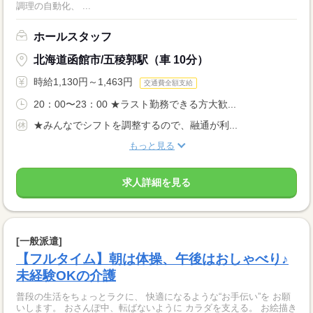
調理の自動化、 ...
ホールスタッフ
北海道函館市/五稜郭駅（車 10分）
時給1,130円～1,463円
交通費全額支給
20：00〜23：00 ★ラスト勤務できる方大歓...
★みんなでシフトを調整するので、融通が利...
もっと見る
求人詳細を見る
[一般派遣]
【フルタイム】朝は体操、午後はおしゃべり♪
未経験OKの介護
普段の生活をちょっとラクに、 快適になるような“お手伝い”を お願
いします。 おさんぽ中、転ばないように カラダを支える。 お絵描き