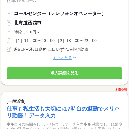
務前のアルコール...
コールセンター（テレフォンオペレーター）
北海道函館市
時給1,310円～
［1］11：00〜20：00 ［2］13：00〜22：00 ...
週5日〜週5日勤務 土日いずれか必須勤務
もっと見る
求人詳細を見る
本日公開
[一般派遣]
仕事も私生活も大切に♪17時台の退勤でメリハ
リ勤務！データ入力
◆◆自分の時間もしっかり持てる♪データ入力◆◆ 残業なし・残業少
なめの職場が多いので ピタッと定時に退勤することも可能です◎ さ