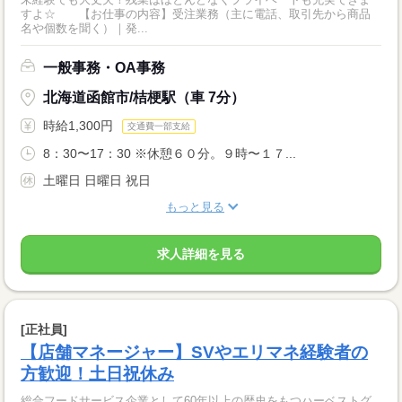
すよ☆ 【お仕事の内容】受注業務（主に電話、取引先から商品
名や個数を聞く）｜発...
一般事務・OA事務
北海道函館市/桔梗駅（車 7分）
時給1,300円
交通費一部支給
8：30〜17：30 ※休憩６０分。９時〜１７...
土曜日 日曜日 祝日
もっと見る
求人詳細を見る
[正社員]
【店舗マネージャー】SVやエリマネ経験者の
方歓迎！土日祝休み
総合フードサービス企業として60年以上の歴史をもつハーベストグ