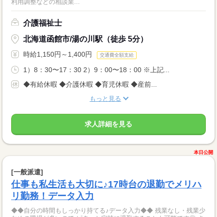
利用調整などの相談業...
介護福祉士
北海道函館市/湯の川駅（徒歩 5分）
時給1,150円～1,400円
交通費全額支給
1）8：30〜17：30 2）9：00〜18：00 ※上記...
◆有給休暇 ◆介護休暇 ◆育児休暇 ◆産前...
もっと見る
求人詳細を見る
本日公開
[一般派遣]
仕事も私生活も大切に♪17時台の退勤でメリハ
リ勤務！データ入力
◆◆自分の時間もしっかり持てる♪データ入力◆◆ 残業なし・残業少