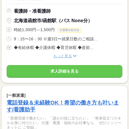
看護師・准看護師
北海道函館市/函館駅（バス None分）
時給1,300円～1,500円
交通費全額支給
9：15〜16：30 ※週3日〜就業日数のご相談...
◆有給休暇 ◆介護休暇 ◆育児休暇 ◆産前...
もっと見る
求人詳細を見る
[一般派遣]
電話登録＆未経験OK！希望の働き方も叶いま
す/看護助手
「医療現場で働きたい」 「誰かの役に立ちたい」 「将来役立つスキ
ルを身に付けたい」 介護・看護・福祉のお仕事なら、 ぜひニッソー
ネットに ご登録...