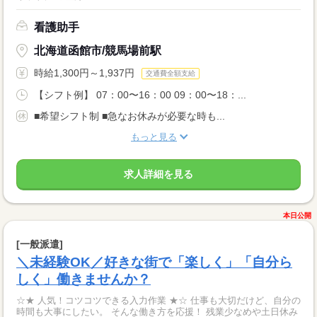
看護助手
北海道函館市/競馬場前駅
時給1,300円～1,937円
交通費全額支給
【シフト例】 07：00〜16：00 09：00〜18：...
■希望シフト制 ■急なお休みが必要な時も...
もっと見る
求人詳細を見る
本日公開
[一般派遣]
＼未経験OK／好きな街で「楽しく」「自分ら
しく」働きませんか？
☆★ 人気！コツコツできる入力作業 ★☆ 仕事も大切だけど、自分の
時間も大事にしたい。 そんな働き方を応援！ 残業少なめや土日休み