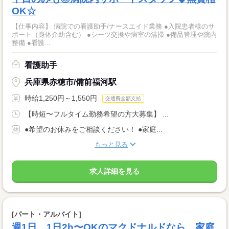
OK☆
【仕事内容】 病院での看護助手/ナースエイド業務 ●入院患者様のサ
ポート（身体介助含む） ●シーツ交換や病室の清掃 ●備品管理や院内
整備 ●看護...
看護助手
兵庫県赤穂市/備前福河駅
時給1,250円～1,550円
交通費全額支給
【時短〜フルタイム勤務希望の方大募集】 ...
●希望のお休みをご相談ください！ ●家庭...
もっと見る
求人詳細を見る
[パート・アルバイト]
週1日、1日2h〜OKのマクドナルドなら、家庭