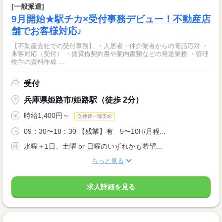
[一般派遣]
9月開始★駅チカ×受付事務デビュー！不動産店
舗でお客様対応♪
【不動産会社での受付事務】 ・入居者・仲介業者からの電話応対 ・
来客対応（受付） ・賃貸借契約書や案内書類などの発送業務 ・管理
物件の資料作成 ...
受付
兵庫県姫路市/姫路駅（徒歩 2分）
時給1,400円～
交通費一部支給
09：30〜18：30 【残業】有 5〜10H/月程...
水曜＋1日、土曜 or 日曜のいずれかも希望...
もっと見る
求人詳細を見る