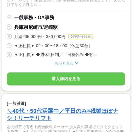
けでなく男性も活...
一般事務・OA事務
兵庫県尼崎市/尼崎駅
月給235,000円～350,000円
交通費一部支給
▼正社員▼ 09：00〜18：00（休憩60分）
▼正社員▼ ◆週休2日制／土日祝休み ◆有...
もっと見る
求人詳細を見る
[一般派遣]
＼40代・50代活躍中／平日のみ×残業ほぼナ
シ！リーチリフト
あの緑茶で有名！総合飲料メーカー 少人数の職場でモクモクとリフ
ト操作！ ■ミドル世代が主力の職場！ ■お盆・年末年始・GWの長期