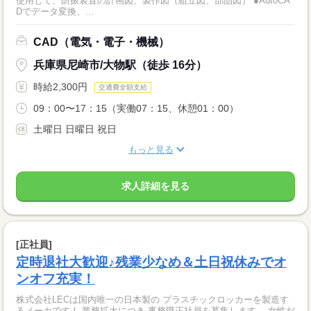
使用して、防振装置の計画図、製作図（組立図、部品図） ●AutoCA
Dでデータ変換、...
CAD（電気・電子・機械）
兵庫県尼崎市/大物駅（徒歩 16分）
時給2,300円
交通費全額支給
09：00〜17：15（実働07：15、休憩01：00）
土曜日 日曜日 祝日
もっと見る
求人詳細を見る
[正社員]
定時退社大歓迎♪残業少なめ＆土日祝休みでオ
ンオフ充実！
株式会社LECは国内唯一の日本製の プラスチックロッカーを製造す
るメーカです！ 業務拡大につき 事務職正社員を募集します。 女性だ