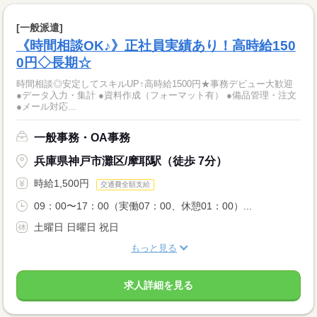
[一般派遣]
《時間相談OK♪》正社員実績あり！高時給150
0円◇長期☆
時間相談◎安定してスキルUP↑高時給1500円★事務デビュー大歓迎
●データ入力・集計 ●資料作成（フォーマット有） ●備品管理・注文
●メール対応...
一般事務・OA事務
兵庫県神戸市灘区/摩耶駅（徒歩 7分）
時給1,500円
交通費全額支給
09：00〜17：00（実働07：00、休憩01：00）...
土曜日 日曜日 祝日
もっと見る
求人詳細を見る