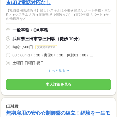
★ほぼ電話対応なし
【社員登用実績あり】難しいスキルは不要★簡単サポート事務＜車O
K＞ ●システム入力 ●在庫管理（個数入力） ●書類作成サポート ●そ
の他庶務など ...
一般事務・OA事務
兵庫県三田市/新三田駅（徒歩 10分）
時給1,500円
交通費全額支給
09：00〜17：30（実働07：30、休憩01：00）...
土曜日 日曜日 祝日
もっと見る
求人詳細を見る
[正社員]
無期雇用の安心☆制御盤の組立！経験を一生モ