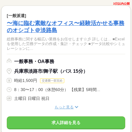
3日以内公開
[一般派遣]
〜海に臨む素敵なオフィス〜経験活かせる事務
のオシゴト＠淡路島
総務事務に関する幅広い業務をお任せします☆彡 詳しくは… ■Excel
を使用した労務データの作成・集計・チェック ■データ比較やシミュ
レーションに...
一般事務・OA事務
兵庫県淡路市/舞子駅（バス 15分）
時給1,500円
交通費一部支給
8：30〜17：00（休憩60分） 【残業】5時間...
土曜日 日曜日 祝日
もっと見る
求人詳細を見る