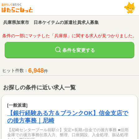
兵庫県加東市 日本ケイテムの派遣社員求人募集
条件の一部にマッチした「兵庫県」に関する求人が見つかりました。
変更する
条件を
6,948
ヒット件数：
件
お探しの条件に近い求人一覧
[一般派遣]
【銀行経験ある方＆ブランクOK】信金支店で
の後方事務｜尼崎
【尼崎センタープール前駅☆】安定×長期♪信金での後方事務 ■信用
金庫での後方事務伝票入力、整理、口座開設、入金処理、振込処理