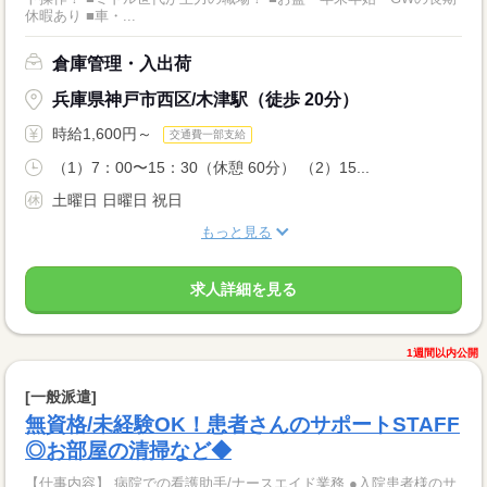
休暇あり ■車・...
倉庫管理・入出荷
兵庫県神戸市西区/木津駅（徒歩 20分）
時給1,600円～
交通費一部支給
（1）7：00〜15：30（休憩 60分） （2）15...
土曜日 日曜日 祝日
もっと見る
求人詳細を見る
1週間以内公開
[一般派遣]
無資格/未経験OK！患者さんのサポートSTAFF
◎お部屋の清掃など◆
【仕事内容】 病院での看護助手/ナースエイド業務 ●入院患者様のサ