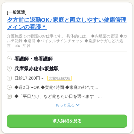
[一般派遣]
夕方前に退勤OK♪家庭と両立しやすい健康管理
メインの看護＊
介護施設での看護のお仕事です。 具体的には… ◆内服薬の管理 ◆カ
ルテ記録 ◆巡回 ◆バイタルサインチェック ◆発疹やケガなどの処
置…etc. 注射...
看護師・准看護師
兵庫県赤穂市/坂越駅
日給17,280円～
交通費全額支給
◆週2日〜OK ◆実働4時間 ◆家庭の都合で...
◆「平日だけ」など働きたい日を選べます！...
もっと見る
求人詳細を見る