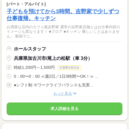
[パート・アルバイト]
子どもを預けてから3時間。吉野家で少しずつ
仕事復帰。キッチン
お洒落な店内のカフェ風吉野家 通常の吉野家店舗とはお仕事内容の
イメージも異なります！ ■フロア ■キッチン 難しいことはありませ
ん。 動画マニ...
ホールスタッフ
兵庫県加古川市/尾上の松駅（車 3分）
時給1,200円～1,500円
交通費全額支給
0：00〜0：00 ≪週2日／1日3時間〜OK！≫ ...
●シフト制 ※ワークライフバランスも充実...
もっと見る
求人詳細を見る