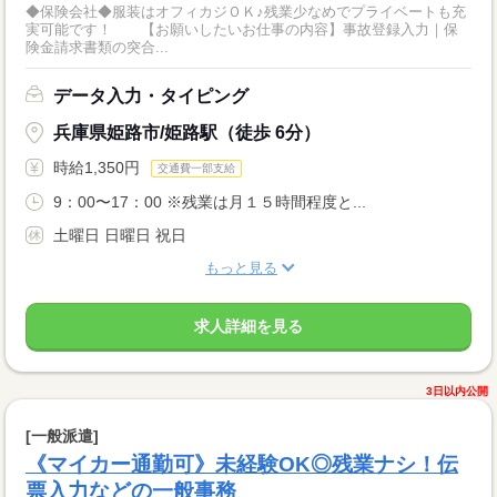
◆保険会社◆服装はオフィカジＯＫ♪残業少なめでプライベートも充
実可能です！ 【お願いしたいお仕事の内容】事故登録入力｜保
険金請求書類の突合...
データ入力・タイピング
兵庫県姫路市/姫路駅（徒歩 6分）
時給1,350円
交通費一部支給
9：00〜17：00 ※残業は月１５時間程度と...
土曜日 日曜日 祝日
もっと見る
求人詳細を見る
3日以内公開
[一般派遣]
《マイカー通勤可》未経験OK◎残業ナシ！伝
票入力などの一般事務