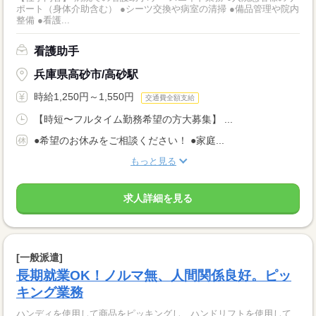
ポート（身体介助含む） ●シーツ交換や病室の清掃 ●備品管理や院内
整備 ●看護...
看護助手
兵庫県高砂市/高砂駅
時給1,250円～1,550円
交通費全額支給
【時短〜フルタイム勤務希望の方大募集】 ...
●希望のお休みをご相談ください！ ●家庭...
もっと見る
求人詳細を見る
[一般派遣]
長期就業OK！ノルマ無、人間関係良好。ピッ
キング業務
ハンディを使用して商品をピッキングし、ハンドリフトを使用して