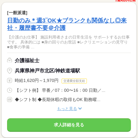
1週間以内公開
[一般派遣]
日勤のみ＊週3‾OK★ブランクも関係なし◎来
社・履歴書不要＠介護
【介護のお仕事】 施設利用者さまの日常生活を サポ―トするお仕事
です。 具体的には ■身の回りのお世話 ■レクリエーションの見守り
■食事の準備 ...
介護福祉士
兵庫県神戸市北区/神鉄道場駅
時給1,620円～1,970円
交通費全額支給
【シフト例】 早番／07：00〜16：00 日勤／...
◆シフト制 ◆長期休暇の取得もOK 勤務曜...
もっと見る
求人詳細を見る