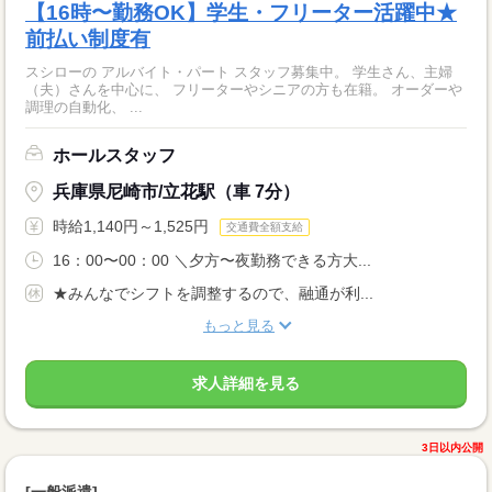
【16時〜勤務OK】学生・フリーター活躍中★
前払い制度有
スシローの アルバイト・パート スタッフ募集中。 学生さん、主婦
（夫）さんを中心に、 フリーターやシニアの方も在籍。 オーダーや
調理の自動化、 ...
ホールスタッフ
兵庫県尼崎市/立花駅（車 7分）
時給1,140円～1,525円
交通費全額支給
16：00〜00：00 ＼夕方〜夜勤務できる方大...
★みんなでシフトを調整するので、融通が利...
もっと見る
求人詳細を見る
3日以内公開
[一般派遣]