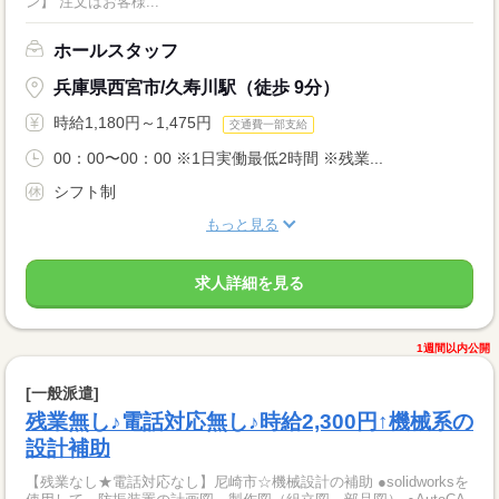
ン】 注文はお客様...
ホールスタッフ
兵庫県西宮市/久寿川駅（徒歩 9分）
時給1,180円～1,475円
交通費一部支給
00：00〜00：00 ※1日実働最低2時間 ※残業...
シフト制
もっと見る
求人詳細を見る
1週間以内公開
[一般派遣]
残業無し♪電話対応無し♪時給2,300円↑機械系の
設計補助
【残業なし★電話対応なし】尼崎市☆機械設計の補助 ●solidworksを