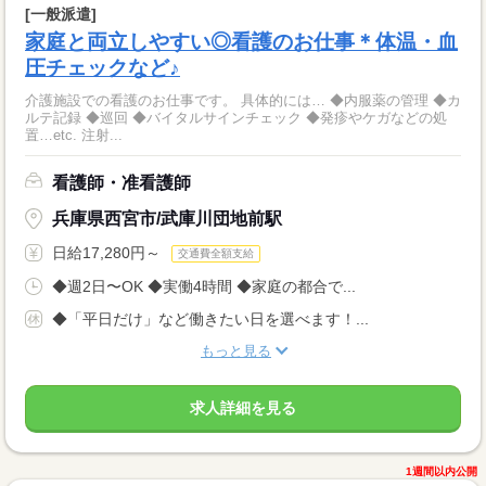
[一般派遣]
家庭と両立しやすい◎看護のお仕事＊体温・血
圧チェックなど♪
介護施設での看護のお仕事です。 具体的には… ◆内服薬の管理 ◆カ
ルテ記録 ◆巡回 ◆バイタルサインチェック ◆発疹やケガなどの処
置…etc. 注射...
看護師・准看護師
兵庫県西宮市/武庫川団地前駅
日給17,280円～
交通費全額支給
◆週2日〜OK ◆実働4時間 ◆家庭の都合で...
◆「平日だけ」など働きたい日を選べます！...
もっと見る
求人詳細を見る
1週間以内公開