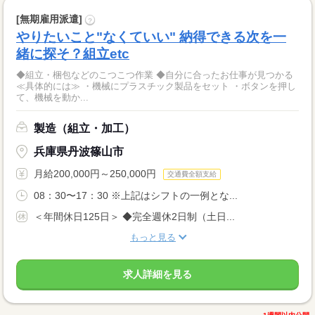
[無期雇用派遣]
?
やりたいこと"なくていい" 納得できる次を一
緒に探そ？組立etc
◆組立・梱包などのこつこつ作業 ◆自分に合ったお仕事が見つかる
≪具体的には≫ ・機械にプラスチック製品をセット ・ボタンを押し
て、機械を動か...
製造（組立・加工）
兵庫県丹波篠山市
月給200,000円～250,000円
交通費全額支給
08：30〜17：30 ※上記はシフトの一例とな...
＜年間休日125日＞ ◆完全週休2日制（土日...
もっと見る
求人詳細を見る