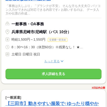
「事務は久しぶり」「ブランクが不安」 そんな方も大丈夫◎ パソコ
ン入力ができれば対応できる内容です♪ お願いするのは、 データ入
力や伝票の作成...
一般事務・OA事務
兵庫県尼崎市/尼崎駅（バス 10分）
時給1,500円～1,550円
交通費一部支給
8：30〜16：30（休憩60分）※残業なし！ ★...
土曜日 日曜日 祝日
もっと見る
求人詳細を見る
3日以内公開
[一般派遣]
【三田市】動きやすい服装で↑ゆったり穏やか