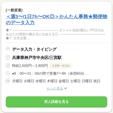
[一般派遣]
＜週3〜/1日7h〜OK◎＞かんたん事務★郵便物
のデータ入力
◆＊―――――――――――――― オシャレ自由/週払い/平日のみ
あなたの理想の働き方に出会える◎ ――――――――――――――
◆＊ 大手企業...
データ入力・タイピング
兵庫県神戸市中央区/三宮駅
時給1,500円～1,800円
交通費一部支給
●9：00〜21：00の間で実働7〜8h（休憩60分...
月曜日 火曜日 水曜日 木曜日 金曜日 土曜日 日曜日 祝日
もっと見る
求人詳細を見る