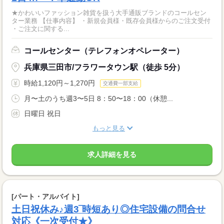
★かわいいファッション雑貨を扱う大手通販ブランドのコールセン
ター業務 【仕事内容】 ・新規会員様・既存会員様からのご注文受付
・ご注文に関する...
コールセンター（テレフォンオペレーター）
兵庫県三田市/フラワータウン駅（徒歩 5分）
時給1,120円～1,270円
交通費一部支給
月〜土のうち週3〜5日 8：50〜18：00（休憩...
日曜日 祝日
もっと見る
求人詳細を見る
[パート・アルバイト]
土日祝休み♪週3‾時短あり◎住宅設備の問合せ
対応《一次受付★》