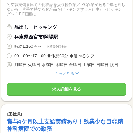
＼空調完備倉庫での化粧品を扱う軽作業／ PC作業がある台車を押し
ながら、片手で持てる化粧品をピッキングするお仕事♪ 〜ピッキン
グ〜 1.PC画面に...
品出し・ピッキング
兵庫県西宮市/岡場駅
時給1,150円～
交通費全額支給
09：00〜17：00 ◆休憩60分 ◆選べるシフ...
月曜日 火曜日 水曜日 木曜日 金曜日 土曜日 日曜日 祝日
もっと見る
求人詳細を見る
[正社員]
賞与4ケ月以上支給実績あり！残業少な目◎精
神科病院での勤務