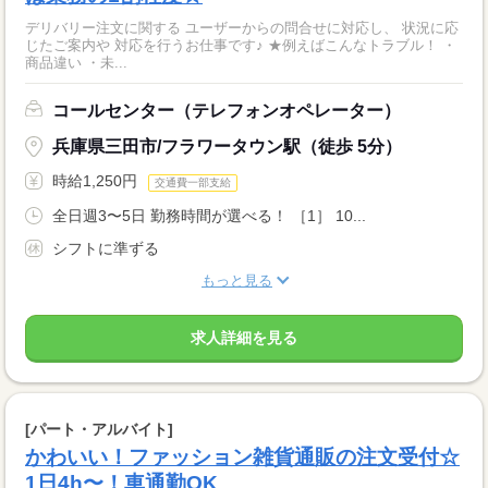
デリバリー注文に関する ユーザーからの問合せに対応し、 状況に応
じたご案内や 対応を行うお仕事です♪ ★例えばこんなトラブル！ ・
商品違い ・未...
コールセンター（テレフォンオペレーター）
兵庫県三田市/フラワータウン駅（徒歩 5分）
時給1,250円
交通費一部支給
全日週3〜5日 勤務時間が選べる！ ［1］ 10...
シフトに準ずる
もっと見る
求人詳細を見る
[パート・アルバイト]
かわいい！ファッション雑貨通販の注文受付☆
1日4h〜！車通勤OK