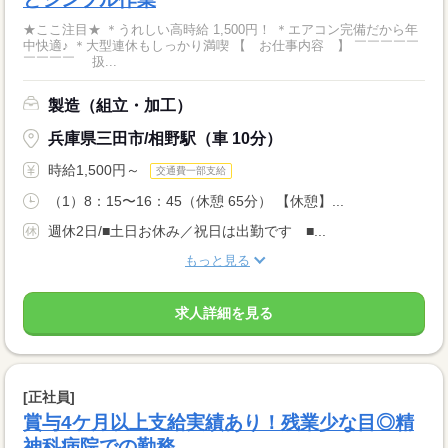
★ここ注目★ ＊うれしい高時給 1,500円！ ＊エアコン完備だから年
中快適♪ ＊大型連休もしっかり満喫 【 お仕事内容 】 ￣￣￣￣￣
￣￣￣￣ 扱...
製造（組立・加工）
兵庫県三田市/相野駅（車 10分）
時給1,500円～
交通費一部支給
（1）8：15〜16：45（休憩 65分） 【休憩】...
週休2日/■土日お休み／祝日は出勤です ■...
もっと見る
求人詳細を見る
[正社員]
賞与4ケ月以上支給実績あり！残業少な目◎精
神科病院での勤務