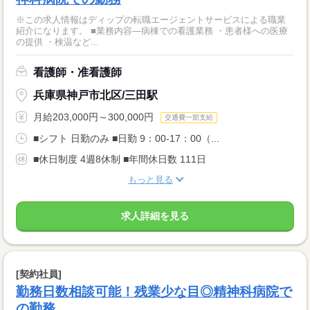
※この求人情報はディップの転職エージェントサービスによる職業
紹介になります。 ■業務内容―病棟での看護業務 ・患者様への医療
の提供 ・検温など...
看護師・准看護師
兵庫県神戸市北区/三田駅
月給203,000円～300,000円
交通費一部支給
■シフト 日勤のみ ■日勤 9：00-17：00（...
■休日制度 4週8休制 ■年間休日数 111日
もっと見る
求人詳細を見る
[契約社員]
勤務日数相談可能！残業少な目◎精神科病院で
の勤務