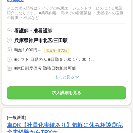
※この求人情報はディップの転職エージェントサービスによる職業
紹介になります。 ■業務内容―病棟での看護業務 ・患者様への医療
の提供 ・検温など...
看護師・准看護師
兵庫県神戸市北区/三田駅
時給1,600円～
交通費一部支給
■シフト 日勤のみ ■日勤 9：00-17：00（...
■休日制度備考 勤務日数相談可能
もっと見る
求人詳細を見る
[一般派遣]
車OK【社員化実績あり】気軽に休み相談◎完
全未経験からTRY☆