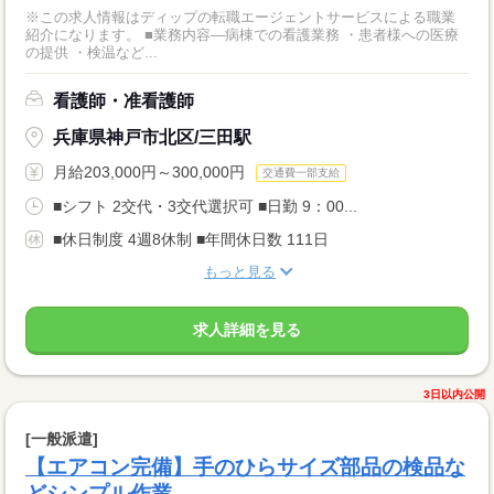
※この求人情報はディップの転職エージェントサービスによる職業
紹介になります。 ■業務内容―病棟での看護業務 ・患者様への医療
の提供 ・検温など...
看護師・准看護師
兵庫県神戸市北区/三田駅
月給203,000円～300,000円
交通費一部支給
■シフト 2交代・3交代選択可 ■日勤 9：00...
■休日制度 4週8休制 ■年間休日数 111日
もっと見る
求人詳細を見る
3日以内公開
[一般派遣]
【エアコン完備】手のひらサイズ部品の検品な
どシンプル作業