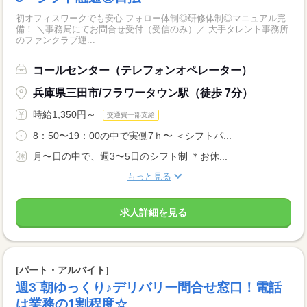
初オフィスワークでも安心 フォロー体制◎研修体制◎マニュアル完
備！ ＼事務局にてお問合せ受付（受信のみ）／ 大手タレント事務所
のファンクラブ運...
コールセンター（テレフォンオペレーター）
兵庫県三田市/フラワータウン駅（徒歩 7分）
時給1,350円～
交通費一部支給
8：50〜19：00の中で実働7ｈ〜 ＜シフトパ...
月〜日の中で、週3〜5日のシフト制 ＊お休...
もっと見る
求人詳細を見る
[パート・アルバイト]
週3‾朝ゆっくり♪デリバリー問合せ窓口！電話
は業務の1割程度☆