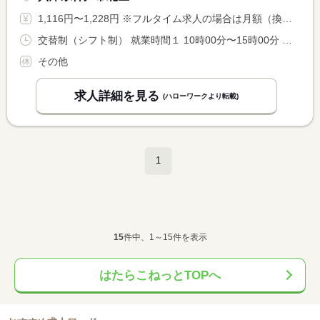
1,116円〜1,228円 ※フルタイム求人の場合は月額（換算額）、パート求人の場合は時間額を表示しています。
交替制（シフト制） 就業時間１ 10時00分〜15時00分 就業時間２ 10時00分〜17時00分 就業時間３ 13時00分〜21時00分 又は 14時00分〜21時00分 就業時間に関する特記事項 シフト制 <BR> ＊他の就業時間もございます <BR> 面接時にご説明します。
その他
求人詳細を見る
(ハローワークより転載)
1
15
件中、1～15件を表示
はたらこねっとTOPへ