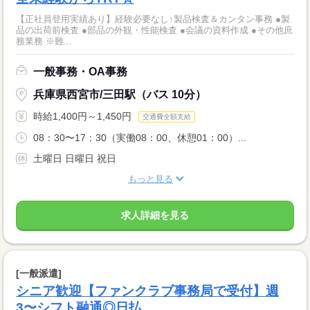
【正社員登用実績あり】経験必要なし↑製品検査＆カンタン事務 ●製
品の出荷前検査 ●部品の外観・性能検査 ●会議の資料作成 ●その他庶
務業務 ※難...
一般事務・OA事務
兵庫県西宮市/三田駅（バス 10分）
時給1,400円～1,450円
交通費全額支給
08：30〜17：30（実働08：00、休憩01：00）...
土曜日 日曜日 祝日
もっと見る
求人詳細を見る
[一般派遣]
シニア歓迎【ファンクラブ事務局で受付】週
3〜シフト融通◎日払