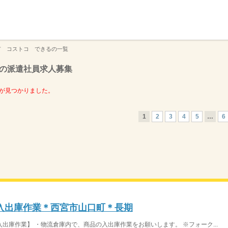
】
市 コストコ できるの一覧
の派遣社員求人募集
が見つかりました。
1
2
3
4
5
…
6
入出庫作業＊西宮市山口町＊長期
出庫作業】 ・物流倉庫内で、商品の入出庫作業をお願いします。 ※フォーク...