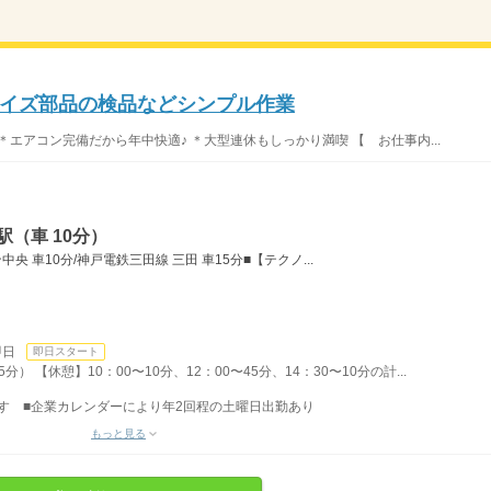
イズ部品の検品などシンプル作業
！ ＊エアコン完備だから年中快適♪ ＊大型連休もしっかり満喫 【 お仕事内...
（車 10分）
 車10分/神戸電鉄三田線 三田 車15分■【テクノ...
。
即日
即日スタート
分） 【休憩】10：00〜10分、12：00〜45分、14：30〜10分の計...
です ■企業カレンダーにより年2回程の土曜日出勤あり
もっと見る