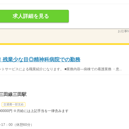
求人詳細を見る
お仕事N
！残業少な目◎精神科病院での勤務
サービスによる職業紹介になります。 ■業務内容―病棟での看護業務 ・患...
三田線三田駅
交通費一部支給
300000円 ※月給には上記手当を一律含みます
-17：00（休憩60分）