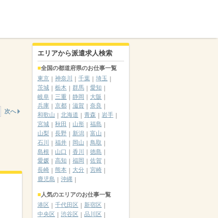
エリアから派遣求人検索
全国の都道府県のお仕事一覧
東京
神奈川
千葉
埼玉
茨城
栃木
群馬
愛知
岐阜
三重
静岡
大阪
兵庫
京都
滋賀
奈良
次へ
和歌山
北海道
青森
岩手
宮城
秋田
山形
福島
山梨
長野
新潟
富山
石川
福井
岡山
鳥取
島根
山口
香川
徳島
愛媛
高知
福岡
佐賀
長崎
熊本
大分
宮崎
鹿児島
沖縄
人気のエリアのお仕事一覧
港区
千代田区
新宿区
中央区
渋谷区
品川区