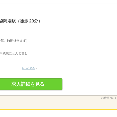
線岡場駅（徒歩 20分）
て計算、時間外含まず）
） ※残業ほとんど無し
もっと見る
求人詳細を見る
お仕事No.：