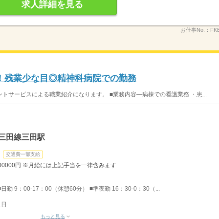
求人詳細を見る
お仕事No.：
FK
！残業少な目◎精神科病院での勤務
サービスによる職業紹介になります。 ■業務内容―病棟での看護業務 ・患...
三田線三田駅
交通費一部支給
300000円 ※月給には上記手当を一律含みます
 9：00-17：00（休憩60分） ■準夜勤 16：30-0：30（...
1日
もっと見る