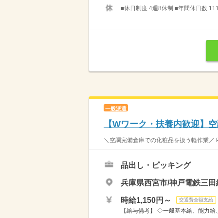
■休日制度 4週8休制 ■年間休日数 11
一般派遣
【Wワーク・扶養内歓迎】空
＼空調完備倉庫での化粧品を扱う軽作業／ 
品出し・ピッキング
兵庫県西宮市/神戸電鉄三田
時給1,150円～
交通費全額支給
【給与備考】 ◇一般基本給、能力給、