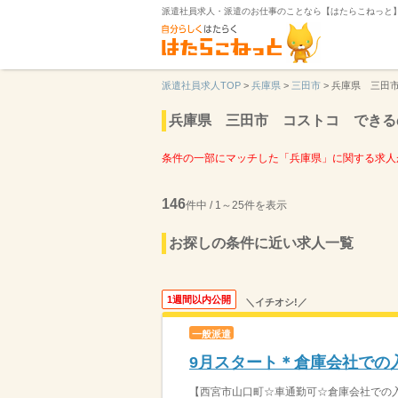
派遣社員求人・派遣のお仕事のことなら【はたらこねっと
派遣社員求人TOP
>
兵庫県
>
三田市
>
兵庫県 三田
兵庫県 三田市 コストコ できる
条件の一部にマッチした「兵庫県」に関する求人
146
件中 / 1～25件を表示
お探しの条件に近い求人一覧
1週間以内公開
＼イチオシ!／
一般派遣
9月スタート＊倉庫会社での
【西宮市山口町☆車通勤可☆倉庫会社での入