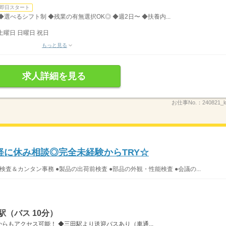
即日スタート
分 ◆選べるシフト制 ◆残業の有無選択OK◎ ◆週2日〜 ◆扶養内...
土曜日 日曜日 祝日
もっと見る
求人詳細を見る
お仕事No.：
240821_l
軽に休み相談◎完全未経験からTRY☆
査＆カンタン事務 ●製品の出荷前検査 ●部品の外観・性能検査 ●会議の...
（バス 10分）
らもアクセス可能！ ◆三田駅より送迎バスあり（車通...