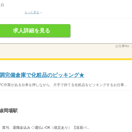
1日
もっと見る
求人詳細を見る
お仕事No.
調完備倉庫で化粧品のピッキング★
PC作業がある台車を押しながら、片手で持てる化粧品をピッキングするお仕事...
線岡場駅
賞与、退職金込み ◇週払いOK（規定あり） 【送迎バ...