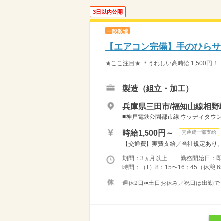
3日以内公開
一般派遣
【エアコン完備】手のひらサ
★ここ注目★ ＊うれしい高時給 1,500円
製造（組立・加工）
兵庫県三田市/福知山線相野駅
■神戸電鉄公園都市線 ウッディタウン中央
時給1,500円～
交通費一部支給
【交通費】実費支給／当社規定あり
期間：3ヵ月以上 勤務開始日：
時間：（1）8：15〜16：45（休憩 65
週休2日/■土日お休み／祝日は出勤