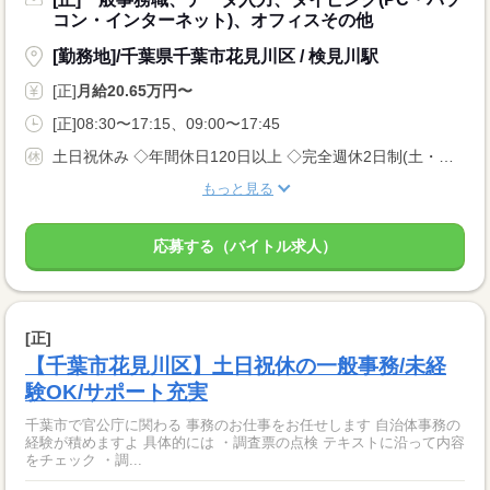
コン・インターネット)、オフィスその他
[勤務地]/千葉県千葉市花見川区 / 検見川駅
[正]
月給20.65万円〜
[正]08:30〜17:15、09:00〜17:45
土日祝休み ◇年間休日120日以上 ◇完全週休2日制(土・日) ◇祝日 ◇年末年始 ◇年次有給休暇（入社6ヵ月後12日付与） ◇慶弔休暇 ◇育児・産前産後休暇 ◇特別休暇 ◇生理休暇
もっと見る
応募する（バイトル求人）
[正]
【千葉市花見川区】土日祝休の一般事務/未経
験OK/サポート充実
千葉市で官公庁に関わる 事務のお仕事をお任せします 自治体事務の
経験が積めますよ 具体的には ・調査票の点検 テキストに沿って内容
をチェック ・調...