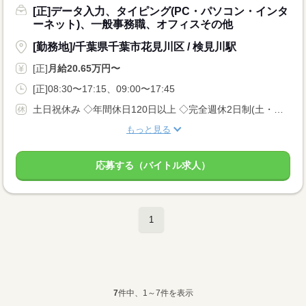
[正]データ入力、タイピング(PC・パソコン・インタ
ーネット)、一般事務職、オフィスその他
[勤務地]/千葉県千葉市花見川区 / 検見川駅
[正]
月給20.65万円〜
[正]08:30〜17:15、09:00〜17:45
土日祝休み ◇年間休日120日以上 ◇完全週休2日制(土・日) ◇祝日 ◇年末年始 ◇年次有給休暇（入社6ヵ月後12日付与） ◇慶弔休暇 ◇育児・産前産後休暇 ◇特別休暇 ◇生理休暇
もっと見る
応募する（バイトル求人）
1
7
件中、1～7件を表示