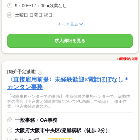
9：00〜17：00 ■残業なし
土曜日 日曜日 祝日
もっと見る
求人詳細を見る
1週間以内公開
[紹介予定派遣]
?
〈直接雇用前提〉未経験歓迎×電話ほぼなし＊
カンタン事務
【保険事務センターでの事務】 生命保険の事務センターで、記載内
容の照合（申込書と関連書類についてPC画面上で確認）、修正作
業、申込書関連書類の...
一般事務・OA事務
大阪府大阪市中央区/淀屋橋駅（徒歩 2分）