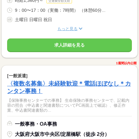
時給1,360円～
交通費全額支給
9：00〜17：00（実働：7時間） （休憩60分...
土曜日 日曜日 祝日
もっと見る
求人詳細を見る
1週間以内公開
[一般派遣]
〈複数名募集〉未経験歓迎＊電話ほぼなし＊カ
ンタン事務！
【保険事務センターでの事務】 生命保険の事務センターで、記載内
容の照合（申込書と関連書類についてPC画面上で確認）、修正作
業、申込書関連書類の...
一般事務・OA事務
大阪府大阪市中央区/淀屋橋駅（徒歩 2分）