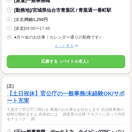
[派遣]一般事務職
[勤務地]/宮城県仙台市青葉区 / 青葉通一番町駅
[派遣]
時給1,250円
[派遣]09:00〜17:45
●月〜金のお仕事！カレンダー通りの勤務です♪
もっと見る
応募する（バイトル求人）
[正]
【土日祝休】官公庁の一般事務/未経験OK/サポ
ート充実
千葉市で官公庁に関わる 事務のお仕事をお任せします 自治体事務の
経験が積めますよ 具体的には ・調査票の点検 テキストに沿って内容
をチェック ・調...
[正]一般事務職、データ入力、タイピング(PC・パソ