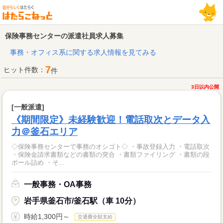
保険事務センターの派遣社員求人募集
事務・オフィス系に関する求人情報を見てみる
7
ヒット件数：
件
3日以内公開
[一般派遣]
《期間限定》未経験歓迎！電話取次とデータ入
力＠釜石エリア
◇保険事務センターで事務のオシゴト◇ ・事故登録入力 ・電話取次
・保険金請求書類などの書類の突合 ・書類ファイリング ・書類の段
ボール詰め ・そ...
一般事務・OA事務
岩手県釜石市/釜石駅（車 10分）
時給1,300円～
交通費全額支給