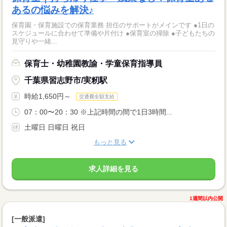
あるの悩みを解決♪
保育園・保育施設での保育業務 担任のサポートがメインです ●1日の
スケジュールに合わせて準備や片付け ●保育室の掃除 ●子どもたちの
見守りや一緒...
保育士・幼稚園教諭・学童保育指導員
千葉県習志野市/実籾駅
時給1,650円～
交通費全額支給
07：00〜20：30 ※上記時間の間で1日3時間...
土曜日 日曜日 祝日
もっと見る
求人詳細を見る
1週間以内公開
[一般派遣]