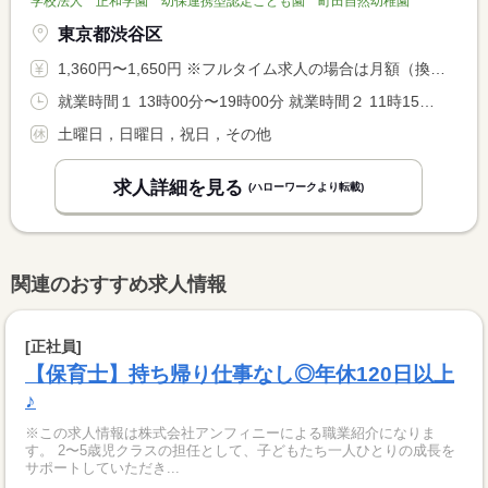
学校法人 正和学園 幼保連携型認定こども園 町田自然幼稚園
東京都渋谷区
1,360円〜1,650円 ※フルタイム求人の場合は月額（換算額）、パート求人の場合は時間額を表示しています。
就業時間１ 13時00分〜19時00分 就業時間２ 11時15分〜19時00分 就業時間３ 10時15分〜19時00分 就業時間に関する特記事項 月１２０Ｈ〜１４０Ｈの勤務 <BR> 勤務日数・１日の勤務時間は応相談 <BR> （２）（３）休憩時間：４５分
土曜日，日曜日，祝日，その他
求人詳細を見る
(ハローワークより転載)
関連のおすすめ求人情報
[正社員]
【保育士】持ち帰り仕事なし◎年休120日以上
♪
※この求人情報は株式会社アンフィニーによる職業紹介になりま
す。 2〜5歳児クラスの担任として、子どもたち一人ひとりの成長を
サポートしていただき...