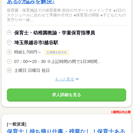
あるの悩みを解決♪
保育園・保育施設での保育業務 担任のサポートがメインです ●1日の
スケジュールに合わせて準備や片付け ●保育室の掃除 ●子どもたちの
見守りや一緒...
保育士・幼稚園教諭・学童保育指導員
埼玉県越谷市/越谷駅
時給1,700円～
交通費全額支給
07：00〜20：30 ※上記時間の間で1日3時間...
土曜日 日曜日 祝日
もっと見る
求人詳細を見る
1週間以内公開
[一般派遣]
保育士｜持ち帰り仕事・残業なし！保育士ある