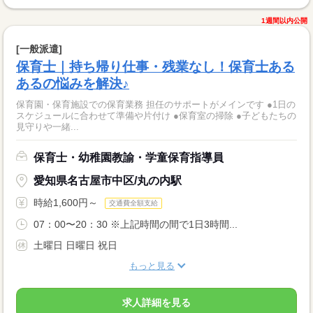
1週間以内公開
[一般派遣]
保育士｜持ち帰り仕事・残業なし！保育士ある
あるの悩みを解決♪
保育園・保育施設での保育業務 担任のサポートがメインです ●1日の
スケジュールに合わせて準備や片付け ●保育室の掃除 ●子どもたちの
見守りや一緒...
保育士・幼稚園教諭・学童保育指導員
愛知県名古屋市中区/丸の内駅
時給1,600円～
交通費全額支給
07：00〜20：30 ※上記時間の間で1日3時間...
土曜日 日曜日 祝日
もっと見る
求人詳細を見る