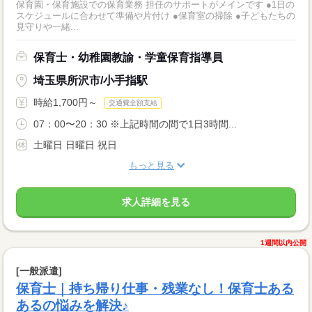
保育園・保育施設での保育業務 担任のサポートがメインです ●1日の
スケジュールに合わせて準備や片付け ●保育室の掃除 ●子どもたちの
見守りや一緒...
保育士・幼稚園教諭・学童保育指導員
埼玉県所沢市/小手指駅
時給1,700円～
交通費全額支給
07：00〜20：30 ※上記時間の間で1日3時間...
土曜日 日曜日 祝日
もっと見る
求人詳細を見る
1週間以内公開
[一般派遣]
保育士｜持ち帰り仕事・残業なし！保育士ある
あるの悩みを解決♪