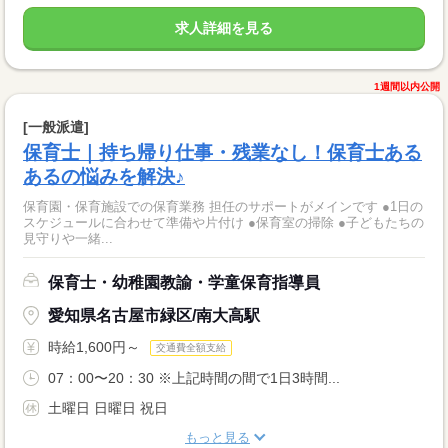
求人詳細を見る
1週間以内公開
[一般派遣]
保育士｜持ち帰り仕事・残業なし！保育士ある
あるの悩みを解決♪
保育園・保育施設での保育業務 担任のサポートがメインです ●1日の
スケジュールに合わせて準備や片付け ●保育室の掃除 ●子どもたちの
見守りや一緒...
保育士・幼稚園教諭・学童保育指導員
愛知県名古屋市緑区/南大高駅
時給1,600円～
交通費全額支給
07：00〜20：30 ※上記時間の間で1日3時間...
土曜日 日曜日 祝日
もっと見る