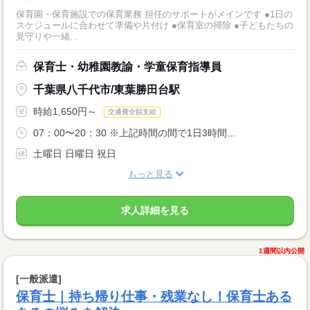
保育園・保育施設での保育業務 担任のサポートがメインです ●1日の
スケジュールに合わせて準備や片付け ●保育室の掃除 ●子どもたちの
見守りや一緒...
保育士・幼稚園教諭・学童保育指導員
千葉県八千代市/東葉勝田台駅
時給1,650円～
交通費全額支給
07：00〜20：30 ※上記時間の間で1日3時間...
土曜日 日曜日 祝日
もっと見る
求人詳細を見る
1週間以内公開
[一般派遣]
保育士｜持ち帰り仕事・残業なし！保育士ある