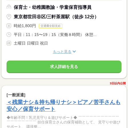
保育士・幼稚園教諭・学童保育指導員
東京都世田谷区/三軒茶屋駅（徒歩 12分）
時給1,800円
交通費全額支給
平日：11：15〜19：15（実働８時間） 休憩...
土曜日 日曜日 祝日
もっと見る
求人詳細を見る
3日以内公開
[一般派遣]
＜残業ナシ＆持ち帰りナシ＞ピアノ苦手さんも
安心／保育サポート
◆年齢不問！乳児見守り＆遊びサポート◆ ￣￣￣￣￣￣￣￣￣￣￣
￣￣￣￣￣￣￣￣ 担任保育士さんの保育補助として、 見守りや遊び
サポート、 環境整...