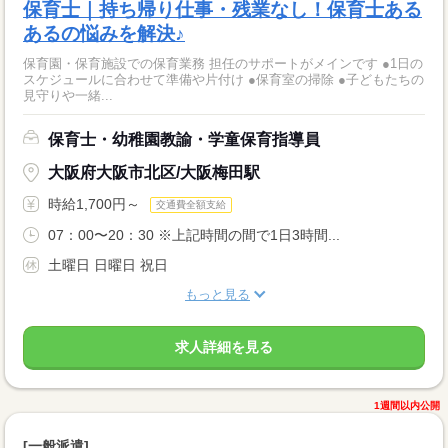
保育士｜持ち帰り仕事・残業なし！保育士ある
あるの悩みを解決♪
保育園・保育施設での保育業務 担任のサポートがメインです ●1日の
スケジュールに合わせて準備や片付け ●保育室の掃除 ●子どもたちの
見守りや一緒...
保育士・幼稚園教諭・学童保育指導員
大阪府大阪市北区/大阪梅田駅
時給1,700円～
交通費全額支給
07：00〜20：30 ※上記時間の間で1日3時間...
土曜日 日曜日 祝日
もっと見る
求人詳細を見る
1週間以内公開
[一般派遣]