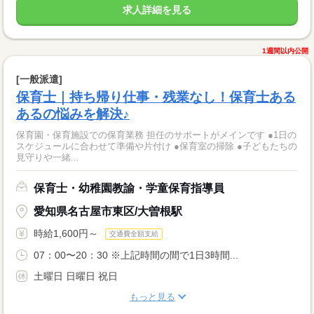
求人詳細を見る
1週間以内公開
[一般派遣]
保育士｜持ち帰り仕事・残業なし！保育士ある
あるの悩みを解決♪
保育園・保育施設での保育業務 担任のサポートがメインです ●1日の
スケジュールに合わせて準備や片付け ●保育室の掃除 ●子どもたちの
見守りや一緒...
保育士・幼稚園教諭・学童保育指導員
愛知県名古屋市東区/大曽根駅
時給1,600円～
交通費全額支給
07：00〜20：30 ※上記時間の間で1日3時間...
土曜日 日曜日 祝日
もっと見る