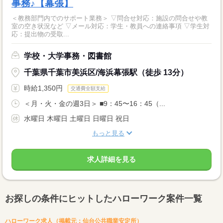
事務♪【幕張】
＜教務部門内でのサポート業務＞ ▽問合せ対応：施設の問合せや教
室の空き状況など ▽メール対応：学生・教員への連絡事項 ▽学生対
応：提出物の受取...
学校・大学事務・図書館
千葉県千葉市美浜区/海浜幕張駅（徒歩 13分）
時給1,350円
交通費全額支給
＜月・火・金の週3日＞ ■9：45〜16：45（...
水曜日 木曜日 土曜日 日曜日 祝日
もっと見る
求人詳細を見る
お探しの条件にヒットしたハローワーク案件一覧
ハローワーク求人（掲載元：仙台公共職業安定所）