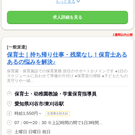
もっと見る
求人詳細を見る
1週間以内公開
[一般派遣]
保育士｜持ち帰り仕事・残業なし！保育士ある
あるの悩みを解決♪
保育園・保育施設での保育業務 担任のサポートがメインです ●1日の
スケジュールに合わせて準備や片付け ●保育室の掃除 ●子どもたちの
見守りや一緒...
保育士・幼稚園教諭・学童保育指導員
愛知県刈谷市/東刈谷駅
時給1,550円～
交通費全額支給
07：00〜20：30 ※上記時間の間で1日3時間...
土曜日 日曜日 祝日