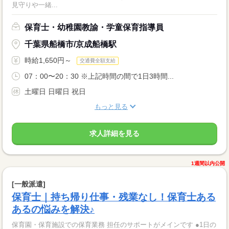
見守りや一緒...
保育士・幼稚園教諭・学童保育指導員
千葉県船橋市/京成船橋駅
時給1,650円～
交通費全額支給
07：00〜20：30 ※上記時間の間で1日3時間...
土曜日 日曜日 祝日
もっと見る
求人詳細を見る
1週間以内公開
[一般派遣]
保育士｜持ち帰り仕事・残業なし！保育士ある
あるの悩みを解決♪
保育園・保育施設での保育業務 担任のサポートがメインです ●1日の