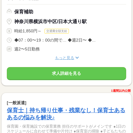
保育補助
神奈川県横浜市中区/日本大通り駅
時給1,850円～
交通費全額支給
◆07：00〜19：00の間で… ◆週2日〜 ◆...
週2〜5日勤務
もっと見る
求人詳細を見る
1週間以内公開
[一般派遣]
保育士｜持ち帰り仕事・残業なし！保育士ある
あるの悩みを解決♪
保育園・保育施設での保育業務 担任のサポートがメインです ●1日の
スケジュールに合わせて準備や片付け ●保育室の掃除 ●子どもたちの