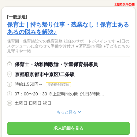
1週間以内公開
[一般派遣]
保育士｜持ち帰り仕事・残業なし！保育士ある
あるの悩みを解決♪
保育園・保育施設での保育業務 担任のサポートがメインです ●1日の
スケジュールに合わせて準備や片付け ●保育室の掃除 ●子どもたちの
見守りや一緒...
保育士・幼稚園教諭・学童保育指導員
京都府京都市中京区/二条駅
時給1,550円～
交通費全額支給
07：00〜20：30 ※上記時間の間で1日3時間...
土曜日 日曜日 祝日
もっと見る
求人詳細を見る