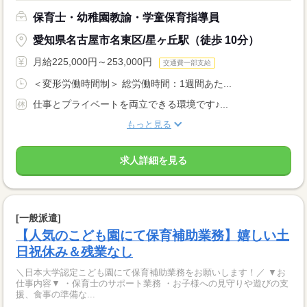
保育士・幼稚園教諭・学童保育指導員
愛知県名古屋市名東区/星ヶ丘駅（徒歩 10分）
月給225,000円～253,000円
交通費一部支給
＜変形労働時間制＞ 総労働時間：1週間あた...
仕事とプライベートを両立できる環境です♪...
もっと見る
求人詳細を見る
[一般派遣]
【人気のこども園にて保育補助業務】嬉しい土
日祝休み＆残業なし
＼日本大学認定こども園にて保育補助業務をお願いします！／ ▼お
仕事内容▼ ・保育士のサポート業務 ・お子様への見守りや遊びの支
援、食事の準備な...