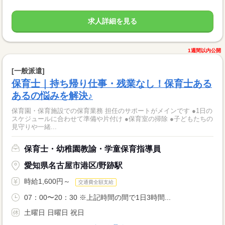
求人詳細を見る
1週間以内公開
[一般派遣]
保育士｜持ち帰り仕事・残業なし！保育士ある
あるの悩みを解決♪
保育園・保育施設での保育業務 担任のサポートがメインです ●1日の
スケジュールに合わせて準備や片付け ●保育室の掃除 ●子どもたちの
見守りや一緒...
保育士・幼稚園教諭・学童保育指導員
愛知県名古屋市港区/野跡駅
時給1,600円～
交通費全額支給
07：00〜20：30 ※上記時間の間で1日3時間...
土曜日 日曜日 祝日