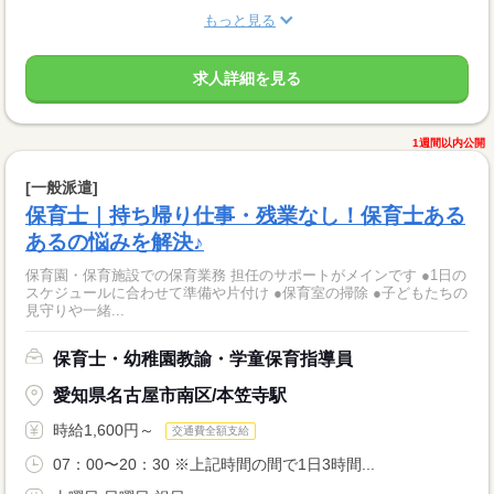
もっと見る
求人詳細を見る
1週間以内公開
[一般派遣]
保育士｜持ち帰り仕事・残業なし！保育士ある
あるの悩みを解決♪
保育園・保育施設での保育業務 担任のサポートがメインです ●1日の
スケジュールに合わせて準備や片付け ●保育室の掃除 ●子どもたちの
見守りや一緒...
保育士・幼稚園教諭・学童保育指導員
愛知県名古屋市南区/本笠寺駅
時給1,600円～
交通費全額支給
07：00〜20：30 ※上記時間の間で1日3時間...