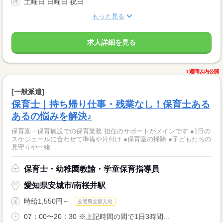
土曜日 日曜日 祝日
もっと見る
求人詳細を見る
1週間以内公開
[一般派遣]
保育士｜持ち帰り仕事・残業なし！保育士ある
あるの悩みを解決♪
保育園・保育施設での保育業務 担任のサポートがメインです ●1日の
スケジュールに合わせて準備や片付け ●保育室の掃除 ●子どもたちの
見守りや一緒...
保育士・幼稚園教諭・学童保育指導員
愛知県安城市/南桜井駅
時給1,550円～
交通費全額支給
07：00〜20：30 ※上記時間の間で1日3時間...