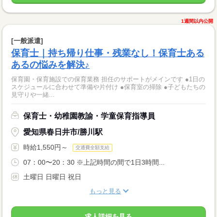
1週間以内公開
[一般派遣]
保育士｜持ち帰り仕事・残業なし！保育士ある
あるの悩みを解決♪
保育園・保育施設での保育業務 担任のサポートがメインです ●1日の
スケジュールに合わせて準備や片付け ●保育室の掃除 ●子どもたちの
見守りや一緒...
保育士・幼稚園教諭・学童保育指導員
愛知県春日井市/勝川駅
時給1,550円～
交通費全額支給
07：00〜20：30 ※上記時間の間で1日3時間...
土曜日 日曜日 祝日
もっと見る
求人詳細を見る