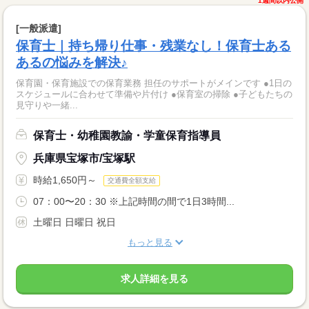
1週間以内公開
[一般派遣]
保育士｜持ち帰り仕事・残業なし！保育士ある
あるの悩みを解決♪
保育園・保育施設での保育業務 担任のサポートがメインです ●1日の
スケジュールに合わせて準備や片付け ●保育室の掃除 ●子どもたちの
見守りや一緒...
保育士・幼稚園教諭・学童保育指導員
兵庫県宝塚市/宝塚駅
時給1,650円～
交通費全額支給
07：00〜20：30 ※上記時間の間で1日3時間...
土曜日 日曜日 祝日
もっと見る
求人詳細を見る