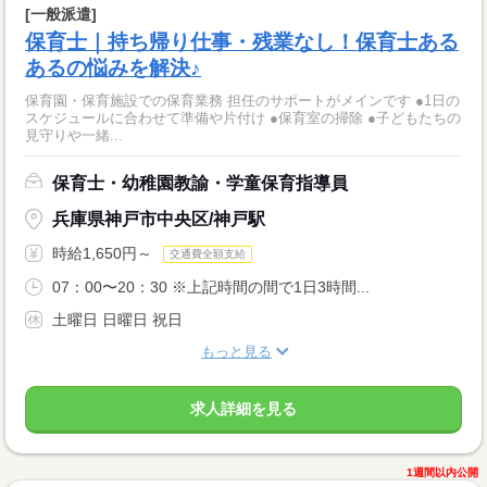
[一般派遣]
保育士｜持ち帰り仕事・残業なし！保育士ある
あるの悩みを解決♪
保育園・保育施設での保育業務 担任のサポートがメインです ●1日の
スケジュールに合わせて準備や片付け ●保育室の掃除 ●子どもたちの
見守りや一緒...
保育士・幼稚園教諭・学童保育指導員
兵庫県神戸市中央区/神戸駅
時給1,650円～
交通費全額支給
07：00〜20：30 ※上記時間の間で1日3時間...
土曜日 日曜日 祝日
もっと見る
求人詳細を見る
1週間以内公開