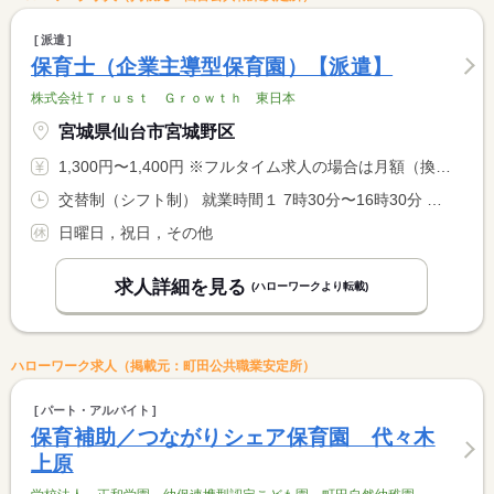
派遣
保育士（企業主導型保育園）【派遣】
株式会社Ｔｒｕｓｔ Ｇｒｏｗｔｈ 東日本
宮城県仙台市宮城野区
1,300円〜1,400円 ※フルタイム求人の場合は月額（換算額）、パート求人の場合は時間額を表示しています。
交替制（シフト制） 就業時間１ 7時30分〜16時30分 就業時間２ 8時30分〜17時30分 就業時間３ 9時00分〜18時00分 就業時間に関する特記事項 （４）０９：３０〜１８：３０ <BR> ※時間固定相談可！ <BR> ※延長保育時のシフト（１９：３０まで）もありますが、現在は利 <BR> 用がない為、基本（１）〜（４）での勤務となります。
日曜日，祝日，その他
求人詳細を見る
(ハローワークより転載)
ハローワーク求人（掲載元：町田公共職業安定所）
パート・アルバイト
保育補助／つながりシェア保育園 代々木
上原