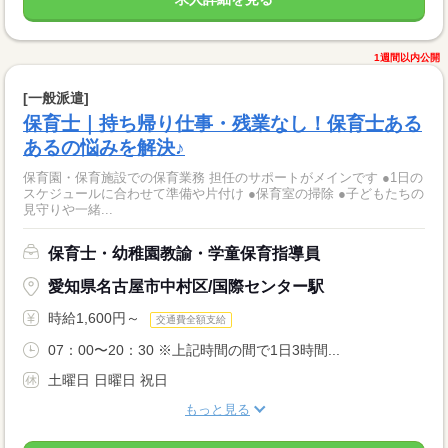
1週間以内公開
[一般派遣]
保育士｜持ち帰り仕事・残業なし！保育士ある
あるの悩みを解決♪
保育園・保育施設での保育業務 担任のサポートがメインです ●1日の
スケジュールに合わせて準備や片付け ●保育室の掃除 ●子どもたちの
見守りや一緒...
保育士・幼稚園教諭・学童保育指導員
愛知県名古屋市中村区/国際センター駅
時給1,600円～
交通費全額支給
07：00〜20：30 ※上記時間の間で1日3時間...
土曜日 日曜日 祝日
もっと見る