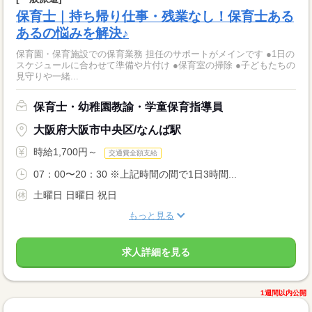
保育士｜持ち帰り仕事・残業なし！保育士ある
あるの悩みを解決♪
保育園・保育施設での保育業務 担任のサポートがメインです ●1日の
スケジュールに合わせて準備や片付け ●保育室の掃除 ●子どもたちの
見守りや一緒...
保育士・幼稚園教諭・学童保育指導員
大阪府大阪市中央区/なんば駅
時給1,700円～
交通費全額支給
07：00〜20：30 ※上記時間の間で1日3時間...
土曜日 日曜日 祝日
もっと見る
求人詳細を見る
1週間以内公開