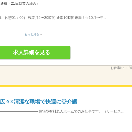
交通費（21日就業の場合）
5、休憩01：00） 残業月5〜20時間 通常10時間未満！※10月〜年...
もっと見る
求人詳細を見る
お仕事No.：
26
広々×清潔な職場で快適に◎介護
―――――――――― 住宅型有料老人ホームでのお仕事です。 （サービス...