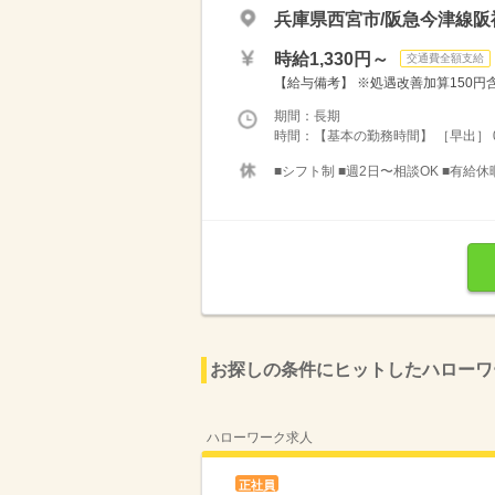
兵庫県西宮市/阪急今津線阪
時給1,330円～
交通費全額支給
【給与備考】 ※処遇改善加算150円含む ■
期間：長期
時間：【基本の勤務時間】 ［早出］ 07：1
■シフト制 ■週2日〜相談OK ■有給
お探しの条件にヒットしたハローワ
ハローワーク求人
正社員