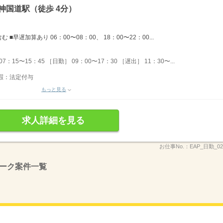
神国道駅（徒歩 4分）
早遅加算あり 06：00〜08：00、 18：00〜22：00...
5〜15：45 ［日勤］ 09：00〜17：30 ［遅出］ 11：30〜...
休暇：法定付与
もっと見る
求人詳細を見る
お仕事No.：
EAP_日勤_0
ーク案件一覧