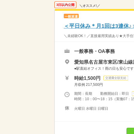
3日以内公開
＼オススメ!／
一般派遣
＜平日休み＊月1回は3連休♪
＼未経験OK！／直接雇用実績あり★大手住
一般事務・OA事務
愛知県名古屋市東区/東山線
●駅直結オフィス！雨の日も安心です
時給1,500円
交通費全額支給
月収例 217,500円
期間：長期 勤務開始日：即日
時間：10：00〜18：15（実働07：1
火曜日 水曜日 日曜日