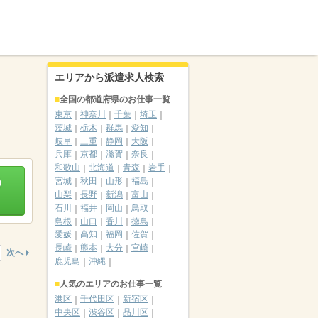
エリアから派遣求人検索
全国の都道府県のお仕事一覧
東京
神奈川
千葉
埼玉
茨城
栃木
群馬
愛知
岐阜
三重
静岡
大阪
兵庫
京都
滋賀
奈良
和歌山
北海道
青森
岩手
）
宮城
秋田
山形
福島
山梨
長野
新潟
富山
石川
福井
岡山
鳥取
島根
山口
香川
徳島
愛媛
高知
福岡
佐賀
長崎
熊本
大分
宮崎
次へ
鹿児島
沖縄
人気のエリアのお仕事一覧
港区
千代田区
新宿区
中央区
渋谷区
品川区