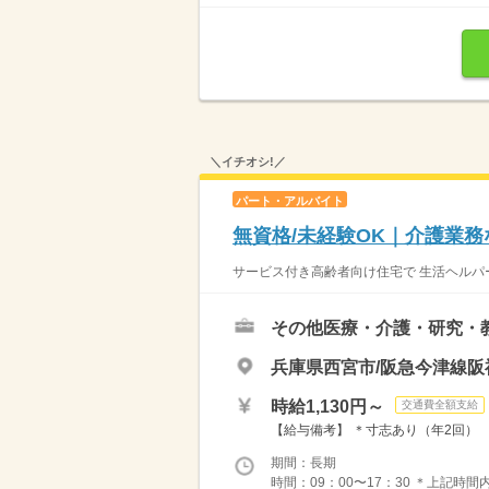
＼イチオシ!／
パート・アルバイト
無資格/未経験OK｜介護業
サービス付き高齢者向け住宅で 生活ヘルパー
その他医療・介護・研究・
兵庫県西宮市/阪急今津線阪
時給1,130円～
交通費全額支給
【給与備考】 ＊寸志あり（年2回） 【月収
期間：長期
時間：09：00〜17：30 ＊上記時間