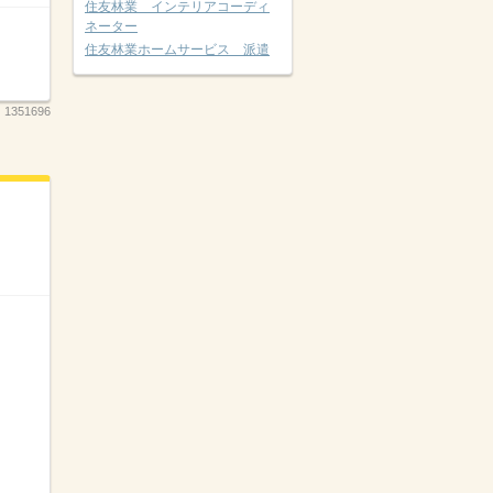
住友林業 インテリアコーディ
ネーター
住友林業ホームサービス 派遣
：
1351696