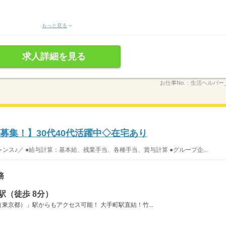
もっと見る
求人詳細を見る
お仕事No.：
生活ヘルパー_A
者募集！】30代40代活躍中◇在宅あり
ス♪／ ●給与計算：基本給、残業手当、各種手当、賞与計算 ●グループ企...
務
駅（徒歩 8分）
東京都）」駅からもアクセス可能！ 大手町駅直結！竹...