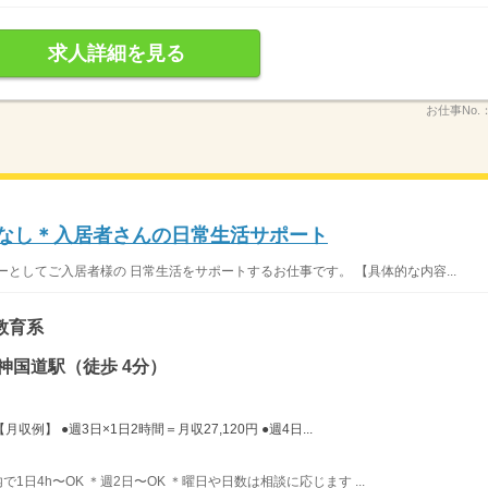
求人詳細を見る
お仕事No.
務なし＊入居者さんの日常生活サポート
としてご入居者様の 日常生活をサポートするお仕事です。 【具体的な内容...
教育系
神国道駅（徒歩 4分）
例】 ●週3日×1日2時間＝月収27,120円 ●週4日...
内で1日4h〜OK ＊週2日〜OK ＊曜日や日数は相談に応じます ...