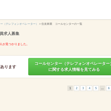
】
ター（テレフォンオペレーター）
>
住友林業 コールセンターの一覧
員求人募集
人が見つかりました。
コールセンター（テレフォンオペレーター
があります
に関する求人情報を見てみる
1
2
3
4
5
…
6