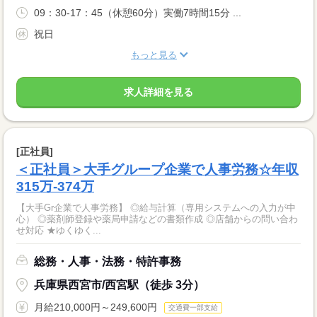
09：30-17：45（休憩60分）実働7時間15分 ...
祝日
もっと見る
求人詳細を見る
[正社員]
＜正社員＞大手グループ企業で人事労務☆年収
315万-374万
【大手Gr企業で人事労務】 ◎給与計算（専用システムへの入力が中
心） ◎薬剤師登録や薬局申請などの書類作成 ◎店舗からの問い合わ
せ対応 ★ゆくゆく...
総務・人事・法務・特許事務
兵庫県西宮市/西宮駅（徒歩 3分）
月給210,000円～249,600円
交通費一部支給