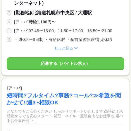
ンターネット)
[勤務地]/北海道札幌市中央区 / 大通駅
[ア・パ]
時給1,100円〜
[ア・パ]07:45〜13:00、11:50〜17:00、16:50〜21:00
・週休2〜6日制 ・有給休暇 ・産前産後休暇/育児休暇
もっと見る
応募する（バイトル求人）
[ア・パ]
短時間?フルタイム?事務?コール?≫希望を聞
かせて!!週3~相談OK
どなたでもご安心ください しっかりサポートいたします 高時給！未
経験からでも安心スタート 髪型・ネイル・服装自由なお仕事も 選べ
るお仕事内容 ・...