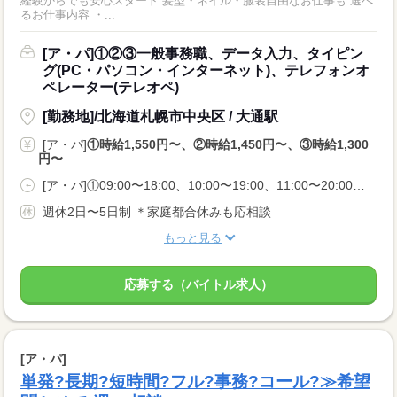
経験からでも安心スタート 髪型・ネイル・服装自由なお仕事も 選べ
るお仕事内容 ・...
[ア・パ]①②③一般事務職、データ入力、タイピン
グ(PC・パソコン・インターネット)、テレフォンオ
ペレーター(テレオペ)
[勤務地]/北海道札幌市中央区 / 大通駅
[ア・パ]
①時給1,550円〜、②時給1,450円〜、③時給1,300
円〜
[ア・パ]①09:00〜18:00、10:00〜19:00、11:00〜20:00、②12:00〜18:00、13:00〜18:00、09:00〜18:00、③08:50〜13:00、11:50〜17:00、16:50〜22:00
週休2日〜5日制 ＊家庭都合休みも応相談
もっと見る
応募する（バイトル求人）
[ア・パ]
単発?長期?短時間?フル?事務?コール?≫希望