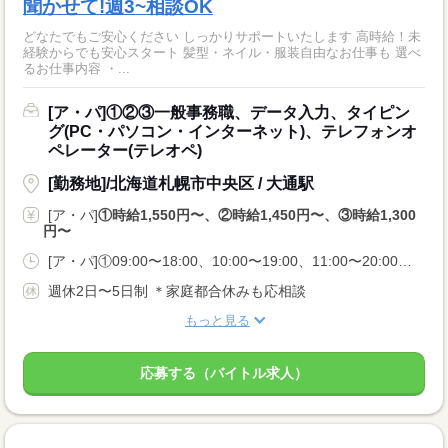
聞かせて!週3~相談OK
どなたでもご安心ください しっかりサポートいたします 高時給！未
経験からでも安心スタート 髪型・ネイル・服装自由なお仕事も 選べ
るお仕事内容 ・...
[ア・パ]①②③一般事務職、データ入力、タイピン
グ(PC・パソコン・インターネット)、テレフォンオ
ペレーター(テレオペ)
[勤務地]/北海道札幌市中央区 / 大通駅
[ア・パ]
①時給1,550円〜、②時給1,450円〜、③時給1,300
円〜
[ア・パ]①09:00〜18:00、10:00〜19:00、11:00〜20:00、②12:00〜18:00、13:00〜18:00、09:00〜18:00、③08:50〜13:00、11:50〜17:00、16:50〜22:00
週休2日〜5日制 ＊家庭都合休みも応相談
もっと見る
応募する（バイトル求人）