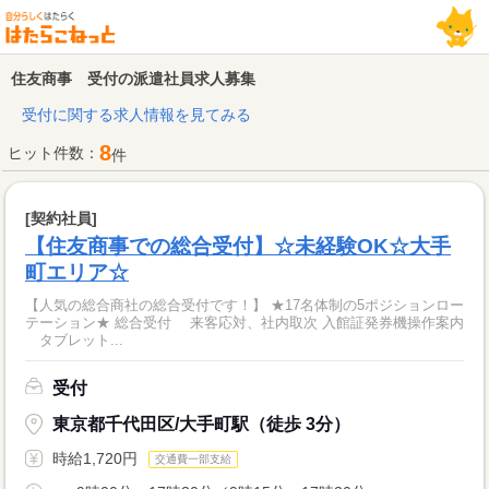
住友商事 受付の派遣社員求人募集
受付に関する求人情報を見てみる
8
ヒット件数：
件
[契約社員]
【住友商事での総合受付】☆未経験OK☆大手
町エリア☆
【人気の総合商社の総合受付です！】 ★17名体制の5ポジションロー
テーション★ 総合受付 来客応対、社内取次 入館証発券機操作案内
タブレット...
受付
東京都千代田区/大手町駅（徒歩 3分）
時給1,720円
交通費一部支給