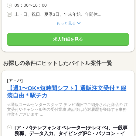
09：00〜18：00
土・日、祝日、夏季3日、年末年始、年間休...
もっと見る
求人詳細を見る
お探しの条件にヒットしたバイトル案件一覧
[ア・パ]
【週1〜OK×短時間シフト】通販注文受付＊服
装自由＊駅チカ
≪通販コールセンタースタッフ テレビ通販でご紹介された商品の 注
文受付やキャンセル等の受付業務 終話後は応対履歴を登録する事務
作業もございます ...
[ア・パ]テレフォンオペレーター(テレオペ)、一般事
務職、データ入力、タイピング(PC・パソコン・イ