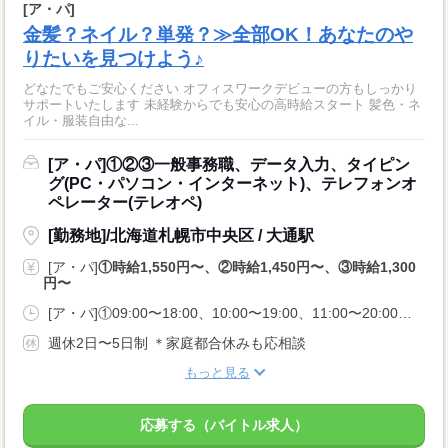
[ア・パ]
金髪？ネイル？単発？≫全部OK！あなたのや
りたいを見つけよう♪
どなたでもご安心ください オフィスワークデビューの方もしっかり
サポートいたします 未経験からでも安心の高時給スタート 髪色・ネ
イル・服装自由な...
[ア・パ]①②③一般事務職、データ入力、タイピン
グ(PC・パソコン・インターネット)、テレフォンオ
ペレーター(テレオペ)
[勤務地]/北海道札幌市中央区 / 大通駅
[ア・パ]
①時給1,550円〜、②時給1,450円〜、③時給1,300
円〜
[ア・パ]①09:00〜18:00、10:00〜19:00、11:00〜20:00、②12:00〜18:00、13:00〜18:00、09:00〜18:00、③08:50〜13:00、11:50〜17:00、16:50〜22:00
週休2日〜5日制 ＊家庭都合休みも応相談
もっと見る
応募する（バイトル求人）