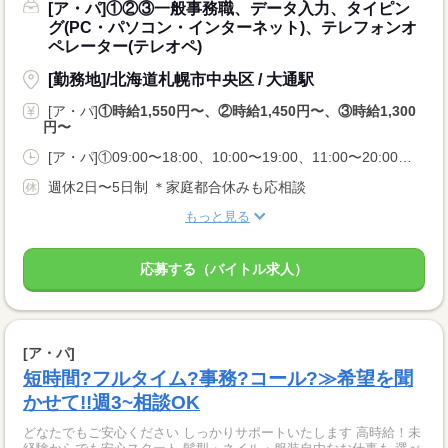
[ア・パ]①②③一般事務職、データ入力、タイピン
グ(PC・パソコン・インターネット)、テレフォンオ
ペレーター(テレオペ)
[勤務地]/北海道札幌市中央区 / 大通駅
[ア・パ]
①時給1,550円〜、②時給1,450円〜、③時給1,300
円〜
[ア・パ]①09:00〜18:00、10:00〜19:00、11:00〜20:00、②12:00〜18:00、13:00〜18:00、09:00〜18:00、③08:50〜13:00、11:50〜17:00、16:50〜22:00
週休2日〜5日制 ＊家庭都合休みも応相談
もっと見る
応募する（バイトル求人）
[ア・パ]
短時間?フルタイム?事務?コール?≫希望を聞
かせて!!週3~相談OK
どなたでもご安心ください しっかりサポートいたします 高時給！未