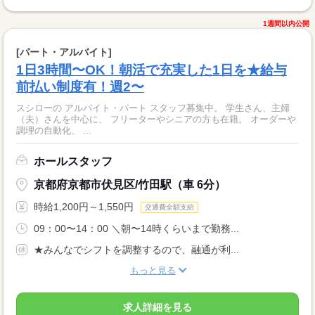
1週間以内公開
[パート・アルバイト]
1日3時間〜OK！朝活で充実した1日を★給与
前払い制度有！週2〜
スシローの アルバイト・パート スタッフ募集中。 学生さん、主婦
（夫）さんを中心に、 フリーターやシニアの方も在籍。 オーダーや
調理の自動化、 ...
ホールスタッフ
京都府京都市伏見区/竹田駅（車 6分）
時給1,200円～1,550円
交通費全額支給
09：00〜14：00 ＼朝〜14時くらいまで勤務...
★みんなでシフトを調整するので、融通が利...
もっと見る
求人詳細を見る