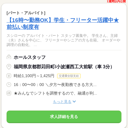
1週間以内公開
[パート・アルバイト]
【16時〜勤務OK】学生・フリーター活躍中★
前払い制度有
スシローの アルバイト・パート スタッフ募集中。 学生さん、主婦
（夫）さんを中心に、 フリーターやシニアの方も在籍。 オーダーや
調理の自動化、 ...
ホールスタッフ
福岡県京都郡苅田町/小波瀬西工大前駅（車 3分）
時給1,100円～1,425円
交通費全額支給
16：00〜00：00 ＼夕方〜夜勤務できる方大...
★みんなでシフトを調整するので、融通が利...
もっと見る
求人詳細を見る