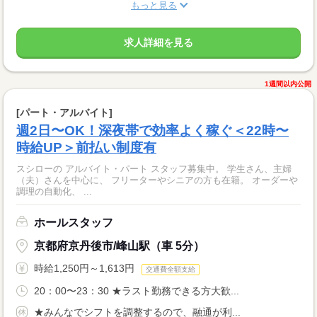
もっと見る
求人詳細を見る
1週間以内公開
[パート・アルバイト]
週2日〜OK！深夜帯で効率よく稼ぐ＜22時〜
時給UP＞前払い制度有
スシローの アルバイト・パート スタッフ募集中。 学生さん、主婦
（夫）さんを中心に、 フリーターやシニアの方も在籍。 オーダーや
調理の自動化、 ...
ホールスタッフ
京都府京丹後市/峰山駅（車 5分）
時給1,250円～1,613円
交通費全額支給
20：00〜23：30 ★ラスト勤務できる方大歓...
★みんなでシフトを調整するので、融通が利...