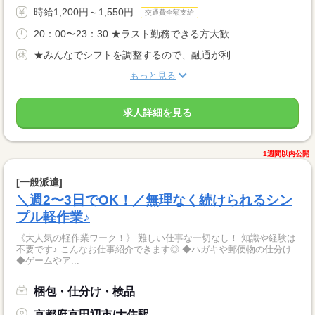
時給1,200円～1,550円
交通費全額支給
20：00〜23：30 ★ラスト勤務できる方大歓...
★みんなでシフトを調整するので、融通が利...
もっと見る
求人詳細を見る
1週間以内公開
[一般派遣]
＼週2〜3日でOK！／無理なく続けられるシン
プル軽作業♪
《大人気の軽作業ワーク！》 難しい仕事な一切なし！ 知識や経験は
不要です♪ こんなお仕事紹介できます◎ ◆ハガキや郵便物の仕分け
◆ゲームやア...
梱包・仕分け・検品
京都府京田辺市/大住駅