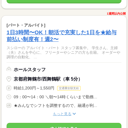
1週間以内公開
[パート・アルバイト]
1日3時間〜OK！朝活で充実した1日を★給与
前払い制度有！週2〜
スシローの アルバイト・パート スタッフ募集中。 学生さん、主婦
（夫）さんを中心に、 フリーターやシニアの方も在籍。 オーダーや
調理の自動化、 ...
ホールスタッフ
京都府舞鶴市/西舞鶴駅（車 5分）
時給1,200円～1,550円
交通費全額支給
09：00〜14：00 ＼朝〜14時くらいまで勤務...
★みんなでシフトを調整するので、融通が利...
もっと見る