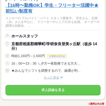
【16時〜勤務OK】学生・フリーター活躍中★
前払い制度有
スシローの アルバイト・パート スタッフ募集中。 学生さん、主婦
（夫）さんを中心に、 フリーターやシニアの方も在籍。 オーダーや
調理の自動化、 ...
ホールスタッフ
京都府相楽郡精華町/学研奈良登美ヶ丘駅（徒歩 14
分）
時給1,160円～1,500円
交通費全額支給
16：00〜23：30 ＼夕方〜夜勤務できる方大...
★みんなでシフトを調整するので、融通が利...
もっと見る
求人詳細を見る
1週間以内公開