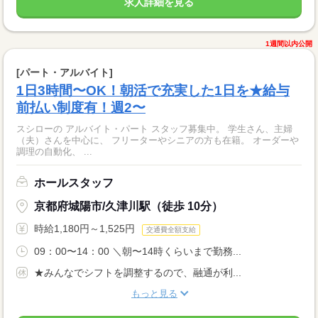
求人詳細を見る
1週間以内公開
[パート・アルバイト]
1日3時間〜OK！朝活で充実した1日を★給与
前払い制度有！週2〜
スシローの アルバイト・パート スタッフ募集中。 学生さん、主婦
（夫）さんを中心に、 フリーターやシニアの方も在籍。 オーダーや
調理の自動化、 ...
ホールスタッフ
京都府城陽市/久津川駅（徒歩 10分）
時給1,180円～1,525円
交通費全額支給
09：00〜14：00 ＼朝〜14時くらいまで勤務...
★みんなでシフトを調整するので、融通が利...
もっと見る