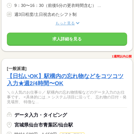
9：30〜16：30（前後5分の更衣時間含む） ...
週3日程度/土日祝含めたシフト制
もっと見る
求人詳細を見る
1週間以内公開
[一般派遣]
【日払いOK】駅構内の忘れ物などをコツコツ
入力★週2/4時間〜OK
＼☆人気のお仕事☆／ 駅構内の忘れ物情報などのデータ入力のお仕
事です。 <具体的には..> システム項目に沿って、 忘れ物の日付・発
見場所、 特徴な...
データ入力・タイピング
宮城県仙台市青葉区/仙台駅