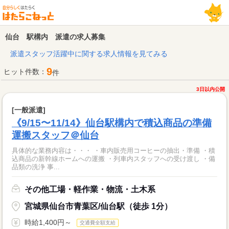
仙台 駅構内 派遣の求人募集
派遣スタッフ活躍中に関する求人情報を見てみる
9
ヒット件数：
件
3日以内公開
[一般派遣]
《9/15〜11/14》仙台駅構内で積込商品の準備
運搬スタッフ＠仙台
具体的な業務内容は・・・ ・車内販売用コーヒーの抽出・準備 ・積
込商品の新幹線ホームへの運搬 ・列車内スタッフへの受け渡し ・備
品類の洗浄 事...
その他工場・軽作業・物流・土木系
宮城県仙台市青葉区/仙台駅（徒歩 1分）
時給1,400円～
交通費全額支給