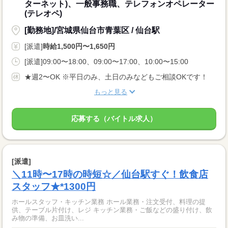
ターネット)、一般事務職、テレフォンオペレーター
(テレオペ)
[勤務地]/宮城県仙台市青葉区 / 仙台駅
[派遣]
時給1,500円〜1,650円
[派遣]09:00〜18:00、09:00〜17:00、10:00〜15:00
★週2〜OK ※平日のみ、土日のみなどもご相談OKです！
もっと見る
応募する（バイトル求人）
[派遣]
＼11時〜17時の時短☆／仙台駅すぐ！飲食店
スタッフ★*1300円
ホールスタッフ・キッチン業務 ホール業務・注文受付、料理の提
供、テーブル片付け、レジ キッチン業務・ご飯などの盛り付け、飲
み物の準備、お皿洗い...