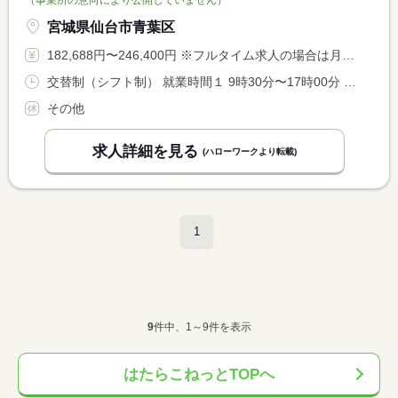
宮城県仙台市青葉区
182,688円〜246,400円 ※フルタイム求人の場合は月額（換算額）、パート求人の場合は時間額を表示しています。
交替制（シフト制） 就業時間１ 9時30分〜17時00分 就業時間２ 12時00分〜21時00分 又は 9時30分〜21時00分の時間の間の8時間程度 就業時間に関する特記事項 シフト制での勤務になります。 <BR> ※勤務時間について相談可
その他
求人詳細を見る
(ハローワークより転載)
1
9
件中、1～9件を表示
はたらこねっとTOPへ