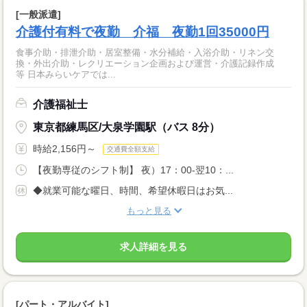
[一般派遣]
介護付有料で夜勤 介福 夜勤1回35000円
食事介助・排泄介助・居室整備・水分補給・入浴介助・リネン交
換・外出介助・レクリエーション企画および運営・介護記録作成
等 日本みらいケアでは...
介護福祉士
東京都練馬区/大泉学園駅（バス 8分）
時給2,156円～
交通費全額支給
【夜勤専従のシフト制】 夜）17：00-翌10：...
◆就業可能な曜日、時間、希望休暇日はお気...
もっと見る
求人詳細を見る
[パート・アルバイト]