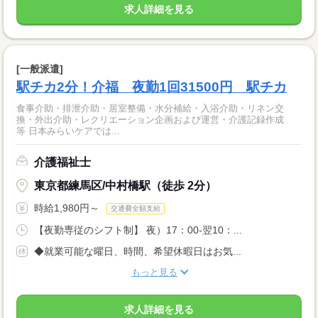
求人詳細を見る
[一般派遣]
駅チカ2分！介福 夜勤1回31500円 駅チカ
食事介助・排泄介助・居室整備・水分補給・入浴介助・リネン交
換・外出介助・レクリエーション企画および運営・介護記録作成
等 日本みらいケアでは...
介護福祉士
東京都練馬区/中村橋駅（徒歩 2分）
時給1,980円～
交通費全額支給
【夜勤専従のシフト制】 夜）17：00-翌10：...
◆就業可能な曜日、時間、希望休暇日はお気...
もっと見る
求人詳細を見る