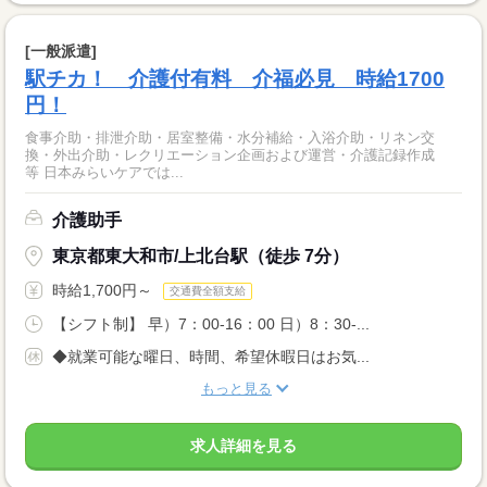
[一般派遣]
駅チカ！ 介護付有料 介福必見 時給1700
円！
食事介助・排泄介助・居室整備・水分補給・入浴介助・リネン交
換・外出介助・レクリエーション企画および運営・介護記録作成
等 日本みらいケアでは...
介護助手
東京都東大和市/上北台駅（徒歩 7分）
時給1,700円～
交通費全額支給
【シフト制】 早）7：00-16：00 日）8：30-...
◆就業可能な曜日、時間、希望休暇日はお気...
もっと見る
求人詳細を見る