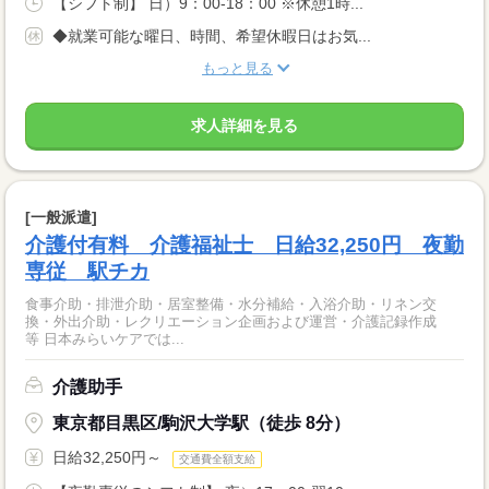
【シフト制】 日）9：00-18：00 ※休憩1時...
◆就業可能な曜日、時間、希望休暇日はお気...
もっと見る
求人詳細を見る
[一般派遣]
介護付有料 介護福祉士 日給32,250円 夜勤
専従 駅チカ
食事介助・排泄介助・居室整備・水分補給・入浴介助・リネン交
換・外出介助・レクリエーション企画および運営・介護記録作成
等 日本みらいケアでは...
介護助手
東京都目黒区/駒沢大学駅（徒歩 8分）
日給32,250円～
交通費全額支給