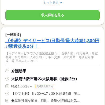
もっと見る
求人詳細を見る
[一般派遣]
《介護》デイサービス/日勤帯/最大時給1,800円
♪/駅近徒歩2分！
【☆デイサービスでの介護業務全般☆】 食事介助・排泄介助・居室
整備・水分補給・入浴介助・リネン交換・外出介助・介護記録作
成 等 日本みらいケ...
介護助手
大阪府大阪市港区/大阪港駅（徒歩 2分）
時給1,800円～
交通費全額支給
【シフト制】 8：30〜17：30 休憩1時間 実...
◆就業可能な曜日、時間、希望休暇日はお気...