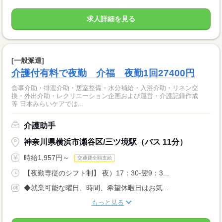
求人詳細を見る
[一般派遣]
介護付有料で夜勤 介福 夜勤1回27400円
食事介助・排泄介助・居室整備・水分補給・入浴介助・リネン交
換・外出介助・レクリエーション企画および運営・介護記録作成
等 日本みらいケアでは...
介護助手
神奈川県横浜市瀬谷区/三ツ境駅（バス 11分）
時給1,957円～
交通費全額支給
【夜勤専従のシフト制】 夜）17：30-翌9：3...
◆就業可能な曜日、時間、希望休暇日はお気...
もっと見る