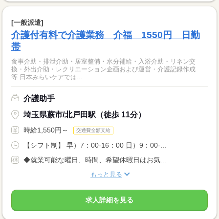
[一般派遣]
介護付有料で介護業務 介福 1550円 日勤
帯
食事介助・排泄介助・居室整備・水分補給・入浴介助・リネン交
換・外出介助・レクリエーション企画および運営・介護記録作成
等 日本みらいケアでは...
介護助手
埼玉県蕨市/北戸田駅（徒歩 11分）
時給1,550円～
交通費全額支給
【シフト制】 早）7：00-16：00 日）9：00-...
◆就業可能な曜日、時間、希望休暇日はお気...
もっと見る
求人詳細を見る