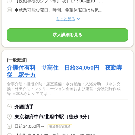
【夜勤専従のシフト制】 夜）17：00-翌10：...
◆就業可能な曜日、時間、希望休暇日はお気...
もっと見る
求人詳細を見る
[一般派遣]
介護付有料 サ高住 日給34,050円 夜勤専
従 駅チカ
食事介助・排泄介助・居室整備・水分補給・入浴介助・リネン交
換・外出介助・レクリエーション企画および運営・介護記録作成
等 日本みらいケアでは...
介護助手
東京都府中市/北府中駅（徒歩 9分）
日給34,050円～
交通費全額支給