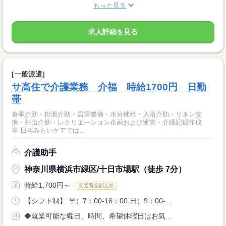
もっと見る
求人詳細を見る
[一般派遣]
サ高住で介護業務 介福 時給1700円 日勤
帯
食事介助・排泄介助・居室整備・水分補給・入浴介助・リネン交
換・外出介助・レクリエーション企画および運営・介護記録作成
等 日本みらいケアでは...
介護助手
神奈川県横浜市緑区/十日市場駅（徒歩 7分）
時給1,700円～
交通費全額支給
【シフト制】 早）7：00-16：00 日）9：00-...
◆就業可能な曜日、時間、希望休暇日はお気...