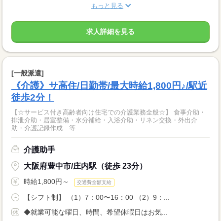
もっと見る
求人詳細を見る
[一般派遣]
《介護》サ高住/日勤帯/最大時給1,800円♪/駅近
徒歩2分！
【☆サービス付き高齢者向け住宅での介護業務全般☆】 食事介助・
排泄介助・居室整備・水分補給・入浴介助・リネン交換・外出介
助・介護記録作成 等 ...
介護助手
大阪府豊中市/庄内駅（徒歩 23分）
時給1,800円～
交通費全額支給
【シフト制】 （1）7：00〜16：00 （2）9：...
◆就業可能な曜日、時間、希望休暇日はお気...