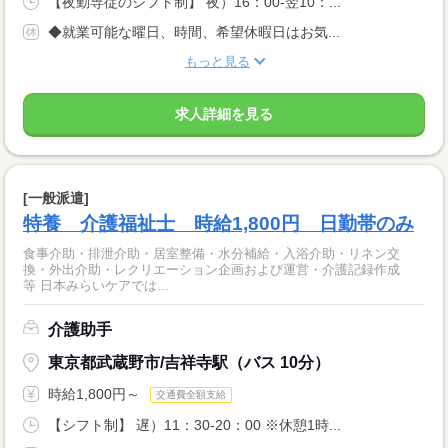
【夜勤専従のシフト制】 夜）16：00-翌10：...
◆就業可能な曜日、時間、希望休暇日はお気...
もっと見る
求人詳細を見る
[一般派遣]
特養 介護福祉士 時給1,800円 日勤帯のみ
食事介助・排泄介助・居室整備・水分補給・入浴介助・リネン交
換・外出介助・レクリエーション企画および運営・介護記録作成
等 日本みらいケアでは...
介護助手
東京都武蔵野市/吉祥寺駅（バス 10分）
時給1,800円～
交通費全額支給
【シフト制】 遅）11：30-20：00 ※休憩1時...