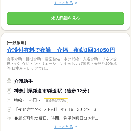
もっと見る
求人詳細を見る
[一般派遣]
介護付有料で夜勤 介福 夜勤1回34050円
食事介助・排泄介助・居室整備・水分補給・入浴介助・リネン交
換・外出介助・レクリエーション企画および運営・介護記録作成
等 日本みらいケアでは...
介護助手
神奈川県鎌倉市/鎌倉駅（徒歩 12分）
時給2,128円～
交通費全額支給
【夜勤専従のシフト制】 夜）16：30-翌9：3...
◆就業可能な曜日、時間、希望休暇日はお気...
もっと見る