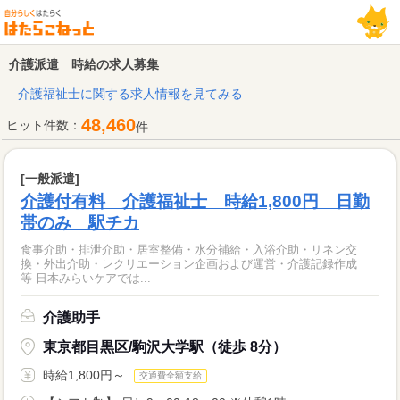
介護派遣 時給の求人募集
介護福祉士に関する求人情報を見てみる
48,460
ヒット件数：
件
[一般派遣]
介護付有料 介護福祉士 時給1,800円 日勤
帯のみ 駅チカ
食事介助・排泄介助・居室整備・水分補給・入浴介助・リネン交
換・外出介助・レクリエーション企画および運営・介護記録作成
等 日本みらいケアでは...
介護助手
東京都目黒区/駒沢大学駅（徒歩 8分）
時給1,800円～
交通費全額支給