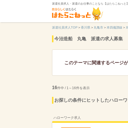
派遣社員求人・派遣のお仕事のことなら【はたらこねっと
派遣社員求人TOP
>
香川県
>
丸亀市
>
本四備讃線
>
今治造船 丸亀 派遣の求人募集
このテーマに関連するページ
16
件中 / 1～16件を表示
お探しの条件にヒットしたハローワ
ハローワーク求人