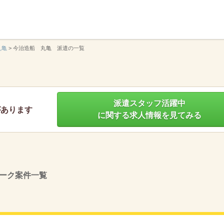
】
丸亀
>
今治造船 丸亀 派遣の一覧
派遣スタッフ活躍中
があります
に関する求人情報を見てみる
ーク案件一覧