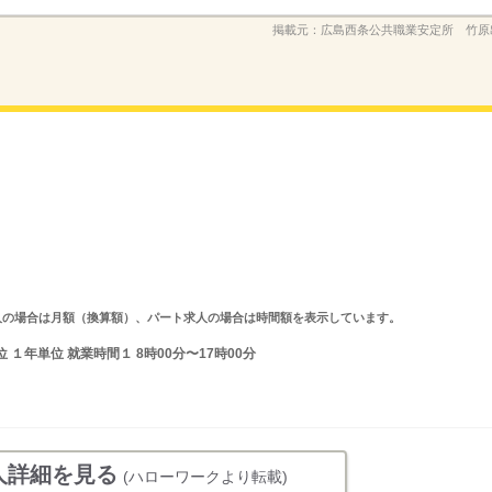
掲載元：
広島西条公共職業安定所 竹原
ルタイム求人の場合は月額（換算額）、パート求人の場合は時間額を表示しています。
１年単位 就業時間１ 8時00分〜17時00分
人詳細を見る
(ハローワークより転載)