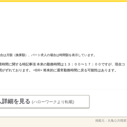
求人の場合は月額（換算額）、パート求人の場合は時間額を表示しています。
分 就業時間に関する特記事項 本来の勤務時間は１３：００〜１７：００ですが、現在コ
時間がずれております。 <BR> 将来的に通常勤務時間に戻る可能性はあります。
人詳細を見る
(ハローワークより転載)
掲載元：
丸亀公共職業