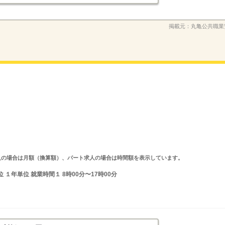
掲載元：
丸亀公共職業
ルタイム求人の場合は月額（換算額）、パート求人の場合は時間額を表示しています。
１年単位 就業時間１ 8時00分〜17時00分