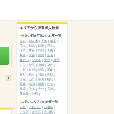
エリアから派遣求人検索
全国の都道府県のお仕事一覧
東京
神奈川
千葉
埼玉
茨城
栃木
群馬
愛知
岐阜
三重
静岡
大阪
兵庫
京都
滋賀
奈良
和歌山
北海道
青森
岩手
宮城
秋田
山形
福島
山梨
長野
新潟
富山
石川
福井
岡山
鳥取
1
島根
山口
香川
徳島
愛媛
高知
福岡
佐賀
長崎
熊本
大分
宮崎
鹿児島
沖縄
人気のエリアのお仕事一覧
港区
千代田区
新宿区
中央区
渋谷区
品川区