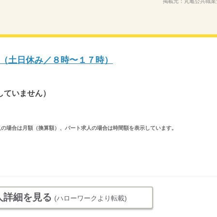
掲載元：
丸亀公共職業
（土日休み／８時〜１７時）
していません）
ルタイム求人の場合は月額（換算額）、パート求人の場合は時間額を表示しています。
人詳細を見る
(ハローワークより転載)