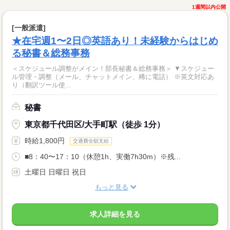
1週間以内公開
[一般派遣]
★在宅週1〜2日◎英語あり！未経験からはじめ
る秘書＆総務事務
＜スケジュール調整がメイン！部長秘書＆総務事務＞ ▼スケジュー
ル管理・調整（メール、チャットメイン、稀に電話） ※英文対応あ
り（翻訳ツール使...
秘書
東京都千代田区/大手町駅（徒歩 1分）
時給1,800円
交通費全額支給
■8：40〜17：10（休憩1h、実働7h30m）※残...
土曜日 日曜日 祝日
もっと見る
求人詳細を見る