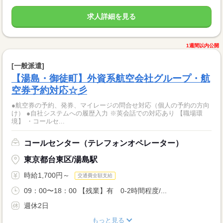
求人詳細を見る
1週間以内公開
[一般派遣]
【湯島・御徒町】外資系航空会社グループ・航
空券予約対応☆彡
●航空券の予約、発券、マイレージの問合せ対応（個人の予約の方向
け） ●自社システムへの履歴入力 ※英会話での対応あり 【職場環
境】 ・コールセ...
コールセンター（テレフォンオペレーター）
東京都台東区/湯島駅
時給1,700円～
交通費全額支給
09：00〜18：00 【残業】有 0-2時間程度/...
週休2日
もっと見る