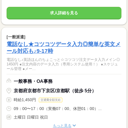
求人詳細を見る
[一般派遣]
電話なし★コツコツデータ入力◎簡単な英文メ
ール対応も♪9-17時
電話なし♪英語ほんのちょこっと☆コツコツ注文データ入力メイン◎
1450円 ●注文内容のデータ入力（専用システム使用！） ●スケジュ
ール管理 ●メー...
一般事務・OA事務
京都府京都市下京区/京都駅（徒歩 5分）
時給1,450円
交通費全額支給
09：00〜17：00（実働07：00、休憩01：00）...
土曜日 日曜日 祝日
もっと見る