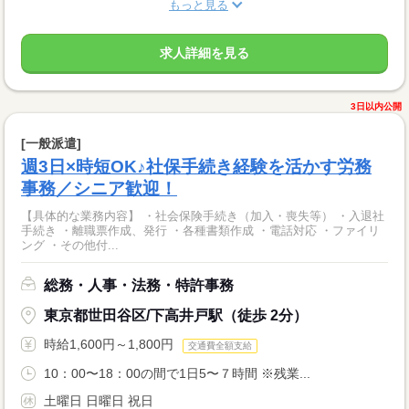
もっと見る
求人詳細を見る
3日以内公開
[一般派遣]
週3日×時短OK♪社保手続き経験を活かす労務
事務／シニア歓迎！
【具体的な業務内容】 ・社会保険手続き（加入・喪失等） ・入退社
手続き ・離職票作成、発行 ・各種書類作成 ・電話対応 ・ファイリ
ング ・その他付...
総務・人事・法務・特許事務
東京都世田谷区/下高井戸駅（徒歩 2分）
時給1,600円～1,800円
交通費全額支給
10：00〜18：00の間で1日5〜７時間 ※残業...
土曜日 日曜日 祝日