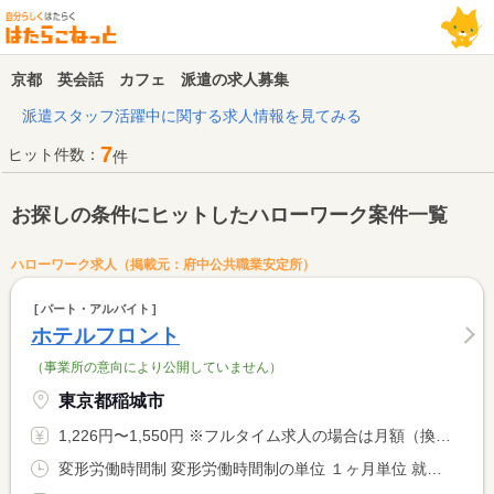
京都 英会話 カフェ 派遣の求人募集
派遣スタッフ活躍中に関する求人情報を見てみる
7
ヒット件数：
件
お探しの条件にヒットしたハローワーク案件一覧
ハローワーク求人（掲載元：府中公共職業安定所）
パート・アルバイト
ホテルフロント
（事業所の意向により公開していません）
東京都稲城市
1,226円〜1,550円 ※フルタイム求人の場合は月額（換算額）、パート求人の場合は時間額を表示しています。
変形労働時間制 変形労働時間制の単位 １ヶ月単位 就業時間１ 14時00分〜14時30分 又は 5時00分〜15時00分の時間の間の8時間程度 就業時間に関する特記事項 休憩時間（１）３６０分（仮眠あり） <BR> ８時間を超える場合は休憩６０分 <BR> <BR> ※就業時間相談可