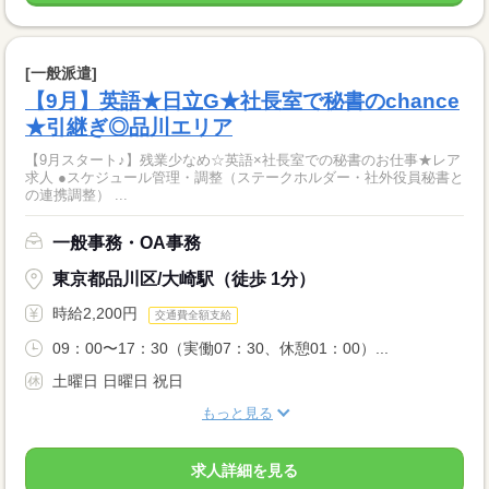
[一般派遣]
【9月】英語★日立G★社長室で秘書のchance
★引継ぎ◎品川エリア
【9月スタート♪】残業少なめ☆英語×社長室での秘書のお仕事★レア
求人 ●スケジュール管理・調整（ステークホルダー・社外役員秘書と
の連携調整） ...
一般事務・OA事務
東京都品川区/大崎駅（徒歩 1分）
時給2,200円
交通費全額支給
09：00〜17：30（実働07：30、休憩01：00）...
土曜日 日曜日 祝日
もっと見る
求人詳細を見る