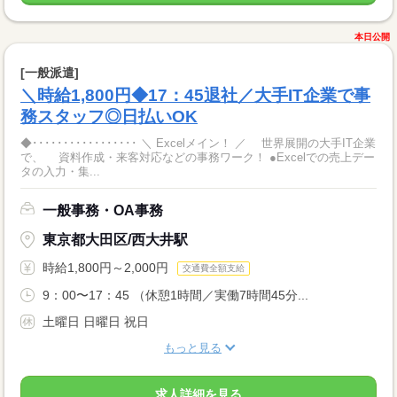
本日公開
[一般派遣]
＼時給1,800円◆17：45退社／大手IT企業で事
務スタッフ◎日払いOK
◆･････････････････ ＼ Excelメイン！ ／ 世界展開の大手IT企業
で、 資料作成・来客対応などの事務ワーク！ ●Excelでの売上デー
タの入力・集...
一般事務・OA事務
東京都大田区/西大井駅
時給1,800円～2,000円
交通費全額支給
9：00〜17：45 （休憩1時間／実働7時間45分...
土曜日 日曜日 祝日
もっと見る
求人詳細を見る