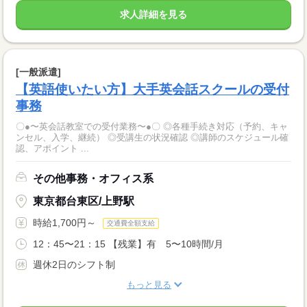
求人詳細を見る
[一般派遣]
【英語使いたい方】大手英会話スクールの受付
事務
〇●〜英会話教室での受付業務〜●〇 ◎各種手続き対応（予約、キャ
ンセル、入学、継続） ◎受講生の状況確認 ◎講師のスケジュール確
認、アポイント ...
その他事務・オフィス系
東京都台東区/上野駅
時給1,700円～
交通費全額支給
12：45〜21：15 【残業】有 5〜10時間/月
週休2日のシフト制
もっと見る