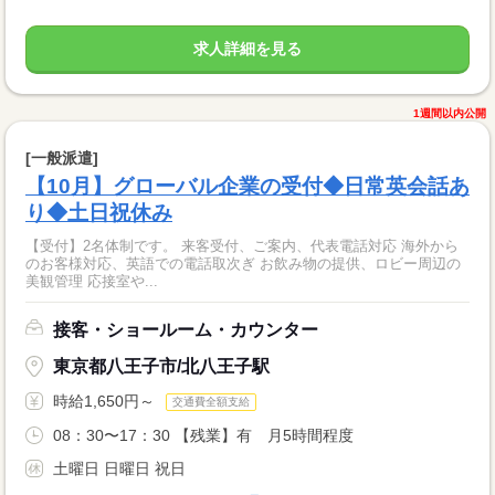
求人詳細を見る
1週間以内公開
[一般派遣]
【10月】グローバル企業の受付◆日常英会話あ
り◆土日祝休み
【受付】2名体制です。 来客受付、ご案内、代表電話対応 海外から
のお客様対応、英語での電話取次ぎ お飲み物の提供、ロビー周辺の
美観管理 応接室や...
接客・ショールーム・カウンター
東京都八王子市/北八王子駅
時給1,650円～
交通費全額支給
08：30〜17：30 【残業】有 月5時間程度
土曜日 日曜日 祝日