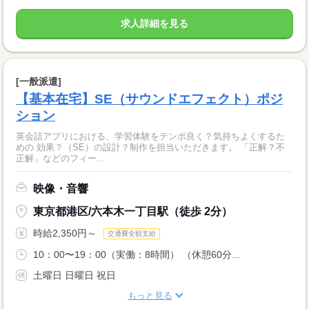
求人詳細を見る
[一般派遣]
【基本在宅】SE（サウンドエフェクト）ポジ
ション
英会話アプリにおける、学習体験をテンポ良く？気持ちよくするた
めの 効果？（SE）の設計？制作を担当いただきます。 「正解？不
正解」などのフィー...
映像・音響
東京都港区/六本木一丁目駅（徒歩 2分）
時給2,350円～
交通費全額支給
10：00〜19：00（実働：8時間） （休憩60分...
土曜日 日曜日 祝日
もっと見る