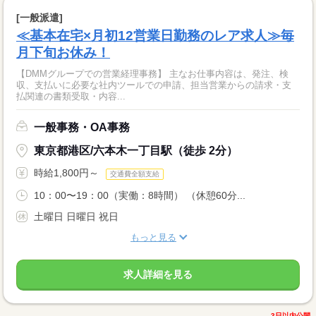
[一般派遣]
≪基本在宅×月初12営業日勤務のレア求人≫毎
月下旬お休み！
【DMMグループでの営業経理事務】 主なお仕事内容は、発注、検
収、支払いに必要な社内ツールでの申請、担当営業からの請求・支
払関連の書類受取・内容...
一般事務・OA事務
東京都港区/六本木一丁目駅（徒歩 2分）
時給1,800円～
交通費全額支給
10：00〜19：00（実働：8時間） （休憩60分...
土曜日 日曜日 祝日
もっと見る
求人詳細を見る
3日以内公開