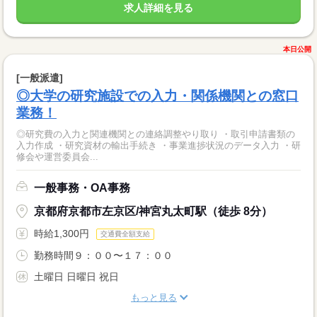
求人詳細を見る
本日公開
[一般派遣]
◎大学の研究施設での入力・関係機関との窓口
業務！
◎研究費の入力と関連機関との連絡調整やり取り ・取引申請書類の
入力作成 ・研究資材の輸出手続き ・事業進捗状況のデータ入力 ・研
修会や運営委員会...
一般事務・OA事務
京都府京都市左京区/神宮丸太町駅（徒歩 8分）
時給1,300円
交通費全額支給
勤務時間９：００〜１７：００
土曜日 日曜日 祝日
もっと見る