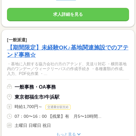
求人詳細を見る
[一般派遣]
【期間限定】未経験OK♪基地関連施設でのアテ
ンド事務☆
・基地に入館する協力会社の方のアテンド、見送り対応 ・横田基地
内のワンデー／ウィークリーパスの作成手続き ・各種書類の作成、
入力、PDF化作業 ・...
一般事務・OA事務
東京都福生市/牛浜駅
時給1,700円～
交通費全額支給
07：00〜16：00 【残業】有 月5〜10時間...
土曜日 日曜日 祝日
もっと見る