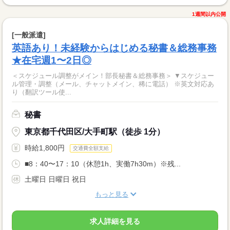
1週間以内公開
[一般派遣]
英語あり！未経験からはじめる秘書＆総務事務
★在宅週1〜2日◎
＜スケジュール調整がメイン！部長秘書＆総務事務＞ ▼スケジュー
ル管理・調整（メール、チャットメイン、稀に電話） ※英文対応あ
り（翻訳ツール使...
秘書
東京都千代田区/大手町駅（徒歩 1分）
時給1,800円
交通費全額支給
■8：40〜17：10（休憩1h、実働7h30m）※残...
土曜日 日曜日 祝日
もっと見る
求人詳細を見る