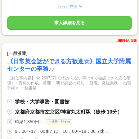
もっと見る
求人詳細を見る
1週間以内公開
[一般派遣]
《日常英会話ができる方歓迎☆》国立大学附属
センターの事務♪♪
【お仕事内容】No.2607271 ◎わからない事はすぐ確認できる安心環
境♪ ・資料の作成、整理 ・研究調査の補助 ・経理、発注業務 ・出張
手続き ・秘書業...
学校・大学事務・図書館
京都府京都市左京区/神宮丸太町駅（徒歩 10分）
時給1,350円～
交通費一部支給
9：00〜17：00または、10：00〜18：00（休...