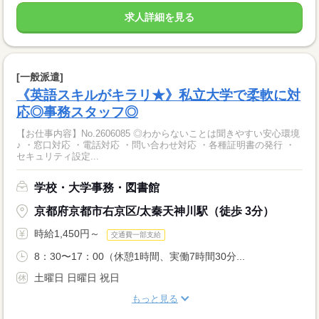
求人詳細を見る
[一般派遣]
《英語スキルがキラリ★》私立大学で柔軟に対
応◎事務スタッフ◎
【お仕事内容】No.2606085 ◎わからないことは聞きやすい安心環境
♪ ・窓口対応 ・電話対応 ・問い合わせ対応 ・各種証明書の発行 ・
セキュリティ設定...
学校・大学事務・図書館
京都府京都市右京区/太秦天神川駅（徒歩 3分）
時給1,450円～
交通費一部支給
8：30〜17：00（休憩1時間、実働7時間30分...
土曜日 日曜日 祝日
もっと見る