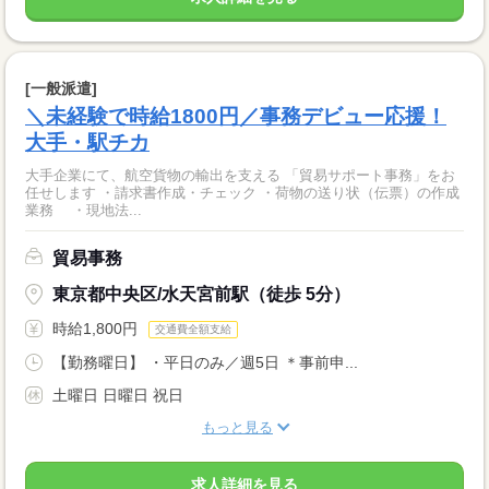
[一般派遣]
＼未経験で時給1800円／事務デビュー応援！
大手・駅チカ
大手企業にて、航空貨物の輸出を支える 「貿易サポート事務」をお
任せします ・請求書作成・チェック ・荷物の送り状（伝票）の作成
業務 ・現地法...
貿易事務
東京都中央区/水天宮前駅（徒歩 5分）
時給1,800円
交通費全額支給
【勤務曜日】 ・平日のみ／週5日 ＊事前申...
土曜日 日曜日 祝日
もっと見る
求人詳細を見る