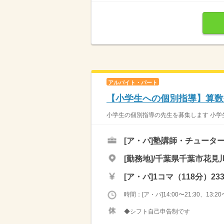
アルバイト・パート
【小学生への個別指導】算数
小学生の個別指導の先生を募集します 小学生
[ア・パ]
塾講師・チュータ
[勤務地]/千葉県千葉市花見川
[ア・パ]
1コマ（118分）23
時間：[ア・パ]14:00〜21:30、13:20〜
◆シフト自己申告制です