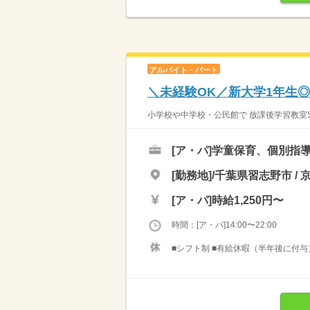
アルバイト・パート
＼未経験OK／新大学1年生◎週
小学校や中学校・公民館で 放課後学習教室ST
[ア・パ]
学童保育、個別指
[勤務地]/千葉県習志野市 /
[ア・パ]
時給1,250円〜
時間：[ア・パ]14:00〜22:00
■シフト制 ■有給休暇（半年後に付与