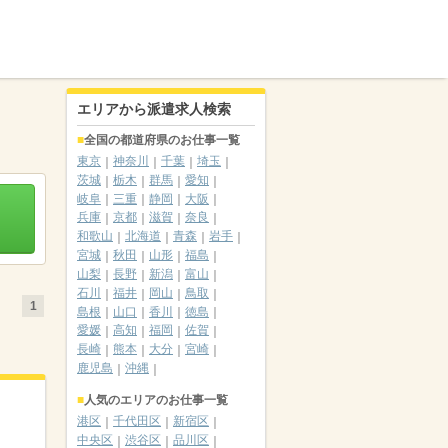
エリアから派遣求人検索
全国の都道府県のお仕事一覧
東京
神奈川
千葉
埼玉
茨城
栃木
群馬
愛知
岐阜
三重
静岡
大阪
兵庫
京都
滋賀
奈良
和歌山
北海道
青森
岩手
宮城
秋田
山形
福島
山梨
長野
新潟
富山
石川
福井
岡山
鳥取
1
島根
山口
香川
徳島
愛媛
高知
福岡
佐賀
長崎
熊本
大分
宮崎
鹿児島
沖縄
人気のエリアのお仕事一覧
港区
千代田区
新宿区
中央区
渋谷区
品川区