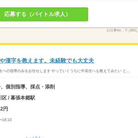
応募する（バイトル求人）
お仕事No.：
F_085
や漢字を教えます。未経験でも大丈夫
への指導のみをお任せします やっていくうちに中高生へも教えてみたい と...
ー、個別指導、採点・添削
区 / 幕張本郷駅
32円
18:10
もっと見る