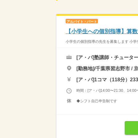
アルバイト・パート
【小学生への個別指導】算数
小学生の個別指導の先生を募集します 小学生
[ア・パ]
塾講師・チュータ
[勤務地]/千葉県習志野市 /
[ア・パ]
1コマ（118分）23
時間：[ア・パ]14:00〜21:30、14:00〜
◆シフト自己申告制です