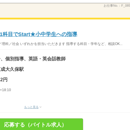
お仕事No.：
F_0
科目でStart★小中学生への指導
／理科／社会 いずれかを担当いただきます 指導する科目・学年など、相談OK...
ー、個別指導、英語・英会話教師
 京成大久保駅
32円
18:10
もっと見る
応募する（バイトル求人）