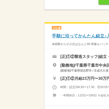
正社員
手順に沿ってかんたん組立♪入
未経験からの入社はなんと90 研修もバッチ
[正]
①②製造スタッフ(組立
[勤務地]/千葉県千葉市中央区
[面接地]/千葉県習志野市 / 京成大久保
[正]
①②月給23万円〜30万
時間：[正]①08:30〜17:30、②20:05〜
・年間休日：115日〜160日 ※会社