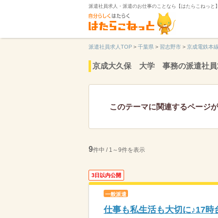
派遣社員求人・派遣のお仕事のことなら【はたらこねっと
派遣社員求人TOP
>
千葉県
>
習志野市
>
京成電鉄本
京成大久保 大学 事務の派遣社員
このテーマに関連するページ
9
件中 / 1～9件を表示
3日以内公開
一般派遣
仕事も私生活も大切に♪17