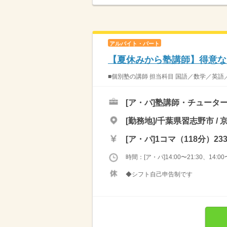
アルバイト・パート
【夏休みから塾講師】得意な1
■個別塾の講師 担当科目 国語／数学／英語
[ア・パ]
塾講師・チュータ
[勤務地]/千葉県習志野市 /
[ア・パ]
1コマ（118分）23
時間：[ア・パ]14:00〜21:30、14:00〜
◆シフト自己申告制です