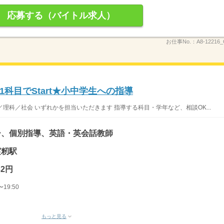
応募する（バイトル求人）
お仕事No.：
A8-1221
科目でStart★小中学生への指導
／理科／社会 いずれかを担当いただきます 指導する科目・学年など、相談OK...
ー、個別指導、英語・英会話教師
実籾駅
32円
19:50
もっと見る