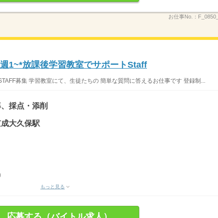
お仕事No.：
F_085
1~*放課後学習教室でサポートStaff
AFF募集 学習教室にて、生徒たちの 簡単な質問に答えるお仕事です 登録制...
導、採点・添削
 京成大久保駅
）
もっと見る
応募する（バイトル求人）