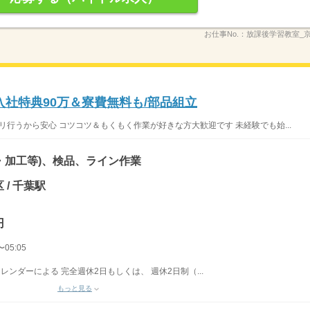
お仕事No.：
放課後学習教室_
社特典90万＆寮費無料も/部品組立
リ行うから安心 コツコツ＆もくもく作業が好きな方大歓迎です 未経験でも始...
・加工等)、検品、ライン作業
 / 千葉駅
円
05:05
カレンダーによる 完全週休2日もしくは、 週休2日制（...
もっと見る