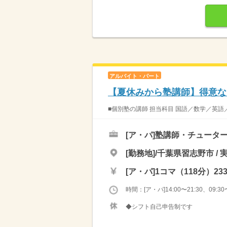
アルバイト・パート
【夏休みから塾講師】得意な1
■個別塾の講師 担当科目 国語／数学／英語
[ア・パ]
塾講師・チュータ
[勤務地]/千葉県習志野市 / 
[ア・パ]
1コマ（118分）23
時間：[ア・パ]14:00〜21:30、09:30〜
◆シフト自己申告制です