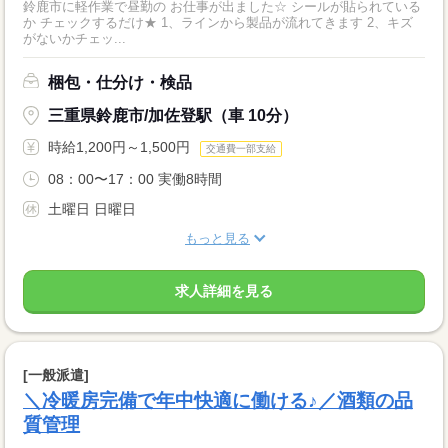
鈴鹿市に軽作業で昼勤の お仕事が出ました☆ シールが貼られている
か チェックするだけ★ 1、ラインから製品が流れてきます 2、キズ
がないかチェッ...
梱包・仕分け・検品
三重県鈴鹿市/加佐登駅（車 10分）
時給1,200円～1,500円
交通費一部支給
08：00〜17：00 実働8時間
土曜日 日曜日
もっと見る
求人詳細を見る
[一般派遣]
＼冷暖房完備で年中快適に働ける♪／酒類の品
質管理