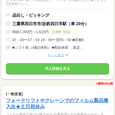
2交替制でしっ...
品出し・ピッキング
三重県四日市市/近鉄四日市駅（車 20分）
時給1,300円～1,625円
交通費一部支給
07：00〜17：50 19：00〜翌05：50 ■実働8...
■シフト制（4勤2休制） ■有給休暇 …規定...
もっと見る
求人詳細を見る
1週間以内公開
[一般派遣]
フォークリフトやクレーンでのフィルム製品搬
入出★土日祝休み
フィルム製造工場での搬入出や 在庫管理などの業務をお任せしま