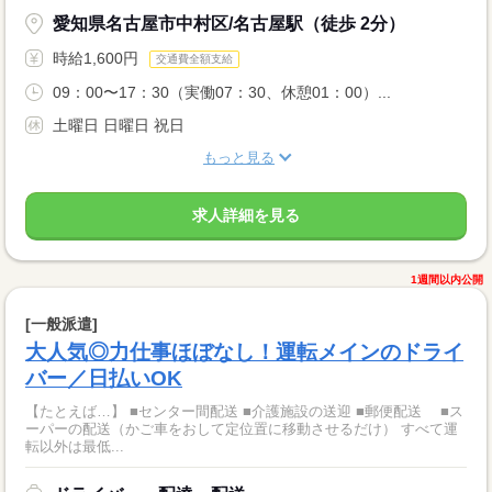
愛知県名古屋市中村区/名古屋駅（徒歩 2分）
時給1,600円
交通費全額支給
09：00〜17：30（実働07：30、休憩01：00）...
土曜日 日曜日 祝日
もっと見る
求人詳細を見る
1週間以内公開
[一般派遣]
大人気◎力仕事ほぼなし！運転メインのドライ
バー／日払いOK
【たとえば…】 ■センター間配送 ■介護施設の送迎 ■郵便配送 ■ス
ーパーの配送（かご車をおして定位置に移動させるだけ） すべて運
転以外は最低...