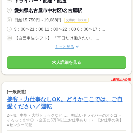
ドライバー・配達・配送
愛知県名古屋市中村区/名古屋駅
日給15,750円～19,688円
交通費一部支給
9：00〜21：00 11：00〜22：00 6：00〜17：...
【自己申告シフト】 「平日だけ働きたい」 ...
もっと見る
求人詳細を見る
1週間以内公開
[一般派遣]
接客・力仕事なしOK。どうかここでは、ご自
愛ください／運転
2〜4t、中型・大型トラックなど…。 幅広いドライバーのオシゴト、
そろってます◎ （全国に3万件以上お仕事あり！） 【お仕事の例】
●センター間配...