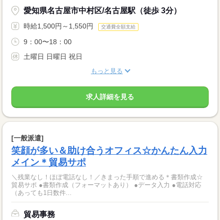
愛知県名古屋市中村区/名古屋駅（徒歩 3分）
時給1,500円～1,550円
交通費全額支給
9：00〜18：00
土曜日 日曜日 祝日
もっと見る
求人詳細を見る
[一般派遣]
笑顔が多い＆助け合うオフィス☆かんたん入力
メイン＊貿易サポ
＼残業なし！ほぼ電話なし！／きまった手順で進める＊書類作成☆
貿易サポ ●書類作成（フォーマットあり） ●データ入力 ●電話対応
（あっても1日数件...
貿易事務