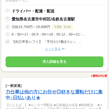
み荷積み下ろし...
ドライバー・配達・配送
愛知県名古屋市中村区/名鉄名古屋駅
日給15,750円～19,688円
交通費一部支給
8：00〜17：00 9：00〜18：00 12：00〜21：...
【自己申告シフト】 「平日だけ働きたい」 ...
もっと見る
求人詳細を見る
1週間以内公開
[一般派遣]
力仕事は他の方にお任せ◎好きな運転だけに集
中♪日払いあり★
【たとえば…】 ■センター間配送 ■介護施設の送迎 ■郵便配送 ■ス
ーパーの配送（かご車をおして定位置に移動させるだけ） すべて運