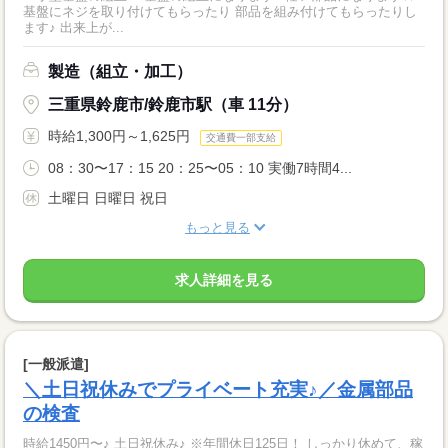
基盤にネジを取り付けてもらったり 部品を組み付けてもらったりし
ます♪ 出来上が...
製造（組立・加工）
三重県鈴鹿市/鈴鹿市駅（車 11分）
時給1,300円～1,625円
交通費一部支給
08：30〜17：15 20：25〜05：10 実働7時間4...
土曜日 日曜日 祝日
もっと見る
求人詳細を見る
[一般派遣]
＼土日祝休みでプライベート充実♪／金属部品
の検査
時給1450円〜♪ 土日祝休み♪ ※年間休日125日！ しっかり休めて、稼