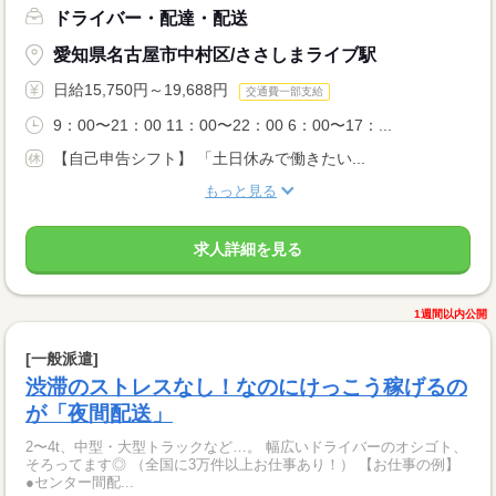
ドライバー・配達・配送
愛知県名古屋市中村区/ささしまライブ駅
日給15,750円～19,688円
交通費一部支給
9：00〜21：00 11：00〜22：00 6：00〜17：...
【自己申告シフト】 「土日休みで働きたい...
もっと見る
求人詳細を見る
1週間以内公開
[一般派遣]
渋滞のストレスなし！なのにけっこう稼げるの
が「夜間配送」
2〜4t、中型・大型トラックなど…。 幅広いドライバーのオシゴト、
そろってます◎ （全国に3万件以上お仕事あり！） 【お仕事の例】
●センター間配...