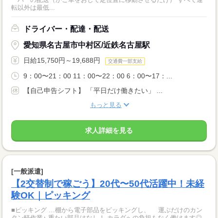
転以外は最低...
ドライバー・配達・配送
愛知県名古屋市中村区/近鉄名古屋駅
日給15,750円～19,688円
交通費一部支給
9：00〜21：00 11：00〜22：00 6：00〜17：...
【自己申告シフト】 「平日だけ働きたい」 ...
もっと見る
求人詳細を見る
[一般派遣]
【2交替制で稼ごう】20代〜50代活躍中！未経
験OK｜ピッキング
■ピッキング …棚から電子部品をピッキングし、 運ぶだけのカン
タン軽作業♪ 重たい部品はなし！ カラダへの負担もなく働けます◎