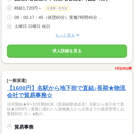
時給1,720円～
交通費一部支給
09：00-17：45（休憩60分）実働7時間45分 ...
土曜日 日曜日 祝日
もっと見る
求人詳細を見る
3日以内公開
[一般派遣]
【1600円】名駅から地下街で直結♪長期★物流
会社で貿易事務☆
10月開始★9〜10月開始OK《貿易経験者必見》名駅から地下街で直
結★1600円＜業務に慣れたら貨物搬入から出港までの進捗管理とお
客様対応 ◎＞ ●船の...
貿易事務