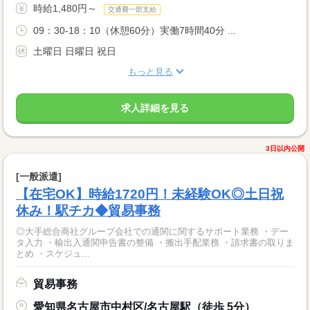
時給1,480円～
交通費一部支給
09：30-18：10（休憩60分）実働7時間40分 ...
土曜日 日曜日 祝日
もっと見る
求人詳細を見る
3日以内公開
[一般派遣]
【在宅OK】時給1720円！未経験OK◎土日祝
休み！駅チカ◆貿易事務
◎大手総合商社グループ会社での通関に関するサポート業務 ・デー
タ入力 ・輸出入通関申告書の整備 ・搬出手配業務 ・請求書の取りま
とめ ・スケジュ...
貿易事務
愛知県名古屋市中村区/名古屋駅（徒歩 5分）