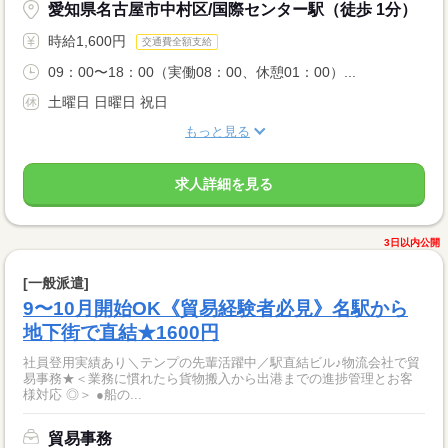
愛知県名古屋市中村区/国際センター駅（徒歩 1分）
時給1,600円
交通費全額支給
09：00〜18：00（実働08：00、休憩01：00）...
土曜日 日曜日 祝日
もっと見る
求人詳細を見る
3日以内公開
[一般派遣]
9〜10月開始OK《貿易経験者必見》名駅から
地下街で直結★1600円
社員登用実績あり＼テンプの先輩活躍中／駅直結ビル♪物流会社で貿
易事務★＜業務に慣れたら貨物搬入から出港までの進捗管理とお客
様対応 ◎＞ ●船の...
貿易事務