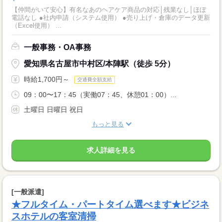
【仲間がいて安心】有名なあのヘアケア商品の対応│残業なし│ほぼ
電話なし ●社内申請（システム使用） ●売り上げ・倉庫のデータ更新
（Excel使用） ...
一般事務・OA事務
愛知県名古屋市中村区/本陣駅（徒歩 5分）
時給1,700円～
交通費全額支給
09：00〜17：45（実働07：45、休憩01：00）...
土曜日 日曜日 祝日
もっと見る
求人詳細を見る
[一般派遣]
★フルタイム・パートタイム選べます★ビジネ
スホテルの客室清掃