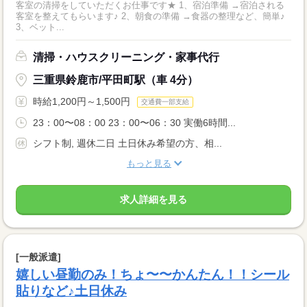
客室の清掃をしていただくお仕事です★ 1、宿泊準備 →宿泊される
客室を整えてもらいます♪ 2、朝食の準備 →食器の整理など、簡単♪
3、ベット...
清掃・ハウスクリーニング・家事代行
三重県鈴鹿市/平田町駅（車 4分）
時給1,200円～1,500円
交通費一部支給
23：00〜08：00 23：00〜06：30 実働6時間...
シフト制, 週休二日 土日休み希望の方、相...
もっと見る
求人詳細を見る
[一般派遣]
嬉しい昼勤のみ！ちょ〜〜かんたん！！シール
貼りなど♪土日休み