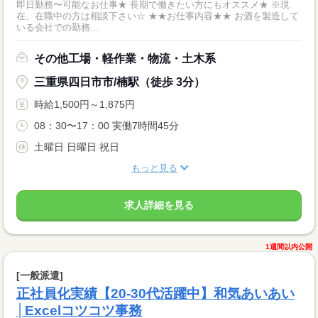
即日勤務〜可能なお仕事★ 長期で働きたい方にもオススメ★ ※現
在、在職中の方は相談下さい☆ ★★お仕事内容★★ お酒を製造して
いる会社での勤務...
その他工場・軽作業・物流・土木系
三重県四日市市/楠駅（徒歩 3分）
時給1,500円～1,875円
08：30〜17：00 実働7時間45分
土曜日 日曜日 祝日
もっと見る
求人詳細を見る
1週間以内公開
[一般派遣]
正社員化実績【20-30代活躍中】和気あいあい
│Excelコツコツ事務