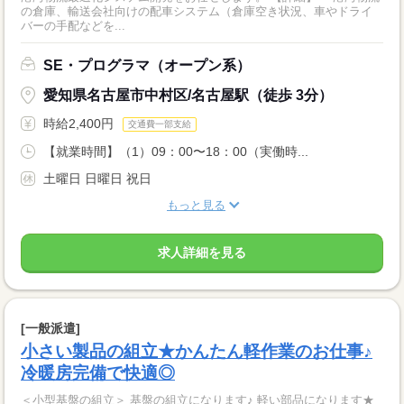
の倉庫、輸送会社向けの配車システム（倉庫空き状況、車やドライ
バーの手配などを...
SE・プログラマ（オープン系）
愛知県名古屋市中村区/名古屋駅（徒歩 3分）
時給2,400円
交通費一部支給
【就業時間】（1）09：00〜18：00（実働時...
土曜日 日曜日 祝日
もっと見る
求人詳細を見る
[一般派遣]
小さい製品の組立★かんたん軽作業のお仕事♪
冷暖房完備で快適◎
＜小型基盤の組立＞ 基盤の組立になります♪ 軽い部品になります★