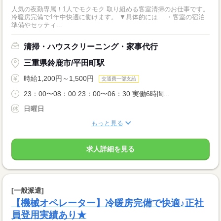
人気の夜勤専属！1人でモクモク 取り組める客室清掃のお仕事です。
冷暖房完備で1年中快適に働けます。 ▼具体的には… ・客室の宿泊
準備やセッティ...
清掃・ハウスクリーニング・家事代行
三重県鈴鹿市/平田町駅
時給1,200円～1,500円
交通費一部支給
23：00〜08：00 23：00〜06：30 実働6時間...
日曜日
もっと見る
求人詳細を見る
[一般派遣]
【機械オペレーター】冷暖房完備で快適♪正社
員登用実績あり★