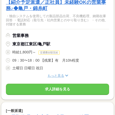
【紹介予定派遣／正社員】未経験OKの営業事
務♪◆亀戸・錦糸町
・独自システムを使用しての製品部品出荷、不良機処理、納期在庫
回答 ・電話対応（取引先・社内営業とのやり取り含む） ・その他、
付随する業務
営業事務
東京都江東区/亀戸駅
時給1,800円～
交通費全額支給
09：30〜18：00 【残業】有 月10h程度
土曜日 日曜日 祝日
もっと見る
求人詳細を見る
[一般派遣]