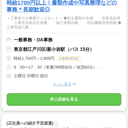
時給1700円以上！書類作成や写真整理などの
事務＊長期歓迎◎
＜工事部での事務アシスタント＞ ◆安全書類の作成 ・作業員名簿
・工事安全衛生計画書 ・施工体制台帳 ・持込機械等使用届 ◆
工事写真の整...
一般事務・OA事務
東京都江戸川区/新小岩駅（バス 15分）
時給1,700円～1,800円
交通費全額支給
9：00〜17：30（実働7時間30分／休憩60分）...
土曜日 日曜日 祝日
もっと見る
求人詳細を見る
[正社員への紹介予定派遣]
?