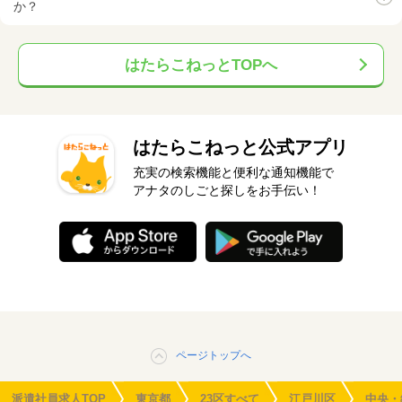
か？
はたらこねっとTOPへ
はたらこねっと公式アプリ
充実の検索機能と便利な通知機能で
アナタのしごと探しをお手伝い！
ページトップへ
派遣社員求人TOP
東京都
23区すべて
江戸川区
中央・