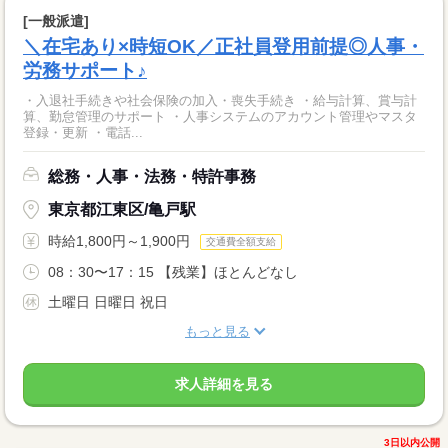
[一般派遣]
＼在宅あり×時短OK／正社員登用前提◎人事・
労務サポート♪
・入退社手続きや社会保険の加入・喪失手続き ・給与計算、賞与計
算、勤怠管理のサポート ・人事システムのアカウント管理やマスタ
登録・更新 ・電話...
総務・人事・法務・特許事務
東京都江東区/亀戸駅
時給1,800円～1,900円
交通費全額支給
08：30〜17：15 【残業】ほとんどなし
土曜日 日曜日 祝日
もっと見る
求人詳細を見る
3日以内公開