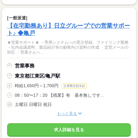
[一般派遣]
【在宅勤務あり】日立グループでの営業サポー
ト♪ ◆亀戸
★営業サポート★ ・専用システムへの受注登録、ファイリング業務
・社内会議資料、製品紹介等の顧客向け資料の作成 ・定型メールの
対応 ・営業さんへ...
営業事務
東京都江東区/亀戸駅
時給1,650円～1,700円
交通費全額支給
08：50〜17：20 【残業】有 基本無しです...
土曜日 日曜日 祝日
もっと見る
求人詳細を見る