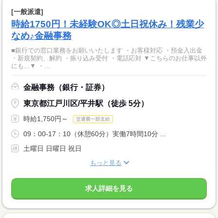
[一般派遣]
時給1750円！未経験OK◎土日祝休み！残業少
なめ♪金融事務
■銀行での窓口業務をお願いいたします ・お客様対応 ・預金入出金
・新規契約、解約 ・振り込み受付 ・電話応対 ▼こちらのお仕事以外
にも...▼ ・...
金融事務（銀行・証券）
東京都江戸川区/平井駅（徒歩 5分）
時給1,750円～
交通費一部支給
09：00-17：10（休憩60分）実働7時間10分 ...
土曜日 日曜日 祝日
もっと見る
求人詳細を見る