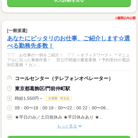
1週間以内公開
[一般派遣]
あなたにピッタリのお仕事、ご紹介します☆選
べる勤務先多数！
▽▽ お仕事の一例をご紹介！ ▽▽ ＜オフィスワーク＞ ＊マニュ
アルに沿った事務作業！ 官公庁関連の審査業務 ＊予約受付の電話
対応業務 ＊カン...
コールセンター（テレフォンオペレーター）
東京都葛飾区/門前仲町駅
時給1,550円～
交通費一部支給
09：00〜18：00 18：00〜22：00 22：00〜06...
★平日のみ／土日祝休み ★平日休みあり ★...
もっと見る