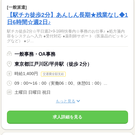
[一般派遣]
【駅チカ徒歩2分】あんしん長期★残業なし◆1
日6時間☆週2日♪
駅チカ徒歩2分☆平日週2×9-16時扶養内☆事務のお仕事♪ ●処方箋内
容をシステムへ入力 ●受付対応 ●薬剤師サポート（医薬品のピッキン
グなど） ●ジ...
一般事務・OA事務
東京都江戸川区/平井駅（徒歩 2分）
時給1,400円
交通費全額支給
09：00〜16：00（実働06：00、休憩01：00）...
土曜日 日曜日 祝日
もっと見る
求人詳細を見る