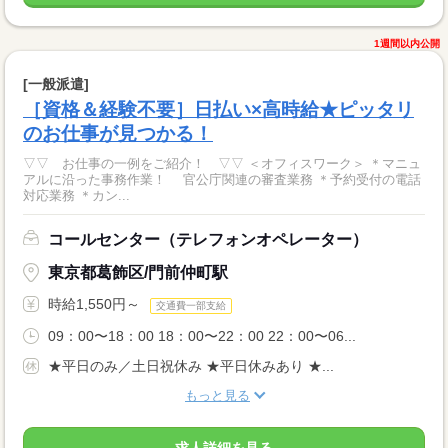
1週間以内公開
[一般派遣]
［資格＆経験不要］日払い×高時給★ピッタリ
のお仕事が見つかる！
▽▽ お仕事の一例をご紹介！ ▽▽ ＜オフィスワーク＞ ＊マニュ
アルに沿った事務作業！ 官公庁関連の審査業務 ＊予約受付の電話
対応業務 ＊カン...
コールセンター（テレフォンオペレーター）
東京都葛飾区/門前仲町駅
時給1,550円～
交通費一部支給
09：00〜18：00 18：00〜22：00 22：00〜06...
★平日のみ／土日祝休み ★平日休みあり ★...
もっと見る
求人詳細を見る