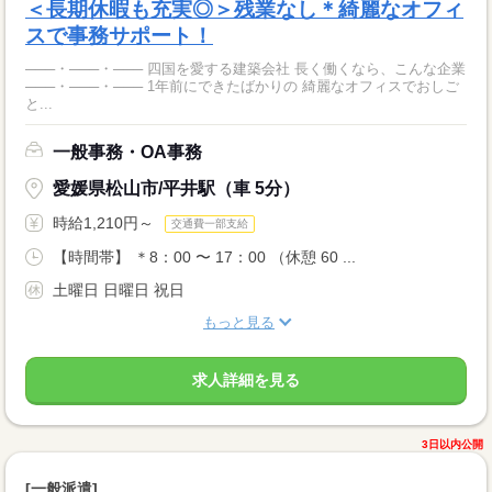
＜長期休暇も充実◎＞残業なし＊綺麗なオフィ
スで事務サポート！
───・───・─── 四国を愛する建築会社 長く働くなら、こんな企業
───・───・─── 1年前にできたばかりの 綺麗なオフィスでおしご
と...
一般事務・OA事務
愛媛県松山市/平井駅（車 5分）
時給1,210円～
交通費一部支給
【時間帯】 ＊8：00 〜 17：00 （休憩 60 ...
土曜日 日曜日 祝日
もっと見る
求人詳細を見る
3日以内公開
[一般派遣]