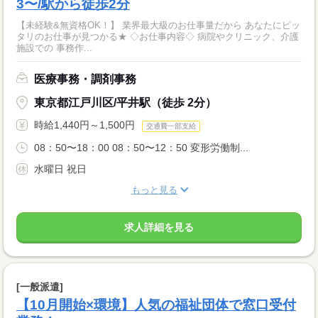
3〜/駅から徒歩2分
【未経験&無資格OK！】 業界最大級のお仕事量だから あなたにピッ
タリのお仕事が見つかる★ ◇お仕事内容◇ 病院やクリニック、介護
施設での 事務作...
医療事務・調剤事務
東京都江戸川区/平井駅（徒歩 2分）
時給1,440円～1,500円
交通費一部支給
08：50〜18：00 08：50〜12：50 変形労働制...
水曜日 祝日
もっと見る
求人詳細を見る
[一般派遣]
【10月開始×環境】人気の福祉団体で窓口受付