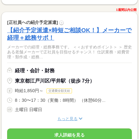
1週間以内公開
[正社員への紹介予定派遣]
?
【紹介予定派遣×時短ご相談OK！】メーカーで
経理＋総務サポ！
メーカーでの経理・総務事務です。 ＜＜おすすめポイント＞ ＞ 歴史
ある老舗メーカーで正社員を目指せるチャンス！ 仕訳業務・経費管
理・類作成・総務...
経理・会計・財務
東京都江戸川区/平井駅（徒歩 7分）
時給1,850円～
交通費全額支給
8：30〜17：30（実働：8時間） （休憩60分...
土曜日 日曜日
もっと見る
求人詳細を見る