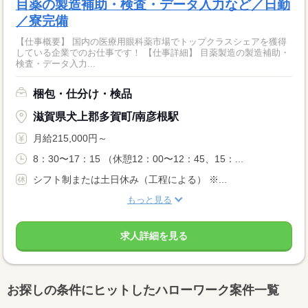
目薬の製造補助・検査・データ入力など／日勤
／寮完備
【仕事概要】 国内の医療用眼科薬市場でトップクラスシェアを獲得
している企業でのお仕事です！ 【仕事詳細】 目薬製造の製造補助・
検査・データ入力...
梱包・仕分け・検品
滋賀県犬上郡多賀町/南彦根駅
月給215,000円～
8：30〜17：15 （休憩12：00〜12：45、15：...
シフト制または土日休み（工程による） ※...
もっと見る
求人詳細を見る
お探しの条件にヒットしたハローワーク案件一覧