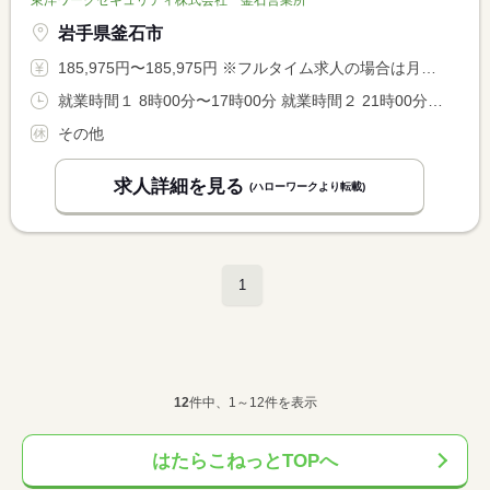
岩手県釜石市
185,975円〜185,975円 ※フルタイム求人の場合は月額（換算額）、パート求人の場合は時間額を表示しています。
就業時間１ 8時00分〜17時00分 就業時間２ 21時00分〜6時00分 就業時間に関する特記事項 基本は（１）の就業時間 <BR> （２）は突発的な夜間業務を受注した場合の就業時間となる <BR> ※夜勤については現場受注状況により変動あり
その他
求人詳細を見る
(ハローワークより転載)
1
12
件中、1～12件を表示
はたらこねっとTOPへ