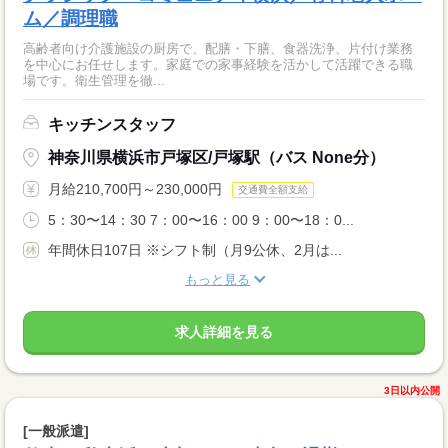
ム／調理職
高齢者向け介護施設の厨房で、配膳・下膳、食器洗浄、片付け業務
を中心にお任せします。家庭での家事経験を活かして活躍できる職
場です。衛生管理を徹...
キッチンスタッフ
神奈川県横浜市戸塚区/戸塚駅（バス None分）
月給210,700円～230,000円
交通費全額支給
5：30〜14：30 7：00〜16：00 9：00〜18：0...
年間休日107日 ※シフト制（月9公休、2月は...
もっと見る
求人詳細を見る
3日以内公開
[一般派遣]