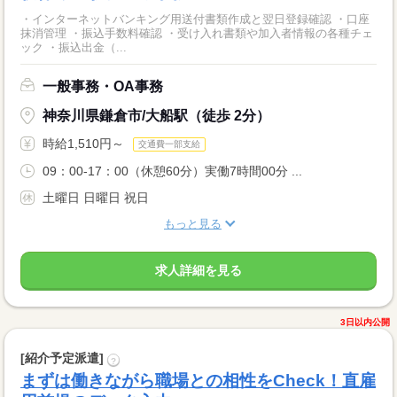
・インターネットバンキング用送付書類作成と翌日登録確認 ・口座
抹消管理 ・振込手数料確認 ・受け入れ書類や加入者情報の各種チェ
ック ・振込出金（...
一般事務・OA事務
神奈川県鎌倉市/大船駅（徒歩 2分）
時給1,510円～
交通費一部支給
09：00-17：00（休憩60分）実働7時間00分 ...
土曜日 日曜日 祝日
もっと見る
求人詳細を見る
3日以内公開
[紹介予定派遣]
?
まずは働きながら職場との相性をCheck！直雇