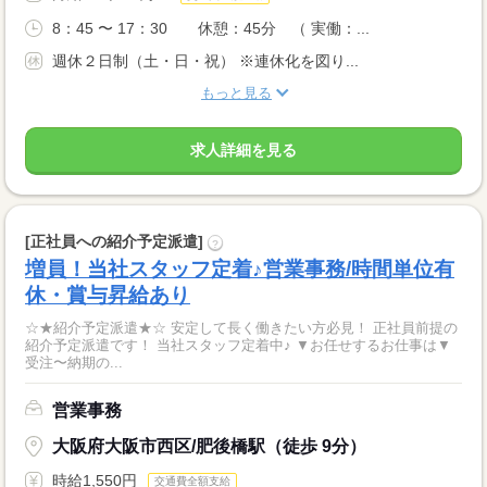
8：45 〜 17：30 休憩：45分 （ 実働：...
週休２日制（土・日・祝） ※連休化を図り...
もっと見る
求人詳細を見る
[正社員への紹介予定派遣]
?
増員！当社スタッフ定着♪営業事務/時間単位有
休・賞与昇給あり
☆★紹介予定派遣★☆ 安定して長く働きたい方必見！ 正社員前提の
紹介予定派遣です！ 当社スタッフ定着中♪ ▼お任せするお仕事は▼
受注〜納期の...
営業事務
大阪府大阪市西区/肥後橋駅（徒歩 9分）
時給1,550円
交通費全額支給