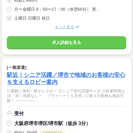
時給1,450円
月〜金曜日 8：50〜17：00（休憩60分） 実...
土曜日 日曜日 祝日
もっと見る
求人詳細を見る
[一般派遣]
駅近！シニア活躍／堺市で地域のお客様の安心
を支えるロビー案内
◎通勤に便利！駅から３分！ ◎シニア世代活躍中☆彡 ◎終業時間は
15：30！残業なし！ プライベートも充実♪ ◎週４日勤務も相談可
能！ ―――――...
受付
大阪府堺市堺区/堺市駅（徒歩 3分）
時給1,350円
交通費全額支給