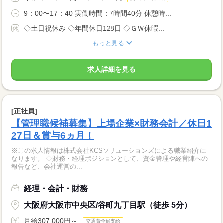
9：00〜17：40 実働時間：7時間40分 休憩時...
◇土日祝休み ◇年間休日128日 ◇ＧＷ休暇...
もっと見る
求人詳細を見る
[正社員]
【管理職候補募集】上場企業×財務会計／休日1
27日＆賞与6ヵ月！
※この求人情報は株式会社KCSソリューションズによる職業紹介に
なります。 ◇財務・経理ポジションとして、資金管理や経営陣への
報告など、会社運営の...
経理・会計・財務
大阪府大阪市中央区/谷町九丁目駅（徒歩 5分）
月給307,000円～
交通費全額支給