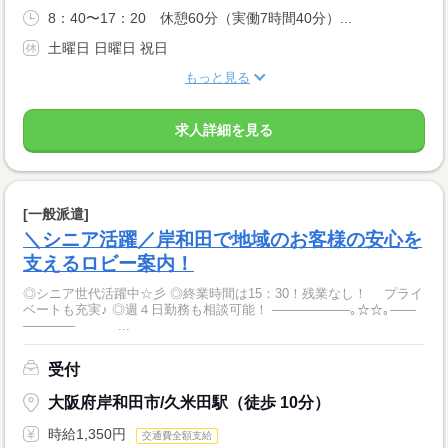
8：40〜17：20 休憩60分（実働7時間40分）...
土曜日 日曜日 祝日
もっと見る
求人詳細を見る
[一般派遣]
＼シニア活躍／岸和田で地域のお客様の安心を
支えるロビー案内！
◎シニア世代活躍中☆彡 ◎終業時間は15：30！残業なし！ プライ
ベートも充実♪ ◎週４日勤務も相談可能！ ――――――｡☆☆｡――
―――― ...
受付
大阪府岸和田市/久米田駅（徒歩 10分）
時給1,350円
交通費全額支給