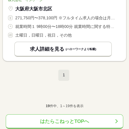
大阪府大阪市北区
271,750円〜378,100円 ※フルタイム求人の場合は月額（換算額）、パート求人の場合は時間額を表示しています。
就業時間１ 9時00分〜18時00分 就業時間に関する特記事項 時差出勤制度、始業時間を８時〜１０時の間で３０分単位で <BR> 選択することができます。１日の労働時間は８時間です。
土曜日，日曜日，祝日，その他
求人詳細を見る
(ハローワークより転載)
1
19
件中、1～19件を表示
はたらこねっとTOPへ