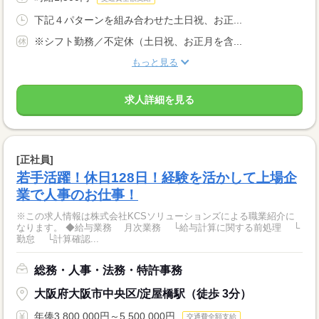
下記４パターンを組み合わせた土日祝、お正...
※シフト勤務／不定休（土日祝、お正月を含...
もっと見る
求人詳細を見る
[正社員]
若手活躍！休日128日！経験を活かして上場企
業で人事のお仕事！
※この求人情報は株式会社KCSソリューションズによる職業紹介に
なります。 ◆給与業務 月次業務 └給与計算に関する前処理 └
勤怠 └計算確認...
総務・人事・法務・特許事務
大阪府大阪市中央区/淀屋橋駅（徒歩 3分）
年俸3,800,000円～5,500,000円
交通費全額支給