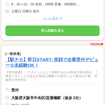
8：35〜15：30 休憩：1時間 実働：5時間55...
土曜日 日曜日 祝日
もっと見る
求人詳細を見る
3日以内公開
[一般派遣]
【駅チカ】即日START♪笑顔で企業受付デビュ
ー☆未経験OK！
【受付業務】 ・アポイントなしで来館されたお客様の受付対応 └
事前アポイントがあるお客様は機械での受付になり案内は不要 ・応
接室の予約対応 ...
受付
大阪府大阪市中央区/淀屋橋駅（徒歩 2分）