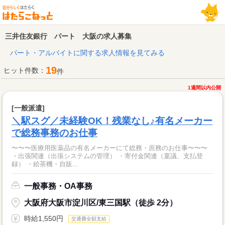
三井住友銀行 パート 大阪の求人募集
パート・アルバイトに関する求人情報を見てみる
19
ヒット件数：
件
1週間以内公開
[一般派遣]
＼駅スグ／未経験OK！残業なし♪有名メーカー
で総務事務のお仕事
〜〜〜医療用医薬品の有名メーカーにて総務・庶務のお仕事〜〜〜
・出張関連（出張システムの管理） ・寄付金関連（稟議、支払登
録） ・給茶機・自販...
一般事務・OA事務
大阪府大阪市淀川区/東三国駅（徒歩 2分）
時給1,550円
交通費全額支給