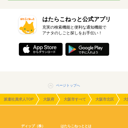
はたらこねっと公式アプリ
充実の検索機能と便利な通知機能で
アナタのしごと探しをお手伝い！
ページトップへ
派遣社員求人TOP
大阪府
大阪市すべて
大阪市北区
大
ディップ（株）
はたらこねっととは