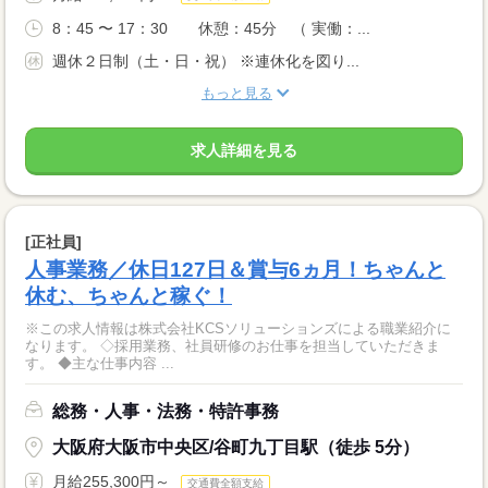
8：45 〜 17：30 休憩：45分 （ 実働：...
週休２日制（土・日・祝） ※連休化を図り...
もっと見る
求人詳細を見る
[正社員]
人事業務／休日127日＆賞与6ヵ月！ちゃんと
休む、ちゃんと稼ぐ！
※この求人情報は株式会社KCSソリューションズによる職業紹介に
なります。 ◇採用業務、社員研修のお仕事を担当していただきま
す。 ◆主な仕事内容 ...
総務・人事・法務・特許事務
大阪府大阪市中央区/谷町九丁目駅（徒歩 5分）
月給255,300円～
交通費全額支給