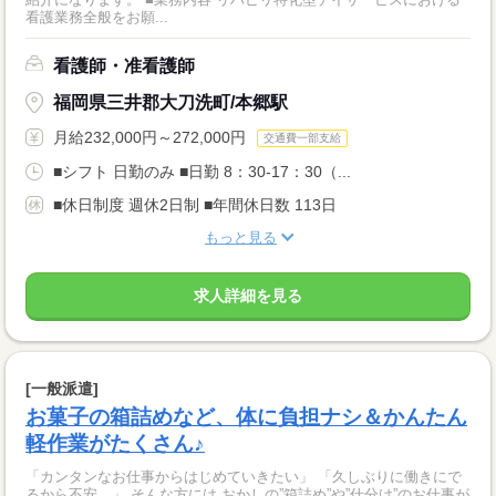
看護業務全般をお願...
看護師・准看護師
福岡県三井郡大刀洗町/本郷駅
月給232,000円～272,000円
交通費一部支給
■シフト 日勤のみ ■日勤 8：30-17：30（...
■休日制度 週休2日制 ■年間休日数 113日
もっと見る
求人詳細を見る
[一般派遣]
お菓子の箱詰めなど、体に負担ナシ＆かんたん
軽作業がたくさん♪
「カンタンなお仕事からはじめていきたい」 「久しぶりに働きにで
るから不安…」 そんな方には おかしの”箱詰め”や”仕分け”のお仕事が