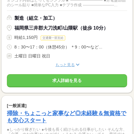
オシゴト内容はとってもシンプル★ --------------------------- ■分電盤部品
のシール貼り ■簡単なPC入力 ■テプラ作成 --------------------------...
製造（組立・加工）
福岡県三井郡大刀洗町/山隈駅（徒歩 10分）
時給1,150円
交通費一部支給
8：30〜17：00（休憩45分） ＊9：00〜など...
土曜日 日曜日 祝日
もっと見る
求人詳細を見る
[一般派遣]
掃除・ちょこっと家事など◎未経験＆無資格で
も安心スタート
●しっかり稼ぎたい ●今後も長く続けられる仕事がしたい そんな方、