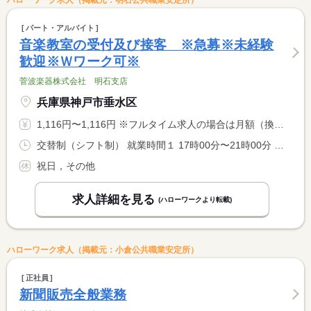
パート・アルバイト
音楽教室の受付及び接客 ※急募※未経験
歓迎※Ｗワーク可※
菅波楽器株式会社 明石支店
兵庫県神戸市垂水区
1,116円〜1,116円 ※フルタイム求人の場合は月額（換算額）、パート求人の場合は時間額を表示しています。
交替制（シフト制） 就業時間１ 17時00分〜21時00分 就業時間２ 17時30分〜21時00分 就業時間３ 8時30分〜15時00分 又は 9時00分〜22時00分の時間の間の4時間程度 就業時間に関する特記事項 （１）木曜日（２）火・水曜日 休憩無し <BR> （３）日曜日 １時間休憩あり <BR> ※週２０時間未満の勤務となります。勤務日はご相談に応じます。
祝日，その他
求人詳細を見る
(ハローワークより転載)
ハローワーク求人（掲載元：小倉公共職業安定所）
正社員
新聞販売全般業務