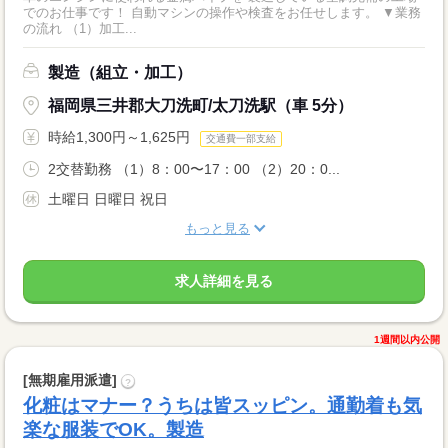
でのお仕事です！ 自動マシンの操作や検査をお任せします。 ▼業務
の流れ （1）加工...
製造（組立・加工）
福岡県三井郡大刀洗町/太刀洗駅（車 5分）
時給1,300円～1,625円
交通費一部支給
2交替勤務 （1）8：00〜17：00 （2）20：0...
土曜日 日曜日 祝日
もっと見る
求人詳細を見る
1週間以内公開
[無期雇用派遣]
?
化粧はマナー？うちは皆スッピン。通勤着も気
楽な服装でOK。製造