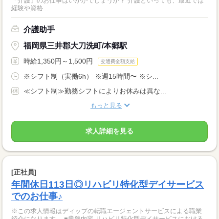
「介護」のお仕事はいかがでしょうか？ 介護といっても、最近では
経験や資格...
介護助手
福岡県三井郡大刀洗町/本郷駅
時給1,350円～1,500円
交通費全額支給
※シフト制（実働6h） ※週15時間〜 ※シ...
≪シフト制≫勤務シフトによりお休みは異な...
もっと見る
求人詳細を見る
[正社員]
年間休日113日◎リハビリ特化型デイサービス
でのお仕事♪
※この求人情報はディップの転職エージェントサービスによる職業
紹介になります。 ■業務内容 リハビリ特化型デイサービスにおける