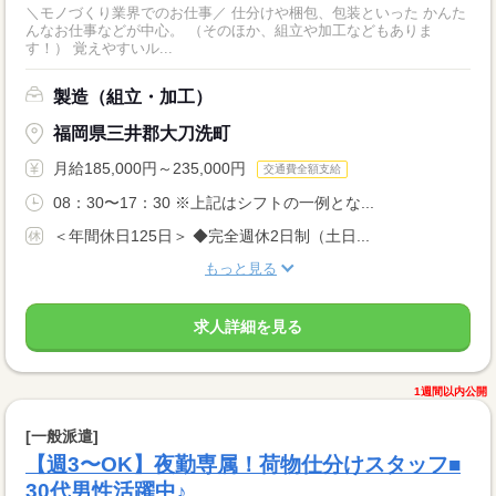
＼モノづくり業界でのお仕事／ 仕分けや梱包、包装といった かんた
んなお仕事などが中心。 （そのほか、組立や加工などもありま
す！） 覚えやすいル...
製造（組立・加工）
福岡県三井郡大刀洗町
月給185,000円～235,000円
交通費全額支給
08：30〜17：30 ※上記はシフトの一例とな...
＜年間休日125日＞ ◆完全週休2日制（土日...
もっと見る
求人詳細を見る
1週間以内公開
[一般派遣]
【週3〜OK】夜勤専属！荷物仕分けスタッフ■
30代男性活躍中♪