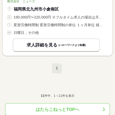
株式会社 ニューズ
福岡県北九州市小倉南区
190,000円〜220,000円 ※フルタイム求人の場合は月額（換算額）、パート求人の場合は時間額を表示しています。
変形労働時間制 変形労働時間制の単位 １ヶ月単位 就業時間１ 3時00分〜17時00分 就業時間に関する特記事項 （１）の間の３時〜６時と１２時〜１７時の勤務 <BR> <BR> ３時〜６時のみの勤務日あり
日曜日，その他
求人詳細を見る
(ハローワークより転載)
1
11
件中、1～11件を表示
はたらこねっとTOPへ