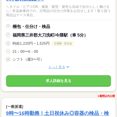
＼ネイル・ピアスOK、服装・髪型・髪色も自由で自分らしく働ける
♪／ 常温倉庫内での、日用品の仕分け作業をお任せします！取り扱う
商品はケース単位...
梱包・仕分け・検品
福岡県三井郡大刀洗町/今隈駅（車 5分）
時給1,220円～1,525円
交通費一部支給
21：00〜6：00
シフト（週3〜可）
もっと見る
求人詳細を見る
1週間以内公開
[一般派遣]
9時〜16時勤務！土日祝休み◎容器の検品・検