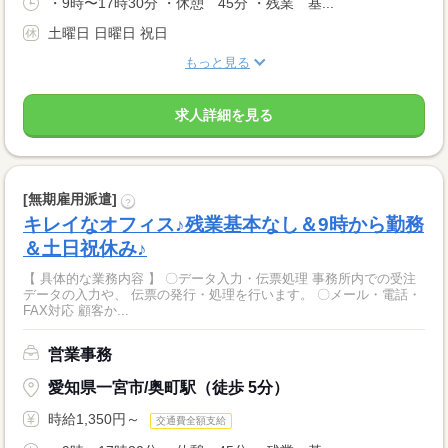
・9時〜17時30分 ・休憩 45分 ・残業 基...
土曜日 日曜日 祝日
もっと見る
求人詳細を見る
[無期雇用派遣]
?
キレイなオフィス♪残業基本なし＆9時から勤務
＆土日祝休み♪
【 具体的な業務内容 】 〇データ入力・伝票処理 事務所内での受注
データの入力や、 伝票の発行・処理を行います。 〇メール・電話・
FAX対応 顧客か...
営業事務
愛知県一宮市/奥町駅（徒歩 5分）
時給1,350円～
交通費全額支給