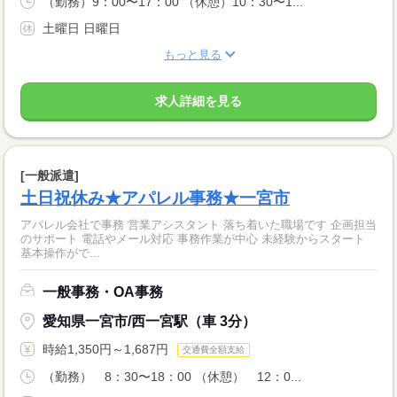
（勤務）9：00〜17：00 （休憩）10：30〜1...
土曜日 日曜日
もっと見る
求人詳細を見る
[一般派遣]
土日祝休み★アパレル事務★一宮市
アパレル会社で事務 営業アシスタント 落ち着いた職場です 企画担当
のサポート 電話やメール対応 事務作業が中心 未経験からスタート
基本操作がで...
一般事務・OA事務
愛知県一宮市/西一宮駅（車 3分）
時給1,350円～1,687円
交通費全額支給
（勤務） 8：30〜18：00 （休憩） 12：0...