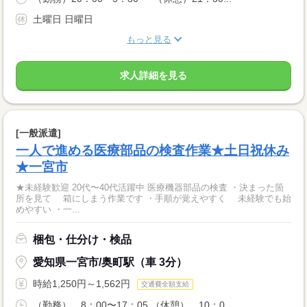
土曜日 日曜日
もっと見る
求人詳細を見る
[一般派遣]
一人で進める医療部品の検査作業★土日祝休み
★一宮市
★未経験歓迎 20代〜40代活躍中 医療機器部品の検査 ・決まった箇
所を見て 箱にしまう作業です ・手順が覚えやすく 未経験でも始
めやすい ・一...
梱包・仕分け・検品
愛知県一宮市/奥町駅（車 3分）
時給1,250円～1,562円
交通費全額支給
（勤務） 8：00〜17：05 （休憩） 10：0...