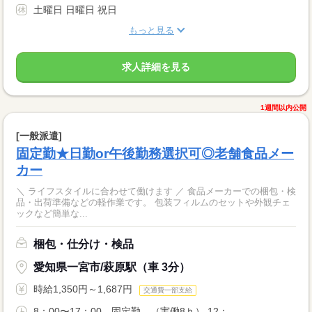
土曜日 日曜日 祝日
もっと見る
求人詳細を見る
1週間以内公開
[一般派遣]
固定勤★日勤or午後勤務選択可◎老舗食品メー
カー
＼ ライフスタイルに合わせて働けます ／ 食品メーカーでの梱包・検
品・出荷準備などの軽作業です。 包装フィルムのセットや外観チェ
ックなど簡単な...
梱包・仕分け・検品
愛知県一宮市/萩原駅（車 3分）
時給1,350円～1,687円
交通費一部支給
8：00〜17：00 固定勤 （実働8ｈ） 12：...