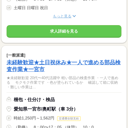
土曜日 日曜日 祝日
もっと見る
求人詳細を見る
[一般派遣]
未経験歓迎★土日祝休み★一人で進める部品検
査作業★一宮市
★未経験歓迎 20代〜40代活躍中 軽い部品の検査作業 ・一人で進め
る モクモク作業です ・色が塗られているか 確認して箱に収納
・難しい作業は...
梱包・仕分け・検品
愛知県一宮市/奥町駅（車 3分）
時給1,250円～1,562円
交通費全額支給
（勤務） 8：00〜17：05 （休憩） 10：0...