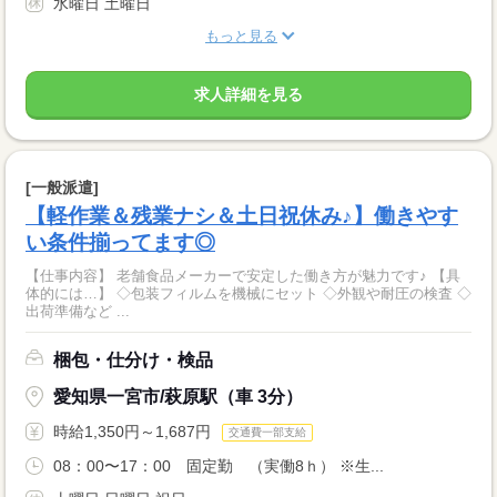
水曜日 土曜日
もっと見る
求人詳細を見る
[一般派遣]
【軽作業＆残業ナシ＆土日祝休み♪】働きやす
い条件揃ってます◎
【仕事内容】 老舗食品メーカーで安定した働き方が魅力です♪ 【具
体的には…】 ◇包装フィルムを機械にセット ◇外観や耐圧の検査 ◇
出荷準備など ...
梱包・仕分け・検品
愛知県一宮市/萩原駅（車 3分）
時給1,350円～1,687円
交通費一部支給
08：00〜17：00 固定勤 （実働8ｈ） ※生...