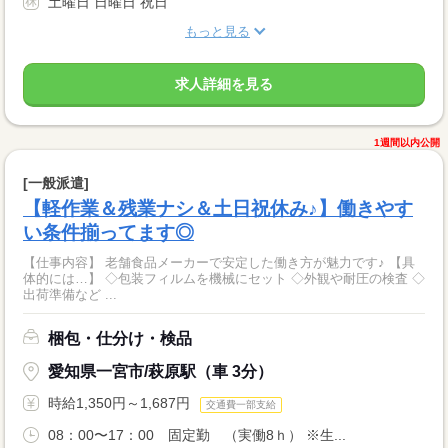
土曜日 日曜日 祝日
もっと見る
求人詳細を見る
1週間以内公開
[一般派遣]
【軽作業＆残業ナシ＆土日祝休み♪】働きやす
い条件揃ってます◎
【仕事内容】 老舗食品メーカーで安定した働き方が魅力です♪ 【具
体的には…】 ◇包装フィルムを機械にセット ◇外観や耐圧の検査 ◇
出荷準備など ...
梱包・仕分け・検品
愛知県一宮市/萩原駅（車 3分）
時給1,350円～1,687円
交通費一部支給
08：00〜17：00 固定勤 （実働8ｈ） ※生...