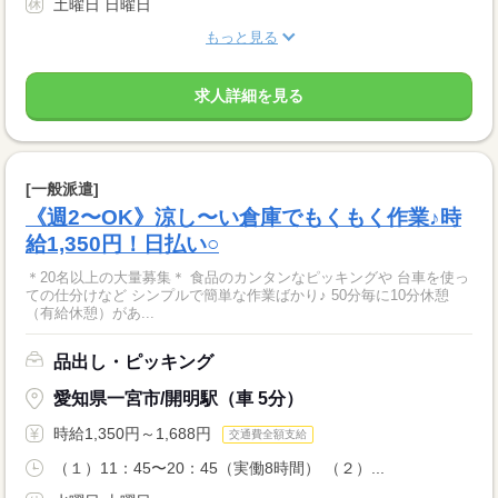
土曜日 日曜日
もっと見る
求人詳細を見る
[一般派遣]
《週2〜OK》涼し〜い倉庫でもくもく作業♪時
給1,350円！日払い○
＊20名以上の大量募集＊ 食品のカンタンなピッキングや 台車を使っ
ての仕分けなど シンプルで簡単な作業ばかり♪ 50分毎に10分休憩
（有給休憩）があ...
品出し・ピッキング
愛知県一宮市/開明駅（車 5分）
時給1,350円～1,688円
交通費全額支給
（１）11：45〜20：45（実働8時間） （２）...