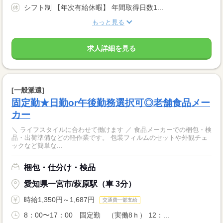
シフト制 【年次有給休暇】 年間取得日数1...
もっと見る
求人詳細を見る
[一般派遣]
固定勤★日勤or午後勤務選択可◎老舗食品メー
カー
＼ ライフスタイルに合わせて働けます ／ 食品メーカーでの梱包・検
品・出荷準備などの軽作業です。 包装フィルムのセットや外観チェ
ックなど簡単な...
梱包・仕分け・検品
愛知県一宮市/萩原駅（車 3分）
時給1,350円～1,687円
交通費一部支給
8：00〜17：00 固定勤 （実働8ｈ） 12：...