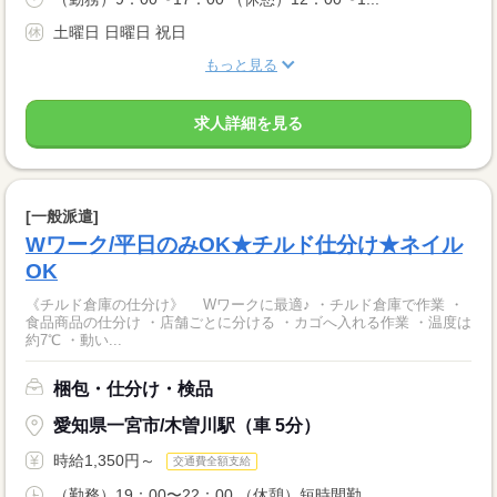
土曜日 日曜日 祝日
もっと見る
求人詳細を見る
[一般派遣]
Wワーク/平日のみOK★チルド仕分け★ネイル
OK
《チルド倉庫の仕分け》 Wワークに最適♪ ・チルド倉庫で作業 ・
食品商品の仕分け ・店舗ごとに分ける ・カゴへ入れる作業 ・温度は
約7℃ ・動い...
梱包・仕分け・検品
愛知県一宮市/木曽川駅（車 5分）
時給1,350円～
交通費全額支給
（勤務）19：00〜22：00 （休憩）短時間勤...