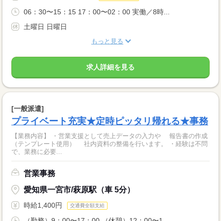
06：30〜15：15 17：00〜02：00 実働／8時...
土曜日 日曜日
もっと見る
求人詳細を見る
[一般派遣]
プライベート充実★定時ピッタリ帰れる★事務
【業務内容】 ・営業支援として売上データの入力や 報告書の作成
（テンプレート使用） 社内資料の整備を行います。 ・経験は不問
で、業務に必要...
営業事務
愛知県一宮市/萩原駅（車 5分）
時給1,400円
交通費全額支給
（勤務）9：00〜17：00 （休憩）12：00〜1...