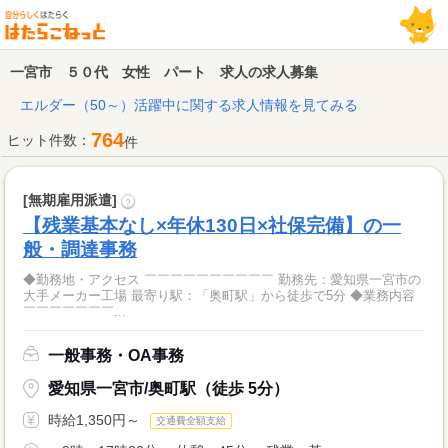
一宮市 ５０代 女性 パート 求人の求人募集
エルダー（50～）活躍中に関する求人情報を見てみる
764
ヒット件数：
件
[無期雇用派遣]
?
【残業基本なし×年休130日×社保完備】の一
般・調達事務
◆勤務地・アクセス ￣￣￣￣￣￣￣￣￣￣ 勤務先：愛知県一宮市の
大手メーカー工場 最寄り駅：「奥町駅」から徒歩で5分 ◆業務内容
￣￣￣￣￣￣￣...
一般事務・OA事務
愛知県一宮市/奥町駅（徒歩 5分）
時給1,350円～
交通費全額支給