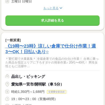
土曜日 日曜日
もっと見る
求人詳細を見る
[一般派遣]
《19時〜23時》涼しい倉庫で仕分け作業！週
3〜OK！日払いあり○
＊繁忙期で大量募集＊ 冷蔵倉庫での食品の仕分け作業！ 台車に乗っ
た商品を指定エリアに下ろすダケの簡単作業♪ 20代〜40代！ 男性女
性ともに活躍中...
品出し・ピッキング
愛知県一宮市/開明駅（車 5分）
時給1,350円～1,688円
交通費全額支給
19：00〜23：00（実働4時間）