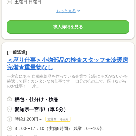
土曜日 日曜日
もっと見る
求人詳細を見る
[一般派遣]
＜座り仕事＞小物部品の検査スタッフ★冷暖房
完備★重量物なし
一宮市にある 自動車部品を作っている企業で 部品にキズがないかを
確認して頂くカンタンなお仕事です！ 自分の机の上で、座りながら
のお仕事！ ・片...
梱包・仕分け・検品
愛知県一宮市/（車 5分）
時給1,200円～
交通費一部支給
8：00〜17：10（実働8時間） 残業：0〜10時...